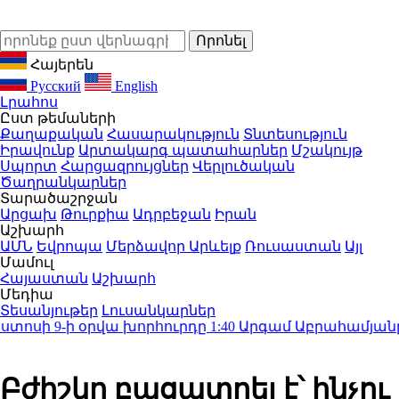
Հայերեն
Русский
English
Լրահոս
Ըստ թեմաների
Քաղաքական
Հասարակություն
Տնտեսություն
Իրավունք
Արտակարգ պատահարներ
Մշակույթ
Սպորտ
Հարցազրույցներ
Վերլուծական
Ծաղրանկարներ
Տարածաշրջան
Արցախ
Թուրքիա
Ադրբեջան
Իրան
Աշխարհ
ԱՄՆ
Եվրոպա
Մերձավոր Արևելք
Ռուսաստան
Այլ
Մամուլ
Հայաստան
Աշխարհ
Մեդիա
Տեսանյութեր
Լուսանկարներ
սի 9-ի օրվա խորհուրդը
1:40
Արգամ Աբրահամյանը երկ
Բժիշկը բացատրել է՝ ինչու