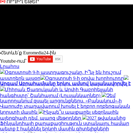
ՈՒՂԻՂ ԵԹԵՐ
Հետևե՛ք Euromedia24-ին
Youtube-ում`
Լրահոս
Օգոստոսի 9-ի աստղագուշակը. Ի՞նչ են հուշում
աստղերն այսօր
Օգոստոսի 9-ի օրվա խորհուրդը
Արգամ Աբրահամյանը երկու ամսով կալանավորվել է
Միհրան Ծառուկյանի և Արփի Գաբրիելյանի
հանգիստը՝ Շանհայում (Լուսանկարներ)
Չեմ
կարողանում զսպել արցունքներս. «Բանակում»-ի
Վարուժը տաղավարում խոսել է եղբոր ողբերգական
կորստի մասին
Ինչպե՞ս պայքարել սեզոնային
ալերգիայի դեմ. պարզ մեթոդներ
2027 թվականից
Ֆինլանդիայի քաղաքացիություն ստանալու համար
պետք է հանձնել երկրի մասին գիտելիքների