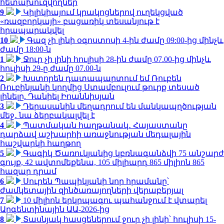
հետախուզվողներ
9
Կիլիկիայում կրակոցներով ուղեկցված
«ռազբորկայի» բացառիկ տեսանյութ է
հրապարակվել
10
Գազ չի լինի օգոստոսի 4-ին ժամը 09:00-ից մինչև
ժամը 18:00-ն
1
Ջուր չի լինի հուլիսի 28-ին ժամը 07.00-ից մինչև
հուլիսի 29-ը ժամը 07.00-ն
2
Խստորեն դատապարտում եմ Ռուբեն
Ռուբինյանի կողմից Ստամբուլում թուրք տեսած
լինելը. Դանիել Իոաննիսյան
3
Դերասանին մեղադրում են մանկապղծության
մեջ․ նա ձերբակալվել է
4
Պատմական հաղթանակ․ Հայաստանը
դարձավ աշխարհի առաջնության մեդալային
հաշվարկի հաղթող
5
Գագիկ Ծառուկյանից կբռնագանձվի 75 անշարժ
գույք, 42 ավտոմեքենա, 105 միլիարդ 865 միլիոն 865
հազար դրամ
6
Սուրեն Պապիկյանի նոր հրամանը՝
ժամկետային զինծառայողների վերաբերյալ
7
10 միլիոն երկրպագու պահանջում է վտարել
Արգենտինային ԱԱ-2026-ից
8
Տասնյակ հասցեներում ջուր չի լինի՝ հուլիսի 15-