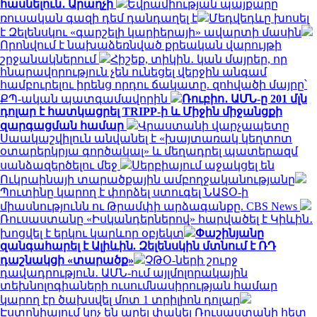
հասնելուն․ Արաղչի
Եվրամիության պայքարը
ռուսական գազի դեմ դանդաղել է
Մեդվեդևը խոսել
է Զելենսկու «գարշելի կարիերայի» ավարտի մասին
Որոնվում է նախաձեռնված քրեական վարույթի
շրջանակներում
Հիշեք, տիկին․ կան մայրեր, որ
հնարավորություն չեն ունեցել վերջին անգամ
համբուրելու իրենց որդու ճակատը. զոհվածի մայրը՝
ՔՊ-ական պատգամավորին
Ռուբիո․ ԱՄՆ-ը 201 մլն
դոլար է հատկացրել TRIPP-ի և Միջին միջանցքի
զարգացման համար
Վրաստանի վարչապետը
Սաակաշվիլուն անվանել է «խայտառակ կեղտոտ
օտարերկրյա գործակալ» և մեղադրել պատերազմ
սանձազերծելու մեջ
Սերբիայում աջակցել են
Ուկրաինայի տարածքային ամբողջականությանը
Պուտինը կարող է փորձել ստուգել ՆԱՏՕ-ի
միասնությունն ու Թրամփի արձագանքը. CBS News
Ռուսաստանը «Իսկանդերներով» հարվածել է Կիևին․
խոցվել է երկու կարևոր օբյեկտ
Փաշինյանը
զանգահարել է Ալիևին. Զելենսկին մտնում է ՌԴ
դաշնակցի «տարածք»
ՉԹՕ-ների շուրջ
դավադրություն․ ԱՄՆ-ում այլմոլորակային
տեխնոլոգիաների ուսումնասիրության համար
կարող էր ծախսվել մոտ 1 տրիլիոն դոլար
Էստոնիայում կոչ են արել փակել Ռուսաստանի հետ