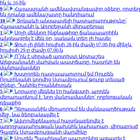
ին և 16-ին
9
Հայաստանի ամենավտանգավոր օձերը. որտեղ
են դրանք ամենաշատը հանդիպում
10
Տոկաևի անսպասելի հայտարարությունը՝
Հայաստանի և Ադրբեջանի վերաբերյալ
1
Սոչի մեկնող ինքնաթիռը ճանապարհին
անցկացրել է մեկ օր, սակայն տեղ չի հասել
2
Ջուր չի լինի հուլիսի 28-ին ժամը 07.00-ից մինչև
հուլիսի 29-ը ժամը 07.00-ն
3
Ո՞րն է սիրված արտիստ Արտաշես
Ալեքսանյանի մահվան պատճառը. հայտնի են
մանրամասներ
4
Խստորեն դատապարտում եմ Ռուբեն
Ռուբինյանի կողմից Ստամբուլում թուրք տեսած
լինելը. Դանիել Իոաննիսյան
5
Նորայրը մեկնել էր հանգստի, արդեն
վերադառնում է. նոր մանրամասներ՝ ողբերգական
դեպքից
6
Դերասանին մեղադրում են մանկապղծության
մեջ․ նա ձերբակալվել է
7
Ավտոմեքենայում հայտնաբերվել է
առողջապահության նախկին նախարար, վիրաբույժ
Գագիկ Ստամբուլցյանի մարմինը
8
Սուրեն Պապիկյանը պաշտոնից ազատել է