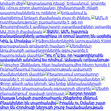
կոմայի մեջ
Արտակարգ դեպք՝ Երևանում․ կոտրել
են «Հույս բոլոր մարդկանց» հիմնադրամի շենքի
պատուհաններն ու դռները
Երևանում և
մարզերում երկար ժամանակ լույս չի լինելու
ԱՄՆ-ի
ոստիկանությունը բացահայտել է, թե որ
ֆուտբոլիստն է ամենաշատը uպառնալիքներ ստացել
ԱԱ-2026-ի ժամանակ
ՏԱՍՍ․ ԱՄՆ հատուկ
բանագնացներն առաջիկա 10 օրում կարող են այցելել
Կիև և Մոսկվա
Ինֆլուենսերներին կտուգանեն $5000
քաղաքական գովազդի համար
Մեդվեդևը
Արևմուտքի առաջնորդներին զգուշացրել է
հատուցման մասին
Դու ո՞վ ես, որ Կաթողիկոսին
ավազանի անունով ես դիմում․ Ամալյան (տեսանյութ)
Վուչիչը Զելենսկու հետ հանդիպումից հետո խոսել է
Ուկրաինայում հակամարտության ավարտի
ժամկետների մասին
Բելառուսում տղամարդը
սպանել է 10 ամսական աղջկան. Մանրամասներ
Փողը գետի պես կհոսի. Այս երեք կենդանակերպի
նշանները կհարստանան օգոստոսի վերջին
Մեսիի
ընտանիքում՝ ցավալի կորուստ
Խոշոր հրդեհ
Սայաթ Նովայի բարձրահարկ շենքերից մեկում.
Բնակիչներ են տարհանվել
Իրանն ու Օմանը շատ
մոտ են Հորմուզի նեղուցի շուրջ համաձայնության