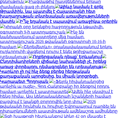
քննություն
Բազմաթիվ հասցեներում երկար
ժամանակ գազ չի լինելու
Ալիևը նամակ է գրել
Թրամփին․ նա պատմել է Հայաստանի հետ
խաղաղության տնտեսական առավելությունների
մասին
Ի՞նչ եղանակ է սպասվում առաջիկա օրերին
Կիրակի օրը երկնքից հաջողություն կթափվի․
օգոստոսի 9-ի աստղագուշակ
Ինչ են
կանխատեսում աստղերը մեզ համար.
աստղագուշակ 2026 թվականի օգոստոսի 10-16-ի
համար
«Շերեմետևո» օդանավակայանում երկու
ուղևորուհի վազելով դուրս է եկել թռիչքադաշտ
(տեսանյութ)
Ողբերգական դեպք՝ Երևանում
Ընդդիմադիրների վիճակը նախանձելի չէ. իրենց
առաջ փորձառու դեմագոգներ են (տեսանյութ)
Կարևոր չի ով ինչ ձեռք բերեց հերթական
քաղաքական պրոցեսից, ես միայն կորցրեցի.
Կարապետ Պողոսյան
«Ֆելոն հիվանդանոցից
պոնչիկ ա ուզել». Գոռ Հակոբյանը իր ձեռքով որդու
համար պոնչիկ է պատրաստել
Ամեն ինչ սկսվում է
հենց հիմա․ Այս կենդանակերպի նշանների համար
բացվում է կյանքի բոլորովին նոր փուլ
2026
թվականի հունիսն ու հուլիսը Եվրոպայում դարձել են
դիտարկումների պատմության ամենաշոգ ամիսները
Տզի խայթոցի հետևանքով կինը 42 օր մնացել է