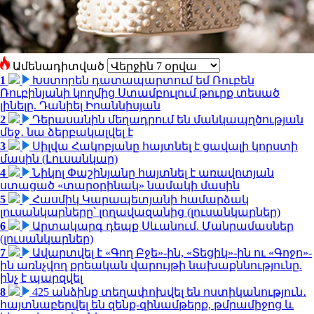
Ամենադիտված
1
Խստորեն դատապարտում եմ Ռուբեն
Ռուբինյանի կողմից Ստամբուլում թուրք տեսած
լինելը. Դանիել Իոաննիսյան
2
Դերասանին մեղադրում են մանկապղծության
մեջ․ նա ձերբակալվել է
3
Սիլվա Հակոբյանը հայտնել է ցավալի կորստի
մասին (Լուսանկար)
4
Նիկոլ Փաշինյանը հայտնել է առավոտյան
ստացած «տարօրինակ» նամակի մասին
5
Հասմիկ Կարապետյանի համարձակ
լուսանկարները՝ լողավազանից (լուսանկարներ)
6
Արտակարգ դեպք Սևանում. Մանրամասներ
(լուսանկարներ)
7
Ավարտվել է «Գող Բջե»-ին, «Տեցիկ»-ին ու «Գոջո»-
ին առնչվող քրեական վարույթի նախաքննությունը.
ինչ է պարզվել
8
425 անձինք տեղափոխվել են ոստիկանություն․
հայտնաբերվել են զենք-զինամթերք, թմրամիջոց և