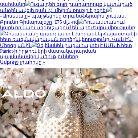
սահմանը
Ուգալդեի գոլը խաղադրույք կատարած
անձին ավելի քան 2,5 միլիոն ռուբլի է բերել
«Արսենալը» պայթեցրեց տրանսֆերային շուկան․
Բրունո Գիմարայեշը՝ £75 մլն-ով
Ռուսաստանում
կարևոր նախազգուշացում են արել Եվրամիությանը
Չինաստանը պատրաստ է խորացնել Հայաստանի
հետ ռազմավարական գործընկերությունը․ Վան Ին՝
Միրզոյանին
Զելենսկին բացահայտել է ԱՄՆ-ի հետ
Patriot-ի հրթիռների մատակարարման
պայմանավորվածությունները
Ամբողջ լրահոսը »