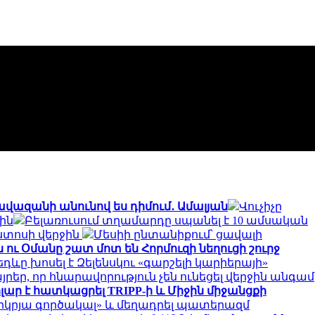
 ավազանի անունով ես դիմում․ Ամալյան
Վուչիչը
ին
Բելառուսում տղամարդը սպանել է 10 ամսական
ստոսի վերջին
Մեսիի ընտանիքում՝ ցավալի
 ու Օմանը շատ մոտ են Հորմուզի նեղուցի շուրջ
դևը խոսել է Զելենսկու «գարշելի կարիերայի»
յրեր, որ հնարավորություն չեն ունեցել վերջին անգամ
դոլար է հատկացրել TRIPP-ի և Միջին միջանցքի
կրյա գործակալ» և մեղադրել պատերազմ