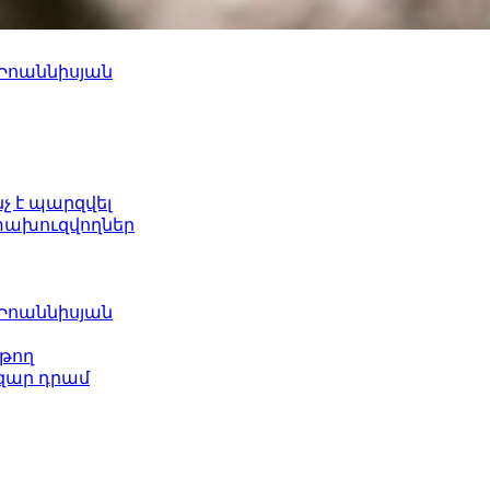
 Իոաննիսյան
նչ է պարզվել
ետախուզվողներ
 Իոաննիսյան
թող
ազար դրամ