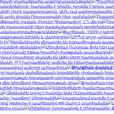
րաինայի տարածքային ամբողջականությանը
Պուտինը
նդերներով» հարվածել է Կիևին․ խոցվել է երկու կա
ների շուրջ դավադրություն․ ԱՄՆ-ում այլմոլորակայ
 են արել փակել Ռուսաստանի հետ սահմանը
Ուգալդ
երային շուկան․ Բրունո Գիմարայեշը՝ £75 մլն-ով
Ռո
 Հայաստանի հետ ռազմավարական գործընկերությու
պայմանավորվածությունները
Փաշինյան․ TRIPP-ը կ
օգնության բժշկին և վարորդին
ՄԻՊ-ը կոշտ արձագ
ի է
Գերմանիային մեղադրել են Եվրամիության գազ
յունների թեմաները
Մեդվեդևը Ուրսուլա ֆոն դեր Լ
ի ընդունումը Էթնա հրաբխի ժայթքման պատճառով
ջիկում լողափերը փակվել են ԱԹՍ-ների հարձակման
լենսկի․ ՌԴ հարվածները ավերել են էլեկտրակայաննե
ը սպառվում ամբողջ աշխարհում
Թուրքիան փակում 
 հարևան մահմեդական երկրներին «իսկական եղբայր
է խաղաղության հռչակագրի ստորագրման առաջին տ
 մեկ կիլոմետր հեռավորության վրա
Ֆրանսիան ողջ
շափելի իրականության»
Եկեղեցիների համաշխարհայ
ով
Զելենսկին կոչով է հանդես եկել Ուկրաինային հա
նը․ Կայզերը՝ Միրզոյանին
Հրազդանում բացվել է
 Wildberries-ի պահեստից 800 մարդ է տարհանվել
Ն
երից դուրս
Միլիբենդը շնորհավորել է Միրզոյանին