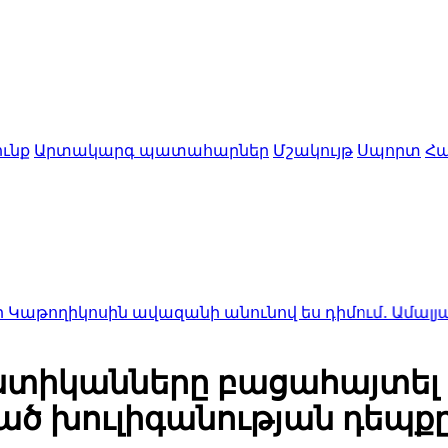
ւնք
Արտակարգ պատահարներ
Մշակույթ
Սպորտ
Հա
կոսին ավազանի անունով ես դիմում․ Ամալյան
20:12
Բել
ոստիկանները բացահայտել 
 խուլիգանության դեպքը․