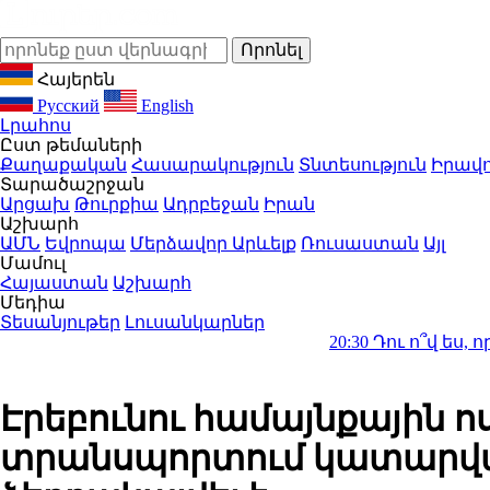
Հայերեն
Русский
English
Լրահոս
Ըստ թեմաների
Քաղաքական
Հասարակություն
Տնտեսություն
Իրավո
Տարածաշրջան
Արցախ
Թուրքիա
Ադրբեջան
Իրան
Աշխարհ
ԱՄՆ
Եվրոպա
Մերձավոր Արևելք
Ռուսաստան
Այլ
Մամուլ
Հայաստան
Աշխարհ
Մեդիա
Տեսանյութեր
Լուսանկարներ
20:30
Դու ո՞վ ես, որ Կաթողի
Էրեբունու համայնքային 
տրանսպորտում կատարված