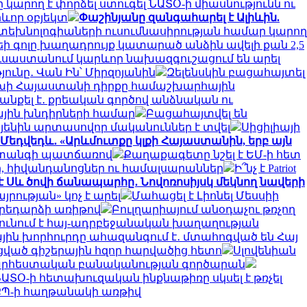
 կարող է փորձել ստուգել ՆԱՏՕ-ի միասնությունն ու
րևոր օբյեկտ
Փաշինյանը զանգահարել է Ալիևին.
ին տեխնոլոգիաների ուսումնասիրության համար կարող
եի գոլը խաղադրույք կատարած անձին ավելի քան 2,5
ւսաստանում կարևոր նախազգուշացում են արել
նը․ Վան Ին՝ Միրզոյանին
Զելենսկին բացահայտել
փոխի Հայաստանի դիրքը համաշխարհային
անքել է․ քրեական գործով անձնական ու
ային խնդիրների համար
Բացահայտվել են
այենին արտասովոր մականուններ է տվել
Սիցիլիայի
Մեդվեդև․ «Արևմուտքը կլքի Հայաստանին, երբ այն
 վտանգի պատճառով
Քաղաքագետը նշել է ԵՄ-ի հետ
ր, հիվանդանոցներ ու համալսարաններ
Ի՞նչ է Patriot
է Սև ծովի ճանապարհը․ Նովոռոսիյսկ մեկնող նավերի
ության» կոչ է արել
Մահացել է Լիոնել Մեսսիի
արեդարձի առիթով
Բուլղարիայում անօդաչու թռչող
ունում է հայ-ադրբեջանական խաղաղության
ին խորհուրդը ահազանգում է․ մտահոգված են Հայ
սցված գիշերային հզոր հարվածից հետո
Սլովենիան
 արհեստական բանականության գործարան
ԱՏՕ-ի հետախուզական ինքնաթիռը սկսել է թռչել
՝ ՔՊ-ի հաղթանակի առթիվ