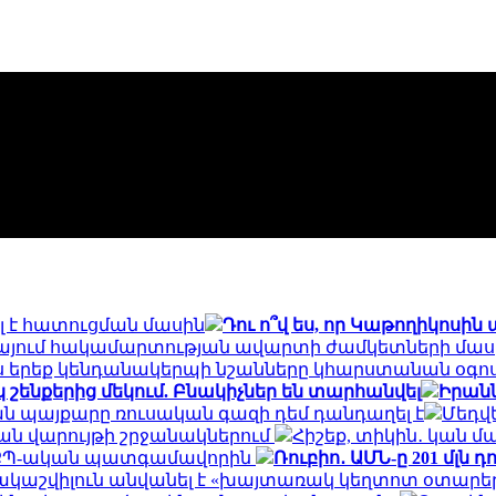
լ է հատուցման մասին
Դու ո՞վ ես, որ Կաթողիկոսին
ինայում հակամարտության ավարտի ժամկետների մաս
Այս երեք կենդանակերպի նշանները կհարստանան օգո
շենքերից մեկում. Բնակիչներ են տարհանվել
Իրանն
ն պայքարը ռուսական գազի դեմ դանդաղել է
Մեդվե
ան վարույթի շրջանակներում
Հիշեք, տիկին․ կան մա
ը՝ ՔՊ-ական պատգամավորին
Ռուբիո․ ԱՄՆ-ը 201 մլն 
աշվիլուն անվանել է «խայտառակ կեղտոտ օտարեր