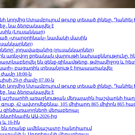
 կողմից Ստամբուլում թուրք տեսած լինելը. Դանիել
ջ․ նա ձերբակալվել է
ասին (Լուսանկար)
ացած «տարօրինակ» նամակի մասին
ւսանկարներ)
երը՝ լողավազանից (լուսանկարներ)
ո»-ին առնչվող քրեական վարույթի նախաքննությունը. ի
 հայտնաբերվել են զենք-զինամթերք, թմրամիջոց և հ
րկայի» բացառիկ տեսանյութ է հրապարակվել
 ժամը 18:00-ն
ւլիսի 29-ը ժամը 07.00-ն
 կողմից Ստամբուլում թուրք տեսած լինելը. Դանիել
ջ․ նա ձերբակալվել է
աշխարհի առաջնության մեդալային հաշվարկի հաղ
ւյք, 42 ավտոմեքենա, 105 միլիարդ 865 միլիոն 865 հ
 զինծառայողների վերաբերյալ
ենտինային ԱԱ-2026-ից
 և 16-ին
 են դրանք ամենաշատը հանդիպում
աստանի և Ադրբեջանի վերաբերյալ