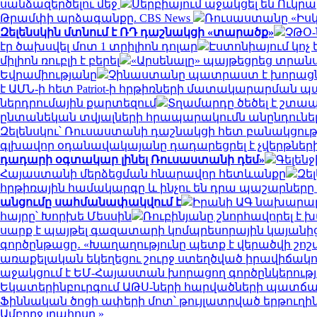
սանձազերծելու մեջ
Սերբիայում աջակցել են Ուկ
Թրամփի արձագանքը. CBS News
Ռուսաստանը «Իսկա
Զելենսկին մտնում է ՌԴ դաշնակցի «տարածք»
ՉԹՕ-
էր ծախսվել մոտ 1 տրիլիոն դոլար
Էստոնիայում կոչ
միլիոն ռուբլի է բերել
«Արսենալը» պայթեցրեց տրանսֆ
Եվրամիությանը
Չինաստանը պատրաստ է խորացնել
է ԱՄՆ-ի հետ Patriot-ի հրթիռների մատակարարման 
ներդրումային քարտեզում
Տղամարդը ծեծել է շտապ
ընտանեկան տվյալների հրապարակումն անընդունել
Զելենսկու՝ Ռուսաստանի դաշնակցի հետ բանակցութ
գլխավոր օդանավակայանը դադարեցրել է չվերթներ
դադարի օգտակար լինել Ռուսաստանի դեմ»
Գելեն
Հայաստանի մերձեցման հնարավոր հետևանքը
Զե
հրթիռային համակարգը և ինչու են դրա պաշարներ
անցումը սահմանափակվում է
Իրանի ԱԳ նախարարը
հայրը՝ Խորխե Մեսսին
Ռուբինյանը շնորհավորել 
սարք է պայթել գազատարի կոմպրեսորային կայանից
գործընթացը․ «Խաղաղությունը պետք է վերածվի շո
առաքելական եկեղեցու շուրջ ստեղծված իրավիճակ
աջակցում է ԵՄ-Հայաստան խորացող գործընկերությա
Եկատերինբուրգում ԱԹՍ-ների հարվածների պատճառով
Ֆիննական ծոցի ափերի մոտ՝ թույլատրված երթուղին
Ամբողջ լրահոսը »