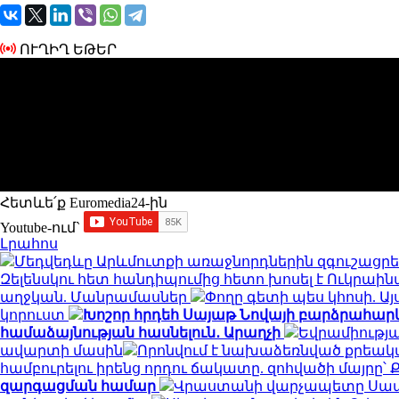
ՈՒՂԻՂ ԵԹԵՐ
Հետևե՛ք Euromedia24-ին
Youtube-ում`
Լրահոս
Մեդվեդևը Արևմուտքի առաջնորդներին զգուշացրե
Զելենսկու հետ հանդիպումից հետո խոսել է Ուկրա
աղջկան. Մանրամասներ
Փողը գետի պես կհոսի. 
կորուստ
Խոշոր հրդեհ Սայաթ Նովայի բարձրահարկ 
համաձայնության հասնելուն․ Արաղչի
Եվրամիությա
ավարտի մասին
Որոնվում է նախաձեռնված քրեակ
համբուրելու իրենց որդու ճակատը. զոհվածի մայր
զարգացման համար
Վրաստանի վարչապետը Սաակ