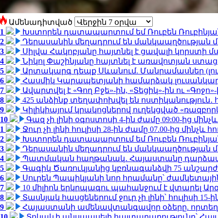
Ամենադիտված
1
Խստորեն դատապարտում եմ Ռուբեն Ռուբինյանի
2
Դերասանին մեղադրում են մանկապղծության մե
3
Սիլվա Հակոբյանը հայտնել է ցավալի կորստի մ
4
Նիկոլ Փաշինյանը հայտնել է առավոտյան ստ
5
Արտակարգ դեպք Սևանում. Մանրամասներ (լո
6
Հասմիկ Կարապետյանի համարձակ լուսանկարն
7
Ավարտվել է «Գող Բջե»-ին, «Տեցիկ»-ին ու «Գոջ
8
425 անձինք տեղափոխվել են ոստիկանություն․
9
Կիլիկիայում կրակոցներով ուղեկցված «ռազբո
10
Գազ չի լինի օգոստոսի 4-ին ժամը 09:00-ից մինչև
1
Ջուր չի լինի հուլիսի 28-ին ժամը 07.00-ից մինչև հո
2
Խստորեն դատապարտում եմ Ռուբեն Ռուբինյանի
3
Դերասանին մեղադրում են մանկապղծության մե
4
Պատմական հաղթանակ․ Հայաստանը դարձավ 
5
Գագիկ Ծառուկյանից կբռնագանձվի 75 անշարժ գո
6
Սուրեն Պապիկյանի նոր հրամանը՝ ժամկետային
7
10 միլիոն երկրպագու պահանջում է վտարել Արգ
8
Տասնյակ հասցեներում ջուր չի լինի՝ հուլիսի 15-ին
9
Հայաստանի ամենավտանգավոր օձերը. որտեղ
10
Տոկաևի անսպասելի հայտարարությունը՝ Հայ