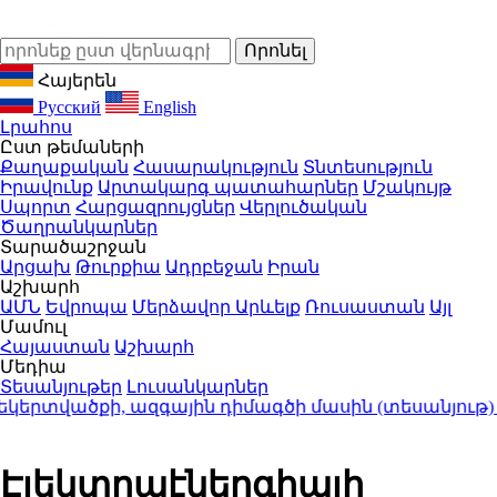
Հայերեն
Русский
English
Լրահոս
Ըստ թեմաների
Քաղաքական
Հասարակություն
Տնտեսություն
Իրավունք
Արտակարգ պատահարներ
Մշակույթ
Սպորտ
Հարցազրույցներ
Վերլուծական
Ծաղրանկարներ
Տարածաշրջան
Արցախ
Թուրքիա
Ադրբեջան
Իրան
Աշխարհ
ԱՄՆ
Եվրոպա
Մերձավոր Արևելք
Ռուսաստան
Այլ
Մամուլ
Հայաստան
Աշխարհ
Մեդիա
Տեսանյութեր
Լուսանկարներ
տվածքի, ազգային դիմագծի մասին (տեսանյութ)
21:20
Էլեկտրաէներգիայի