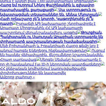
մնում է ավելի քան 1300 անչափահաս միգրանտ
Հարց եմ ուղղում Նիկոլ Փաշինյանին և գլխավոր
դատախազին. քաղաքացի
Սա ստորություն ու
նվաստացման տեսարաններ են. Աննա Մկրտչյան
Հայի ողնաշարը չե՛ն կոտրի․ Կաթողիկոսին չե՞ն
դատի
Իսրայելի ԱԳ նախարարը շնորհավորել է
Արարատ Միրզոյանին ՀՀ ԱԳ նախարարի
պաշտոնում վերանշանակվելու առթիվ
Թուրքիան,
Պակիստանն ու Սաուդյան Արաբիան ստորագրել են
փոխադարձ պաշտպանության համաձայնագիր
Մեծ Բրիտանիայի և Իռլանդիայի Հայոց թեմը կոչ է
անում հարգել Եկեղեցու ինքնավարությունը
Ուզում
են հասնել Վեհափառին․ ճնշումները կշարունակվեն․
Հրայր սարկավագ
Սերգեյ Սեմակը հայտարարել է,
որ չի հասկանում Fan ID-ի ներդրման պատճառները
ՀՀ քննչական կոմիտեում կառուցվածքային
փոփոխություններ են կատարվել
Ամբողջ լրահոսը »