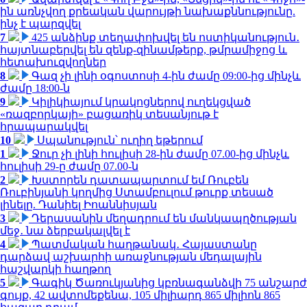
ին առնչվող քրեական վարույթի նախաքննությունը.
ինչ է պարզվել
7
425 անձինք տեղափոխվել են ոստիկանություն․
հայտնաբերվել են զենք-զինամթերք, թմրամիջոց և
հետախուզվողներ
8
Գազ չի լինի օգոստոսի 4-ին ժամը 09:00-ից մինչև
ժամը 18:00-ն
9
Կիլիկիայում կրակոցներով ուղեկցված
«ռազբորկայի» բացառիկ տեսանյութ է
հրապարակվել
10
Սպանություն՝ ուղիղ եթերում
1
Ջուր չի լինի հուլիսի 28-ին ժամը 07.00-ից մինչև
հուլիսի 29-ը ժամը 07.00-ն
2
Խստորեն դատապարտում եմ Ռուբեն
Ռուբինյանի կողմից Ստամբուլում թուրք տեսած
լինելը. Դանիել Իոաննիսյան
3
Դերասանին մեղադրում են մանկապղծության
մեջ․ նա ձերբակալվել է
4
Պատմական հաղթանակ․ Հայաստանը
դարձավ աշխարհի առաջնության մեդալային
հաշվարկի հաղթող
5
Գագիկ Ծառուկյանից կբռնագանձվի 75 անշարժ
գույք, 42 ավտոմեքենա, 105 միլիարդ 865 միլիոն 865