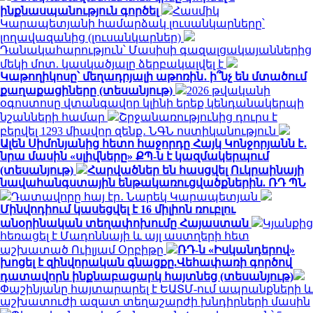
ինքնասպանություն գործել
Հասմիկ
Կարապետյանի համարձակ լուսանկարները՝
լողավազանից (լուսանկարներ)
Դանակահարություն՝ Մասիսի գազալցակայաններից
մեկի մոտ. կասկածյալը ձերբակալվել է
Կաթողիկոսը՝ մեղադրյալի աթոռին․ ի՞նչ են մտածում
քաղաքացիները (տեսանյութ)
2026 թվականի
օգոստոսը վտանգավոր կլինի երեք կենդանակերպի
նշանների համար
Շրջանառությունից դուրս է
բերվել 1293 միավոր զենք․ ՆԳՆ ոստիկանություն
Ալեն Սիմոնյանից հետո հաջորդը Հայկ Կոնջորյանն է․
նրա մասին «սլիվները» ՔՊ-ն է կազմակերպում
(տեսանյութ)
Հարվածներ են հասցվել Ուկրաինայի
նավահանգստային ենթակառուցվածքներին. ՌԴ ՊՆ
Դատավորը հայ էր․ Նարեկ Կարապետյան
Մինվոդիում կասեցվել է 16 միլիոն ռուբլու
անօրինական տեղափոխումը Հայաստան
Կյանքից
հեռացել է Մադոննայի և այլ աստղերի հետ
աշխատած Ուիլյամ Օրբիթը
ՌԴ-ն «Իսկանդերով»
խոցել է զինվորական գնացքը.Վեհափառի գործով
դատավորն ինքնաբացարկ հայտնեց (տեսանյութ)
Փաշինյանը հայտարարել է ԵԱՏՄ-ում ապրանքների և
աշխատուժի ազատ տեղաշարժի խնդիրների մասին