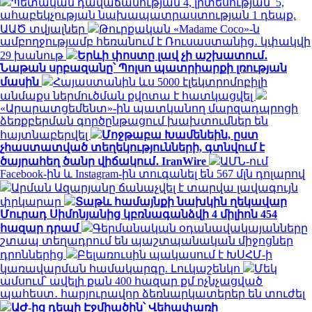
Պետական դավաճանության 4, լրտեսության՝ 5,
ահաբեկչության նախապատրաստության 1 դեպք.
ԱԱԾ տվյալներ
Թուրքական «Madame Coco»-ն
ամբողջությամբ հեռանում է Ռուսաստանից․ կփակվի
29 խանութ
Երևի փոստը լավ չի աշխատում․
Նաթան սրբազանը՝ Պոլսո պատրիարքի լռության
մասին
Հայաստանին ևս 5000 էլեկտրոմոբիլի
անմաքս ներմուծման քվոտա է հատկացվել
«Արարատցեմենտ»-ին պատկանող մարզադպրոցի
ձեռքբերման գործընթացում խախտումներ են
հայտնաբերվել
Մոջթաբա Խամենեին, ըստ
չհաստատված տեղեկությունների, գտնվում է
ծայրահեղ ծանր վիճակում․ IranWire
ԱՄՆ-ում
Facebook-ին և Instagram-ին տուգանել են 567 մլն դոլարով
Արման Ազարյանը ճանաչվել է տարվա լավագույն
փրկարար
Տաթև համայնքի նախկին ղեկավար
Մուրադ Սիմոնյանից կբռնագանձվի 4 միլիոն 454
հազար դրամ
Գերմանական օդանավակայանները
շտապ տեղադրում են պաշտպանական միջոցներ
դրոններից
Բելառուսին պակասում է ԽՍՀՄ-ի
կառավարման համակարգը. Լուկաշենկո
Մեկ
ամսում՝ ավելի քան 400 հազար քմ ոչնչացված
պահեստ․ հարյուրավոր ձեռնարկատերեր են տուժել
ԱԺ-ից դեպի Էջմիածին՝ Վեհափառի