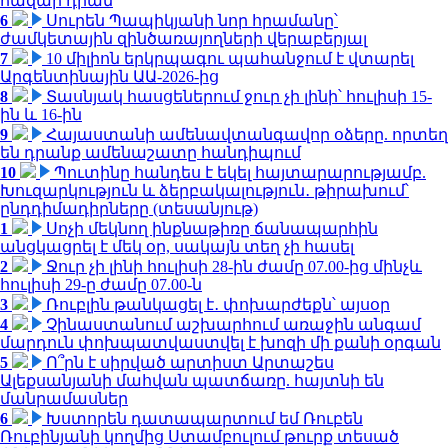
հազար դրամ
6
Սուրեն Պապիկյանի նոր հրամանը՝
ժամկետային զինծառայողների վերաբերյալ
7
10 միլիոն երկրպագու պահանջում է վտարել
Արգենտինային ԱԱ-2026-ից
8
Տասնյակ հասցեներում ջուր չի լինի՝ հուլիսի 15-
ին և 16-ին
9
Հայաստանի ամենավտանգավոր օձերը. որտեղ
են դրանք ամենաշատը հանդիպում
10
Պուտինը հանդես է եկել հայտարարությամբ.
Խուզարկություն և ձերբակալություն․ թիրախում՝
ընդդիմադիրները (տեսանյութ)
1
Սոչի մեկնող ինքնաթիռը ճանապարհին
անցկացրել է մեկ օր, սակայն տեղ չի հասել
2
Ջուր չի լինի հուլիսի 28-ին ժամը 07.00-ից մինչև
հուլիսի 29-ը ժամը 07.00-ն
3
Ռուբլին թանկացել է․ փոխարժեքն՝ այսօր
4
Չինաստանում աշխարհում առաջին անգամ
մարդուն փոխպատվաստվել է խոզի մի քանի օրգան
5
Ո՞րն է սիրված արտիստ Արտաշես
Ալեքսանյանի մահվան պատճառը. հայտնի են
մանրամասներ
6
Խստորեն դատապարտում եմ Ռուբեն
Ռուբինյանի կողմից Ստամբուլում թուրք տեսած