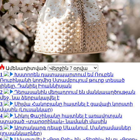
Ամենադիտված
1
Խստորեն դատապարտում եմ Ռուբեն
Ռուբինյանի կողմից Ստամբուլում թուրք տեսած
լինելը. Դանիել Իոաննիսյան
2
Դերասանին մեղադրում են մանկապղծության
մեջ․ նա ձերբակալվել է
3
Սիլվա Հակոբյանը հայտնել է ցավալի կորստի
մասին (Լուսանկար)
4
Նիկոլ Փաշինյանը հայտնել է առավոտյան
ստացած «տարօրինակ» նամակի մասին
5
Արտակարգ դեպք Սևանում. Մանրամասներ
(լուսանկարներ)
6
Ավարտվել է «Գող Բջե»-ին, «Տեցիկ»-ին ու «Գոջո»-