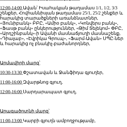
12:00-14:00
Ավան՝ Իսահակյան թաղամաս 1/1, 1/2, 3/3
շենքեր, Հովհաննիսյան թաղամաս 25/1, 25/2 շենքեր և
հարակից տարածքների առանձնատներ,
«Յունիբանկ» ԲԲԸ, «Ամիօ բանկ», «Կոնվերս բանկ»,
«Ֆասթ բանկ» ընկերություններ, «Թիմ Տելեկոմ» ՓԲԸ,
«Արդշինբանկ»-ի Ավանի մասնաճյուղի մասնաշենք,
«Դիալաբ», «Էվրիկա Գրուպ», «Ֆարմ-Ավան» ՍՊԸ-ներ
և հարակից ոչ բնակիչ-բաժանորդներ,
Արմավիրի մարզ՝
10:30-13:30
Փշատավան և Ջանֆիդա գյուղեր,
11:00-16:00
Զվարթնոց գյուղ,
12:00-16:00
Սարդարապատ գյուղ,
Արագածոտնի մարզ՝
11:00-13:00
Կարբի գյուղն ամբողջությամբ,