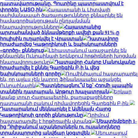
դատավարությանը. Պուտինը պատրաստվում է
փորձել ՆԱՏՕ-ին
Հայաստանի և Լիտվայի
սահմանապահ ծառայությունները քննարկել են
համագործակցության ընդլայնման
հնարավորությունները
Հայաստանից
արտահանված ձկնամթերքի ավելի քան 91%-ը
հուլիսին ուղարկվել է Վրաստան
Դատավորը
հրաժարվեց Կաթողիկոսի և եպիսկոպոսների
«գործը» քննելուց
Լեհաստանում առաջարկել են
քննարկել Ուկրաինայի երկնքում հրթիռների խոցման
հնարավորությունը
Դատավոր Հակոբ Մանուկյանը
հրաժարվել է քննել Գարեգին Բ-ի և վեց
եպիսկոպոսների գործը
Ռումինիայում հայտարարել
են, որ այլևս չեն կարող ֆինանսապես աջակցել
Ուկրաինային
Պատկերացնու՞մ եք՝ Հռոմի պապին
տանեին դատարան. Արթուր Խաչատրյան
Երկար
կյանք տուր Հայրապետին․ քաղաքացիները
դատարանի բակում դիմավորեցին Գարեգին Բ-ին
Դատարանում մեկնարկել է Ամենայն Հայոց
Կաթողիկոսի գործի քննությունը
Ղրիմում
հայտարարվել է հրթիռային վտանգ
Սեպտեմբերի 1-
ից Դիլիջանում աշակերտներն ու ուսանողները
տրանսպորտից անվճար կօգտվեն
Սեուտայում