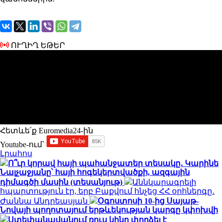
ՈՒՂԻՂ ԵԹԵՐ
Հետևե՛ք Euromedia24-ին
Youtube-ում`
Լրահոս
Ո՞ւր կորավ հայի պահանջատեր տեսակը․ Կարինե
Նալչաջյանը՝ հայի հոգեկերտվածքի, ազգային
դիմագծի մասին (տեսանյութ)
Աննկարագրելի
հպարտություն էր, երբ Բաքվում հնչեց ՀՀ օրհներգը․
Ժաննա Անդրեասյան
Օգոստոսի 10-ից Սայաթ-
Նովայի պողոտայում երթևեկության կարգը կփոխվի
Ստեփանավանում ռուս կինը փորձել է