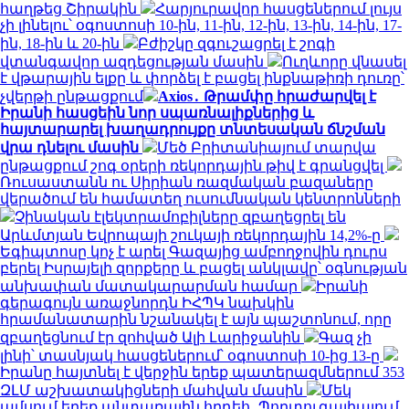
հաղթեց Շիրակին
Հարյուրավոր հասցեներում լույս
չի լինելու՝ օգոստոսի 10-ին, 11-ին, 12-ին, 13-ին, 14-ին, 17-
ին, 18-ին և 20-ին
Բժիշկը զգուշացրել է շոգի
վտանգավոր ազդեցության մասին
Ուղևորը վնասել
է վթարային ելքը և փորձել է բացել ինքնաթիռի դուռը՝
չվերթի ընթացքում
Axios․ Թրամփը հրաժարվել է
Իրանի հասցեին նոր սպառնալիքներից և
հայտարարել խաղադրույքը տնտեսական ճնշման
վրա դնելու մասին
Մեծ Բրիտանիայում տարվա
ընթացքում շոգ օրերի ռեկորդային թիվ է գրանցվել
Ռուսաստանն ու Սիրիան ռազմական բազաները
վերածում են համատեղ ուսումնական կենտրոնների
Չինական էլեկտրամոբիլները զբաղեցրել են
Արևմտյան Եվրոպայի շուկայի ռեկորդային 14,2%-ը
Եգիպտոսը կոչ է արել Գազայից ամբողջովին դուրս
բերել Իսրայելի զորքերը և բացել անկլավը՝ օգնության
անխափան մատակարարման համար
Իրանի
գերագույն առաջնորդն ԻՀՊԿ նախկին
հրամանատարին նշանակել է այն պաշտոնում, որը
զբաղեցնում էր զոհված Ալի Լարիջանին
Գազ չի
լինի՝ տասնյակ հասցեներում՝ օգոստոսի 10-ից 13-ը
Իրանը հայտնել է վերջին երեք պատերազմներում 353
ԶԼՄ աշխատակիցների մահվան մասին
Մեկ
ամսում երեք անտառային հրդեհ․ Պորտուգալիայում