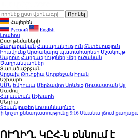
Հայերեն
Русский
English
Լրահոս
Ըստ թեմաների
Քաղաքական
Հասարակություն
Տնտեսություն
Իրավունք
Արտակարգ պատահարներ
Մշակույթ
Սպորտ
Հարցազրույցներ
Վերլուծական
Ծաղրանկարներ
Տարածաշրջան
Արցախ
Թուրքիա
Ադրբեջան
Իրան
Աշխարհ
ԱՄՆ
Եվրոպա
Մերձավոր Արևելք
Ռուսաստան
Այլ
Մամուլ
Հայաստան
Աշխարհ
Մեդիա
Տեսանյութեր
Լուսանկարներ
կոշտ քննադատությունը
9:16
Սևանա լճում քաղաքացին
ՈՒՂԻՂ. ԿԸՀ-ն քննում է