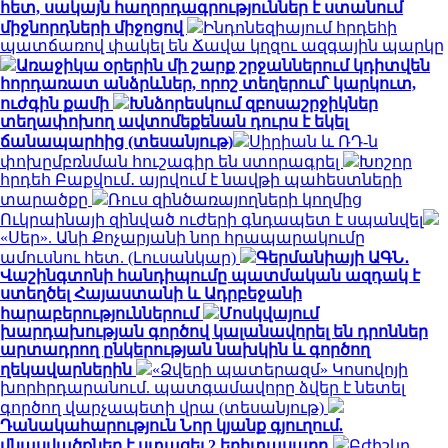
հետ, սակայն հաղորդագրություններ է ստանում
միջնորդների միջոցով
Ինդոնեզիայում հրդեհի
պատճառով փակել են Ճավա կղզու ազգային պարկը
Առաջիկա օրերին մի շարք շրջաններում կդիտվեն
հորդառատ անձրևներ, որոշ տեղերում՝ կարկուտ,
ուժգին քամի
Խնձորեսկում զբոսաշրջիկներ
տեղափոխող ավտոմեքենան դուրս է եկել
ճանապարհից (տեսանյութ)
Սիրիան և ՌԴ-ն
փոխըմբռնման հուշագիր են ստորագրել
Խոշոր
հրդեհ Բաքվում․ այրվում է նավթի պահեստների
տարածքը
Ռուս զինծառայողների կողմից
Ուկրաինայի զինված ուժերի գնդապետ է սպանվել
«Սեր». Անի Քոչարյանի նոր հրապարակումը
ամուսնու հետ. (Լուսանկար)
Գերմանիայի ԱԳՆ․
Վաշինգտոնի հանդիպումը պատմական ազդակ է
ստեղծել Հայաստանի և Ադրբեջանի
հարաբերություններում
Մոսկվայում
խարդախության գործով կալանավորել են դրոններ
արտադրող ընկերության նախկին և գործող
ղեկավարներին
«Ձվերի պատերազմ» Կոսովոյի
խորհրդարանում. պատգամավորը ձվեր է նետել
գործող վարչապետի վրա (տեսանյութ)
Դանակահարություն Նոր կյանք գյուղում.
վնասվածքներ է ստացել 2 երիտասարդ
Բժիշկը