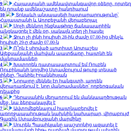
9
Հայաստանի ամենավտանգավոր օձերը. որտեղ
են դրանք ամենաշատը հանդիպում
10
Տոկաևի անսպասելի հայտարարությունը՝
Հայաստանի և Ադրբեջանի վերաբերյալ
1
Սոչի մեկնող ինքնաթիռը ճանապարհին
անցկացրել է մեկ օր, սակայն տեղ չի հասել
2
Ջուր չի լինի հուլիսի 28-ին ժամը 07.00-ից մինչև
հուլիսի 29-ը ժամը 07.00-ն
3
Ո՞րն է սիրված արտիստ Արտաշես
Ալեքսանյանի մահվան պատճառը. հայտնի են
մանրամասներ
4
Խստորեն դատապարտում եմ Ռուբեն
Ռուբինյանի կողմից Ստամբուլում թուրք տեսած
լինելը. Դանիել Իոաննիսյան
5
Նորայրը մեկնել էր հանգստի, արդեն
վերադառնում է. նոր մանրամասներ՝ ողբերգական
դեպքից
6
Դերասանին մեղադրում են մանկապղծության
մեջ․ նա ձերբակալվել է
7
Ավտոմեքենայում հայտնաբերվել է
առողջապահության նախկին նախարար, վիրաբույժ
Գագիկ Ստամբուլցյանի մարմինը
8
Սուրեն Պապիկյանը պաշտոնից ազատել է
«համացանցի հիթ» դարձած վարչության պետին