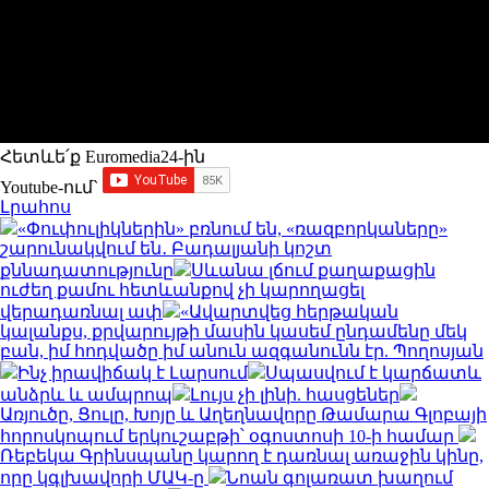
Հետևե՛ք Euromedia24-ին
Youtube-ում`
Լրահոս
«Փուփուլիկներին» բռնում են, «ռազբորկաները»
շարունակվում են․ Բադալյանի կոշտ
քննադատությունը
Սևանա լճում քաղաքացին
ուժեղ քամու հետևանքով չի կարողացել
վերադառնալ ափ
«Ավարտվեց հերթական
կալանքս, քրվարույթի մասին կասեմ ընդամենը մեկ
բան, իմ հոդվածը իմ անուն ազգանունն էր. Պողոսյան
Ինչ իրավիճակ է Լարսում
Սպասվում է կարճատև
անձրև և ամպրոպ
Լույս չի լինի. հասցեներ
Առյուծը, Ցուլը, Խոյը և Աղեղնավորը Թամարա Գլոբայի
հորոսկոպում երկուշաբթի՝ օգոստոսի 10-ի համար
Ռեբեկա Գրինսպանը կարող է դառնալ առաջին կինը,
որը կգլխավորի ՄԱԿ-ը
Նոան գոլառատ խաղում