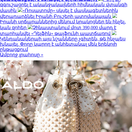
զգուշացրել է ականջակալների հիմնական վտանգի
մասին
«Ռոսատոմը» սկսել է մասնագետներին
վերադարձնել Իրանի Բուշերի ատոմակայան
Իրանի սրճարաններից մեկում կրակոցներ են հնչել․
կան զոհեր
Չինաստանում մոտ 390,000 մարդ է
տարհանվել «Դելֆին» թայֆունի պատճառով
Կենդանակերպի այս նշանները չգիտեն, թե ինչպես
խնայել. Փողը կարող է անհետանալ մեկ երեկոյի
ընթացքում
Ամբողջ լրահոսը »