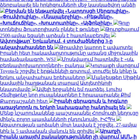
ձերբակալել են հրկիզումների մեջ կասկածվող անձի
Բերման են ենթարկվել «Նարդոսցի Սերգուլիկը»,
«Փումփուլիկը», «Սնայպերչիկը», «Բեթմենը»,
«Խուճուճիկը», «Խուտուտիկը», «Այֆոնչիկը»
Գոլը
տոնելիս ֆուտբոլիստն ընկել է թունելը
Թուրքիայում
2500-ամյա եզակի արձան է հայտնաբերվել
Ավտովթար՝ Երևանում․ 4 տուժածներից 3-ը
անչափահասներ են
Թրամփը կարող է ավարտել
Իրանի հետ հակամարտությունը առանց միջուկային
համաձայնագրի․ WSJ
Մոսկվայում հայտնվել է «սև
բեռնափոխադրողների» բանդա
Կոտայքի մարզում
Toyota-ն շրջվել է երթևեկելի գոտում․ տուժել են կինը և
երկու անչափահաս երեխաները
Մանչեսթեր Սիթին
կամային հաղթանակ տարավ Ատլետիկոյի
նկատմամբ
Ավելի երջանիկ եմ դարձել. Լյուիս
Հեմիլթոնը նոր լուսանկարներ է հրապարակել Քիմ
Քարդաշյանի հետ
Իրանի գերագույն և հոգևոր
առաջնորդն ու երկրի նախագահը հանդիպել են
Մենք կշարունակենք պաշտպանել Հորմուզի նեղուցը
մինչև բոլոր պայմանների ընդունումը․ ԻՀՊԿ
Ազատության արձանի մոտ նավակ է շրջվել․ 27-ամյա
կին և 5 ամսական մանուկ են զոհվել
Արաղչի.
Իրանն առայժմ բանակցություններ չի վարում ԱՄՆ-ի