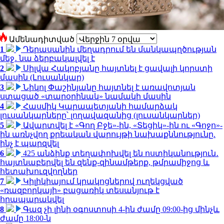
Ամենադիտված
1
Դերասանին մեղադրում են մանկապղծության
մեջ․ նա ձերբակալվել է
2
Սիլվա Հակոբյանը հայտնել է ցավալի կորստի
մասին (Լուսանկար)
3
Նիկոլ Փաշինյանը հայտնել է առավոտյան
ստացած «տարօրինակ» նամակի մասին
4
Հասմիկ Կարապետյանի համարձակ
լուսանկարները՝ լողավազանից (լուսանկարներ)
5
Ավարտվել է «Գող Բջե»-ին, «Տեցիկ»-ին ու «Գոջո»-
ին առնչվող քրեական վարույթի նախաքննությունը.
ինչ է պարզվել
6
425 անձինք տեղափոխվել են ոստիկանություն․
հայտնաբերվել են զենք-զինամթերք, թմրամիջոց և
հետախուզվողներ
7
Կիլիկիայում կրակոցներով ուղեկցված
«ռազբորկայի» բացառիկ տեսանյութ է
հրապարակվել
8
Գազ չի լինի օգոստոսի 4-ին ժամը 09:00-ից մինչև
ժամը 18:00-ն