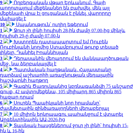
9
Ողբերգական վթար Երևանում․ Գայի
պողոտայում մեքենաներ են բախվել, մեկ այլ
մեքենայի վրա էլ ցուցանակ է ընկել. վարորդը
մահացել է
10
Սպանություն՝ ուղիղ եթերում
1
Ջուր չի լինի հուլիսի 28-ին ժամը 07.00-ից մինչև
հուլիսի 29-ը ժամը 07.00-ն
2
Խստորեն դատապարտում եմ Ռուբեն
Ռուբինյանի կողմից Ստամբուլում թուրք տեսած
լինելը. Դանիել Իոաննիսյան
3
Դերասանին մեղադրում են մանկապղծության
մեջ․ նա ձերբակալվել է
4
Պատմական հաղթանակ․ Հայաստանը
դարձավ աշխարհի առաջնության մեդալային
հաշվարկի հաղթող
5
Գագիկ Ծառուկյանից կբռնագանձվի 75 անշարժ
գույք, 42 ավտոմեքենա, 105 միլիարդ 865 միլիոն 865
հազար դրամ
6
Սուրեն Պապիկյանի նոր հրամանը՝
ժամկետային զինծառայողների վերաբերյալ
7
10 միլիոն երկրպագու պահանջում է վտարել
Արգենտինային ԱԱ-2026-ից
8
Տասնյակ հասցեներում ջուր չի լինի՝ հուլիսի 15-
ին և 16-ին