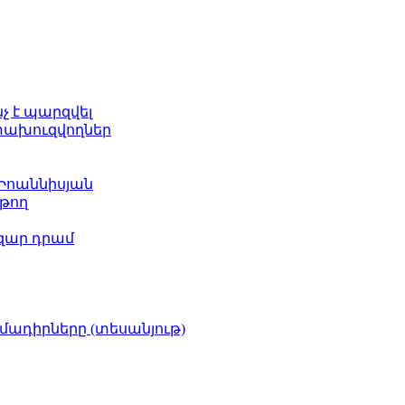
նչ է պարզվել
ետախուզվողներ
 Իոաննիսյան
թող
ազար դրամ
իմադիրները (տեսանյութ)