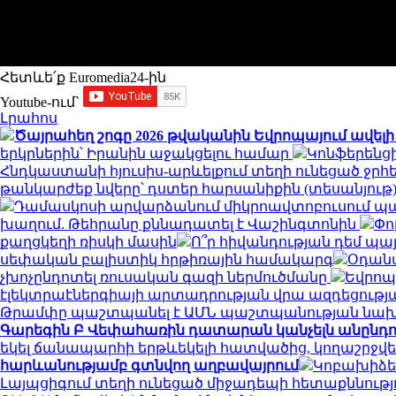
Հետևե՛ք Euromedia24-ին
Youtube-ում`
Լրահոս
Ծայրահեղ շոգը 2026 թվականին Եվրոպայում ավելի ք
երկրներին՝ Իրանին աջակցելու համար
Կոնֆերենցի
Հնդկաստանի հյուսիս-արևելքում տեղի ունեցած ջրհե
թանկարժեք նվերը՝ դստեր հարսանիքին (տեսանյութ
Դամասկոսի արվարձանում միկրոավտոբուսում պայթյո
խաղում. Թեհրանը քննադատել է Վաշինգտոնին
Փո
քաղցկեղի ռիսկի մասին
Ո՞ր հիվանդության դեմ պա
սեփական բալիստիկ հրթիռային համակարգ
Օդանա
չխոչընդոտել ռուսական գազի ներմուծմանը
Եվրոպ
էլեկտրաէներգիայի արտադրության վրա ազդեցությ
Թրամփը պաշտպանել է ԱՄՆ պաշտպանության նախ
Գարեգին Բ Վեփահառին դատարան կանչելն անընդու
եկել ճանապարհի երթևեկելի հատվածից, կողաշրջվ
հարևանությամբ գտնվող աղբավայրում
Կոբախիձե.
Լայպցիգում տեղի ունեցած միջադեպի հետաքննությ