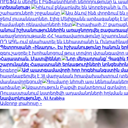
ՈՒԵՖԱ-ն մերժել է Ինֆանտինոյի ներողությունը և պ
(տեսանյութ)
Կիևում քննարկվել են Ադրբեջանի և 
շահառուների շրջանակը
Այս ձևով ինձ փորձում են
ջերմ լուսանկարներ. Էլիզ Մելիքյանն արձագանքել է 
համայնքի ղեկավարների հետ
Իտալիայի 27 քաղա
անում իշխանություններին առաջնորդվել բացառապ
առաջնորդությամբ ՀՀ Կառավարությունը կշարունա
ՌԴ ԱԳՆ-ում գնահատել են Լեհաստանի և Ուկրաինայ
Պետրոսյանի «ինադու». էս իշխանությունը հանուն երկ
զգուշացրել է խոհանոցում թույլ տրվող վտանգավոր 
Հայաստան. Մատվիենկո
Նոր մեղադրանք՝ Գագիկ 
շարունակել Հայաստանի երկաթուղիների կոնցեսիոն
երգերը
ԱԺ պատգամավորի հոր հոգեհանգստին մաս
հայտնաբերվել է 38 վարչական իրավախախտում (տե
մասնավորեցումը
Գումարը կհոսի այս կենդանակեր
արձանը
Ազատություն Բաքվի բանտերում գտնվող 
Ռուսաստանում կստեղծվի ադամանդների հղկման ա
նավարկությունը․ Al Arabiya
Ամբողջ լրահոսը »