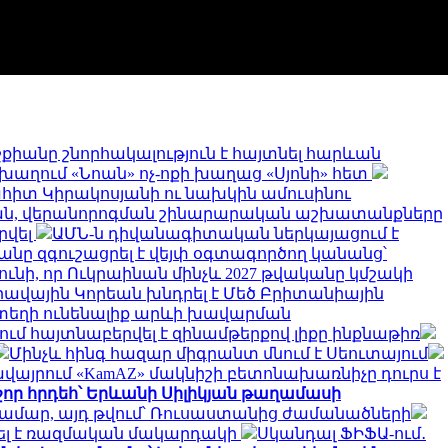
քիանը շնորհակալություն է հայտնել հարևան
խաղում «Նոան» ոչ-ոքի խաղաց «Սյոնի» հետ
հիտ Կիրակոսյանի ու նախկին ամուսինու
ան, վերանորոգման շինարարական աշխատանքները
րվել
ԱՄՆ-ն դիվանագիտական ներկայացում է
անը զգուշացրել է վեյփ օգտագործող կանանց՝
ս ունի, որ Ուկրաինան մինչև 2027 թվականը կմշակի
ավային Կորեան խնդրել է Մեծ Բրիտանիային
 տեղի ունենալիք արևի խավարման
մ հայտնաբերվել է զինամթերքով լիքը ինքնաթիռ
Մինչև հինգ հազար միգրանտ մնում է Սեուտայում
այրում «KamAZ» մակնիշի բետոնախառնիչը դուրս է
շոր հրդեհ՝ Երևանի Սիլիկյան թաղամասի
համար, այդ թվում՝ Ռուսաստանից ժամանածների
ղել է ռազմական մակարդակի
Սկանդալ ՖԻՖԱ-ում․