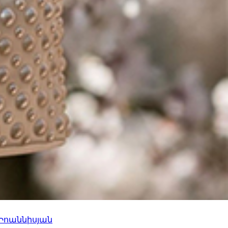
 Իոաննիսյան