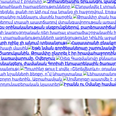
ահպանում է բոյկոտը
Զոհասեղանին երևանցու կյանք
Ուկրաինայի հարաբերությունները
Ընդլայնվել է տ
 լռեցնել, քանի որ ԱԺ-ում դա նրանց չի հաջողվում․ Է
կողակից ունենալու մասին հարցին
Թրամփը փակ հա
քներում տապի պատճառով վտանգավորության առավե
ես օրինականության սկզբունքներով. բարձրաստիճա
կի կառուցողական դեր խաղալ տարածաշրջանային խա
ի տարաձայնությունների ազդեցությունը Կիևին աջա
րի ոչինչ չի անում (տեսանյութ)
Հայաստանի բնակչու
սխալի մասին
Եթե նման գործելակերպը շարունակվի 
Ծառուկյանին. Թրամփը ընտրել է իր իրավահաջորդին
 կառավարումը. Օվերչուկ
Օլեգ Գազմանովը քննադ
նակցելու ժամանակ Գորիսի էկոպարեկային ծառայո
սանյութ)
Պուտինը թույլ է տվել «Շերեմետևո» օ
պի նշանների ձեռքը. ո՞վ կհարստանա
Լեհաստանու
բոլոր հայերին․ Աբրահամյան
Սոմնոլոգը պատմել է,
րդյունաբերական կլաստեր
Իրանն ու Օմանը համաձ