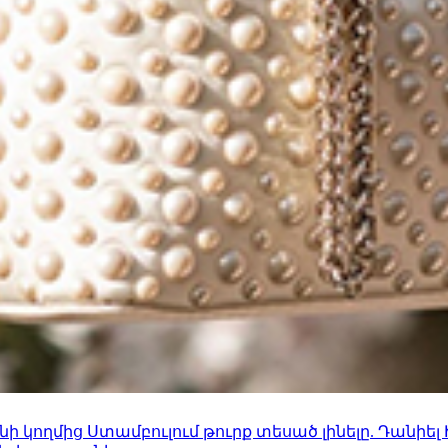
 կողմից Ստամբուլում թուրք տեսած լինելը. Դանիել