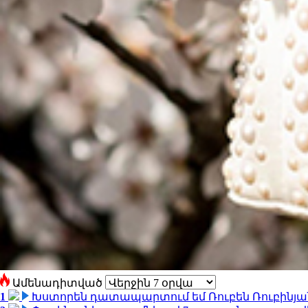
Ամենադիտված
1
Խստորեն դատապարտում եմ Ռուբեն Ռուբինյանի