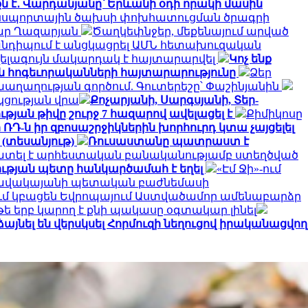
ն է․ Վարդանյանը՝ Երևանի օդի որակի մասին
րանսպորտային ծախսի փոխհատուցման ծրագրի
դգար Ղազարյան
Ծաղկեփնջեր, մեքենայում արված
նդիպում է անցկացրել ԱՄՆ հետախուզական
լագույն մակարդակ է հայտարարվել
Կոչ ենք
ն հոգեւորականների հայտարարությունը
Ձեր
ղաղության գործում. Գուտերեշը՝ Փաշինյանին
կցության վրա
Քոչարյանի, Սարգսյանի, Տեր-
թյան թիվը շուրջ 7 հազարով ավելացել է
Քիմիկոսը
ՌԴ-ն իր զբոսաշրջիկներին խորհուրդ կտա չայցելել
 (տեսանյութ)
Ռուսաստանը պատրաստ է
ատել է արհեստական բանականությամբ ստեղծված
ւթյան պետը հանկարծամահ է եղել
«Էմ Ջի»-ում
դանավակայանի պետական բաժնեմասի
մ կբացեն Եվրոպայում Աստվածամոր ամենաբարձր
 թե երբ կարող է քնի պակասը օգտակար լինել
այնել են վերսկսել Հորմուզի նեղուցով իրականացվող