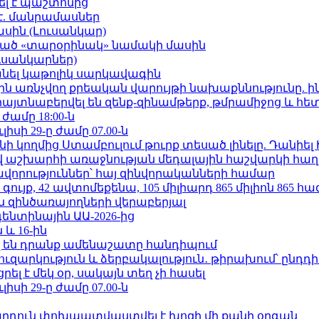
ել է պաշտոնից
է. մանրամասներ
ասին (Լուսանկար)
ացած «տարօրինակ» նամակի մասին
ւսանկարներ)
պանել կաթոլիկ սարկավագին
ո»-ին առնչվող քրեական վարույթի նախաքննությունը. ի
 հայտնաբերվել են զենք-զինամթերք, թմրամիջոց և հ
 ժամը 18:00-ն
ւլիսի 29-ը ժամը 07.00-ն
 կողմից Ստամբուլում թուրք տեսած լինելը. Դանիել
աշխարհի առաջնության մեդալային հաշվարկի հաղ
ավորություններ՝ հայ զինվորականների համար
ւյք, 42 ավտոմեքենա, 105 միլիարդ 865 միլիոն 865 հ
 զինծառայողների վերաբերյալ
ենտինային ԱԱ-2026-ից
 և 16-ին
 են դրանք ամենաշատը հանդիպում
ւզարկություն և ձերբակալություն․ թիրախում՝ ընդդ
լ է մեկ օր, սակայն տեղ չի հասել
ւլիսի 29-ը ժամը 07.00-ն
րդուն փոխպատվաստվել է խոզի մի քանի օրգան