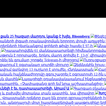
ան 25 հազար մարդու կյանք է խլել. Bloomberg
Փեզեշ
աների լիգայի որակավորման երրորդ փուլի առաջին 
ղեղների հետևանքով զոհերի թիվը հասել է 97-ի
Անա
)
Կապահովվեն 61 մանկապարտեզի հիմնանորոգմ
ւն է որոտացել․ երկու մարդ զոհվել է, 13-ը՝ վիրավո
րձել են գումար շորթել Telegram-ի միջոցով
Ուռուցքաբ
յքարում է օգտակար սուրճի մրուրը
Զելենսկին հույ
վում գտնվող 13 ուղևոր է տուժել. Հնդկաստան
Հար
ական հանձնաժողովը զգուշացրել է օգոստոսի 12-ին
ան մասին
Լայպցիգի օդանավակայանում ինքնաթիռու
արարին․ «Չափազանց գոհ եմ նրա աշխատանքից»
նելի է եւ դատապարտելի. Արամ Ա
Գարգառ բնակավ
ել և բшխվել մոտակա տան պատին․ կա վիրшվոր
Խո
 Վրաստանի դռները բաց են բոլոր զբոսաշրջիկների 
ուն․ անօդաչուի մոտ հայտնաբերված պայթուցիկը ե