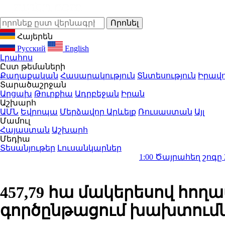
Հայերեն
Русский
English
Լրահոս
Ըստ թեմաների
Քաղաքական
Հասարակություն
Տնտեսություն
Իրավո
Տարածաշրջան
Արցախ
Թուրքիա
Ադրբեջան
Իրան
Աշխարհ
ԱՄՆ
Եվրոպա
Մերձավոր Արևելք
Ռուսաստան
Այլ
Մամուլ
Հայաստան
Աշխարհ
Մեդիա
Տեսանյութեր
Լուսանկարներ
1:00
Ծայրահեղ շոգը 2026 թվական
457,79 հա մակերեսով հո
գործընթացում խախտումնե