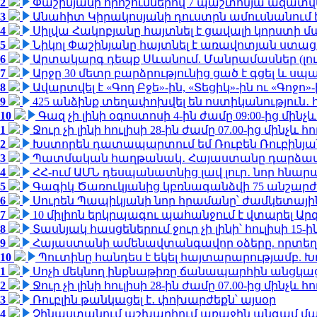
2
Փաշինյանի որոշումներով 7 պաշտոնյա ազատվ
3
Անահիտ Կիրակոսյանի դուստրն ամուսնանում 
4
Սիլվա Հակոբյանը հայտնել է ցավալի կորստի մ
5
Նիկոլ Փաշինյանը հայտնել է առավոտյան ստ
6
Արտակարգ դեպք Սևանում. Մանրամասներ (լո
7
Արջը 30 մետր բարձրությունից ցած է գցել և ս
8
Ավարտվել է «Գող Բջե»-ին, «Տեցիկ»-ին ու «Գոջ
9
425 անձինք տեղափոխվել են ոստիկանություն․
10
Գազ չի լինի օգոստոսի 4-ին ժամը 09:00-ից մինչև
1
Ջուր չի լինի հուլիսի 28-ին ժամը 07.00-ից մինչև հո
2
Խստորեն դատապարտում եմ Ռուբեն Ռուբինյանի
3
Պատմական հաղթանակ․ Հայաստանը դարձավ 
4
ՀՀ-ում ԱՄՆ դեսպանատնից լավ լուր․ նոր հնար
5
Գագիկ Ծառուկյանից կբռնագանձվի 75 անշարժ գո
6
Սուրեն Պապիկյանի նոր հրամանը՝ ժամկետային
7
10 միլիոն երկրպագու պահանջում է վտարել Արգ
8
Տասնյակ հասցեներում ջուր չի լինի՝ հուլիսի 15-ին
9
Հայաստանի ամենավտանգավոր օձերը. որտեղ
10
Պուտինը հանդես է եկել հայտարարությամբ. Խո
1
Սոչի մեկնող ինքնաթիռը ճանապարհին անցկացրե
2
Ջուր չի լինի հուլիսի 28-ին ժամը 07.00-ից մինչև հո
3
Ռուբլին թանկացել է․ փոխարժեքն՝ այսօր
4
Չինաստանում աշխարհում առաջին անգամ մա