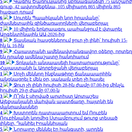
5
Գագիկ Ծառուկյանից կբռնագանձվի 75 անշարժ
գույք, 42 ավտոմեքենա, 105 միլիարդ 865 միլիոն 865
հազար դրամ
6
Սուրեն Պապիկյանի նոր հրամանը՝
ժամկետային զինծառայողների վերաբերյալ
7
10 միլիոն երկրպագու պահանջում է վտարել
Արգենտինային ԱԱ-2026-ից
8
Տասնյակ հասցեներում ջուր չի լինի՝ հուլիսի 15-
ին և 16-ին
9
Հայաստանի ամենավտանգավոր օձերը. որտեղ
են դրանք ամենաշատը հանդիպում
10
Տոկաևի անսպասելի հայտարարությունը՝
Հայաստանի և Ադրբեջանի վերաբերյալ
1
Սոչի մեկնող ինքնաթիռը ճանապարհին
անցկացրել է մեկ օր, սակայն տեղ չի հասել
2
Ջուր չի լինի հուլիսի 28-ին ժամը 07.00-ից մինչև
հուլիսի 29-ը ժամը 07.00-ն
3
Ո՞րն է սիրված արտիստ Արտաշես
Ալեքսանյանի մահվան պատճառը. հայտնի են
մանրամասներ
4
Խստորեն դատապարտում եմ Ռուբեն
Ռուբինյանի կողմից Ստամբուլում թուրք տեսած
լինելը. Դանիել Իոաննիսյան
5
Նորայրը մեկնել էր հանգստի, արդեն