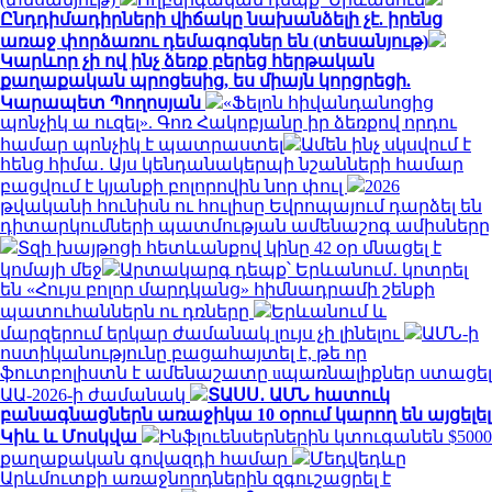
Ընդդիմադիրների վիճակը նախանձելի չէ. իրենց
առաջ փորձառու դեմագոգներ են (տեսանյութ)
Կարևոր չի ով ինչ ձեռք բերեց հերթական
քաղաքական պրոցեսից, ես միայն կորցրեցի.
Կարապետ Պողոսյան
«Ֆելոն հիվանդանոցից
պոնչիկ ա ուզել». Գոռ Հակոբյանը իր ձեռքով որդու
համար պոնչիկ է պատրաստել
Ամեն ինչ սկսվում է
հենց հիմա․ Այս կենդանակերպի նշանների համար
բացվում է կյանքի բոլորովին նոր փուլ
2026
թվականի հունիսն ու հուլիսը Եվրոպայում դարձել են
դիտարկումների պատմության ամենաշոգ ամիսները
Տզի խայթոցի հետևանքով կինը 42 օր մնացել է
կոմայի մեջ
Արտակարգ դեպք՝ Երևանում․ կոտրել
են «Հույս բոլոր մարդկանց» հիմնադրամի շենքի
պատուհաններն ու դռները
Երևանում և
մարզերում երկար ժամանակ լույս չի լինելու
ԱՄՆ-ի
ոստիկանությունը բացահայտել է, թե որ
ֆուտբոլիստն է ամենաշատը uպառնալիքներ ստացել
ԱԱ-2026-ի ժամանակ
ՏԱՍՍ․ ԱՄՆ հատուկ
բանագնացներն առաջիկա 10 օրում կարող են այցելել
Կիև և Մոսկվա
Ինֆլուենսերներին կտուգանեն $5000
քաղաքական գովազդի համար
Մեդվեդևը
Արևմուտքի առաջնորդներին զգուշացրել է