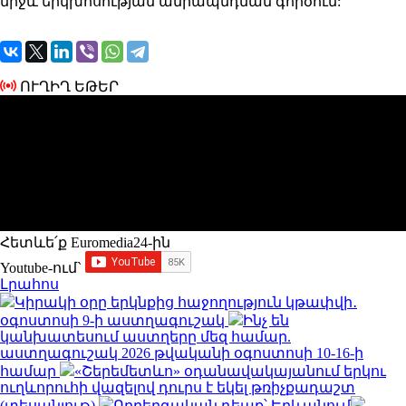
միջև երկխոսության ամրապնդման գործում:
ՈՒՂԻՂ ԵԹԵՐ
Հետևե՛ք Euromedia24-ին
Youtube-ում`
Լրահոս
Կիրակի օրը երկնքից հաջողություն կթափվի․
օգոստոսի 9-ի աստղագուշակ
Ինչ են
կանխատեսում աստղերը մեզ համար.
աստղագուշակ 2026 թվականի օգոստոսի 10-16-ի
համար
«Շերեմետևո» օդանավակայանում երկու
ուղևորուհի վազելով դուրս է եկել թռիչքադաշտ
(տեսանյութ)
Ողբերգական դեպք՝ Երևանում