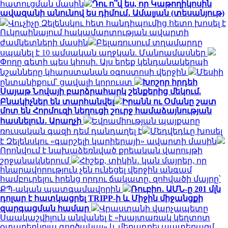
հատուցման մասին
Դու ո՞վ ես, որ Կաթողիկոսին
ավազանի անունով ես դիմում․ Ամալյան (տեսանյութ)
Վուչիչը Զելենսկու հետ հանդիպումից հետո խոսել է
Ուկրաինայում հակամարտության ավարտի
ժամկետների մասին
Բելառուսում տղամարդը
սպանել է 10 ամսական աղջկան. Մանրամասներ
Փողը գետի պես կհոսի. Այս երեք կենդանակերպի
նշանները կհարստանան օգոստոսի վերջին
Մեսիի
ընտանիքում՝ ցավալի կորուստ
Խոշոր հրդեհ
Սայաթ Նովայի բարձրահարկ շենքերից մեկում.
Բնակիչներ են տարհանվել
Իրանն ու Օմանը շատ
մոտ են Հորմուզի նեղուցի շուրջ համաձայնության
հասնելուն․ Արաղչի
Եվրամիության պայքարը
ռուսական գազի դեմ դանդաղել է
Մեդվեդևը խոսել
է Զելենսկու «գարշելի կարիերայի» ավարտի մասին
Որոնվում է նախաձեռնված քրեական վարույթի
շրջանակներում
Հիշեք, տիկին․ կան մայրեր, որ
հնարավորություն չեն ունեցել վերջին անգամ
համբուրելու իրենց որդու ճակատը. զոհվածի մայրը՝
ՔՊ-ական պատգամավորին
Ռուբիո․ ԱՄՆ-ը 201 մլն
դոլար է հատկացրել TRIPP-ի և Միջին միջանցքի
զարգացման համար
Վրաստանի վարչապետը
Սաակաշվիլուն անվանել է «խայտառակ կեղտոտ
օտարերկրյա գործակալ» և մեղադրել պատերազմ