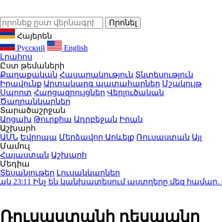
Հայերեն
Русский
English
Լրահոս
Ըստ թեմաների
Քաղաքական
Հասարակություն
Տնտեսություն
Իրավունք
Արտակարգ պատահարներ
Մշակույթ
Սպորտ
Հարցազրույցներ
Վերլուծական
Ծաղրանկարներ
Տարածաշրջան
Արցախ
Թուրքիա
Ադրբեջան
Իրան
Աշխարհ
ԱՄՆ
Եվրոպա
Մերձավոր Արևելք
Ռուսաստան
Այլ
Մամուլ
Հայաստան
Աշխարհ
Մեդիա
Տեսանյութեր
Լուսանկարներ
23:11
Ինչ են կանխատեսում աստղերը մեզ համար. աստ
Ռուսաստանի դեսպանը