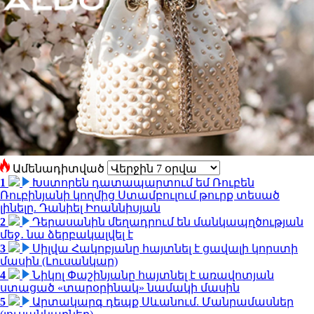
Ամենադիտված
1
Խստորեն դատապարտում եմ Ռուբեն
Ռուբինյանի կողմից Ստամբուլում թուրք տեսած
լինելը. Դանիել Իոաննիսյան
2
Դերասանին մեղադրում են մանկապղծության
մեջ․ նա ձերբակալվել է
3
Սիլվա Հակոբյանը հայտնել է ցավալի կորստի
մասին (Լուսանկար)
4
Նիկոլ Փաշինյանը հայտնել է առավոտյան
ստացած «տարօրինակ» նամակի մասին
5
Արտակարգ դեպք Սևանում. Մանրամասներ