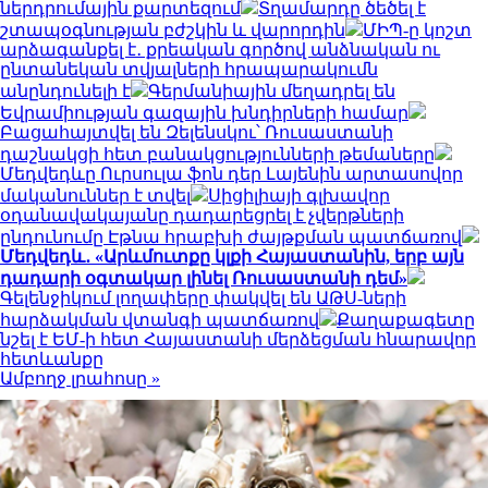
ներդրումային քարտեզում
Տղամարդը ծեծել է
շտապօգնության բժշկին և վարորդին
ՄԻՊ-ը կոշտ
արձագանքել է․ քրեական գործով անձնական ու
ընտանեկան տվյալների հրապարակումն
անընդունելի է
Գերմանիային մեղադրել են
Եվրամիության գազային խնդիրների համար
Բացահայտվել են Զելենսկու՝ Ռուսաստանի
դաշնակցի հետ բանակցությունների թեմաները
Մեդվեդևը Ուրսուլա ֆոն դեր Լայենին արտասովոր
մականուններ է տվել
Սիցիլիայի գլխավոր
օդանավակայանը դադարեցրել է չվերթների
ընդունումը Էթնա հրաբխի ժայթքման պատճառով
Մեդվեդև․ «Արևմուտքը կլքի Հայաստանին, երբ այն
դադարի օգտակար լինել Ռուսաստանի դեմ»
Գելենջիկում լողափերը փակվել են ԱԹՍ-ների
հարձակման վտանգի պատճառով
Քաղաքագետը
նշել է ԵՄ-ի հետ Հայաստանի մերձեցման հնարավոր
հետևանքը
Ամբողջ լրահոսը »