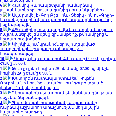
(լուսանկարներ)
6
Հասմիկ Կարապետյանի համարձակ
լուսանկարները՝ լողավազանից (լուսանկարներ)
7
Ավարտվել է «Գող Բջե»-ին, «Տեցիկ»-ին ու «Գոջո»-
ին առնչվող քրեական վարույթի նախաքննությունը.
ինչ է պարզվել
8
425 անձինք տեղափոխվել են ոստիկանություն․
հայտնաբերվել են զենք-զինամթերք, թմրամիջոց և
հետախուզվողներ
9
Կիլիկիայում կրակոցներով ուղեկցված
«ռազբորկայի» բացառիկ տեսանյութ է
հրապարակվել
10
Գազ չի լինի օգոստոսի 4-ին ժամը 09:00-ից մինչև
ժամը 18:00-ն
1
Ջուր չի լինի հուլիսի 28-ին ժամը 07.00-ից մինչև
հուլիսի 29-ը ժամը 07.00-ն
2
Խստորեն դատապարտում եմ Ռուբեն
Ռուբինյանի կողմից Ստամբուլում թուրք տեսած
լինելը. Դանիել Իոաննիսյան
3
Դերասանին մեղադրում են մանկապղծության
մեջ․ նա ձերբակալվել է
4
Պատմական հաղթանակ․ Հայաստանը
դարձավ աշխարհի առաջնության մեդալային
հաշվարկի հաղթող