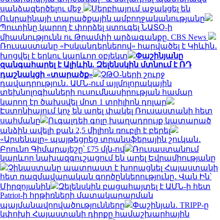
սանձազերծելու մեջ
Սերբիայում աջակցել են
Ուկրաինայի տարածքային ամբողջականությանը
Պուտինը կարող է փորձել ստուգել ՆԱՏՕ-ի
միասնությունն ու Թրամփի արձագանքը. CBS News
Ռուսաստանը «Իսկանդերներով» հարվածել է Կիևին․
խոցվել է երկու կարևոր օբյեկտ
Փաշինյանը
զանգահարել է Ալիևին. Զելենսկին մտնում է ՌԴ
դաշնակցի «տարածք»
ՉԹՕ-ների շուրջ
դավադրություն․ ԱՄՆ-ում այլմոլորակային
տեխնոլոգիաների ուսումնասիրության համար
կարող էր ծախսվել մոտ 1 տրիլիոն դոլար
Էստոնիայում կոչ են արել փակել Ռուսաստանի հետ
սահմանը
Ուգալդեի գոլը խաղադրույք կատարած
անձին ավելի քան 2,5 միլիոն ռուբլի է բերել
«Արսենալը» պայթեցրեց տրանսֆերային շուկան․
Բրունո Գիմարայեշը՝ £75 մլն-ով
Ռուսաստանում
կարևոր նախազգուշացում են արել Եվրամիությանը
Չինաստանը պատրաստ է խորացնել Հայաստանի
հետ ռազմավարական գործընկերությունը․ Վան Ին՝
Միրզոյանին
Զելենսկին բացահայտել է ԱՄՆ-ի հետ
Patriot-ի հրթիռների մատակարարման
պայմանավորվածությունները
Փաշինյան․ TRIPP-ը
կփոխի Հայաստանի դիրքը համաշխարհային