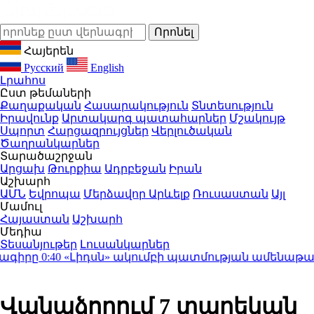
Հայերեն
Русский
English
Լրահոս
Ըստ թեմաների
Քաղաքական
Հասարակություն
Տնտեսություն
Իրավունք
Արտակարգ պատահարներ
Մշակույթ
Սպորտ
Հարցազրույցներ
Վերլուծական
Ծաղրանկարներ
Տարածաշրջան
Արցախ
Թուրքիա
Ադրբեջան
Իրան
Աշխարհ
ԱՄՆ
Եվրոպա
Մերձավոր Արևելք
Ռուսաստան
Այլ
Մամուլ
Հայաստան
Աշխարհ
Մեդիա
Տեսանյութեր
Լուսանկարներ
իրը
0:40
«Լիդսն» ակումբի պատմության ամենաթանկա
Վանաձորում 7 տարեկան