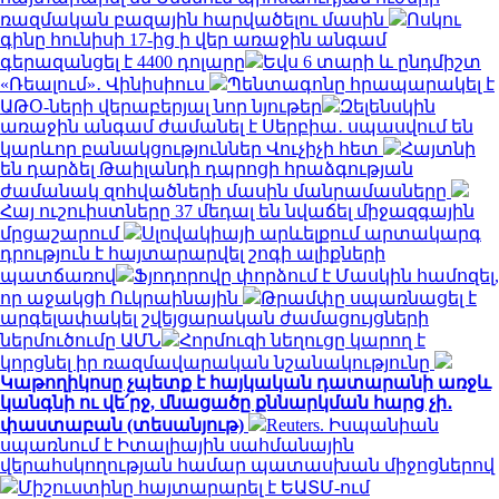
ռազմական բազային հարվածելու մասին
Ոսկու
գինը հունիսի 17-ից ի վեր առաջին անգամ
գերազանցել է 4400 դոլարը
Եվս 6 տարի և ընդմիշտ
«Ռեալում»․ Վինիսիուս
Պենտագոնը հրապարակել է
ԱԹՕ-ների վերաբերյալ նոր նյութեր
Զելենսկին
առաջին անգամ ժամանել է Սերբիա․ սպասվում են
կարևոր բանակցություններ Վուչիչի հետ
Հայտնի
են դարձել Թաիլանդի դպրոցի հրաձգության
ժամանակ զոհվածների մասին մանրամասները
Հայ ուշուիստները 37 մեդալ են նվաճել միջազգային
մրցաշարում
Սլովակիայի արևելքում արտակարգ
դրություն է հայտարարվել շոգի ալիքների
պատճառով
Ֆյոդորովը փորձում է Մասկին համոզել,
որ աջակցի Ուկրաինային
Թրամփը սպառնացել է
արգելափակել շվեյցարական ժամացույցների
ներմուծումը ԱՄՆ
Հորմուզի նեղուցը կարող է
կորցնել իր ռազմավարական նշանակությունը
Կաթողիկոսը չպետք է հայկական դատարանի առջև
կանգնի ու վե՛րջ, մնացածը քննարկման հարց չի․
փաստաբան (տեսանյութ)
Reuters. Իսպանիան
սպառնում է Իտալիային սահմանային
վերահսկողության համար պատասխան միջոցներով
Միշուստինը հայտարարել է ԵԱՏՄ-ում