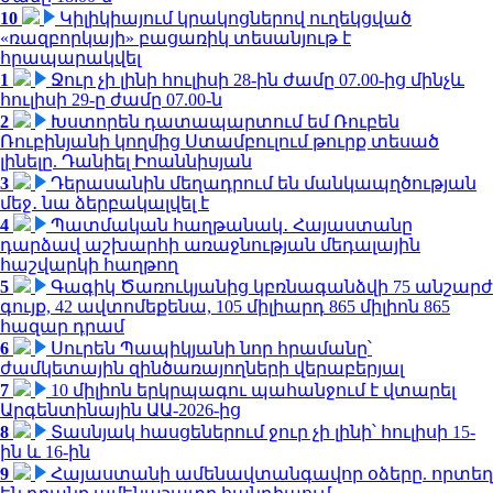
10
Կիլիկիայում կրակոցներով ուղեկցված
«ռազբորկայի» բացառիկ տեսանյութ է
հրապարակվել
1
Ջուր չի լինի հուլիսի 28-ին ժամը 07.00-ից մինչև
հուլիսի 29-ը ժամը 07.00-ն
2
Խստորեն դատապարտում եմ Ռուբեն
Ռուբինյանի կողմից Ստամբուլում թուրք տեսած
լինելը. Դանիել Իոաննիսյան
3
Դերասանին մեղադրում են մանկապղծության
մեջ․ նա ձերբակալվել է
4
Պատմական հաղթանակ․ Հայաստանը
դարձավ աշխարհի առաջնության մեդալային
հաշվարկի հաղթող
5
Գագիկ Ծառուկյանից կբռնագանձվի 75 անշարժ
գույք, 42 ավտոմեքենա, 105 միլիարդ 865 միլիոն 865
հազար դրամ
6
Սուրեն Պապիկյանի նոր հրամանը՝
ժամկետային զինծառայողների վերաբերյալ
7
10 միլիոն երկրպագու պահանջում է վտարել
Արգենտինային ԱԱ-2026-ից
8
Տասնյակ հասցեներում ջուր չի լինի՝ հուլիսի 15-
ին և 16-ին
9
Հայաստանի ամենավտանգավոր օձերը. որտեղ