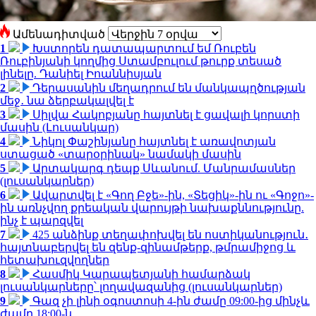
Ամենադիտված
1
Խստորեն դատապարտում եմ Ռուբեն
Ռուբինյանի կողմից Ստամբուլում թուրք տեսած
լինելը. Դանիել Իոաննիսյան
2
Դերասանին մեղադրում են մանկապղծության
մեջ․ նա ձերբակալվել է
3
Սիլվա Հակոբյանը հայտնել է ցավալի կորստի
մասին (Լուսանկար)
4
Նիկոլ Փաշինյանը հայտնել է առավոտյան
ստացած «տարօրինակ» նամակի մասին
5
Արտակարգ դեպք Սևանում. Մանրամասներ
(լուսանկարներ)
6
Ավարտվել է «Գող Բջե»-ին, «Տեցիկ»-ին ու «Գոջո»-
ին առնչվող քրեական վարույթի նախաքննությունը.
ինչ է պարզվել
7
425 անձինք տեղափոխվել են ոստիկանություն․
հայտնաբերվել են զենք-զինամթերք, թմրամիջոց և
հետախուզվողներ
8
Հասմիկ Կարապետյանի համարձակ
լուսանկարները՝ լողավազանից (լուսանկարներ)
9
Գազ չի լինի օգոստոսի 4-ին ժամը 09:00-ից մինչև
ժամը 18:00-ն