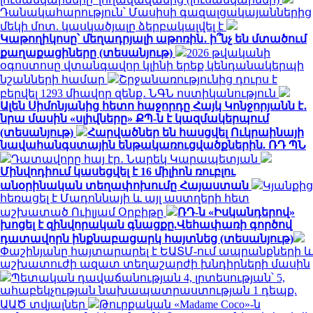
Դանակահարություն՝ Մասիսի գազալցակայաններից
մեկի մոտ. կասկածյալը ձերբակալվել է
Կաթողիկոսը՝ մեղադրյալի աթոռին․ ի՞նչ են մտածում
քաղաքացիները (տեսանյութ)
2026 թվականի
օգոստոսը վտանգավոր կլինի երեք կենդանակերպի
նշանների համար
Շրջանառությունից դուրս է
բերվել 1293 միավոր զենք․ ՆԳՆ ոստիկանություն
Ալեն Սիմոնյանից հետո հաջորդը Հայկ Կոնջորյանն է․
նրա մասին «սլիվները» ՔՊ-ն է կազմակերպում
(տեսանյութ)
Հարվածներ են հասցվել Ուկրաինայի
նավահանգստային ենթակառուցվածքներին. ՌԴ ՊՆ
Դատավորը հայ էր․ Նարեկ Կարապետյան
Մինվոդիում կասեցվել է 16 միլիոն ռուբլու
անօրինական տեղափոխումը Հայաստան
Կյանքից
հեռացել է Մադոննայի և այլ աստղերի հետ
աշխատած Ուիլյամ Օրբիթը
ՌԴ-ն «Իսկանդերով»
խոցել է զինվորական գնացքը.Վեհափառի գործով
դատավորն ինքնաբացարկ հայտնեց (տեսանյութ)
Փաշինյանը հայտարարել է ԵԱՏՄ-ում ապրանքների և
աշխատուժի ազատ տեղաշարժի խնդիրների մասին
Պետական դավաճանության 4, լրտեսության՝ 5,
ահաբեկչության նախապատրաստության 1 դեպք.
ԱԱԾ տվյալներ
Թուրքական «Madame Coco»-ն