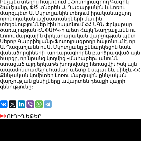
Ինչպես տեղից հայտնում է ֆոտոլրագրող Գագիկ
Շամշյանը, ՓԾ տնօրեն Ա. Ղազարյանին և Լոռու
մարզպետ Ա. Մկրտչյանին տեղում իրականացվող
որոնողական աշխատանքների մասին
տեղեկություններ էին հայտնում ՀՀ ՆԳՆ Փրկարար
ծառայության ՀՆՓԱԻԿ-ի պետ Հայկ Նաղդալյանն ու
Լոռու մարզային փրկարարական վարչության պետ
Սերոբ Գաբրիելյանը։Ֆոտոլրագրողը հայտնում է, որ
Ա. Ղազարյանն ու Ա. Մկրտչյանը քննարկեցին նաև
վանաձորցիների՝ արդարացիորեն բարձրացված այն
հարցը, որ նրանց կողմից «մահաբեր» անունն
ստացած այդ երկաթե խողովակը հեռացվի։ Իսկ այն
ապամոնտաժելու համար պետք է սպասեն, մինչև ՀՀ
Քննչական կոմիտեի Լոռու մարզային քննչական
վարչության քննիչները ավարտեն դեպքի վայրի
զննությունը։
ՈՒՂԻՂ ԵԹԵՐ