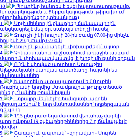
են դրանք ամենաշատը հանդիպում
10
Պուտինը հանդես է եկել հայտարարությամբ.
Խուզարկություն և ձերբակալություն․ թիրախում՝
ընդդիմադիրները (տեսանյութ)
1
Սոչի մեկնող ինքնաթիռը ճանապարհին
անցկացրել է մեկ օր, սակայն տեղ չի հասել
2
Ջուր չի լինի հուլիսի 28-ին ժամը 07.00-ից մինչև
հուլիսի 29-ը ժամը 07.00-ն
3
Ռուբլին թանկացել է․ փոխարժեքն՝ այսօր
4
Չինաստանում աշխարհում առաջին անգամ
մարդուն փոխպատվաստվել է խոզի մի քանի օրգան
5
Ո՞րն է սիրված արտիստ Արտաշես
Ալեքսանյանի մահվան պատճառը. հայտնի են
մանրամասներ
6
Խստորեն դատապարտում եմ Ռուբեն
Ռուբինյանի կողմից Ստամբուլում թուրք տեսած
լինելը. Դանիել Իոաննիսյան
7
Նորայրը մեկնել էր հանգստի, արդեն
վերադառնում է. նոր մանրամասներ՝ ողբերգական
դեպքից
8
1/15 ընտրատեղամասում վերահաշվարկի
արդյունքում 19 քվեաթերթիկներից 7-ը ճանաչվել է
վավեր
9
Շառաչուն ապտակ՝ «զորավար» Սուրեն