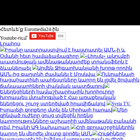
Հետևե՛ք Euromedia24-ին
Youtube-ում`
Լրահոս
Իրանը պատրաստվում է հաստատել ԱՄՆ-ի և
Օմանի հետ համաձայնագիրը
«Լիդսն» ակումբի
պատմության ամենաթանկարժեք տրանսֆերն է
ձևակերպել
Արմեն Ջիգարխանյանի խորթ որդին
ԱՄՆ-ից գաղտնի ժամանել է Մոսկվա
Ուկրաինայի
հացահատիկի պահեստները կարող են լցվել ծովային
ճանապարհների փակման պատճառով
Եկեղեցիների համաշխարհային խորհուրդը
խորապես մտահոգված է Հայ առաքելական
եկեղեցու շուրջ ստեղծված իրավիճակով
Syria TV.
Իսրայելի զորքերը մտել են Սիրիայի հարավ
Մեր
զինված ուժերը ցույց տվեցին իրենց
կարողությունները աշխարհի ամենաթանկ բանակի
դեմ. Իրանի ԱԳ նախարար
Հղի զբոսաշրջիկներին
կարող են մերժել մուտք գործել ԱՄՆ
Հութիները
հայտարարել են Եմենում պրոսաուդյան ուժերի