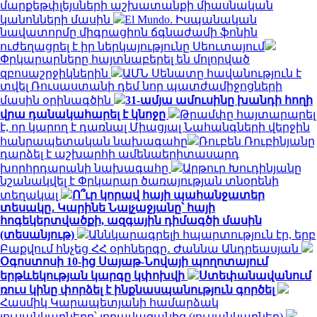
մարքեթփլեյսների աշխատանքի միասնական
կանոնների մասին
El Mundo. Իսպանական
նավատորմը միգրացիոն ճգնաժամի ֆոնին
ուժեղացրել է իր ներկայությունը Սեուտայում
Փրկարարները հայտնաբերել են մոլորված
զբոսաշրջիկներին
ԱՄՆ Սենատը հավանություն է
տվել Ռուսաստանի դեմ նոր պատժամիջոցների
մասին օրինագծին
31-ամյա ամուսինը խանդի հողի
վրա դանակահարել է կնոջը
Թրամփը հայտարարել
է, որ կարող է դառնալ Միացյալ Նահանգների վերջին
հանրապետական ​​նախագահը
Ռուբեն Ռուբինյանը
դարձել է աշխարհի ամենաերիտասարդ
խորհրդարանի նախագահը
Արթուր Խուդինյանը
նշանակվել է Փրկարար ծառայության տնօրենի
տեղակալ
Ո՞ւր կորավ հայի պահանջատեր
տեսակը․ Կարինե Նալչաջյանը՝ հայի
հոգեկերտվածքի, ազգային դիմագծի մասին
(տեսանյութ)
Աննկարագրելի հպարտություն էր, երբ
Բաքվում հնչեց ՀՀ օրհներգը․ Ժաննա Անդրեասյան
Օգոստոսի 10-ից Սայաթ-Նովայի պողոտայում
երթևեկության կարգը կփոխվի
Ստեփանավանում
ռուս կինը փորձել է ինքնասպանություն գործել
Հասմիկ Կարապետյանի համարձակ
լուսանկարները՝ լողավազանից (լուսանկարներ)