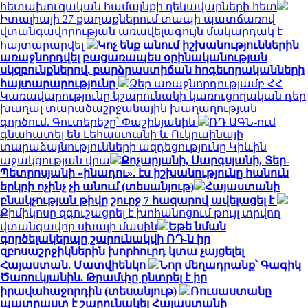
հետախուզական համայնքի ղեկավարների հետ
Իտալիայի 27 քաղաքներում տապի պատճառով
վտանգավորության առավելագույն մակարդակ է
հայտարարվել
Կոչ ենք անում իշխանություններին
առաջնորդվել բացառապես օրինականության
սկզբունքներով. բարձրաստիճան հոգեւորականների
հայտարարությունը
Ձեր առաջնորդությամբ ՀՀ
Կառավարությունը կշարունակի կառուցողական դեր
խաղալ տարածաշրջանային խաղաղության
գործում. Գուտերեշը՝ Փաշինյանին
ՌԴ ԱԳՆ-ում
գնահատել են Լեհաստանի և Ուկրաինայի
տարաձայնությունների ազդեցությունը Կիևին
աջակցության վրա
Քոչարյանի, Սարգսյանի, Տեր-
Պետրոսյանի «ինադու». էս իշխանությունը հանուն
երկրի ոչինչ չի անում (տեսանյութ)
Հայաստանի
բնակչության թիվը շուրջ 7 հազարով ավելացել է
Քիմիկոսը զգուշացրել է խոհանոցում թույլ տրվող
վտանգավոր սխալի մասին
Եթե նման
գործելակերպը շարունակվի ՌԴ-ն իր
զբոսաշրջիկներին խորհուրդ կտա չայցելել
Հայաստան. Մատվիենկո
Նոր մեղադրանք՝ Գագիկ
Ծառուկյանին. Թրամփը ընտրել է իր
իրավահաջորդին (տեսանյութ)
Ռուսաստանը
պատրաստ է շարունակել Հայաստանի