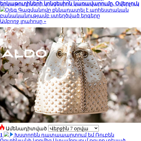
երկաթուղիների կոնցեսիոն կառավարումը. Օվերչուկ
Օլեգ Գազմանովը քննադատել է արհեստական
բանականությամբ ստեղծված երգերը
Ամբողջ լրահոսը »
Ամենադիտված
1
Խստորեն դատապարտում եմ Ռուբեն
Ռուբինյանի կողմից Ստամբուլում թուրք տեսած