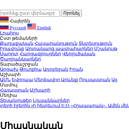
Հայերեն
Русский
English
Լրահոս
Ըստ թեմաների
Քաղաքական
Հասարակություն
Տնտեսություն
Իրավունք
Արտակարգ պատահարներ
Մշակույթ
Սպորտ
Հարցազրույցներ
Վերլուծական
Ծաղրանկարներ
Տարածաշրջան
Արցախ
Թուրքիա
Ադրբեջան
Իրան
Աշխարհ
ԱՄՆ
Եվրոպա
Մերձավոր Արևելք
Ռուսաստան
Այլ
Մամուլ
Հայաստան
Աշխարհ
Մեդիա
Տեսանյութեր
Լուսանկարներ
րի էջերին չի հետեւում
8:33
«Հրապարակ»․ Ամեն մեկն ի
Միասնական