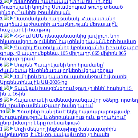
2
Խստորեն դատապարտում եմ Ռուբեն
Ռուբինյանի կողմից Ստամբուլում թուրք տեսած
լինելը. Դանիել Իոաննիսյան
3
Պատմական հաղթանակ․ Հայաստանը
դարձավ աշխարհի առաջնության մեդալային
հաշվարկի հաղթող
4
ՀՀ-ում ԱՄՆ դեսպանատնից լավ լուր․ նոր
հնարավորություններ՝ հայ զինվորականների համար
5
Գագիկ Ծառուկյանից կբռնագանձվի 75 անշարժ
գույք, 42 ավտոմեքենա, 105 միլիարդ 865 միլիոն 865
հազար դրամ
6
Սուրեն Պապիկյանի նոր հրամանը՝
ժամկետային զինծառայողների վերաբերյալ
7
10 միլիոն երկրպագու պահանջում է վտարել
Արգենտինային ԱԱ-2026-ից
8
Տասնյակ հասցեներում ջուր չի լինի՝ հուլիսի 15-
ին և 16-ին
9
Հայաստանի ամենավտանգավոր օձերը. որտեղ
են դրանք ամենաշատը հանդիպում
10
Պուտինը հանդես է եկել հայտարարությամբ.
Խուզարկություն և ձերբակալություն․ թիրախում՝
ընդդիմադիրները (տեսանյութ)
1
Սոչի մեկնող ինքնաթիռը ճանապարհին
անցկացրել է մեկ օր, սակայն տեղ չի հասել