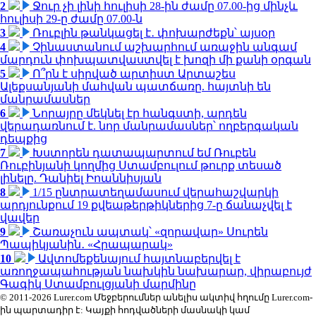
2
Ջուր չի լինի հուլիսի 28-ին ժամը 07.00-ից մինչև
հուլիսի 29-ը ժամը 07.00-ն
3
Ռուբլին թանկացել է․ փոխարժեքն՝ այսօր
4
Չինաստանում աշխարհում առաջին անգամ
մարդուն փոխպատվաստվել է խոզի մի քանի օրգան
5
Ո՞րն է սիրված արտիստ Արտաշես
Ալեքսանյանի մահվան պատճառը. հայտնի են
մանրամասներ
6
Նորայրը մեկնել էր հանգստի, արդեն
վերադառնում է. նոր մանրամասներ՝ ողբերգական
դեպքից
7
Խստորեն դատապարտում եմ Ռուբեն
Ռուբինյանի կողմից Ստամբուլում թուրք տեսած
լինելը. Դանիել Իոաննիսյան
8
1/15 ընտրատեղամասում վերահաշվարկի
արդյունքում 19 քվեաթերթիկներից 7-ը ճանաչվել է
վավեր
9
Շառաչուն ապտակ՝ «զորավար» Սուրեն
Պապիկյանին․ «Հրապարակ»
10
Ավտոմեքենայում հայտնաբերվել է
առողջապահության նախկին նախարար, վիրաբույժ
Գագիկ Ստամբուլցյանի մարմինը
© 2011-2026 Lurer.com Մեջբերումներ անելիս ակտիվ հղումը Lurer.com-
ին պարտադիր է: Կայքի հոդվածների մասնակի կամ