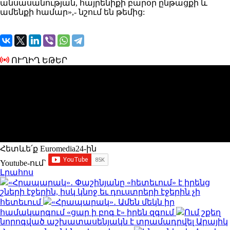
անսասանության, հայրենիքի բարօր ընթացքի և
ամենքի համար»,- նշում են թեմից:
ՈՒՂԻՂ ԵԹԵՐ
Հետևե՛ք Euromedia24-ին
Youtube-ում`
Լրահոս
«Հրապարակ»․ Փաշինյանը «հետեւում» է իրենց
շների էջերին, իսկ կնոջ եւ դուստրերի էջերին չի
հետեւում
«Հրապարակ»․ Ամեն մեկն իր
համակարգում «ցար ի բոգ է» իրեն զգում
Ում շքեղ
նորոգված աշխատասենյակն է տրամադրվել Արայիկ