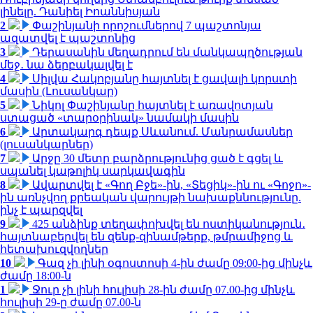
լինելը. Դանիել Իոաննիսյան
2
Փաշինյանի որոշումներով 7 պաշտոնյա
ազատվել է պաշտոնից
3
Դերասանին մեղադրում են մանկապղծության
մեջ․ նա ձերբակալվել է
4
Սիլվա Հակոբյանը հայտնել է ցավալի կորստի
մասին (Լուսանկար)
5
Նիկոլ Փաշինյանը հայտնել է առավոտյան
ստացած «տարօրինակ» նամակի մասին
6
Արտակարգ դեպք Սևանում. Մանրամասներ
(լուսանկարներ)
7
Արջը 30 մետր բարձրությունից ցած է գցել և
սպանել կաթոլիկ սարկավագին
8
Ավարտվել է «Գող Բջե»-ին, «Տեցիկ»-ին ու «Գոջո»-
ին առնչվող քրեական վարույթի նախաքննությունը.
ինչ է պարզվել
9
425 անձինք տեղափոխվել են ոստիկանություն․
հայտնաբերվել են զենք-զինամթերք, թմրամիջոց և
հետախուզվողներ
10
Գազ չի լինի օգոստոսի 4-ին ժամը 09:00-ից մինչև
ժամը 18:00-ն
1
Ջուր չի լինի հուլիսի 28-ին ժամը 07.00-ից մինչև
հուլիսի 29-ը ժամը 07.00-ն