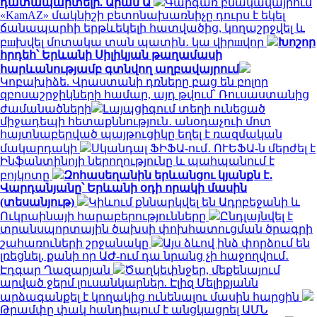
դատապարտելի. Արամ Ա
Գարգառ բնակավայրում
«KamAZ» մակնիշի բետոնախառնիչը դուրս է եկել
ճանապարհի երթևեկելի հատվածից, կողաշրջվել և
բшխվել մոտակա տան պատին․ կա վիրшվոր
Խոշոր
հրդեհ՝ Երևանի Սիլիկյան թաղամասի
հարևանությամբ գտնվող աղբավայրում
Կոբախիձե. Վրաստանի դռները բաց են բոլոր
զբոսաշրջիկների համար, այդ թվում՝ Ռուսաստանից
ժամանածների
Լայպցիգում տեղի ունեցած
միջադեպի հետաքննություն․ անօդաչուի մոտ
հայտնաբերված պայթուցիկը եղել է ռազմական
մակարդակի
Սկանդալ ՖԻՖԱ-ում․ ՈՒԵՖԱ-ն մերժել է
Ինֆանտինոյի ներողությունը և պահպանում է
բոյկոտը
Զոհասեղանին երևանցու կյանքն է․
Վարդանյանը՝ Երևանի օդի որակի մասին
(տեսանյութ)
Կիևում քննարկվել են Ադրբեջանի և
Ուկրաինայի հարաբերությունները
Ընդլայնվել է
տրանսպորտային ծախսի փոխհատուցման ծրագրի
շահառուների շրջանակը
Այս ձևով ինձ փորձում են
լռեցնել, քանի որ ԱԺ-ում դա նրանց չի հաջողվում․
Էդգար Ղազարյան
Ծաղկեփնջեր, մեքենայում
արված ջերմ լուսանկարներ. Էլիզ Մելիքյանն
արձագանքել է կողակից ունենալու մասին հարցին
Թրամփը փակ հանդիպում է անցկացրել ԱՄՆ