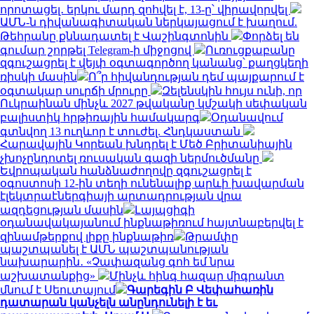
որոտացել․ երկու մարդ զոհվել է, 13-ը՝ վիրավորվել
ԱՄՆ-ն դիվանագիտական ներկայացում է խաղում.
Թեհրանը քննադատել է Վաշինգտոնին
Փորձել են
գումար շորթել Telegram-ի միջոցով
Ուռուցքաբանը
զգուշացրել է վեյփ օգտագործող կանանց՝ քաղցկեղի
ռիսկի մասին
Ո՞ր հիվանդության դեմ պայքարում է
օգտակար սուրճի մրուրը
Զելենսկին հույս ունի, որ
Ուկրաինան մինչև 2027 թվականը կմշակի սեփական
բալիստիկ հրթիռային համակարգ
Օդանավում
գտնվող 13 ուղևոր է տուժել. Հնդկաստան
Հարավային Կորեան խնդրել է Մեծ Բրիտանիային
չխոչընդոտել ռուսական գազի ներմուծմանը
Եվրոպական հանձնաժողովը զգուշացրել է
օգոստոսի 12-ին տեղի ունենալիք արևի խավարման
էլեկտրաէներգիայի արտադրության վրա
ազդեցության մասին
Լայպցիգի
օդանավակայանում ինքնաթիռում հայտնաբերվել է
զինամթերքով լիքը ինքնաթիռ
Թրամփը
պաշտպանել է ԱՄՆ պաշտպանության
նախարարին․ «Չափազանց գոհ եմ նրա
աշխատանքից»
Մինչև հինգ հազար միգրանտ
մնում է Սեուտայում
Գարեգին Բ Վեփահառին
դատարան կանչելն անընդունելի է եւ