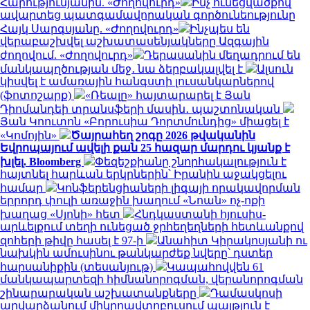
Հարությունյանին. «Ժողովուրդ»
Ինչ ունեցվածքով
ավարտեց պատգամավորական գործունեությունը
Հայկ Սարգսյանը. «Ժողովուրդ»
Ինչպես են
վերաբաշխվել աշխատասենյակները Ազգային
ժողովում. «Ժողովուրդ»
Դերասանին մեղադրում են
մանկապղծության մեջ․ նա ձերբակալվել է
Ալսուն
կիսվել է ամառային հանգստի լուսանկարներով
(ֆոտոշարք)
«Ռեալը» հայտարարել է Յան
Դիոմանդեի տրանսֆերի մասին․ պաշտոնական
Յան Կոուտոն «Բորուսիա Դորտմունդից» միացել է
«Կոմոյին»
Ծայրահեղ շոգը 2026 թվականին
Եվրոպայում ավելի քան 25 հազար մարդու կյանք է
խլել. Bloomberg
Փեզեշքիանը շնորհակալություն է
հայտնել հարևան երկրներին՝ Իրանին աջակցելու
համար
Կոնֆերենցիաների լիգայի որակավորման
երրորդ փուլի առաջին խաղում «Նոան» ոչ-ոքի
խաղաց «Սյոնի» հետ
Հնդկաստանի հյուսիս-
արևելքում տեղի ունեցած ջրհեղեղների հետևանքով
զոհերի թիվը հասել է 97-ի
Անահիտ Կիրակոսյանի ու
նախկին ամուսինու թանկարժեք նվերը՝ դստեր
հարսանիքին (տեսանյութ)
Կապահովվեն 61
մանկապարտեզի հիմնանորոգման, վերանորոգման
շինարարական աշխատանքները
Դամասկոսի
արվարձանում միկրոավտոբուսում պայթյուն է