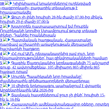
10
Կիլիկիայում կրակոցներով ուղեկցված
«ռազբորկայի» բացառիկ տեսանյութ է
հրապարակվել
1
Ջուր չի լինի հուլիսի 28-ին ժամը 07.00-ից մինչև
հուլիսի 29-ը ժամը 07.00-ն
2
Խստորեն դատապարտում եմ Ռուբեն
Ռուբինյանի կողմից Ստամբուլում թուրք տեսած
լինելը. Դանիել Իոաննիսյան
3
Պատմական հաղթանակ․ Հայաստանը
դարձավ աշխարհի առաջնության մեդալային
հաշվարկի հաղթող
4
ՀՀ-ում ԱՄՆ դեսպանատնից լավ լուր․ նոր
հնարավորություններ՝ հայ զինվորականների համար
5
Գագիկ Ծառուկյանից կբռնագանձվի 75 անշարժ
գույք, 42 ավտոմեքենա, 105 միլիարդ 865 միլիոն 865
հազար դրամ
6
Սուրեն Պապիկյանի նոր հրամանը՝
ժամկետային զինծառայողների վերաբերյալ
7
10 միլիոն երկրպագու պահանջում է վտարել
Արգենտինային ԱԱ-2026-ից
8
Տասնյակ հասցեներում ջուր չի լինի՝ հուլիսի 15-
ին և 16-ին
9
Հայաստանի ամենավտանգավոր օձերը. որտեղ
են դրանք ամենաշատը հանդիպում