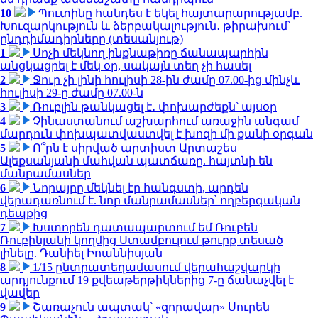
10
Պուտինը հանդես է եկել հայտարարությամբ.
Խուզարկություն և ձերբակալություն․ թիրախում՝
ընդդիմադիրները (տեսանյութ)
1
Սոչի մեկնող ինքնաթիռը ճանապարհին
անցկացրել է մեկ օր, սակայն տեղ չի հասել
2
Ջուր չի լինի հուլիսի 28-ին ժամը 07.00-ից մինչև
հուլիսի 29-ը ժամը 07.00-ն
3
Ռուբլին թանկացել է․ փոխարժեքն՝ այսօր
4
Չինաստանում աշխարհում առաջին անգամ
մարդուն փոխպատվաստվել է խոզի մի քանի օրգան
5
Ո՞րն է սիրված արտիստ Արտաշես
Ալեքսանյանի մահվան պատճառը. հայտնի են
մանրամասներ
6
Նորայրը մեկնել էր հանգստի, արդեն
վերադառնում է. նոր մանրամասներ՝ ողբերգական
դեպքից
7
Խստորեն դատապարտում եմ Ռուբեն
Ռուբինյանի կողմից Ստամբուլում թուրք տեսած
լինելը. Դանիել Իոաննիսյան
8
1/15 ընտրատեղամասում վերահաշվարկի
արդյունքում 19 քվեաթերթիկներից 7-ը ճանաչվել է
վավեր
9
Շառաչուն ապտակ՝ «զորավար» Սուրեն