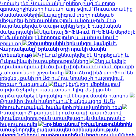
Կոբախիձե. Վրաստանի դռները բաց են բոլոր
զբոսաշրջիկների համար, այդ թվում՝ Ռուսաստանից
ժամանածների
Լայպցիգում տեղի ունեցած
միջադեպի հետաքննություն․ անօդաչուի մոտ
հայտնաբերված պայթուցիկը եղել է ռազմական
մակարդակի
Սկանդալ ՖԻՖԱ-ում․ ՈՒԵՖԱ-ն մերժել է
Ինֆանտինոյի ներողությունը և պահպանում է
բոյկոտը
Զոհասեղանին երևանցու կյանքն է․
Վարդանյանը՝ Երևանի օդի որակի մասին
(տեսանյութ)
Կիևում քննարկվել են Ադրբեջանի և
Ուկրաինայի հարաբերությունները
Ընդլայնվել է
տրանսպորտային ծախսի փոխհատուցման ծրագրի
շահառուների շրջանակը
Այս ձևով ինձ փորձում են
լռեցնել, քանի որ ԱԺ-ում դա նրանց չի հաջողվում․
Էդգար Ղազարյան
Ծաղկեփնջեր, մեքենայում
արված ջերմ լուսանկարներ. Էլիզ Մելիքյանն
արձագանքել է կողակից ունենալու մասին հարցին
Թրամփը փակ հանդիպում է անցկացրել ԱՄՆ
հետախուզական համայնքի ղեկավարների հետ
Իտալիայի 27 քաղաքներում տապի պատճառով
վտանգավորության առավելագույն մակարդակ է
հայտարարվել
Կոչ ենք անում իշխանություններին
առաջնորդվել բացառապես օրինականության
սկզբունքներով. բարձրաստիճան հոգեւորականների