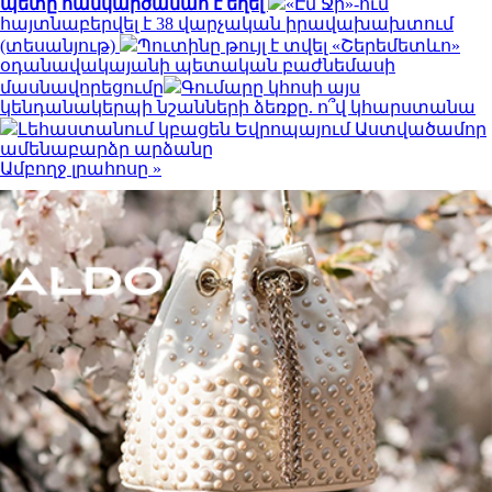
պետը հանկարծամահ է եղել
«Էմ Ջի»-ում
հայտնաբերվել է 38 վարչական իրավախախտում
(տեսանյութ)
Պուտինը թույլ է տվել «Շերեմետևո»
օդանավակայանի պետական բաժնեմասի
մասնավորեցումը
Գումարը կհոսի այս
կենդանակերպի նշանների ձեռքը. ո՞վ կհարստանա
Լեհաստանում կբացեն Եվրոպայում Աստվածամոր
ամենաբարձր արձանը
Ամբողջ լրահոսը »