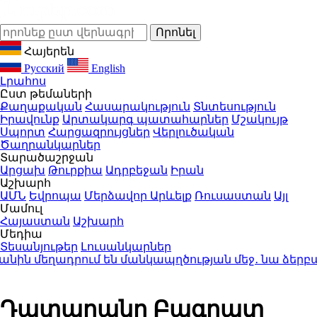
Հայերեն
Русский
English
Լրահոս
Ըստ թեմաների
Քաղաքական
Հասարակություն
Տնտեսություն
Իրավունք
Արտակարգ պատահարներ
Մշակույթ
Սպորտ
Հարցազրույցներ
Վերլուծական
Ծաղրանկարներ
Տարածաշրջան
Արցախ
Թուրքիա
Ադրբեջան
Իրան
Աշխարհ
ԱՄՆ
Եվրոպա
Մերձավոր Արևելք
Ռուսաստան
Այլ
Մամուլ
Հայաստան
Աշխարհ
Մեդիա
Տեսանյութեր
Լուսանկարներ
 մեղադրում են մանկապղծության մեջ․ նա ձերբակալ
Դատարանը Բագրատ