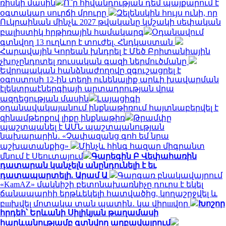
ռիսկի մասին
Ո՞ր հիվանդության դեմ պայքարում է
օգտակար սուրճի մրուրը
Զելենսկին հույս ունի, որ
Ուկրաինան մինչև 2027 թվականը կմշակի սեփական
բալիստիկ հրթիռային համակարգ
Օդանավում
գտնվող 13 ուղևոր է տուժել. Հնդկաստան
Հարավային Կորեան խնդրել է Մեծ Բրիտանիային
չխոչընդոտել ռուսական գազի ներմուծմանը
Եվրոպական հանձնաժողովը զգուշացրել է
օգոստոսի 12-ին տեղի ունենալիք արևի խավարման
էլեկտրաէներգիայի արտադրության վրա
ազդեցության մասին
Լայպցիգի
օդանավակայանում ինքնաթիռում հայտնաբերվել է
զինամթերքով լիքը ինքնաթիռ
Թրամփը
պաշտպանել է ԱՄՆ պաշտպանության
նախարարին․ «Չափազանց գոհ եմ նրա
աշխատանքից»
Մինչև հինգ հազար միգրանտ
մնում է Սեուտայում
Գարեգին Բ Վեփահառին
դատարան կանչելն անընդունելի է եւ
դատապարտելի. Արամ Ա
Գարգառ բնակավայրում
«KamAZ» մակնիշի բետոնախառնիչը դուրս է եկել
ճանապարհի երթևեկելի հատվածից, կողաշրջվել և
բшխվել մոտակա տան պատին․ կա վիրшվոր
Խոշոր
հրդեհ՝ Երևանի Սիլիկյան թաղամասի
հարևանությամբ գտնվող աղբավայրում