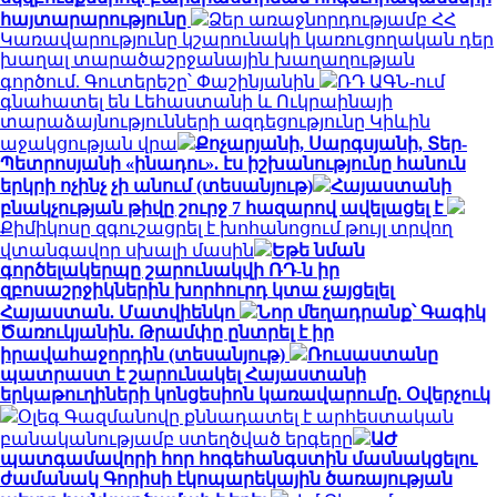
հայտարարությունը
Ձեր առաջնորդությամբ ՀՀ
Կառավարությունը կշարունակի կառուցողական դեր
խաղալ տարածաշրջանային խաղաղության
գործում. Գուտերեշը՝ Փաշինյանին
ՌԴ ԱԳՆ-ում
գնահատել են Լեհաստանի և Ուկրաինայի
տարաձայնությունների ազդեցությունը Կիևին
աջակցության վրա
Քոչարյանի, Սարգսյանի, Տեր-
Պետրոսյանի «ինադու». էս իշխանությունը հանուն
երկրի ոչինչ չի անում (տեսանյութ)
Հայաստանի
բնակչության թիվը շուրջ 7 հազարով ավելացել է
Քիմիկոսը զգուշացրել է խոհանոցում թույլ տրվող
վտանգավոր սխալի մասին
Եթե նման
գործելակերպը շարունակվի ՌԴ-ն իր
զբոսաշրջիկներին խորհուրդ կտա չայցելել
Հայաստան. Մատվիենկո
Նոր մեղադրանք՝ Գագիկ
Ծառուկյանին. Թրամփը ընտրել է իր
իրավահաջորդին (տեսանյութ)
Ռուսաստանը
պատրաստ է շարունակել Հայաստանի
երկաթուղիների կոնցեսիոն կառավարումը. Օվերչուկ
Օլեգ Գազմանովը քննադատել է արհեստական
բանականությամբ ստեղծված երգերը
ԱԺ
պատգամավորի հոր հոգեհանգստին մասնակցելու
ժամանակ Գորիսի էկոպարեկային ծառայության