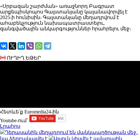
«Սրբազան շարժման» առաջնորդ Բագրատ
արքեպիսկոպոս Գալստանյանը կալանավորվել է
2025-ի հունիսին։ Գալստանյանը մեղադրվում է
ահաբեկչություն նախապատրաստելու,
զանգվածային անկարգություններ հրահրելու մեջ։
ՈՒՂԻՂ ԵԹԵՐ
Հետևե՛ք Euromedia24-ին
Youtube-ում`
Լրահոս
Դերասանին մեղադրում են մանկապղծության մեջ․
նա ձերբակալվել է
Ալսուն կիսվել է ամառային