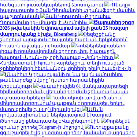
հանգստի լուսանկարներով (ֆոտոշարք)
«Ռեալը»
հայտարարել է Յան Դիոմանդեի տրանսֆերի մասին․
պաշտոնական
Յան Կոուտոն «Բորուսիա
Դորտմունդից» միացել է «Կոմոյին»
Ծայրահեղ շոգը
2026 թվականին Եվրոպայում ավելի քան 25 հազար
մարդու կյանք է խլել. Bloomberg
Փեզեշքիանը
շնորհակալություն է հայտնել հարևան երկրներին՝
Իրանին աջակցելու համար
Կոնֆերենցիաների
լիգայի որակավորման երրորդ փուլի առաջին
խաղում «Նոան» ոչ-ոքի խաղաց «Սյոնի» հետ
Հնդկաստանի հյուսիս-արևելքում տեղի ունեցած
ջրհեղեղների հետևանքով զոհերի թիվը հասել է 97-ի
Անահիտ Կիրակոսյանի ու նախկին ամուսինու
թանկարժեք նվերը՝ դստեր հարսանիքին
(տեսանյութ)
Կապահովվեն 61 մանկապարտեզի
հիմնանորոգման, վերանորոգման շինարարական
աշխատանքները
Դամասկոսի արվարձանում
միկրոավտոբուսում պայթյուն է որոտացել․ երկու
մարդ զոհվել է, 13-ը՝ վիրավորվել
ԱՄՆ-ն
դիվանագիտական ներկայացում է խաղում.
Թեհրանը քննադատել է Վաշինգտոնին
Փորձել են
գումար շորթել Telegram-ի միջոցով
Ուռուցքաբանը
զգուշացրել է վեյփ օգտագործող կանանց՝ քաղցկեղի