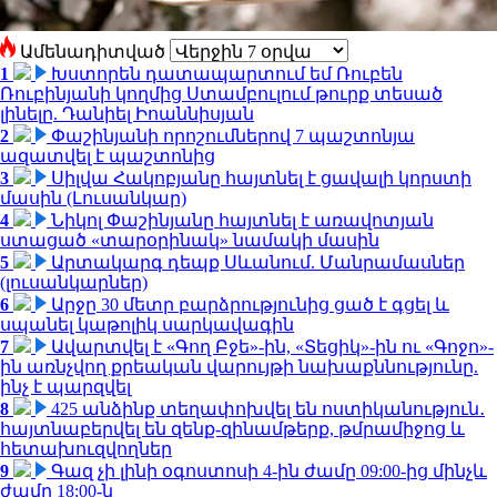
Ամենադիտված
1
Խստորեն դատապարտում եմ Ռուբեն
Ռուբինյանի կողմից Ստամբուլում թուրք տեսած
լինելը. Դանիել Իոաննիսյան
2
Փաշինյանի որոշումներով 7 պաշտոնյա
ազատվել է պաշտոնից
3
Սիլվա Հակոբյանը հայտնել է ցավալի կորստի
մասին (Լուսանկար)
4
Նիկոլ Փաշինյանը հայտնել է առավոտյան
ստացած «տարօրինակ» նամակի մասին
5
Արտակարգ դեպք Սևանում. Մանրամասներ
(լուսանկարներ)
6
Արջը 30 մետր բարձրությունից ցած է գցել և
սպանել կաթոլիկ սարկավագին
7
Ավարտվել է «Գող Բջե»-ին, «Տեցիկ»-ին ու «Գոջո»-
ին առնչվող քրեական վարույթի նախաքննությունը.
ինչ է պարզվել
8
425 անձինք տեղափոխվել են ոստիկանություն․
հայտնաբերվել են զենք-զինամթերք, թմրամիջոց և
հետախուզվողներ
9
Գազ չի լինի օգոստոսի 4-ին ժամը 09:00-ից մինչև
ժամը 18:00-ն