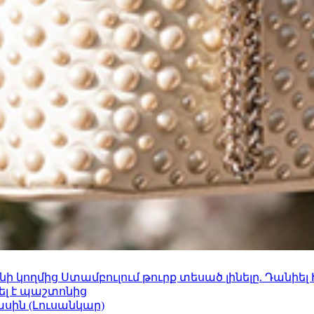
 կողմից Ստամբուլում թուրք տեսած լինելը. Դանիել
ել է պաշտոնից
ասին (Լուսանկար)