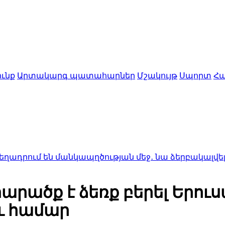
ւնք
Արտակարգ պատահարներ
Մշակույթ
Սպորտ
Հա
ն մանկապղծության մեջ․ նա ձերբակալվել է
1:50
Ալսու
արածք է ձեռք բերել Երուս
ւ համար