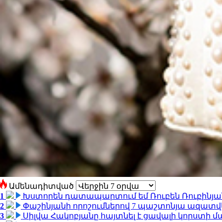
Ամենադիտված
1
Խստորեն դատապարտում եմ Ռուբեն Ռուբինյանի
2
Փաշինյանի որոշումներով 7 պաշտոնյա ազատվ
3
Սիլվա Հակոբյանը հայտնել է ցավալի կորստի մ