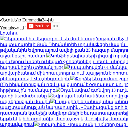
Հետևե՛ք Euromedia24-ին
Youtube-ում`
Լրահոս
Դերասանին մեղադրում են մանկապղծության մեջ․ 
հայտարարել է Յան Դիոմանդեի տրանսֆերի մասի
թվականին Եվրոպայում ավելի քան 25 հազար մարդու կյ
աջակցելու համար
Կոնֆերենցիաների լիգայի որակ
արևելքում տեղի ունեցած ջրհեղեղների հետևանքով զո
հարսանիքին (տեսանյութ)
Կապահովվեն 61 մանկ
արվարձանում միկրոավտոբուսում պայթյուն է որոտացել
քննադատել է Վաշինգտոնին
Փորձել են գումար շորթ
Ո՞ր հիվանդության դեմ պայքարում է օգտակար սուր
հրթիռային համակարգ
Օդանավում գտնվող 13 ուղև
գազի ներմուծմանը
Եվրոպական հանձնաժողովը զգո
ազդեցության մասին
Լայպցիգի օդանավակայանում 
պաշտպանության նախարարին․ «Չափազանց գոհ 
դատարան կանչելն անընդունելի է եւ դատապարտել
երթևեկելի հատվածից, կողաշրջվել և բшխվել մոտ
աղբավայրում
Կոբախիձե. Վրաստանի դռները բաց ե