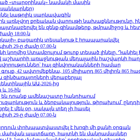
ացած «տարօրինակ» նամակի մասին
ւսանկարներ)
պանել կաթոլիկ սարկավագին
ո»-ին առնչվող քրեական վարույթի նախաքննությունը. ի
 հայտնաբերվել են զենք-զինամթերք, թմրամիջոց և հ
ժամը 18:00-ն
որկայի» բացառիկ տեսանյութ է հրապարակվել
ւլիսի 29-ը ժամը 07.00-ն
 կողմից Ստամբուլում թուրք տեսած լինելը. Դանիել
աշխարհի առաջնության մեդալային հաշվարկի հաղ
ավորություններ՝ հայ զինվորականների համար
ւյք, 42 ավտոմեքենա, 105 միլիարդ 865 միլիոն 865 հ
 զինծառայողների վերաբերյալ
ենտինային ԱԱ-2026-ից
 և 16-ին
 են դրանք ամենաշատը հանդիպում
ւզարկություն և ձերբակալություն․ թիրախում՝ ընդդ
լ է մեկ օր, սակայն տեղ չի հասել
ւլիսի 29-ը ժամը 07.00-ն
րդուն փոխպատվաստվել է խոզի մի քանի օրգան
նի մահվան պատճառը. հայտնի են մանրամասներ
ում է. նոր մանրամասներ՝ ողբերգական դեպքից