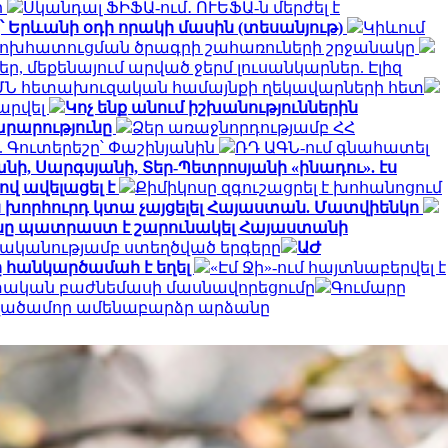
ի
Սկանդալ ՖԻՖԱ-ում․ ՈՒԵՖԱ-ն մերժել է
՝ Երևանի օդի որակի մասին (տեսանյութ)
Կիևում
փոխհատուցման ծրագրի շահառուների շրջանակը
, մեքենայում արված ջերմ լուսանկարներ. Էլիզ
ՄՆ հետախուզական համայնքի ղեկավարների հետ
արվել
Կոչ ենք անում իշխանություններին
արարությունը
Ձեր առաջնորդությամբ ՀՀ
 Գուտերեշը՝ Փաշինյանին
ՌԴ ԱԳՆ-ում գնահատել
նի, Սարգսյանի, Տեր-Պետրոսյանի «ինադու». էս
ով ավելացել է
Քիմիկոսը զգուշացրել է խոհանոցում
ն խորհուրդ կտա չայցելել Հայաստան. Մատվիենկո
ը պատրաստ է շարունակել Հայաստանի
ականությամբ ստեղծված երգերը
ԱԺ
 հանկարծամահ է եղել
«Էմ Ջի»-ում հայտնաբերվել է
ետական բաժնեմասի մասնավորեցումը
Գումարը
տվածամոր ամենաբարձր արձանը