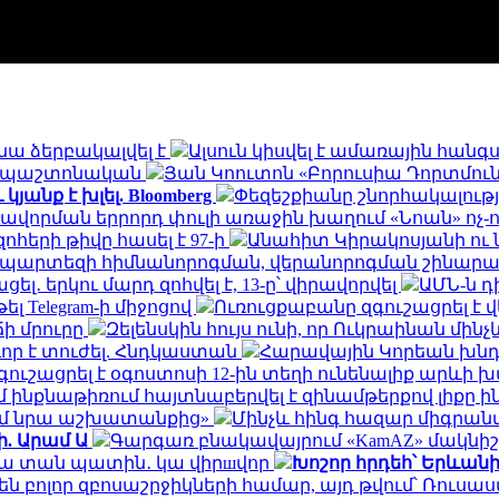
նա ձերբակալվել է
Ալսուն կիսվել է ամառային հան
ն․ պաշտոնական
Յան Կոուտոն «Բորուսիա Դորտմունդ
անք է խլել. Bloomberg
Փեզեշքիանը շնորհակալությ
ավորման երրորդ փուլի առաջին խաղում «Նոան» ոչ-
հերի թիվը հասել է 97-ի
Անահիտ Կիրակոսյանի ու 
ապարտեզի հիմնանորոգման, վերանորոգման շինա
․ երկու մարդ զոհվել է, 13-ը՝ վիրավորվել
ԱՄՆ-ն 
ել Telegram-ի միջոցով
Ուռուցքաբանը զգուշացրել է 
ճի մրուրը
Զելենսկին հույս ունի, որ Ուկրաինան մի
որ է տուժել. Հնդկաստան
Հարավային Կորեան խնդր
ւշացրել է օգոստոսի 12-ին տեղի ունենալիք արևի
ինքնաթիռում հայտնաբերվել է զինամթերքով լիքը 
եմ նրա աշխատանքից»
Մինչև հինգ հազար միգրանտ
ի. Արամ Ա
Գարգառ բնակավայրում «KamAZ» մակնիշ
ակա տան պատին․ կա վիրшվոր
Խոշոր հրդեհ՝ Երևան
ն բոլոր զբոսաշրջիկների համար, այդ թվում՝ Ռու