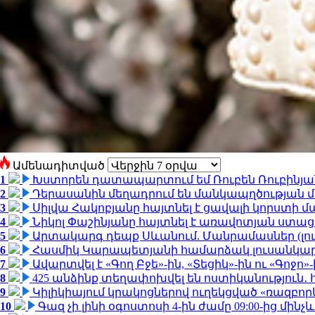
Ամենադիտված
1
Խստորեն դատապարտում եմ Ռուբեն Ռուբինյանի
2
Դերասանին մեղադրում են մանկապղծության մե
3
Սիլվա Հակոբյանը հայտնել է ցավալի կորստի մ
4
Նիկոլ Փաշինյանը հայտնել է առավոտյան ստ
5
Արտակարգ դեպք Սևանում. Մանրամասներ (լո
6
Հասմիկ Կարապետյանի համարձակ լուսանկարն
7
Ավարտվել է «Գող Բջե»-ին, «Տեցիկ»-ին ու «Գոջ
8
425 անձինք տեղափոխվել են ոստիկանություն․
9
Կիլիկիայում կրակոցներով ուղեկցված «ռազբո
10
Գազ չի լինի օգոստոսի 4-ին ժամը 09:00-ից մինչև