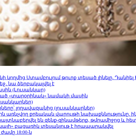
 կողմից Ստամբուլում թուրք տեսած լինելը. Դանիել
ջ․ նա ձերբակալվել է
ասին (Լուսանկար)
ացած «տարօրինակ» նամակի մասին
ւսանկարներ)
երը՝ լողավազանից (լուսանկարներ)
ո»-ին առնչվող քրեական վարույթի նախաքննությունը. ի
 հայտնաբերվել են զենք-զինամթերք, թմրամիջոց և հ
րկայի» բացառիկ տեսանյութ է հրապարակվել
 ժամը 18:00-ն