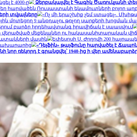
ել է 4000-ը
Ձերբակալվել է Գագիկ Ծառուկյանի փես
ատեղ հարվածեն Ռուսաստանի եկամուտների բոլոր աղբ
երի տվյալները
«Ոչ մի երաշխիք չեմ ստացել». Մխի
ային մոտեցող 9 անօդաչու թռչող սարքերի խոցման մ
երում բարձր հրդեհավտանգ իրավիճակ է սպասվում
դոնի վերածված մեքենաներ ու հակասանիտարական վի
պատակների մասին
Եփեսոսի Ս. Ժողովի 200 հայրապ
 նախարարից
«Դելֆին» թայֆունը հարվածել է Ճապո
 նոր ռեկորդ է գրանցվել՝ 1940-ից ի վեր ամենաբարձ