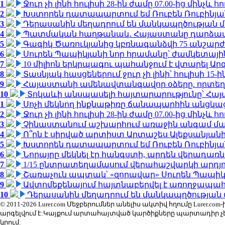
1
Ջուր չի լինի հուլիսի 28-ին ժամը 07.00-ից մինչև հո
2
Խստորեն դատապարտում եմ Ռուբեն Ռուբինյանի
3
Դերասանին մեղադրում են մանկապղծության մե
4
Պատմական հաղթանակ․ Հայաստանը դարձավ 
5
Գագիկ Ծառուկյանից կբռնագանձվի 75 անշարժ գո
6
Սուրեն Պապիկյանի նոր հրամանը՝ ժամկետային
7
10 միլիոն երկրպագու պահանջում է վտարել Արգ
8
Տասնյակ հասցեներում ջուր չի լինի՝ հուլիսի 15-ին
9
Հայաստանի ամենավտանգավոր օձերը. որտեղ
10
Տոկաևի անսպասելի հայտարարությունը՝ Հայ
1
Սոչի մեկնող ինքնաթիռը ճանապարհին անցկացրե
2
Ջուր չի լինի հուլիսի 28-ին ժամը 07.00-ից մինչև հո
3
Չինաստանում աշխարհում առաջին անգամ մա
4
Ո՞րն է սիրված արտիստ Արտաշես Ալեքսանյա
5
Խստորեն դատապարտում եմ Ռուբեն Ռուբինյանի
6
Նորայրը մեկնել էր հանգստի, արդեն վերադառն
7
1/15 ընտրատեղամասում վերահաշվարկի արդյուն
8
Շառաչուն ապտակ՝ «զորավար» Սուրեն Պապի
9
Ավտոմեքենայում հայտնաբերվել է առողջապահ
10
Դերասանին մեղադրում են մանկապղծության մե
© 2011-2026 Lurer.com Մեջբերումներ անելիս ակտիվ հղումը Lure
արգելվում է:Կայքում արտահայտված կարծիքները պարտադիր չ
կրում: