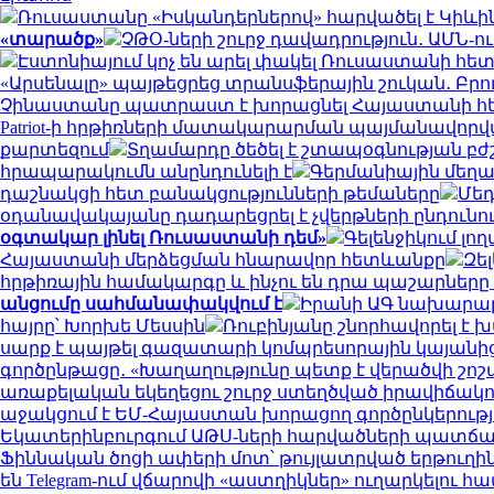
Ռուսաստանը «Իսկանդերներով» հարվածել է Կիևին․
«տարածք»
ՉԹՕ-ների շուրջ դավադրություն․ ԱՄՆ-ո
Էստոնիայում կոչ են արել փակել Ռուսաստանի հե
«Արսենալը» պայթեցրեց տրանսֆերային շուկան․ Բրուն
Չինաստանը պատրաստ է խորացնել Հայաստանի հետ
Patriot-ի հրթիռների մատակարարման պայմանավորվ
քարտեզում
Տղամարդը ծեծել է շտապօգնության բժ
հրապարակումն անընդունելի է
Գերմանիային մեղա
դաշնակցի հետ բանակցությունների թեմաները
Մեդ
օդանավակայանը դադարեցրել է չվերթների ընդուն
օգտակար լինել Ռուսաստանի դեմ»
Գելենջիկում լ
Հայաստանի մերձեցման հնարավոր հետևանքը
Զե
հրթիռային համակարգը և ինչու են դրա պաշարներ
անցումը սահմանափակվում է
Իրանի ԱԳ նախարարը
հայրը՝ Խորխե Մեսսին
Ռուբինյանը շնորհավորել 
սարք է պայթել գազատարի կոմպրեսորային կայանից
գործընթացը․ «Խաղաղությունը պետք է վերածվի շո
առաքելական եկեղեցու շուրջ ստեղծված իրավիճակ
աջակցում է ԵՄ-Հայաստան խորացող գործընկերությա
Եկատերինբուրգում ԱԹՍ-ների հարվածների պատճառով
Ֆիննական ծոցի ափերի մոտ՝ թույլատրված երթուղին
են Telegram-ում վճարովի «աստղիկներ» ուղարկելու հ