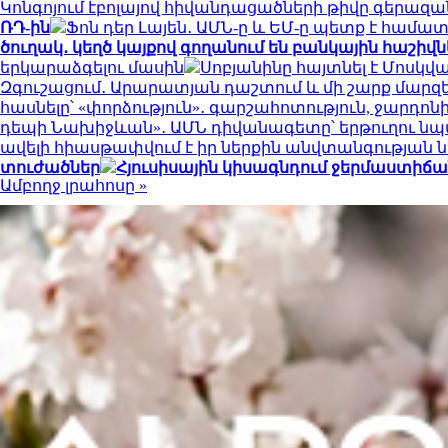
Կոնգոյում էբոլայով հիվանդացածների թիվը գերազանց
ՌԴ-ին
Ֆոն դեր Լայեն․ ԱՄՆ-ը և ԵՄ-ը պետք է համ
ծուղակ․ կեղծ կայքով գողանում են բանկային հաշիվն
երկարաձգելու մասին
Սոբյանինը հայտնել է Մոսկվ
Զգուշացում․ Արարատյան դաշտում և մի շարք մարզ
հասնելը՝ «փորձություն»․ գարշահոտություն, ջար
դեպի Նախիջևան»․ ԱՄՆ դիվանագետը՝ երթուղու ն
ավելի հիասթափվում է իր ներքին անվտանգության
տուժածներ
Հյուսիսային կիսագնդում ջերմաստիճանի
Ամբողջ լրահոսը »