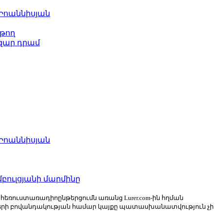
 Իոաննիսյան
թող
ազար դրամ
 Իոաննիսյան
բուլցյանի մարմինը
ն հեռուստառադիոընթերցումն առանց Lurer.com-ին հղման
ների բովանդակության համար կայքը պատասխանատվություն չի