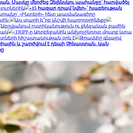
ան. Մասկը մերժեց Զելենսկու պահանջը՝ հարվածել
յուրներին
«15 հազար դրամ նվեր»՝ խաբեության
թարյանը՝ «Ինտերի» հետ պայմանագիրը
ասին
Այս տարի ե՞րբ կնշվի խաղողօրհնեքը
Աբովյանում ոստիկանություն ու քննչական բաժին
ճակ
«TRIPP-ը Ադրբեջանին անխոչընդոտ մուտք կտա
ետների հիշատակության օրն է
Թրամփը գնալով
նիային և շարժվում է դեպի Չինաստան․ կան
րը