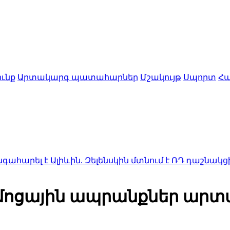
ւնք
Արտակարգ պատահարներ
Մշակույթ
Սպորտ
Հա
լիևին. Զելենսկին մտնում է ՌԴ դաշնակցի «տարածք
րմոցային ապրանքներ ար