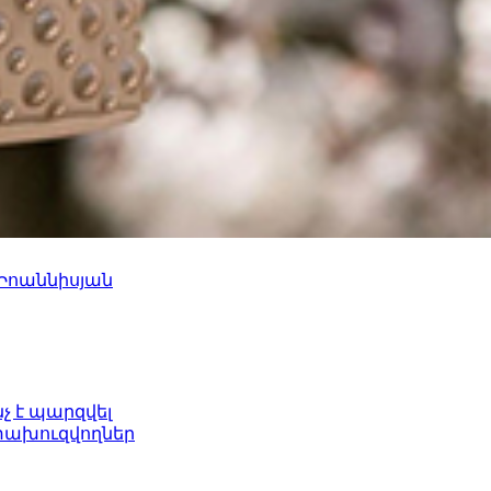
 Իոաննիսյան
նչ է պարզվել
ետախուզվողներ