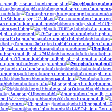
 խոցվել է երկու կարևոր օբյեկտ
Փաշինյանը զանգահ
ւմ այլմոլորակային տեխնոլոգիաների ուսումնասիրութ
տ սահմանը
Ուգալդեի գոլը խաղադրույք կատարած անձի
ո Գիմարայեշը՝ £75 մլն-ով
Ռուսաստանում կարևոր 
 ռազմավարական գործընկերությունը․ Վան Ին՝ Մի
ածությունները
Փաշինյան․ TRIPP-ը կփոխի Հայաստ
շկին և վարորդին
ՄԻՊ-ը կոշտ արձագանքել է․ քրե
դրել են Եվրամիության գազային խնդիրների համար
վեդևը Ուրսուլա ֆոն դեր Լայենին արտասովոր մական
ումը Էթնա հրաբխի ժայթքման պատճառով
Մեդվեդև․
ողափերը փակվել են ԱԹՍ-ների հարձակման վտանգի
լենսկի․ ՌԴ հարվածները ավերել են էլեկտրակայաննե
ը սպառվում ամբողջ աշխարհում
Թուրքիան փակում 
 հարևան մահմեդական երկրներին «իսկական եղբայր
է խաղաղության հռչակագրի ստորագրման առաջին տ
 մեկ կիլոմետր հեռավորության վրա
Ֆրանսիան ողջ
շափելի իրականության»
Եկեղեցիների համաշխարհայ
ով
Զելենսկին կոչով է հանդես եկել Ուկրաինային հա
նը․ Կայզերը՝ Միրզոյանին
Հրազդանում բացվել է
 Wildberries-ի պահեստից 800 մարդ է տարհանվել
Ն
երից դուրս
Միլիբենդը շնորհավորել է Միրզոյանին
ամար
Էստոնիայում գնահատել են ՆԱՏՕ-ի վրա Ռու