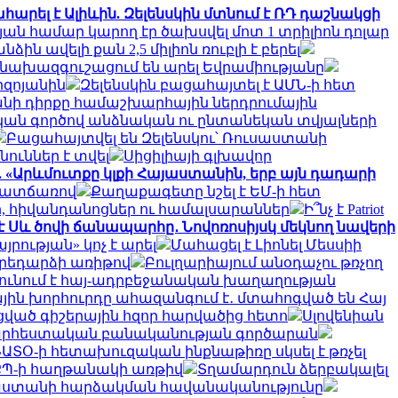
արել է Ալիևին. Զելենսկին մտնում է ՌԴ դաշնակցի
յան համար կարող էր ծախսվել մոտ 1 տրիլիոն դոլար
ն ավելի քան 2,5 միլիոն ռուբլի է բերել
նախազգուշացում են արել Եվրամիությանը
րզոյանին
Զելենսկին բացահայտել է ԱՄՆ-ի հետ
անի դիրքը համաշխարհային ներդրումային
ական գործով անձնական ու ընտանեկան տվյալների
Բացահայտվել են Զելենսկու՝ Ռուսաստանի
ուններ է տվել
Սիցիլիայի գլխավոր
 «Արևմուտքը կլքի Հայաստանին, երբ այն դադարի
 պատճառով
Քաղաքագետը նշել է ԵՄ-ի հետ
ր, հիվանդանոցներ ու համալսարաններ
Ի՞նչ է Patriot
է Սև ծովի ճանապարհը․ Նովոռոսիյսկ մեկնող նավերի
ության» կոչ է արել
Մահացել է Լիոնել Մեսսիի
արեդարձի առիթով
Բուլղարիայում անօդաչու թռչող
ունում է հայ-ադրբեջանական խաղաղության
ին խորհուրդը ահազանգում է․ մտահոգված են Հայ
սցված գիշերային հզոր հարվածից հետո
Սլովենիան
 արհեստական բանականության գործարան
ԱՏՕ-ի հետախուզական ինքնաթիռը սկսել է թռչել
՝ ՔՊ-ի հաղթանակի առթիվ
Տղամարդուն ձերբակալել
սաստանի հարձակման հավանականությունը