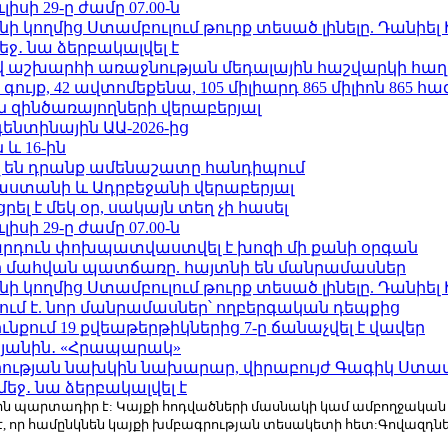
ւլիսի 29-ը ժամը 07.00-ն
 կողմից Ստամբուլում թուրք տեսած լինելը. Դանիել
ջ․ նա ձերբակալվել է
աշխարհի առաջնության մեդալային հաշվարկի հաղ
ւյք, 42 ավտոմեքենա, 105 միլիարդ 865 միլիոն 865 հ
 զինծառայողների վերաբերյալ
ենտինային ԱԱ-2026-ից
 և 16-ին
 են դրանք ամենաշատը հանդիպում
աստանի և Ադրբեջանի վերաբերյալ
լ է մեկ օր, սակայն տեղ չի հասել
ւլիսի 29-ը ժամը 07.00-ն
րդուն փոխպատվաստվել է խոզի մի քանի օրգան
նի մահվան պատճառը. հայտնի են մանրամասներ
 կողմից Ստամբուլում թուրք տեսած լինելը. Դանիել
ում է. նոր մանրամասներ՝ ողբերգական դեպքից
քում 19 քվեաթերթիկներից 7-ը ճանաչվել է վավեր
կյանին․ «Հրապարակ»
ության նախկին նախարար, վիրաբույժ Գագիկ Ստամ
ջ․ նա ձերբակալվել է
r.com-ին պարտադիր է: Կայքի հոդվածների մասնակի կամ ամբողջակա
է, որ համընկնեն կայքի խմբագրության տեսակետի հետ:Գովազդ