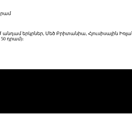
 դրամ
ԵՄ անդամ երկրներ, Մեծ Բրիտանիա, Հյուսիսային Իռ
50 դրամ)։