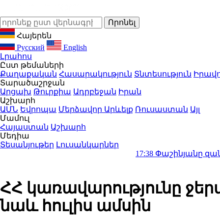
Հայերեն
Русский
English
Լրահոս
Ըստ թեմաների
Քաղաքական
Հասարակություն
Տնտեսություն
Իրավո
Տարածաշրջան
Արցախ
Թուրքիա
Ադրբեջան
Իրան
Աշխարհ
ԱՄՆ
Եվրոպա
Մերձավոր Արևելք
Ռուսաստան
Այլ
Մամուլ
Հայաստան
Աշխարհ
Մեդիա
Տեսանյութեր
Լուսանկարներ
17:38
Փաշինյանը զանգահարել է Ա
ՀՀ կառավարությունը ջե
նաև հուլիս ամսին