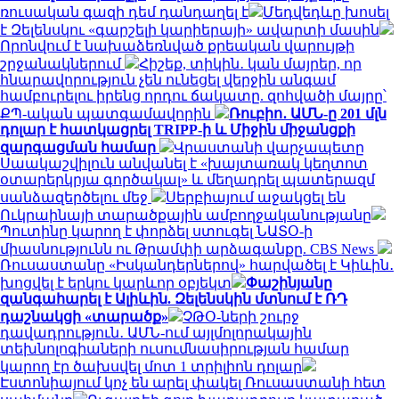
ռուսական գազի դեմ դանդաղել է
Մեդվեդևը խոսել
է Զելենսկու «գարշելի կարիերայի» ավարտի մասին
Որոնվում է նախաձեռնված քրեական վարույթի
շրջանակներում
Հիշեք, տիկին․ կան մայրեր, որ
հնարավորություն չեն ունեցել վերջին անգամ
համբուրելու իրենց որդու ճակատը. զոհվածի մայրը՝
ՔՊ-ական պատգամավորին
Ռուբիո․ ԱՄՆ-ը 201 մլն
դոլար է հատկացրել TRIPP-ի և Միջին միջանցքի
զարգացման համար
Վրաստանի վարչապետը
Սաակաշվիլուն անվանել է «խայտառակ կեղտոտ
օտարերկրյա գործակալ» և մեղադրել պատերազմ
սանձազերծելու մեջ
Սերբիայում աջակցել են
Ուկրաինայի տարածքային ամբողջականությանը
Պուտինը կարող է փորձել ստուգել ՆԱՏՕ-ի
միասնությունն ու Թրամփի արձագանքը. CBS News
Ռուսաստանը «Իսկանդերներով» հարվածել է Կիևին․
խոցվել է երկու կարևոր օբյեկտ
Փաշինյանը
զանգահարել է Ալիևին. Զելենսկին մտնում է ՌԴ
դաշնակցի «տարածք»
ՉԹՕ-ների շուրջ
դավադրություն․ ԱՄՆ-ում այլմոլորակային
տեխնոլոգիաների ուսումնասիրության համար
կարող էր ծախսվել մոտ 1 տրիլիոն դոլար
Էստոնիայում կոչ են արել փակել Ռուսաստանի հետ