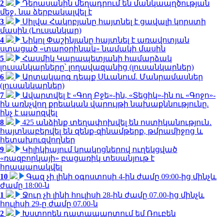
2
Դերասանին մեղադրում են մանկապղծության
մեջ․ նա ձերբակալվել է
3
Սիլվա Հակոբյանը հայտնել է ցավալի կորստի
մասին (Լուսանկար)
4
Նիկոլ Փաշինյանը հայտնել է առավոտյան
ստացած «տարօրինակ» նամակի մասին
5
Հասմիկ Կարապետյանի համարձակ
լուսանկարները՝ լողավազանից (լուսանկարներ)
6
Արտակարգ դեպք Սևանում. Մանրամասներ
(լուսանկարներ)
7
Ավարտվել է «Գող Բջե»-ին, «Տեցիկ»-ին ու «Գոջո»-
ին առնչվող քրեական վարույթի նախաքննությունը.
ինչ է պարզվել
8
425 անձինք տեղափոխվել են ոստիկանություն․
հայտնաբերվել են զենք-զինամթերք, թմրամիջոց և
հետախուզվողներ
9
Կիլիկիայում կրակոցներով ուղեկցված
«ռազբորկայի» բացառիկ տեսանյութ է
հրապարակվել
10
Գազ չի լինի օգոստոսի 4-ին ժամը 09:00-ից մինչև
ժամը 18:00-ն
1
Ջուր չի լինի հուլիսի 28-ին ժամը 07.00-ից մինչև
հուլիսի 29-ը ժամը 07.00-ն
2
Խստորեն դատապարտում եմ Ռուբեն