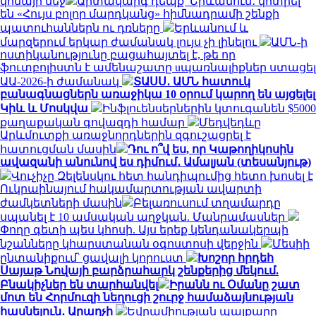
կոմայի մեջ
Արտակարգ դեպք՝ Երևանում․ կոտրել
են «Հույս բոլոր մարդկանց» հիմնադրամի շենքի
պատուհաններն ու դռները
Երևանում և
մարզերում երկար ժամանակ լույս չի լինելու
ԱՄՆ-ի
ոստիկանությունը բացահայտել է, թե որ
ֆուտբոլիստն է ամենաշատը uպառնալիքներ ստացել
ԱԱ-2026-ի ժամանակ
ՏԱՍՍ․ ԱՄՆ հատուկ
բանագնացներն առաջիկա 10 օրում կարող են այցելել
Կիև և Մոսկվա
Ինֆլուենսերներին կտուգանեն $5000
քաղաքական գովազդի համար
Մեդվեդևը
Արևմուտքի առաջնորդներին զգուշացրել է
հատուցման մասին
Դու ո՞վ ես, որ Կաթողիկոսին
ավազանի անունով ես դիմում․ Ամալյան (տեսանյութ)
Վուչիչը Զելենսկու հետ հանդիպումից հետո խոսել է
Ուկրաինայում հակամարտության ավարտի
ժամկետների մասին
Բելառուսում տղամարդը
սպանել է 10 ամսական աղջկան. Մանրամասներ
Փողը գետի պես կհոսի. Այս երեք կենդանակերպի
նշանները կհարստանան օգոստոսի վերջին
Մեսիի
ընտանիքում՝ ցավալի կորուստ
Խոշոր հրդեհ
Սայաթ Նովայի բարձրահարկ շենքերից մեկում.
Բնակիչներ են տարհանվել
Իրանն ու Օմանը շատ
մոտ են Հորմուզի նեղուցի շուրջ համաձայնության
հասնելուն․ Արաղչի
Եվրամիության պայքարը