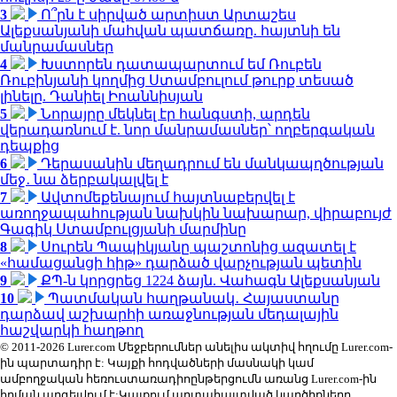
3
Ո՞րն է սիրված արտիստ Արտաշես
Ալեքսանյանի մահվան պատճառը. հայտնի են
մանրամասներ
4
Խստորեն դատապարտում եմ Ռուբեն
Ռուբինյանի կողմից Ստամբուլում թուրք տեսած
լինելը. Դանիել Իոաննիսյան
5
Նորայրը մեկնել էր հանգստի, արդեն
վերադառնում է. նոր մանրամասներ՝ ողբերգական
դեպքից
6
Դերասանին մեղադրում են մանկապղծության
մեջ․ նա ձերբակալվել է
7
Ավտոմեքենայում հայտնաբերվել է
առողջապահության նախկին նախարար, վիրաբույժ
Գագիկ Ստամբուլցյանի մարմինը
8
Սուրեն Պապիկյանը պաշտոնից ազատել է
«համացանցի հիթ» դարձած վարչության պետին
9
ՔՊ-ն կորցրեց 1224 ձայն. Վահագն Ալեքսանյան
10
Պատմական հաղթանակ․ Հայաստանը
դարձավ աշխարհի առաջնության մեդալային
հաշվարկի հաղթող
© 2011-2026 Lurer.com Մեջբերումներ անելիս ակտիվ հղումը Lurer.com-
ին պարտադիր է: Կայքի հոդվածների մասնակի կամ
ամբողջական հեռուստառադիոընթերցումն առանց Lurer.com-ին
հղման արգելվում է:Կայքում արտահայտված կարծիքները