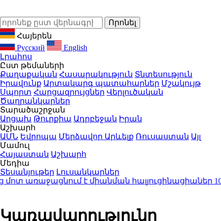
Հայերեն
Русский
English
Լրահոս
Ըստ թեմաների
Քաղաքական
Հասարակություն
Տնտեսություն
Իրավունք
Արտակարգ պատահարներ
Մշակույթ
Սպորտ
Հարցազրույցներ
Վերլուծական
Ծաղրանկարներ
Տարածաշրջան
Արցախ
Թուրքիա
Ադրբեջան
Իրան
Աշխարհ
ԱՄՆ
Եվրոպա
Մերձավոր Արևելք
Ռուսաստան
Այլ
Մամուլ
Հայաստան
Աշխարհ
Մեդիա
Տեսանյութեր
Լուսանկարներ
ոտ առաջացնում է միանման հալյուցինացիաներ
10:20
Ո
Կառավարությունը