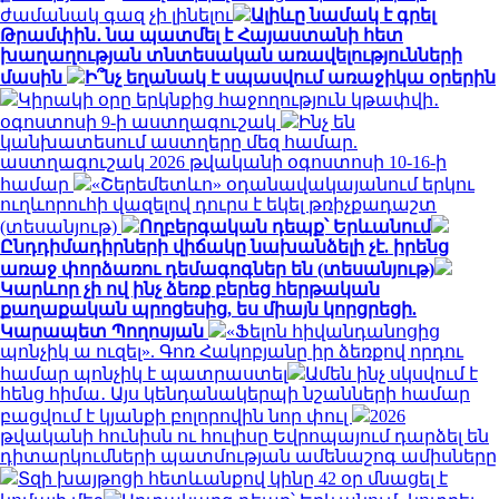
ժամանակ գազ չի լինելու
Ալիևը նամակ է գրել
Թրամփին․ նա պատմել է Հայաստանի հետ
խաղաղության տնտեսական առավելությունների
մասին
Ի՞նչ եղանակ է սպասվում առաջիկա օրերին
Կիրակի օրը երկնքից հաջողություն կթափվի․
օգոստոսի 9-ի աստղագուշակ
Ինչ են
կանխատեսում աստղերը մեզ համար.
աստղագուշակ 2026 թվականի օգոստոսի 10-16-ի
համար
«Շերեմետևո» օդանավակայանում երկու
ուղևորուհի վազելով դուրս է եկել թռիչքադաշտ
(տեսանյութ)
Ողբերգական դեպք՝ Երևանում
Ընդդիմադիրների վիճակը նախանձելի չէ. իրենց
առաջ փորձառու դեմագոգներ են (տեսանյութ)
Կարևոր չի ով ինչ ձեռք բերեց հերթական
քաղաքական պրոցեսից, ես միայն կորցրեցի.
Կարապետ Պողոսյան
«Ֆելոն հիվանդանոցից
պոնչիկ ա ուզել». Գոռ Հակոբյանը իր ձեռքով որդու
համար պոնչիկ է պատրաստել
Ամեն ինչ սկսվում է
հենց հիմա․ Այս կենդանակերպի նշանների համար
բացվում է կյանքի բոլորովին նոր փուլ
2026
թվականի հունիսն ու հուլիսը Եվրոպայում դարձել են
դիտարկումների պատմության ամենաշոգ ամիսները
Տզի խայթոցի հետևանքով կինը 42 օր մնացել է