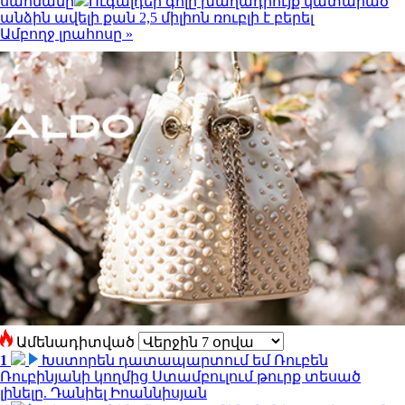
սահմանը
Ուգալդեի գոլը խաղադրույք կատարած
անձին ավելի քան 2,5 միլիոն ռուբլի է բերել
Ամբողջ լրահոսը »
Ամենադիտված
1
Խստորեն դատապարտում եմ Ռուբեն
Ռուբինյանի կողմից Ստամբուլում թուրք տեսած
լինելը. Դանիել Իոաննիսյան