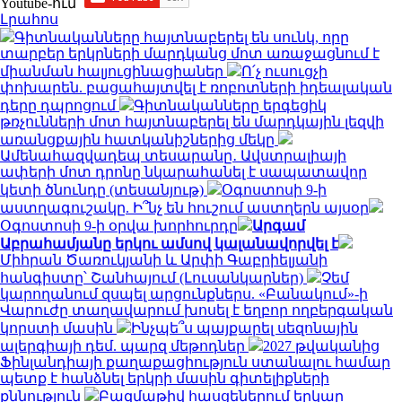
Youtube-ում`
Լրահոս
Գիտնականները հայտնաբերել են սունկ, որը
տարբեր երկրների մարդկանց մոտ առաջացնում է
միանման հալյուցինացիաներ
Ո՛չ ուսուցչի
փոխարեն. բացահայտվել է ռոբոտների իդեալական
դերը դպրոցում
Գիտնականները երգեցիկ
թռչունների մոտ հայտնաբերել են մարդկային լեզվի
առանցքային հատկանիշներից մեկը
Ամենահազվադեպ տեսարանը․ Ավստրալիայի
ափերի մոտ դրոնը նկարահանել է սապատավոր
կետի ծնունդը (տեսանյութ)
Օգոստոսի 9-ի
աստղագուշակը. Ի՞նչ են հուշում աստղերն այսօր
Օգոստոսի 9-ի օրվա խորհուրդը
Արգամ
Աբրահամյանը երկու ամսով կալանավորվել է
Միհրան Ծառուկյանի և Արփի Գաբրիելյանի
հանգիստը՝ Շանհայում (Լուսանկարներ)
Չեմ
կարողանում զսպել արցունքներս. «Բանակում»-ի
Վարուժը տաղավարում խոսել է եղբոր ողբերգական
կորստի մասին
Ինչպե՞ս պայքարել սեզոնային
ալերգիայի դեմ. պարզ մեթոդներ
2027 թվականից
Ֆինլանդիայի քաղաքացիություն ստանալու համար
պետք է հանձնել երկրի մասին գիտելիքների
քննություն
Բազմաթիվ հասցեներում երկար