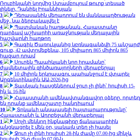
Ռուբինյանի կողմից Ստամբուլում թուրք տեսած
լինելը. Դանիել Իոաննիսյան
3
Դերասանին մեղադրում են մանկապղծության
մեջ․ նա ձերբակալվել է
4
Պատմական հաղթանակ․ Հայաստանը
դարձավ աշխարհի առաջնության մեդալային
հաշվարկի հաղթող
5
Գագիկ Ծառուկյանից կբռնագանձվի 75 անշարժ
գույք, 42 ավտոմեքենա, 105 միլիարդ 865 միլիոն 865
հազար դրամ
6
Սուրեն Պապիկյանի նոր հրամանը՝
ժամկետային զինծառայողների վերաբերյալ
7
10 միլիոն երկրպագու պահանջում է վտարել
Արգենտինային ԱԱ-2026-ից
8
Տասնյակ հասցեներում ջուր չի լինի՝ հուլիսի 15-
ին և 16-ին
9
Հայաստանի ամենավտանգավոր օձերը. որտեղ
են դրանք ամենաշատը հանդիպում
10
Տոկաևի անսպասելի հայտարարությունը՝
Հայաստանի և Ադրբեջանի վերաբերյալ
1
Սոչի մեկնող ինքնաթիռը ճանապարհին
անցկացրել է մեկ օր, սակայն տեղ չի հասել
2
Ջուր չի լինի հուլիսի 28-ին ժամը 07.00-ից մինչև
հուլիսի 29-ը ժամը 07.00-ն