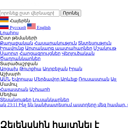
Հայերեն
Русский
English
Լրահոս
Ըստ թեմաների
Քաղաքական
Հասարակություն
Տնտեսություն
Իրավունք
Արտակարգ պատահարներ
Մշակույթ
Սպորտ
Հարցազրույցներ
Վերլուծական
Ծաղրանկարներ
Տարածաշրջան
Արցախ
Թուրքիա
Ադրբեջան
Իրան
Աշխարհ
ԱՄՆ
Եվրոպա
Մերձավոր Արևելք
Ռուսաստան
Այլ
Մամուլ
Հայաստան
Աշխարհ
Մեդիա
Տեսանյութեր
Լուսանկարներ
3:11
Ինչ են կանխատեսում աստղերը մեզ համար. աստ
Զելենսկին հայտնել է