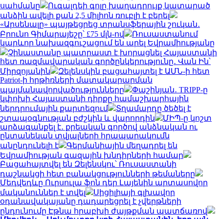
սահմանը
Ուգալդեի գոլը խաղադրույք կատարած
անձին ավելի քան 2,5 միլիոն ռուբլի է բերել
«Արսենալը» պայթեցրեց տրանսֆերային շուկան․
Բրունո Գիմարայեշը՝ £75 մլն-ով
Ռուսաստանում
կարևոր նախազգուշացում են արել Եվրամիությանը
Չինաստանը պատրաստ է խորացնել Հայաստանի
հետ ռազմավարական գործընկերությունը․ Վան Ին՝
Միրզոյանին
Զելենսկին բացահայտել է ԱՄՆ-ի հետ
Patriot-ի հրթիռների մատակարարման
պայմանավորվածությունները
Փաշինյան․ TRIPP-ը
կփոխի Հայաստանի դիրքը համաշխարհային
ներդրումային քարտեզում
Տղամարդը ծեծել է
շտապօգնության բժշկին և վարորդին
ՄԻՊ-ը կոշտ
արձագանքել է․ քրեական գործով անձնական ու
ընտանեկան տվյալների հրապարակումն
անընդունելի է
Գերմանիային մեղադրել են
Եվրամիության գազային խնդիրների համար
Բացահայտվել են Զելենսկու՝ Ռուսաստանի
դաշնակցի հետ բանակցությունների թեմաները
Մեդվեդևը Ուրսուլա ֆոն դեր Լայենին արտասովոր
մականուններ է տվել
Սիցիլիայի գլխավոր
օդանավակայանը դադարեցրել է չվերթների
ընդունումը Էթնա հրաբխի ժայթքման պատճառով