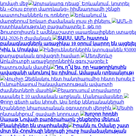
կոմայի մեջ
Արտակարգ դեպք՝ Երևանում․ կոտրել
են «Հույս բոլոր մարդկանց» հիմնադրամի շենքի
պատուհաններն ու դռները
Երևանում և
մարզերում երկար ժամանակ լույս չի լինելու
ԱՄՆ-ի
ոստիկանությունը բացահայտել է, թե որ
ֆուտբոլիստն է ամենաշատը uպառնալիքներ ստացել
ԱԱ-2026-ի ժամանակ
ՏԱՍՍ․ ԱՄՆ հատուկ
բանագնացներն առաջիկա 10 օրում կարող են այցելել
Կիև և Մոսկվա
Ինֆլուենսերներին կտուգանեն $5000
քաղաքական գովազդի համար
Մեդվեդևը
Արևմուտքի առաջնորդներին զգուշացրել է
հատուցման մասին
Դու ո՞վ ես, որ Կաթողիկոսին
ավազանի անունով ես դիմում․ Ամալյան (տեսանյութ)
Վուչիչը Զելենսկու հետ հանդիպումից հետո խոսել է
Ուկրաինայում հակամարտության ավարտի
ժամկետների մասին
Բելառուսում տղամարդը
սպանել է 10 ամսական աղջկան. Մանրամասներ
Փողը գետի պես կհոսի. Այս երեք կենդանակերպի
նշանները կհարստանան օգոստոսի վերջին
Մեսիի
ընտանիքում՝ ցավալի կորուստ
Խոշոր հրդեհ
Սայաթ Նովայի բարձրահարկ շենքերից մեկում.
Բնակիչներ են տարհանվել
Իրանն ու Օմանը շատ
մոտ են Հորմուզի նեղուցի շուրջ համաձայնության