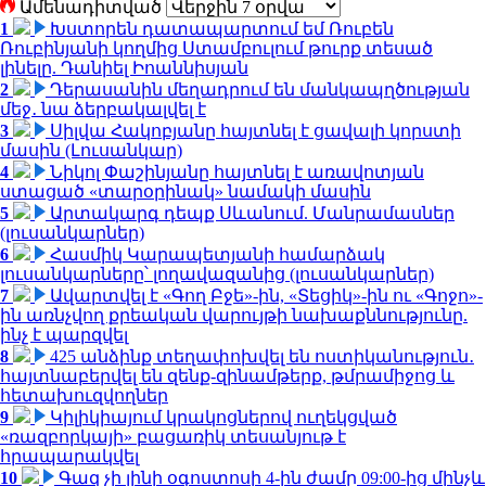
Ամենադիտված
1
Խստորեն դատապարտում եմ Ռուբեն
Ռուբինյանի կողմից Ստամբուլում թուրք տեսած
լինելը. Դանիել Իոաննիսյան
2
Դերասանին մեղադրում են մանկապղծության
մեջ․ նա ձերբակալվել է
3
Սիլվա Հակոբյանը հայտնել է ցավալի կորստի
մասին (Լուսանկար)
4
Նիկոլ Փաշինյանը հայտնել է առավոտյան
ստացած «տարօրինակ» նամակի մասին
5
Արտակարգ դեպք Սևանում. Մանրամասներ
(լուսանկարներ)
6
Հասմիկ Կարապետյանի համարձակ
լուսանկարները՝ լողավազանից (լուսանկարներ)
7
Ավարտվել է «Գող Բջե»-ին, «Տեցիկ»-ին ու «Գոջո»-
ին առնչվող քրեական վարույթի նախաքննությունը.
ինչ է պարզվել
8
425 անձինք տեղափոխվել են ոստիկանություն․
հայտնաբերվել են զենք-զինամթերք, թմրամիջոց և
հետախուզվողներ
9
Կիլիկիայում կրակոցներով ուղեկցված
«ռազբորկայի» բացառիկ տեսանյութ է
հրապարակվել
10
Գազ չի լինի օգոստոսի 4-ին ժամը 09:00-ից մինչև