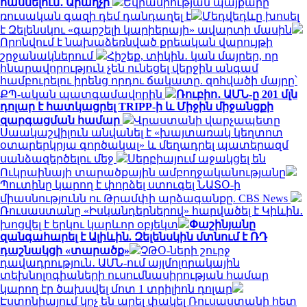
հասնելուն․ Արաղչի
Եվրամիության պայքարը
ռուսական գազի դեմ դանդաղել է
Մեդվեդևը խոսել
է Զելենսկու «գարշելի կարիերայի» ավարտի մասին
Որոնվում է նախաձեռնված քրեական վարույթի
շրջանակներում
Հիշեք, տիկին․ կան մայրեր, որ
հնարավորություն չեն ունեցել վերջին անգամ
համբուրելու իրենց որդու ճակատը. զոհվածի մայրը՝
ՔՊ-ական պատգամավորին
Ռուբիո․ ԱՄՆ-ը 201 մլն
դոլար է հատկացրել TRIPP-ի և Միջին միջանցքի
զարգացման համար
Վրաստանի վարչապետը
Սաակաշվիլուն անվանել է «խայտառակ կեղտոտ
օտարերկրյա գործակալ» և մեղադրել պատերազմ
սանձազերծելու մեջ
Սերբիայում աջակցել են
Ուկրաինայի տարածքային ամբողջականությանը
Պուտինը կարող է փորձել ստուգել ՆԱՏՕ-ի
միասնությունն ու Թրամփի արձագանքը. CBS News
Ռուսաստանը «Իսկանդերներով» հարվածել է Կիևին․
խոցվել է երկու կարևոր օբյեկտ
Փաշինյանը
զանգահարել է Ալիևին. Զելենսկին մտնում է ՌԴ
դաշնակցի «տարածք»
ՉԹՕ-ների շուրջ
դավադրություն․ ԱՄՆ-ում այլմոլորակային
տեխնոլոգիաների ուսումնասիրության համար
կարող էր ծախսվել մոտ 1 տրիլիոն դոլար
Էստոնիայում կոչ են արել փակել Ռուսաստանի հետ