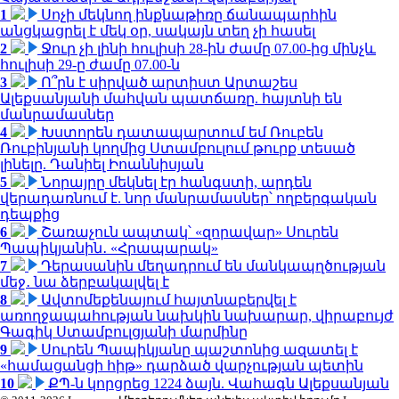
1
Սոչի մեկնող ինքնաթիռը ճանապարհին
անցկացրել է մեկ օր, սակայն տեղ չի հասել
2
Ջուր չի լինի հուլիսի 28-ին ժամը 07.00-ից մինչև
հուլիսի 29-ը ժամը 07.00-ն
3
Ո՞րն է սիրված արտիստ Արտաշես
Ալեքսանյանի մահվան պատճառը. հայտնի են
մանրամասներ
4
Խստորեն դատապարտում եմ Ռուբեն
Ռուբինյանի կողմից Ստամբուլում թուրք տեսած
լինելը. Դանիել Իոաննիսյան
5
Նորայրը մեկնել էր հանգստի, արդեն
վերադառնում է. նոր մանրամասներ՝ ողբերգական
դեպքից
6
Շառաչուն ապտակ՝ «զորավար» Սուրեն
Պապիկյանին․ «Հրապարակ»
7
Դերասանին մեղադրում են մանկապղծության
մեջ․ նա ձերբակալվել է
8
Ավտոմեքենայում հայտնաբերվել է
առողջապահության նախկին նախարար, վիրաբույժ
Գագիկ Ստամբուլցյանի մարմինը
9
Սուրեն Պապիկյանը պաշտոնից ազատել է
«համացանցի հիթ» դարձած վարչության պետին
10
ՔՊ-ն կորցրեց 1224 ձայն. Վահագն Ալեքսանյան