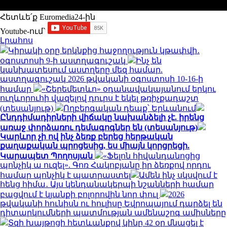
Հետևե՛ք Euromedia24-ին
Youtube-ում`
Լրահոս
Կիրակի օրը երկնքից հաջողություն կթափվի․
օգոստոսի 9-ի աստղագուշակ
Ինչ են
կանխատեսում աստղերը մեզ համար.
աստղագուշակ 2026 թվականի օգոստոսի 10-16-ի
համար
«Շերեմետևո» օդանավակայանում երկու
ուղևորուհի վազելով դուրս է եկել թռիչքադաշտ
(տեսանյութ)
Ողբերգական դեպք՝ Երևանում
Ընդդիմադիրների վիճակը նախանձելի չէ. իրենց
առաջ փորձառու դեմագոգներ են (տեսանյութ)
Կարևոր չի ով ինչ ձեռք բերեց հերթական
քաղաքական պրոցեսից, ես միայն կորցրեցի.
Կարապետ Պողոսյան
«Ֆելոն հիվանդանոցից
պոնչիկ ա ուզել». Գոռ Հակոբյանը իր ձեռքով որդու
համար պոնչիկ է պատրաստել
Ամեն ինչ սկսվում է
հենց հիմա․ Այս կենդանակերպի նշանների համար
բացվում է կյանքի բոլորովին նոր փուլ
2026
թվականի հունիսն ու հուլիսը Եվրոպայում դարձել են
դիտարկումների պատմության ամենաշոգ ամիսները
Տզի խայթոցի հետևանքով կինը 42 օր մնացել է