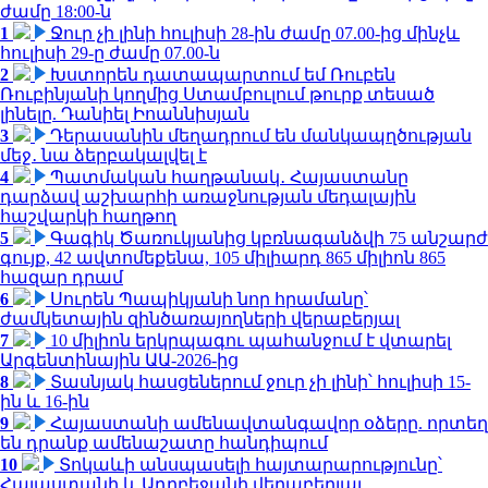
ժամը 18:00-ն
1
Ջուր չի լինի հուլիսի 28-ին ժամը 07.00-ից մինչև
հուլիսի 29-ը ժամը 07.00-ն
2
Խստորեն դատապարտում եմ Ռուբեն
Ռուբինյանի կողմից Ստամբուլում թուրք տեսած
լինելը. Դանիել Իոաննիսյան
3
Դերասանին մեղադրում են մանկապղծության
մեջ․ նա ձերբակալվել է
4
Պատմական հաղթանակ․ Հայաստանը
դարձավ աշխարհի առաջնության մեդալային
հաշվարկի հաղթող
5
Գագիկ Ծառուկյանից կբռնագանձվի 75 անշարժ
գույք, 42 ավտոմեքենա, 105 միլիարդ 865 միլիոն 865
հազար դրամ
6
Սուրեն Պապիկյանի նոր հրամանը՝
ժամկետային զինծառայողների վերաբերյալ
7
10 միլիոն երկրպագու պահանջում է վտարել
Արգենտինային ԱԱ-2026-ից
8
Տասնյակ հասցեներում ջուր չի լինի՝ հուլիսի 15-
ին և 16-ին
9
Հայաստանի ամենավտանգավոր օձերը. որտեղ
են դրանք ամենաշատը հանդիպում
10
Տոկաևի անսպասելի հայտարարությունը՝
Հայաստանի և Ադրբեջանի վերաբերյալ