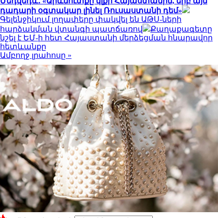
Մեդվեդև․ «Արևմուտքը կլքի Հայաստանին, երբ այն
դադարի օգտակար լինել Ռուսաստանի դեմ»
Գելենջիկում լողափերը փակվել են ԱԹՍ-ների
հարձակման վտանգի պատճառով
Քաղաքագետը
նշել է ԵՄ-ի հետ Հայաստանի մերձեցման հնարավոր
հետևանքը
Ամբողջ լրահոսը »