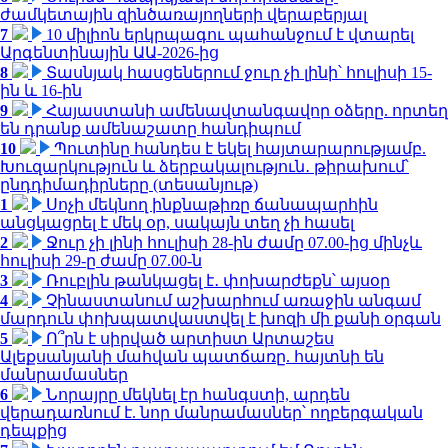
ժամկետային զինծառայողների վերաբերյալ
7
10 միլիոն երկրպագու պահանջում է վտարել
Արգենտինային ԱԱ-2026-ից
8
Տասնյակ հասցեներում ջուր չի լինի՝ հուլիսի 15-
ին և 16-ին
9
Հայաստանի ամենավտանգավոր օձերը. որտեղ
են դրանք ամենաշատը հանդիպում
10
Պուտինը հանդես է եկել հայտարարությամբ.
Խուզարկություն և ձերբակալություն․ թիրախում՝
ընդդիմադիրները (տեսանյութ)
1
Սոչի մեկնող ինքնաթիռը ճանապարհին
անցկացրել է մեկ օր, սակայն տեղ չի հասել
2
Ջուր չի լինի հուլիսի 28-ին ժամը 07.00-ից մինչև
հուլիսի 29-ը ժամը 07.00-ն
3
Ռուբլին թանկացել է․ փոխարժեքն՝ այսօր
4
Չինաստանում աշխարհում առաջին անգամ
մարդուն փոխպատվաստվել է խոզի մի քանի օրգան
5
Ո՞րն է սիրված արտիստ Արտաշես
Ալեքսանյանի մահվան պատճառը. հայտնի են
մանրամասներ
6
Նորայրը մեկնել էր հանգստի, արդեն
վերադառնում է. նոր մանրամասներ՝ ողբերգական
դեպքից