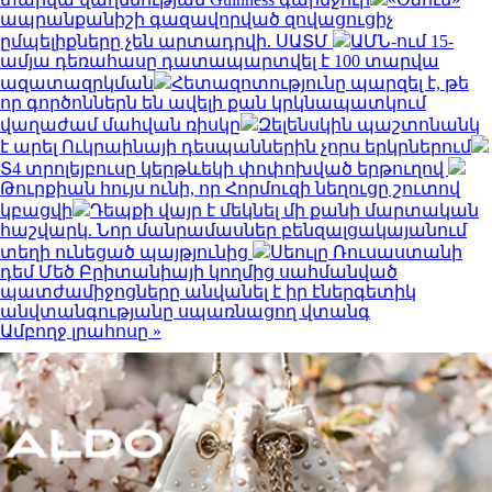
ապրանքանիշի գազավորված զովացուցիչ
ըմպելիքները չեն արտադրվի. ՍԱՏՄ
ԱՄՆ-ում 15-
ամյա դեռահասը դատապարտվել է 100 տարվա
ազատազրկման
Հետազոտությունը պարզել է, թե
որ գործոններն են ավելի քան կրկնապատկում
վաղաժամ մահվան ռիսկը
Զելենսկին պաշտոնանկ
է արել Ուկրաինայի դեսպաններին չորս երկրներում
Տ4 տրոլեյբուսը կերթևեկի փոփոխված երթուղով
Թուրքիան հույս ունի, որ Հորմուզի նեղուցը շուտով
կբացվի
Դեպքի վայր է մեկնել մի քանի մարտական
հաշվարկ. Նոր մանրամասներ բենզալցակայանում
տեղի ունեցած պայթյունից
Սեուլը Ռուսաստանի
դեմ Մեծ Բրիտանիայի կողմից սահմանված
պատժամիջոցները անվանել է իր էներգետիկ
անվտանգությանը սպառնացող վտանգ
Ամբողջ լրահոսը »