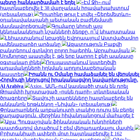
պետը հանկարծամահ է եղել
«Էմ Ջի»-ում
հայտնաբերվել է 38 վարչական իրավախախտում
(տեսանյութ)
Պուտինը թույլ է տվել «Շերեմետևո»
օդանավակայանի պետական բաժնեմասի
մասնավորեցումը
Գումարը կհոսի այս
կենդանակերպի նշանների ձեռքը. ո՞վ կհարստանա
Լեհաստանում կբացեն Եվրոպայում Աստվածամոր
ամենաբարձր արձանը
Ազատություն Բաքվի
բանտերում գտնվող բոլոր հայերին․ Աբրահամյան
Սոմնոլոգը պատմել է, թե երբ կարող է քնի պակասը
օգտակար լինել
Ռուսաստանում կստեղծվի
ադամանդների հղկման արդյունաբերական
կլաստեր
Իրանն ու Օմանը համաձայնել են վերսկսել
Հորմուզի նեղուցով իրականացվող նավարկությունը․
Al Arabiya
Axios․ ԱՄՆ-ում կասկածի տակ են դրել
Թրամփի խոստացած «ոսկե դարի» տնտեսական
ծրագրերը
Տավուշի պարեկները հայտնաբերել են
անկանոն երթևեկող «Նիվան» (տեսանյութ)
Փրկարարներն աղբակույտի տակից դուրս են բերել
քաղաքացուն․ վերջինս հիվանդանոցում մահացել է
Ալլա Պուգաչովան ֆինանսական խնդիրների
պատճառով մտածում է բեմ վերադառնալու մասին
Բրիտանիայի ափերի մոտ հայտնաբերվել է 162
տարվա վաղեմության Guinness գարեջուր
«Օձուն»