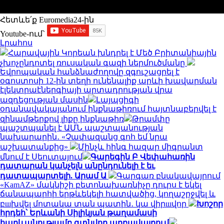
Հետևե՛ք Euromedia24-ին
Youtube-ում`
Լրահոս
Հարավային Կորեան խնդրել է Մեծ Բրիտանիային
չխոչընդոտել ռուսական գազի ներմուծմանը
Եվրոպական հանձնաժողովը զգուշացրել է
օգոստոսի 12-ին տեղի ունենալիք արևի խավարման
էլեկտրաէներգիայի արտադրության վրա
ազդեցության մասին
Լայպցիգի
օդանավակայանում ինքնաթիռում հայտնաբերվել է
զինամթերքով լիքը ինքնաթիռ
Թրամփը
պաշտպանել է ԱՄՆ պաշտպանության
նախարարին․ «Չափազանց գոհ եմ նրա
աշխատանքից»
Մինչև հինգ հազար միգրանտ
մնում է Սեուտայում
Գարեգին Բ Վեփահառին
դատարան կանչելն անընդունելի է եւ
դատապարտելի. Արամ Ա
Գարգառ բնակավայրում
«KamAZ» մակնիշի բետոնախառնիչը դուրս է եկել
ճանապարհի երթևեկելի հատվածից, կողաշրջվել և
բшխվել մոտակա տան պատին․ կա վիրшվոր
Խոշոր
հրդեհ՝ Երևանի Սիլիկյան թաղամասի
հարևանությամբ գտնվող աղբավայրում