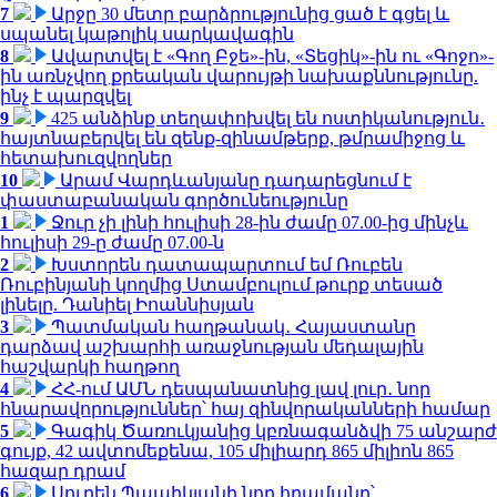
7
Արջը 30 մետր բարձրությունից ցած է գցել և
սպանել կաթոլիկ սարկավագին
8
Ավարտվել է «Գող Բջե»-ին, «Տեցիկ»-ին ու «Գոջո»-
ին առնչվող քրեական վարույթի նախաքննությունը.
ինչ է պարզվել
9
425 անձինք տեղափոխվել են ոստիկանություն․
հայտնաբերվել են զենք-զինամթերք, թմրամիջոց և
հետախուզվողներ
10
Արամ Վարդևանյանը դադարեցնում է
փաստաբանական գործունեությունը
1
Ջուր չի լինի հուլիսի 28-ին ժամը 07.00-ից մինչև
հուլիսի 29-ը ժամը 07.00-ն
2
Խստորեն դատապարտում եմ Ռուբեն
Ռուբինյանի կողմից Ստամբուլում թուրք տեսած
լինելը. Դանիել Իոաննիսյան
3
Պատմական հաղթանակ․ Հայաստանը
դարձավ աշխարհի առաջնության մեդալային
հաշվարկի հաղթող
4
ՀՀ-ում ԱՄՆ դեսպանատնից լավ լուր․ նոր
հնարավորություններ՝ հայ զինվորականների համար
5
Գագիկ Ծառուկյանից կբռնագանձվի 75 անշարժ
գույք, 42 ավտոմեքենա, 105 միլիարդ 865 միլիոն 865
հազար դրամ
6
Սուրեն Պապիկյանի նոր հրամանը՝