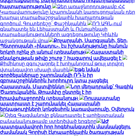
սկզբունքներով. բարձրաստիճան հոգեւորականների
հայտարարությունը
Ձեր առաջնորդությամբ ՀՀ
Կառավարությունը կշարունակի կառուցողական դեր
խաղալ տարածաշրջանային խաղաղության
գործում. Գուտերեշը՝ Փաշինյանին
ՌԴ ԱԳՆ-ում
գնահատել են Լեհաստանի և Ուկրաինայի
տարաձայնությունների ազդեցությունը Կիևին
աջակցության վրա
Քոչարյանի, Սարգսյանի, Տեր-
Պետրոսյանի «ինադու». էս իշխանությունը հանուն
երկրի ոչինչ չի անում (տեսանյութ)
Հայաստանի
բնակչության թիվը շուրջ 7 հազարով ավելացել է
Քիմիկոսը զգուշացրել է խոհանոցում թույլ տրվող
վտանգավոր սխալի մասին
Եթե նման
գործելակերպը շարունակվի ՌԴ-ն իր
զբոսաշրջիկներին խորհուրդ կտա չայցելել
Հայաստան. Մատվիենկո
Նոր մեղադրանք՝ Գագիկ
Ծառուկյանին. Թրամփը ընտրել է իր
իրավահաջորդին (տեսանյութ)
Ռուսաստանը
պատրաստ է շարունակել Հայաստանի
երկաթուղիների կոնցեսիոն կառավարումը. Օվերչուկ
Օլեգ Գազմանովը քննադատել է արհեստական
բանականությամբ ստեղծված երգերը
ԱԺ
պատգամավորի հոր հոգեհանգստին մասնակցելու
ժամանակ Գորիսի էկոպարեկային ծառայության