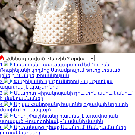
Ամենադիտված
1
Խստորեն դատապարտում եմ Ռուբեն
Ռուբինյանի կողմից Ստամբուլում թուրք տեսած
լինելը. Դանիել Իոաննիսյան
2
Փաշինյանի որոշումներով 7 պաշտոնյա
ազատվել է պաշտոնից
3
Անահիտ Կիրակոսյանի դուստրն ամուսնանում
է. մանրամասներ
4
Սիլվա Հակոբյանը հայտնել է ցավալի կորստի
մասին (Լուսանկար)
5
Նիկոլ Փաշինյանը հայտնել է առավոտյան
ստացած «տարօրինակ» նամակի մասին
6
Արտակարգ դեպք Սևանում. Մանրամասներ
(լուսանկարներ)