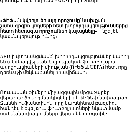
գիտություն է ընդունել» ՄՕԿ-ի որոշումը։
«ՖԻՖԱ-ն կվերլուծի այդ որոշումը՝ նախքան
շահագրգիռ կողմերի հետ խորհրդակցություններից
հետո հետագա որոշումներ կայացնելը»
, - նշել են
կազմակերպությունից։
ARD-ի փոխանցմամբ՝ խորհրդակցություններ կարող
են անցկացվել նաև Եվրոպական ֆուտբոլային
ասոցիացիաների միության (ՈՒԵՖԱ, UEFA) հետ, որը
դեռևս չի մեկնաբանել իրավիճակը։
Ռուսական թիմերի միջազգային մրցաշարեր
վերադարձի կողմնակիցներից է ՖԻՖԱ-ի նախագահ
Ջաննի Ինֆանտինոն, որը նախկինում բազմիցս
հանդես է եկել ռուս ֆուտբոլիստների նկատմամբ
սահմանափակումները վերացնելու օգտին։