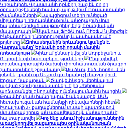
Կոբախիձե. Վրաստանի դռները բաց են բոլոր
զբոսաշրջիկների համար, այդ թվում՝ Ռուսաստանից
ժամանածների
Լայպցիգում տեղի ունեցած
միջադեպի հետաքննություն․ անօդաչուի մոտ
հայտնաբերված պայթուցիկը եղել է ռազմական
մակարդակի
Սկանդալ ՖԻՖԱ-ում․ ՈՒԵՖԱ-ն մերժել է
Ինֆանտինոյի ներողությունը և պահպանում է
բոյկոտը
Զոհասեղանին երևանցու կյանքն է․
Վարդանյանը՝ Երևանի օդի որակի մասին
(տեսանյութ)
Կիևում քննարկվել են Ադրբեջանի և
Ուկրաինայի հարաբերությունները
Ընդլայնվել է
տրանսպորտային ծախսի փոխհատուցման ծրագրի
շահառուների շրջանակը
Այս ձևով ինձ փորձում են
լռեցնել, քանի որ ԱԺ-ում դա նրանց չի հաջողվում․
Էդգար Ղազարյան
Ծաղկեփնջեր, մեքենայում
արված ջերմ լուսանկարներ. Էլիզ Մելիքյանն
արձագանքել է կողակից ունենալու մասին հարցին
Թրամփը փակ հանդիպում է անցկացրել ԱՄՆ
հետախուզական համայնքի ղեկավարների հետ
Իտալիայի 27 քաղաքներում տապի պատճառով
վտանգավորության առավելագույն մակարդակ է
հայտարարվել
Կոչ ենք անում իշխանություններին
առաջնորդվել բացառապես օրինականության