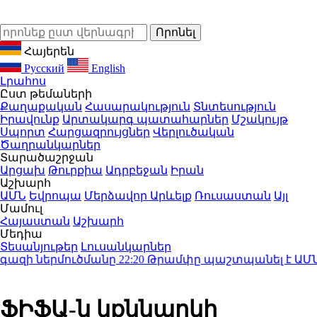
Հայերեն
Русский
English
Լրահոս
Ըստ թեմաների
Քաղաքական
Հասարակություն
Տնտեսություն
Իրավունք
Արտակարգ պատահարներ
Մշակույթ
Սպորտ
Հարցազրույցներ
Վերլուծական
Ծաղրանկարներ
Տարածաշրջան
Արցախ
Թուրքիա
Ադրբեջան
Իրան
Աշխարհ
ԱՄՆ
Եվրոպա
Մերձավոր Արևելք
Ռուսաստան
Այլ
Մամուլ
Հայաստան
Աշխարհ
Մեդիա
Տեսանյութեր
Լուսանկարներ
զի ներմուծմանը
22:20
Թրամփը պաշտպանել է ԱՄՆ պ
ՖԻՖԱ-ն կքննարկի