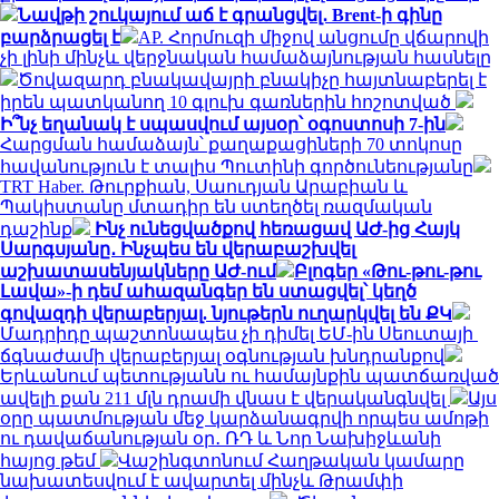
Նավթի շուկայում աճ է գրանցվել․ Brent-ի գինը
բարձրացել է
AP. Հորմուզի միջով անցումը վճարովի
չի լինի մինչև վերջնական համաձայնության հասնելը
Ծովազարդ բնակավայրի բնակիչը հայտնաբերել է
իրեն պատկանող 10 գլուխ գառներին հոշոտված
Ի՞նչ եղանակ է սպասվում այսօր՝ օգոստոսի 7-ին
Հարցման համաձայն՝ քաղաքացիների 70 տոկոսը
հավանություն է տալիս Պուտինի գործունեությանը
TRT Haber. Թուրքիան, Սաուդյան Արաբիան և
Պակիստանը մտադիր են ստեղծել ռազմական
դաշինք
Ինչ ունեցվածքով հեռացավ ԱԺ-ից Հայկ
Սարգսյանը․ Ինչպես են վերաբաշխվել
աշխատասենյակները ԱԺ-ում
Բլոգեր «Թու-թու-թու
Լավա»-ի դեմ ահազանգեր են ստացվել՝ կեղծ
գովազդի վերաբերյալ. նյութերն ուղարկվել են ՔԿ
Մադրիդը պաշտոնապես չի դիմել ԵՄ-ին Սեուտայի ​​
ճգնաժամի վերաբերյալ օգնության խնդրանքով
Երևանում պետությանն ու համայնքին պատճառված
ավելի քան 211 մլն դրամի վնաս է վերականգնվել
Այս
օրը պատմության մեջ կարձանագրվի որպես ամոթի
ու դավաճանության օր․ ՌԴ և Նոր Նախիջևանի
հայոց թեմ
Վաշինգտոնում Հաղթական կամարը
նախատեսվում է ավարտել մինչև Թրամփի