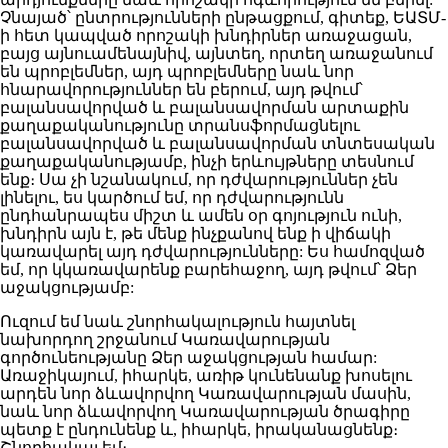
Չնայած՝ ընտրությունների ընթացքում, գիտեք, ԵԱՏՄ-
ի հետ կապված որոշակի խնդիրներ առաջացան,
բայց այնուամենայնիվ, այնտեղ, որտեղ առաջանում
են պրոբլեմներ, այդ պրոբլեմները նաև նոր
հնարավորություններ են բերում, այդ թվում՝
բալանսավորված և բալանսավորման արտաքին
քաղաքականությունը տրանսֆորմացնելու
բալանսավորված և բալանսավորման տնտեսական
քաղաքականությամբ, ինչի երևույթները տեսնում
ենք։ Սա չի նշանակում, որ դժվարություններ չեն
լինելու, ես կարծում եմ, որ դժվարությունն
ընդհանրապես միշտ և ամեն օր գոյություն ունի,
խնդիրն այն է, թե մենք ինչքանով ենք ի վիճակի
կառավարել այդ դժվարությունները: Ես համոզված
եմ, որ կկառավարենք բարեհաջող, այդ թվում՝ Ձեր
աջակցությամբ:
Ուզում եմ նաև շնորհակալություն հայտնել
նախորդող շրջանում Կառավարության
գործունեությանը Ձեր աջակցության համար:
Առաջիկայում, իհարկե, առիթ կունենանք խոսելու
արդեն նոր ձևավորվող Կառավարության մասին,
նաև նոր ձևավորվող Կառավարության ծրագիրը
պետք է ընդունենք և, իհարկե, իրականացնենք։
Շնորհակալ եմ։