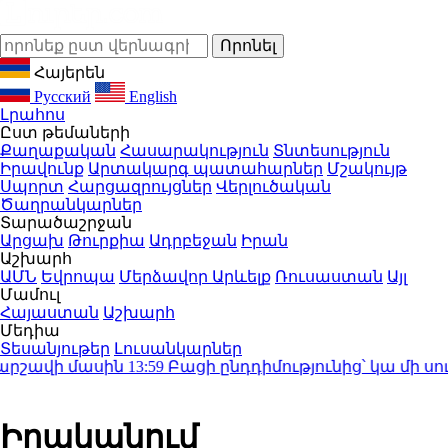
Հայերեն
Русский
English
Լրահոս
Ըստ թեմաների
Քաղաքական
Հասարակություն
Տնտեսություն
Իրավունք
Արտակարգ պատահարներ
Մշակույթ
Սպորտ
Հարցազրույցներ
Վերլուծական
Ծաղրանկարներ
Տարածաշրջան
Արցախ
Թուրքիա
Ադրբեջան
Իրան
Աշխարհ
ԱՄՆ
Եվրոպա
Մերձավոր Արևելք
Ռուսաստան
Այլ
Մամուլ
Հայաստան
Աշխարհ
Մեդիա
Տեսանյութեր
Լուսանկարներ
վի մասին
13:59
Բացի ընդդիմությունից՝ կա մի սուբյեկտ, 
Իրականում