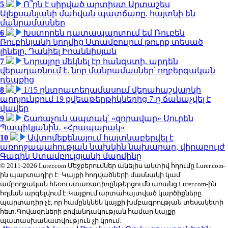
5
Ո՞րն է սիրված արտիստ Արտաշես
Ալեքսանյանի մահվան պատճառը. հայտնի են
մանրամասներ
6
Խստորեն դատապարտում եմ Ռուբեն
Ռուբինյանի կողմից Ստամբուլում թուրք տեսած
լինելը. Դանիել Իոաննիսյան
7
Նորայրը մեկնել էր հանգստի, արդեն
վերադառնում է. նոր մանրամասներ՝ ողբերգական
դեպքից
8
1/15 ընտրատեղամասում վերահաշվարկի
արդյունքում 19 քվեաթերթիկներից 7-ը ճանաչվել է
վավեր
9
Շառաչուն ապտակ՝ «զորավար» Սուրեն
Պապիկյանին․ «Հրապարակ»
10
Ավտոմեքենայում հայտնաբերվել է
առողջապահության նախկին նախարար, վիրաբույժ
Գագիկ Ստամբուլցյանի մարմինը
© 2011-2026 Lurer.com Մեջբերումներ անելիս ակտիվ հղումը Lurer.com-
ին պարտադիր է: Կայքի հոդվածների մասնակի կամ
ամբողջական հեռուստառադիոընթերցումն առանց Lurer.com-ին
հղման արգելվում է:Կայքում արտահայտված կարծիքները
պարտադիր չէ, որ համընկնեն կայքի խմբագրության տեսակետի
հետ:Գովազդների բովանդակության համար կայքը
պատասխանատվություն չի կրում: