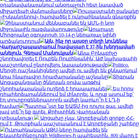
օդանավակայանում անօդաչուի հետ կապված
միջադեպի մանրամասները
Ռուսաստանի բանակը
«Իսկանդերով» հարվածել է ուկրաինական գնացքին
Չինաստանում մեկնաբանել են ԱՄՆ-ի նոր
միջուկային ռազմավարությունը
Արարատ
Միրզոյանը օգոստոսի 10-14-ը ներառյալ կլինի
արձակուրդում
Այն, ինչ որ այսօր տեղի կունենա
Վաղարշապատաում հավասար է 37-ին խեղդամահ
անելուն. Գեղամ Մանուկյան
Անա Բրնաբիչը
շնորհավորել է Ռուբեն Ռուբինյանին՝ ԱԺ նախագահի
պաշտոնում ընտրվելու կապակցությամբ
Politico.
Մերցի դաշնակիցները ավելի ու ավելի են քննարկում
նրա հնարավոր հրաժարականը աշնանը
Տիգրան
Արզաքանցյանը ծննդյան օրվա առթիվ
շնորհակալական ուղերձ է հրապարակել
Ես հորս
դիահերձարաններում եմ փնտրել, և դուք ասում եք՝
էդ տուրբոգեներատորն ավելի կարևո՞ր է ԼՂ-ի
համար
Պատրա՞ստ եք ԵԱՏՄ-ից դուրս գալ, ավելի
լավ տե՞ղ եք գտել. Քրիստինե Վարդանյան
(տեսանյութ)
Արցախը չկա, Ադրբեջանի զորքը ՀՀ-
ում է, Թուրքիան պաշտպանում է Ադրբեջանի շահերը
Ուկրաինական ԱԹՍ-ները հարվածել են
Եկատերինբուրգի Wildberries-ի պահեստին․ 800 մարդ է