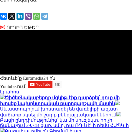
ՈՒՂԻՂ ԵԹԵՐ
Հետևե՛ք Euromedia24-ին
Youtube-ում`
Լրահոս
Ծիծեռնակաբերդը մզկիթ էիք դարձրել՝ դուք մի
խոսեք նախընտրական քարոզարշավի մասին
Սևաստոպոլում խոստացել են վառելիքի ազատ
վաճառք սկսել մի շարք բենզալցակայաններում
Բացի ընդդիմությունից՝ կա մի սուբյեկտ, որ չի
ճանաչում 29.743 քառ. կմ-ը. դա ՌԴ-ն է՝ ի դեմս ՀԱՊԿ-ի
Բացահայտվել են Գերմանիայի