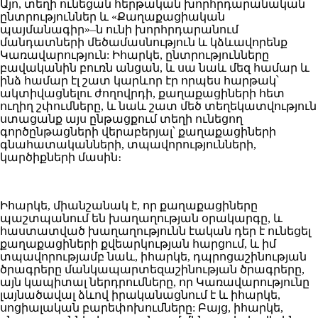
Այո, տեղի ունեցան հերթական խորհրդարանական
ընտրություններ և «Քաղաքացիական
պայմանագիր»–ն ունի խորհրդարանում
մանդատների մեծամասնություն և կձևավորենք
Կառավարություն: Իհարկե, ընտրությունները
բավականին բուռն անցան, և սա նաև մեզ համար և
ինձ համար էլ շատ կարևոր էր որպես հարթակ՝
ակտիվացնելու ժողովրդի, քաղաքացիների հետ
ուղիղ շփումները, և նաև շատ մեծ տեղեկատվություն
ստացանք այս ընթացքում տեղի ունեցող
գործընթացների վերաբերյալ՝ քաղաքացիների
գնահատականների, տպավորությունների,
կարծիքների մասին։
Իհարկե, միանշանակ է, որ քաղաքացիները
պաշտպանում են խաղաղության օրակարգը, և
հաստատված խաղաղությունն էական դեր է ունեցել
քաղաքացիների քվեարկության հարցում, և իմ
տպավորությամբ նաև, իհարկե, դպրոցաշինության
ծրագրերը մանկապարտեզաշինության ծրագրերը,
այն կապիտալ ներդրումները, որ Կառավարությունը
լայնածավալ ձևով իրականացնում է և իհարկե,
սոցիալական բարեփոխումները: Բայց, իհարկե,