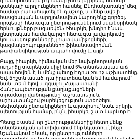
դրսևորումներն ի վիճակի չեն եղել իրենց համար
ցանկալի արդյունքների հասնել: Ընդհակառակը՝ մեզ
համար բացահայտել են դաշտը, և մենք ավելի
հասցեական և արդյունավետ կարող ենք գործել,
որպեսզի հետագա ընտրություններում նմանօրինակ
երևույթները բացառվեն։ Իհարկե, խնդիր է նաև
ընտրական համակարգի հետագա լավարկումը,
կուսակցությունների, լրատվամիջոցների,
կազմակերպությունների ֆինանսավորման
թափանցիկության ապահովումը և այլն:
Բայց, իհարկե, հիմնական մեր նախընտրական
ուղերձը տարեկան միջինում 6% տնտեսական աճ
ապահովելն է, և մենք պետք է դրա շուրջ աշխատենք:
Եվ, ճիշտն ասած, դա իրատեսական եմ համարում՝
նաև տեսնելով և զգալով Հայաստանի
Հանրապետության քաղաքացիների
տրամադրվածությունը՝ աշխատելու և
աշխատանքով բարեկեցություն ստեղծելու
սեփական ընտանիքների և այսպիսով՝ նաև երկրի,
պետության համար, ինչն, իհարկե, շատ կարևոր է:
Պետք է ասեմ, որ ընտրություններից հետո մենք
տնտեսական ակտիվացում ենք նկատում, ինչը
նշանակում է նաև, որ ընտրությունների
արդյունքները նաև որոշակի ոգևորություն են բերել: