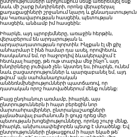
ընտրությունների արդյունքում մենք առերեսվել ենք
նաև մի շարք խնդիրների, որոնց վերաբերյալ
քաղաքացիների շրջանում նյարդ և քննադատություն
կա Կառավարության հասցեին, պետության
հասցեին, անձամբ իմ հասցեին:
Իհարկե, այդ պրոբլեմները, առաջին հերթին,
վերաբերում են արդարության և
արդարադատության ոլորտին: Ինչքան էլ մի քիչ
անհարմար է ինձ համար դա ասել, որովհետև
հասկանում եմ, որ հաջորդիվ ձևակերպվում է
հետևյալ հարցը, թե ութ տարվա մեջ ինչո՞ւ այդ
խնդիրները լուծված չեն։ Այստեղ ես, իհարկե, ունեմ
նաև բացատրություններ և պարզաբանել եմ, այդ
թվում՝ այն սահմանադրական
անձեռնմխելիությունների պատճառով, որ
դատական որոշ հատվածներում մենք ունենք:
Բայց ընդհանուր առմամբ, իհարկե, այս
ընտրություններն ի հայտ բերեցին նոր
մարտահրավերներ, ընտրակաշառքների
լայնածավալ բաժանումն ի ցույց դրեց մեր
պետության խոցելիությունները, որոնց շուրջ մենք,
իհարկե, անխուսափելիորեն պետք է մտածենք: Եվ
ընտրությունների ընթացքում ի հայտ եկած թե՛