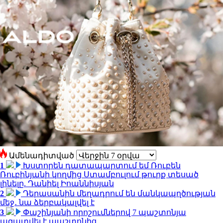
Ամենադիտված
1
Խստորեն դատապարտում եմ Ռուբեն
Ռուբինյանի կողմից Ստամբուլում թուրք տեսած
լինելը. Դանիել Իոաննիսյան
2
Դերասանին մեղադրում են մանկապղծության
մեջ․ նա ձերբակալվել է
3
Փաշինյանի որոշումներով 7 պաշտոնյա
ազատվել է պաշտոնից