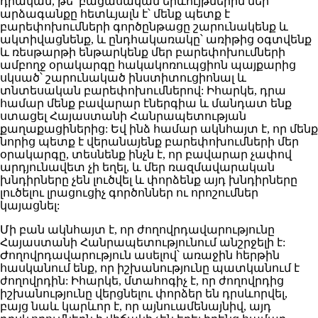
դրական, թե՛ բացասական երևույթներին մեր
արձագանքը հետևյալն է՝ մենք պետք է
բարեփոխումների գործընթացը շարունակենք և
ակտիվացնենք, և ընդհակառակը՝ առիթից օգտվենք
և ռեսթարթի ենթարկենք մեր բարեփոխումների
ամբողջ օրակարգը հակակոռուպցիոն պայքարից
սկսած՝ շարունակած ինստիտուցիոնալ և
տնտեսական բարեփոխումներով: Իհարկե, դրա
համար մենք բավարար էներգիա և մանդատ ենք
ստացել Հայաստանի Հանրապետության
քաղաքացիներից: Եվ ինձ համար ակնհայտ է, որ մենք
նորից պետք է վերանայենք բարեփոխումների մեր
օրակարգը, տեսնենք ինչն է, որ բավարար չափով
արդյունավետ չի եղել, և մեր ռազմավարական
խնդիրները չեն լուծվել և փորձենք այդ խնդիրները
լուծելու լրացուցիչ գործոններ ու որոշումներ
կայացնել:
Մի բան ակնհայտ է, որ ժողովրդավարությունը
Հայաստանի Հանրապետությունում անշրջելի է:
Ժողովրդավարություն ասելով՝ առաջին հերթին
հասկանում ենք, որ իշխանությունը պատկանում է
ժողովրդին: Իհարկե, մտահոգիչ է, որ ժողովրդից
իշխանությունը վերցնելու փորձեր են դրսևորվել,
բայց նաև կարևոր է, որ այնուամենայնիվ, այդ