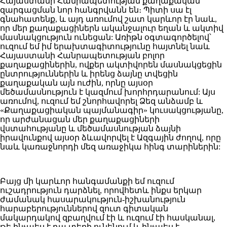
Հայաստանի Հանրապետության քաղաքական
զարգացման նոր հանգրվանն են։ Պիտի սա էլ
գնահատենք, և այդ առումով շատ կարևոր էր նաև,
որ մեր քաղաքացիներն ականջալուր եղան և ակտիվ
մասնակցություն ունեցան: Առիթն օգտագործելով՝
ուզում եմ իմ երախտագիտությունը հայտնել նաև
Հայաստանի Հանրապետության բոլոր
քաղաքացիներին, ովքեր ակտիվորեն մասնակցեցին
ընտրություններին և իրենց ձայնը տվեցին
քաղաքական այն ուժին, որնը այսօր
մեծամասնություն է կազմում խորհրդարանում: Այս
առումով, ուզում եմ շնորհավորել Ձեզ անձամբ և
«Քաղաքացիական պայմանագիր» կուսակցությանը,
որ արժանացան մեր քաղաքացիների
վստահությանը և մեծամասնության ձայնի
իրավունքով այսօր ձևավորվել է Ազգային ժողով, որը
նաև կառաջնորդի մեզ առաջիկա հինգ տարիներին:
Բայց մի կարևոր հանգամանքի եմ ուզում
ուշադրություն դարձնել, որովհետև ինքս երկար
ժամանակ հասարակություն-իշխանություն
հարաբերություններով զուտ գիտական
մակարդակով զբաղվում էի և ուզում էի հասկանալ,
թե ինչպես է դա տեղի ունենում և ինչպես է