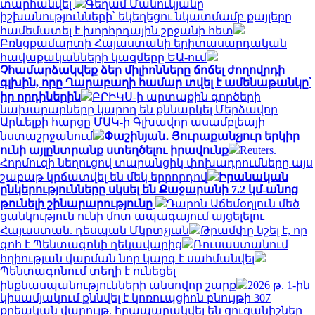
տարհանվել
Գեղամ Մանուկյանը
իշխանությունների՝ եկեղեցու նկատմամբ քայլերը
համեմատել է խորհրդային շրջանի հետ
Բռնցքամարտի Հայաստանի երիտասարդական
հավաքականների կազմերը ԵԱ-ում
Չհամարձակվեք ձեր միլիոնները ճոճել ժողովրդի
գլխին, որը Ղարաբաղի համար տվել է ամենաթանկը՝
իր որդիներին
ԲՐԻԿՍ-ի արտաքին գործերի
նախարարները կարող են քննարկել Մերձավոր
Արևելքի հարցը ՄԱԿ-ի Գլխավոր ասամբլեայի
նստաշրջանում
Փաշինյան․ Յուրաքանչյուր երկիր
ունի այլընտրանք ստեղծելու իրավունք
Reuters.
Հորմուզի նեղուցով տարանցիկ փոխադրումները այս
շաբաթ կրճատվել են մեկ երրորդով
Իրանական
ընկերությունները սկսել են Քաջարանի 7.2 կմ-անոց
թունելի շինարարությունը
Դարոն Աճեմօղլուն մեծ
ցանկություն ունի մոտ ապագայում այցելելու
Հայաստան. դեսպան Մկրտչյան
Թրամփը նշել է, որ
գոհ է Պենտագոնի ղեկավարից
Ռուսաստանում
հղիության վարման նոր կարգ է սահմանվել
Պենտագոնում տեղի է ունեցել
ինքնասպանությունների անսովոր շարք
2026 թ. 1-ին
կիսամյակում քննվել է կոռուպցիոն բնույթի 307
քրեական վարույթ. հրապարակվել են ցուցանիշներ