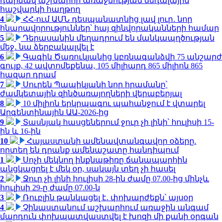
դարձավ աշխարհի առաջնության մեդալային
հաշվարկի հաղթող
4
ՀՀ-ում ԱՄՆ դեսպանատնից լավ լուր․ նոր
հնարավորություններ՝ հայ զինվորականների համար
5
Դերասանին մեղադրում են մանկապղծության
մեջ․ նա ձերբակալվել է
6
Գագիկ Ծառուկյանից կբռնագանձվի 75 անշարժ
գույք, 42 ավտոմեքենա, 105 միլիարդ 865 միլիոն 865
հազար դրամ
7
Սուրեն Պապիկյանի նոր հրամանը՝
ժամկետային զինծառայողների վերաբերյալ
8
10 միլիոն երկրպագու պահանջում է վտարել
Արգենտինային ԱԱ-2026-ից
9
Տասնյակ հասցեներում ջուր չի լինի՝ հուլիսի 15-
ին և 16-ին
10
Հայաստանի ամենավտանգավոր օձերը.
որտեղ են դրանք ամենաշատը հանդիպում
1
Սոչի մեկնող ինքնաթիռը ճանապարհին
անցկացրել է մեկ օր, սակայն տեղ չի հասել
2
Ջուր չի լինի հուլիսի 28-ին ժամը 07.00-ից մինչև
հուլիսի 29-ը ժամը 07.00-ն
3
Ռուբլին թանկացել է․ փոխարժեքն՝ այսօր
4
Չինաստանում աշխարհում առաջին անգամ
մարդուն փոխպատվաստվել է խոզի մի քանի օրգան