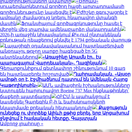
լիազորությունների ավարտը
«Ծիրան»
սուպերմարկետում գործող հացի արտադրամասի
գործունեությունը կասեցվել է
Բժիշկը զգուշացրել է
ամռանը ժամացույց կրելու հնարավոր վտանգի
մասին
Ֆրանսիայում գործազրկությունը հասել է
վերջին վեց տարվա ամենաբարձր մակարդակին
2026-ի առաջին կիսամյակում ՔԿ-ում ընտանեկան
բռնության դեպքերով քննվել է 1794 քրեական վարույթ
Լայպցիգի օդանավակայանում հայտնաբերված
անօդաչու թռչող սարքը հագեցած էր 5G
անտենաներով
«Առաջինը Արամն էր.. էս
պարագայում Վարդեւանյան». Ղազինյան
Գեղարքունիքում գետնափոր շինությունում 10 գառ
են հայտնաբերել հոշոտված
Ղահրամանյան․ «Այսօր
ամոթի օր է, Էջմիածնում դատում են Ամենայն Հայոց
Կաթողիկոսին»
ԱՄՆ ավիացիոն իշխանությունները
կստուգեն հարյուրավոր Boeing 737 Max ինքնաթիռներ՝
ճաքերի պատճառով
ՀԲԸՄ-ն պահանջում է
կասեցնել Գարեգին Բ-ի և եպիսկոպոսների
նկատմամբ քրեական հետապնդումը
Քաջություն
ունեցեք ու փորձեք Ալիևի քթից բերել, երբ Արցախում
ջնջվում է հայկական հետքը. Գալստյան
Ամբողջ լրահոսը »