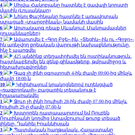
4
Սիլվա Հակոբյանը հայտնել է ցավալի կորստի
մասին (Լուսանկար)
5
Նիկոլ Փաշինյանը հայտնել է առավոտյան
ստացած «տարօրինակ» նամակի մասին
6
Արտակարգ դեպք Սևանում. Մանրամասներ
(լուսանկարներ)
7
Ավարտվել է «Գող Բջե»-ին, «Տեցիկ»-ին ու «Գոջո»-
ին առնչվող քրեական վարույթի նախաքննությունը.
ինչ է պարզվել
8
425 անձինք տեղափոխվել են ոստիկանություն․
հայտնաբերվել են զենք-զինամթերք, թմրամիջոց և
հետախուզվողներ
9
Գազ չի լինի օգոստոսի 4-ին ժամը 09:00-ից մինչև
ժամը 18:00-ն
10
Կիլիկիայում կրակոցներով ուղեկցված
«ռազբորկայի» բացառիկ տեսանյութ է
հրապարակվել
1
Ջուր չի լինի հուլիսի 28-ին ժամը 07.00-ից մինչև
հուլիսի 29-ը ժամը 07.00-ն
2
Խստորեն դատապարտում եմ Ռուբեն
Ռուբինյանի կողմից Ստամբուլում թուրք տեսած
լինելը. Դանիել Իոաննիսյան
3
Պատմական հաղթանակ․ Հայաստանը