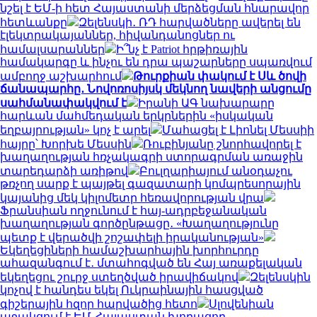
նշել է ԵՄ-ի հետ Հայաստանի մերձեցման հնարավոր
հետևանքը
Զելենսկի․ ՌԴ հարվածները ավերել են
էլեկտրակայաններ, հիվանդանոցներ ու
համալսարաններ
Ի՞նչ է Patriot հրթիռային
համակարգը և ինչու են դրա պաշարները սպառվում
ամբողջ աշխարհում
Թուրքիան փակում է Սև ծովի
ճանապարհը․ Նովոռոսիյսկ մեկնող նավերի անցումը
սահմանափակվում է
Իրանի ԱԳ նախարարը
հարևան մահմեդական երկրներին «իսկական
եղբայրության» կոչ է արել
Մահացել է Լիոնել Մեսսիի
հայրը՝ Խորխե Մեսսին
Ռուբինյանը շնորհավորել է
խաղաղության հռչակագրի ստորագրման առաջին
տարեդարձի առիթով
Բուլղարիայում անօդաչու
թռչող սարք է պայթել գազատարի կոմպրեսորային
կայանից մեկ կիլոմետր հեռավորության վրա
Ֆրանսիան ողջունում է հայ-ադրբեջանական
խաղաղության գործընթացը․ «Խաղաղությունը
պետք է վերածվի շոշափելի իրականության»
Եկեղեցիների համաշխարհային խորհուրդը
ահազանգում է․ մտահոգված են Հայ առաքելական
եկեղեցու շուրջ ստեղծված իրավիճակով
Զելենսկին
կոչով է հանդես եկել Ուկրաինային հասցված
գիշերային հզոր հարվածից հետո
Սլովենիան
աջակցում է ԵՄ-Հայաստան խորացող