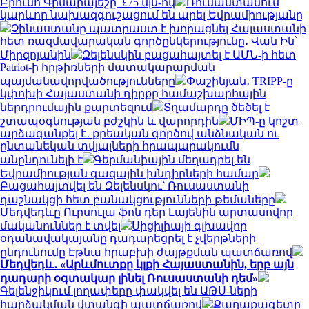
Բրունո Գիմարայեշը՝ £75 մլն-ով
Ռուսաստանում
կարևոր նախազգուշացում են արել Եվրամիությանը
Չինաստանը պատրաստ է խորացնել Հայաստանի
հետ ռազմավարական գործընկերությունը․ Վան Ին՝
Միրզոյանին
Զելենսկին բացահայտել է ԱՄՆ-ի հետ
Patriot-ի հրթիռների մատակարարման
պայմանավորվածությունները
Փաշինյան․ TRIPP-ը
կփոխի Հայաստանի դիրքը համաշխարհային
ներդրումային քարտեզում
Տղամարդը ծեծել է
շտապօգնության բժշկին և վարորդին
ՄԻՊ-ը կոշտ
արձագանքել է․ քրեական գործով անձնական ու
ընտանեկան տվյալների հրապարակումն
անընդունելի է
Գերմանիային մեղադրել են
Եվրամիության գազային խնդիրների համար
Բացահայտվել են Զելենսկու՝ Ռուսաստանի
դաշնակցի հետ բանակցությունների թեմաները
Մեդվեդևը Ուրսուլա ֆոն դեր Լայենին արտասովոր
մականուններ է տվել
Սիցիլիայի գլխավոր
օդանավակայանը դադարեցրել է չվերթների
ընդունումը Էթնա հրաբխի ժայթքման պատճառով
Մեդվեդև․ «Արևմուտքը կլքի Հայաստանին, երբ այն
դադարի օգտակար լինել Ռուսաստանի դեմ»
Գելենջիկում լողափերը փակվել են ԱԹՍ-ների
հարձակման վտանգի պատճառով
Քաղաքագետը