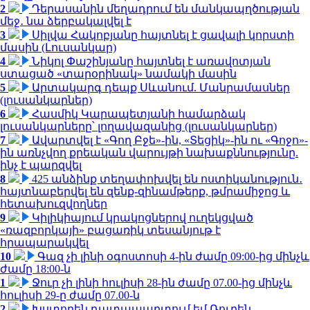
2
Դերասանին մեղադրում են մանկապղծության
մեջ․ նա ձերբակալվել է
3
Սիլվա Հակոբյանը հայտնել է ցավալի կորստի
մասին (Լուսանկար)
4
Նիկոլ Փաշինյանը հայտնել է առավոտյան
ստացած «տարօրինակ» նամակի մասին
5
Արտակարգ դեպք Սևանում. Մանրամասներ
(լուսանկարներ)
6
Հասմիկ Կարապետյանի համարձակ
լուսանկարները՝ լողավազանից (լուսանկարներ)
7
Ավարտվել է «Գող Բջե»-ին, «Տեցիկ»-ին ու «Գոջո»-
ին առնչվող քրեական վարույթի նախաքննությունը.
ինչ է պարզվել
8
425 անձինք տեղափոխվել են ոստիկանություն․
հայտնաբերվել են զենք-զինամթերք, թմրամիջոց և
հետախուզվողներ
9
Կիլիկիայում կրակոցներով ուղեկցված
«ռազբորկայի» բացառիկ տեսանյութ է
հրապարակվել
10
Գազ չի լինի օգոստոսի 4-ին ժամը 09:00-ից մինչև
ժամը 18:00-ն
1
Ջուր չի լինի հուլիսի 28-ին ժամը 07.00-ից մինչև
հուլիսի 29-ը ժամը 07.00-ն
2
Խստորեն դատապարտում եմ Ռուբեն