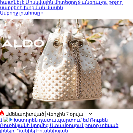
հայտնել է Մոսկվային մոտեցող 9 անօդաչու թռչող
սարքերի խոցման մասին
Ամբողջ լրահոսը »
Ամենադիտված
1
Խստորեն դատապարտում եմ Ռուբեն
Ռուբինյանի կողմից Ստամբուլում թուրք տեսած
լինելը. Դանիել Իոաննիսյան