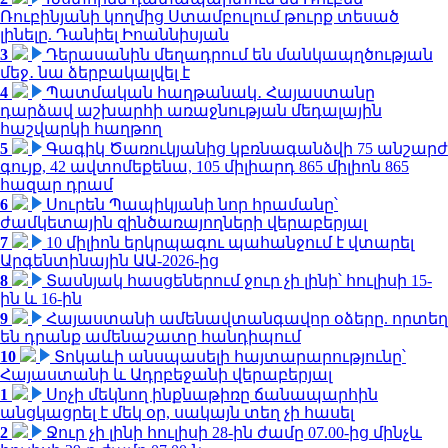
Ռուբինյանի կողմից Ստամբուլում թուրք տեսած
լինելը. Դանիել Իոաննիսյան
3
Դերասանին մեղադրում են մանկապղծության
մեջ․ նա ձերբակալվել է
4
Պատմական հաղթանակ․ Հայաստանը
դարձավ աշխարհի առաջնության մեդալային
հաշվարկի հաղթող
5
Գագիկ Ծառուկյանից կբռնագանձվի 75 անշարժ
գույք, 42 ավտոմեքենա, 105 միլիարդ 865 միլիոն 865
հազար դրամ
6
Սուրեն Պապիկյանի նոր հրամանը՝
ժամկետային զինծառայողների վերաբերյալ
7
10 միլիոն երկրպագու պահանջում է վտարել
Արգենտինային ԱԱ-2026-ից
8
Տասնյակ հասցեներում ջուր չի լինի՝ հուլիսի 15-
ին և 16-ին
9
Հայաստանի ամենավտանգավոր օձերը. որտեղ
են դրանք ամենաշատը հանդիպում
10
Տոկաևի անսպասելի հայտարարությունը՝
Հայաստանի և Ադրբեջանի վերաբերյալ
1
Սոչի մեկնող ինքնաթիռը ճանապարհին
անցկացրել է մեկ օր, սակայն տեղ չի հասել
2
Ջուր չի լինի հուլիսի 28-ին ժամը 07.00-ից մինչև