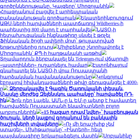
գործընկերությանը․ Կայզերը՝ Միրզոյանին
Հրազդանում բացվել է արհեստական
բանականության գործարան
Եկատերինբուրգում
ԱԹՍ-ների հարվածների պատճառով Wildberries-ի
պահեստից 800 մարդ է տարհանվել
ՆԱՏՕ-ի
հետախուզական ինքնաթիռը սկսել է թռչել
Ֆիննական ծոցի ափերի մոտ՝ թույլատրված
երթուղիներից դուրս
Միլիբենդը շնորհավորել է
Միրզոյանին՝ ՔՊ-ի հաղթանակի առթիվ
Տղամարդուն ձերբակալել են Telegram-ում վճարովի
«աստղիկներ» ուղարկելու համար
Էստոնիայում
գնահատել են ՆԱՏՕ-ի վրա Ռուսաստանի
հարձակման հավանականությունը
Կոնգոյում
էբոլայով հիվանդացածների թիվը գերազանցել է 4000-
ը
Ձերբակալվել է Գագիկ Ծառուկյանի փեսան.
Մասկը մերժեց Զելենսկու պահանջը՝ հարվածել ՌԴ-
ին
Ֆոն դեր Լայեն․ ԱՄՆ-ը և ԵՄ-ը պետք է համատեղ
հարվածեն Ռուսաստանի եկամուտների բոլոր
աղբյուրներին
«15 հազար դրամ նվեր»՝ խաբեության
ծուղակ․ կեղծ կայքով գողանում են բանկային
հաշիվների տվյալները
«Ոչ մի երաշխիք չեմ
ստացել». Մխիթարյանը՝ «Ինտերի» հետ
պայմանագիրը երկարաձգելու մասին
Սոբյանինը