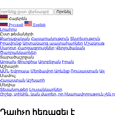
Հայերեն
Русский
English
Լրահոս
Ըստ թեմաների
Քաղաքական
Հասարակություն
Տնտեսություն
Իրավունք
Արտակարգ պատահարներ
Մշակույթ
Սպորտ
Հարցազրույցներ
Վերլուծական
Ծաղրանկարներ
Տարածաշրջան
Արցախ
Թուրքիա
Ադրբեջան
Իրան
Աշխարհ
ԱՄՆ
Եվրոպա
Մերձավոր Արևելք
Ռուսաստան
Այլ
Մամուլ
Հայաստան
Աշխարհ
Մեդիա
Տեսանյութեր
Լուսանկարներ
եք, տիկին․ կան մայրեր, որ հնարավորություն չեն ո
Դալիչը հեռացել է