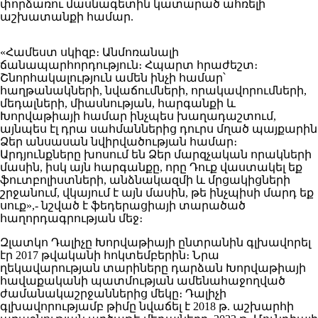
փորձառու մասնագետին կատարած ահռելի
աշխատանքի համար.
«Համեստ սկիզբ։ Անմոռանալի
ճանապարհորդություն։ Հպարտ հրաժեշտ։
Շնորհակալություն ամեն ինչի համար՝
հաղթանակների, նվաճումների, որակավորումների,
մեդալների, միասնության, հարգանքի և
Խորվաթիայի համար ինչպես խաղադաշտում,
այնպես էլ դրա սահմաններից դուրս մղած պայքարին
Ձեր անսասան նվիրվածության համար։
Արդյունքները խոսում են Ձեր մարզչական որակների
մասին, իսկ այն հարգանքը, որը Դուք վաստակել եք
ֆուտբոլիստների, անձնակազմի և մրցակիցների
շրջանում, վկայում է այն մասին, թե ինչպիսի մարդ եք
սուք»,- նշված է ֆեդերացիայի տարածած
հաղորդագրության մեջ։
Զլատկո Դալիչը Խորվաթիայի ընտրանին գլխավորել
էր 2017 թվականի հոկտեմբերին։ Նրա
ղեկավարության տարիները դարձան Խորվաթիայի
հավաքականի պատմության ամենահաջողված
ժամանակաշրջաններից մեկը։ Դալիչի
գլխավորությամբ թիմը նվաճել է 2018 թ. աշխարհի