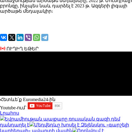
առաջնության արծաթե մեդալները, 2022 թ. Մունդիալի
բրոնզը, ինչպես նաև դարձել է 2023 թ. Ազգերի լիգայի
արծաթե մեդալակիր։
ՈՒՂԻՂ ԵԹԵՐ
Հետևե՛ք Euromedia24-ին
Youtube-ում`
Լրահոս
Եվրամիության պայքարը ռուսական գազի դեմ
դանդաղել է
Մեդվեդևը խոսել է Զելենսկու «գարշելի
կարիերայի» ավարտի մասին
Որոնվում է