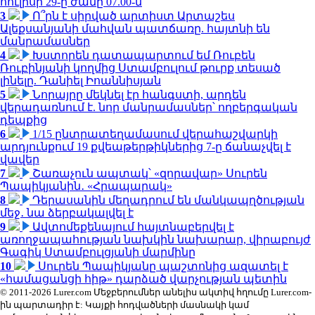
հուլիսի 29-ը ժամը 07.00-ն
3
Ո՞րն է սիրված արտիստ Արտաշես
Ալեքսանյանի մահվան պատճառը. հայտնի են
մանրամասներ
4
Խստորեն դատապարտում եմ Ռուբեն
Ռուբինյանի կողմից Ստամբուլում թուրք տեսած
լինելը. Դանիել Իոաննիսյան
5
Նորայրը մեկնել էր հանգստի, արդեն
վերադառնում է. նոր մանրամասներ՝ ողբերգական
դեպքից
6
1/15 ընտրատեղամասում վերահաշվարկի
արդյունքում 19 քվեաթերթիկներից 7-ը ճանաչվել է
վավեր
7
Շառաչուն ապտակ՝ «զորավար» Սուրեն
Պապիկյանին․ «Հրապարակ»
8
Դերասանին մեղադրում են մանկապղծության
մեջ․ նա ձերբակալվել է
9
Ավտոմեքենայում հայտնաբերվել է
առողջապահության նախկին նախարար, վիրաբույժ
Գագիկ Ստամբուլցյանի մարմինը
10
Սուրեն Պապիկյանը պաշտոնից ազատել է
«համացանցի հիթ» դարձած վարչության պետին
© 2011-2026 Lurer.com Մեջբերումներ անելիս ակտիվ հղումը Lurer.com-
ին պարտադիր է: Կայքի հոդվածների մասնակի կամ