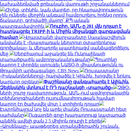
նախաձեռնված քրեական վարույթի շրջանակներում
Հիշեք, տիկին․ կան մայրեր, որ հնարավորություն
չեն ունեցել վերջին անգամ համբուրելու իրենց որդու
ճակատը. զոհվածի մայրը՝ ՔՊ-ական
պատգամավորին
Ռուբիո․ ԱՄՆ-ը 201 մլն դոլար է
հատկացրել TRIPP-ի և Միջին միջանցքի զարգացման
համար
Վրաստանի վարչապետը Սաակաշվիլուն
անվանել է «խայտառակ կեղտոտ օտարերկրյա
գործակալ» և մեղադրել պատերազմ սանձազերծելու
մեջ
Սերբիայում աջակցել են Ուկրաինայի
տարածքային ամբողջականությանը
Պուտինը
կարող է փորձել ստուգել ՆԱՏՕ-ի միասնությունն ու
Թրամփի արձագանքը. CBS News
Ռուսաստանը
«Իսկանդերներով» հարվածել է Կիևին․ խոցվել է երկու
կարևոր օբյեկտ
Փաշինյանը զանգահարել է Ալիևին.
Զելենսկին մտնում է ՌԴ դաշնակցի «տարածք»
ՉԹՕ-
ների շուրջ դավադրություն․ ԱՄՆ-ում այլմոլորակային
տեխնոլոգիաների ուսումնասիրության համար
կարող էր ծախսվել մոտ 1 տրիլիոն դոլար
Էստոնիայում կոչ են արել փակել Ռուսաստանի հետ
սահմանը
Ուգալդեի գոլը խաղադրույք կատարած
անձին ավելի քան 2,5 միլիոն ռուբլի է բերել
«Արսենալը» պայթեցրեց տրանսֆերային շուկան․