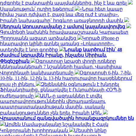
դժգոհել է բանտային պայմաններից․ ինչ է նա գրել
Սպանություն՝ ուղիղ եթերում
«Նրա հետ կապը
հիմա շատ դժվար է, բայց նա մեզ ուժ է տալիս».
Իրանի նախագահը` հոգևոր առաջնորդի մասին
Սեդրակ Առուստամյանը 2 ամսով կալանավորվեց
Գյումրեցի նախկին իրավապաշտպան Կարապետ
Պողոսյանն ազատ արձակվեց
Կորած iPhone-ը
հնարավոր կլինի գտնել առանց «Լոկատորի»․
ստեղծվել է նոր գործիք
Նրանք կարծում էին՝ 48
ժամում կգրավեն Իրանը, ինչպես Սիրիան.
Փեզեշքիան
Օգոստոսը կբացի փողի դռները
կենդանակերպի 7 նշանների համար. Վասիլիսա
Վոլոդինայի կանխատեսումը
Օգոստոսի 6-ին, 7-ին,
10-ին, 11-ին, 12-ին և 13-ին հարյուրավոր հասցեներում
լույս չի լինելու
Զելենսկին օգնություն է խնդրել
Ֆինլանդիայից․ քննարկվել է Ուկրաինայի ՀՕՊ-ի
ուժեղացումը
ԱՄՆ-ը ազդակներ է տվել
պարտավորություններին վերադառնալու
պատրաստակամության մասին, սակայն
բանակցություններ չեն եղել. Իրանի ԱԳՆ
Վրաստանում զանգվածային հոսանքազրկումներ են
Արմեն Մամաջանյանը նշանակվել է Հայկ
Կոնջորյանի խորհրդական
Մեսսիի կինը
արձագանքել է Ռոնալդուի հարսնացուի