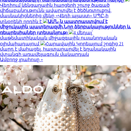
Վեդիում կենցաղային հարցերի շուրջ ծագած
վիճաբանությունն ավարտվել է ծեծկռտուքով.
մասնակիցներից մեկը «Վեդի պլաստ» ՍՊԸ-ի
տնօրենի որդին է
ԱՄՆ-ն պատրաստվում է
միջուկային պատերազմի.Նոր ձերբակալություններ և
ռեպրեսիաներ (տեսանյութ)
4 մեդալ՝
մաթեմատիկական միջազգային ուսանողական
օլիմպիադայում
Հարավային Կորեայում շոգից 21
մարդ է մահացել. հայտարարվել է եղանակային
վտանգի առավելագույն մակարդակ
Ամբողջ լրահոսը »