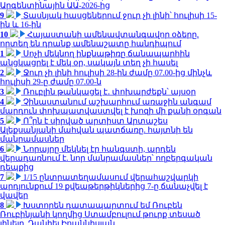
Արգենտինային ԱԱ-2026-ից
9
Տասնյակ հասցեներում ջուր չի լինի՝ հուլիսի 15-
ին և 16-ին
10
Հայաստանի ամենավտանգավոր օձերը.
որտեղ են դրանք ամենաշատը հանդիպում
1
Սոչի մեկնող ինքնաթիռը ճանապարհին
անցկացրել է մեկ օր, սակայն տեղ չի հասել
2
Ջուր չի լինի հուլիսի 28-ին ժամը 07.00-ից մինչև
հուլիսի 29-ը ժամը 07.00-ն
3
Ռուբլին թանկացել է․ փոխարժեքն՝ այսօր
4
Չինաստանում աշխարհում առաջին անգամ
մարդուն փոխպատվաստվել է խոզի մի քանի օրգան
5
Ո՞րն է սիրված արտիստ Արտաշես
Ալեքսանյանի մահվան պատճառը. հայտնի են
մանրամասներ
6
Նորայրը մեկնել էր հանգստի, արդեն
վերադառնում է. նոր մանրամասներ՝ ողբերգական
դեպքից
7
1/15 ընտրատեղամասում վերահաշվարկի
արդյունքում 19 քվեաթերթիկներից 7-ը ճանաչվել է
վավեր
8
Խստորեն դատապարտում եմ Ռուբեն
Ռուբինյանի կողմից Ստամբուլում թուրք տեսած
լինելը. Դանիել Իոաննիսյան