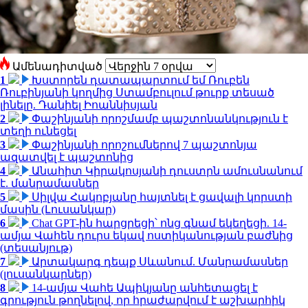
Ամենադիտված
1
Խստորեն դատապարտում եմ Ռուբեն
Ռուբինյանի կողմից Ստամբուլում թուրք տեսած
լինելը. Դանիել Իոաննիսյան
2
Փաշինյանի որոշմամբ պաշտոնանկություն է
տեղի ունեցել
3
Փաշինյանի որոշումներով 7 պաշտոնյա
ազատվել է պաշտոնից
4
Անահիտ Կիրակոսյանի դուստրն ամուսնանում
է. մանրամասներ
5
Սիլվա Հակոբյանը հայտնել է ցավալի կորստի
մասին (Լուսանկար)
6
Chat GPT-ին հարցրեցի՝ ոնց գնամ եկեղեցի. 14-
ամյա Վահեն դուրս եկավ ոստիկանության բաժնից
(տեսանյութ)
7
Արտակարգ դեպք Սևանում. Մանրամասներ
(լուսանկարներ)
8
14-ամյա Վահե Ապիկյանը անհետացել է
գրություն թողնելով, որ հրաժարվում է աշխարհիկ