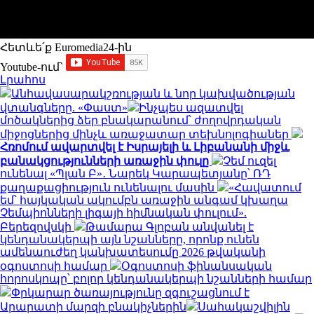
Հետևե՛ք Euromedia24-ին
Youtube-ում`
Լրահոս
Անհավասարակշռության և նոր կախվածության
վտանգները. «Փաստ»
Ինչպես ազատվել
մոծակներից ձեր բնակարանում՝ ժողովրդական
միջոցներից մինչև առաջատար տեխնոլոգիաներ
Հռոմում ավարտվել է Իսրայելի և Լիբանանի միջև
բանակցությունների առաջին փուլը
Չեմ ուզել
ունենալ «Պլան Բ»․ Նարեկ Կարապետյանը՝ ՌԴ
քաղաքացիություն ունենալու մասին
«Հավատում
եմ՝ հայկական ակումբն առաջին անգամ կխաղա
Չեմպիոնների լիգայի հիմնական փուլում».
Բերեզովսկի
Թամարա Գլոբան անվանել է
կենդանակերպի այն նշանները, որոնք ունեն
ամենաուժեղ կանխատեսումը 2026 թվականի
օգոստոսի համար
Օգոստոսի ֆինանսական
հորոսկոպը՝ բոլոր կենդանակերպի նշանների համար
Փրկարար ծառայությունը զգուշացնում է
Արարատի մարզի բնակիչներին
Սահակաշվիլին