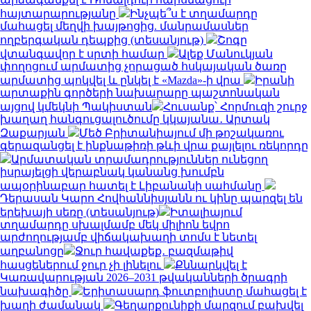
հայտարարությանը
Ինչպե՞ս է տղամարդը
մահացել մեղվի խայթոցից. մանրամասներ
ողբերգական դեպքից (տեսանյութ)
Շոգը
վտանգավոր է սրտի համար
Ալեք Մանուկյան
փողոցում արմատից չորացած հսկայական ծառը
արմատից պոկվել և ընկել է «Mazda»-ի վրա
Իրանի
արտաքին գործերի նախարարը պաշտոնական
այցով կմեկնի Պակիստան
Հուսանք՝ Հորմուզի շուրջ
խաղաղ հանգուցալուծումը կկայանա․ Արտակ
Զաքարյան
Մեծ Բրիտանիայում մի թոշակառու
գերազանցել է ինքնաթիռի թևի վրա քայլելու ռեկորդը
Արմատական տրամադրություններ ունեցող
իսրայելցի վերաբնակ կանանց խումբն
ապօրինաբար հատել է Լիբանանի սահմանը
Դերասան Կարո Հովհաննիսյանն ու կինը պարզել են
երեխայի սեռը (տեսանյութ)
Իտալիայում
տղամարդը սխալմամբ մեկ միլիոն եվրո
արժողությամբ վիճակախաղի տոմս է նետել
աղբանոցը
Ջուր հավաքեք․ բազմաթիվ
հասցեներում ջուր չի լինելու
Քննարկվել է
Կառավարության 2026–2031 թվականների ծրագրի
նախագիծը
Երիտասարդ ֆուտբոլիստը մահացել է
խաղի ժամանակ
Գեղարքունիքի մարզում բախվել