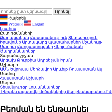
Հայերեն
Русский
English
Լրահոս
Ըստ թեմաների
Քաղաքական
Հասարակություն
Տնտեսություն
Իրավունք
Արտակարգ պատահարներ
Մշակույթ
Սպորտ
Հարցազրույցներ
Վերլուծական
Ծաղրանկարներ
Տարածաշրջան
Արցախ
Թուրքիա
Ադրբեջան
Իրան
Աշխարհ
ԱՄՆ
Եվրոպա
Մերձավոր Արևելք
Ռուսաստան
Այլ
Մամուլ
Հայաստան
Աշխարհ
Մեդիա
Տեսանյութեր
Լուսանկարներ
պես ազատվել մոծակներից ձեր բնակարանում՝ ժող
Բերման են ենթարկել