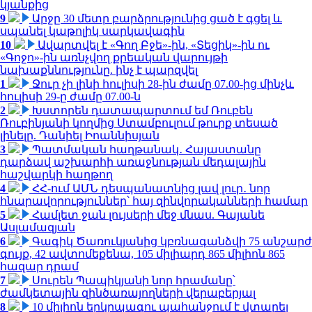
կյանքից
9
Արջը 30 մետր բարձրությունից ցած է գցել և
սպանել կաթոլիկ սարկավագին
10
Ավարտվել է «Գող Բջե»-ին, «Տեցիկ»-ին ու
«Գոջո»-ին առնչվող քրեական վարույթի
նախաքննությունը. ինչ է պարզվել
1
Ջուր չի լինի հուլիսի 28-ին ժամը 07.00-ից մինչև
հուլիսի 29-ը ժամը 07.00-ն
2
Խստորեն դատապարտում եմ Ռուբեն
Ռուբինյանի կողմից Ստամբուլում թուրք տեսած
լինելը. Դանիել Իոաննիսյան
3
Պատմական հաղթանակ․ Հայաստանը
դարձավ աշխարհի առաջնության մեդալային
հաշվարկի հաղթող
4
ՀՀ-ում ԱՄՆ դեսպանատնից լավ լուր․ նոր
հնարավորություններ՝ հայ զինվորականների համար
5
Համլետ ջան լույսերի մեջ մնաս. Գայանե
Ասլամազյան
6
Գագիկ Ծառուկյանից կբռնագանձվի 75 անշարժ
գույք, 42 ավտոմեքենա, 105 միլիարդ 865 միլիոն 865
հազար դրամ
7
Սուրեն Պապիկյանի նոր հրամանը՝
ժամկետային զինծառայողների վերաբերյալ
8
10 միլիոն երկրպագու պահանջում է վտարել