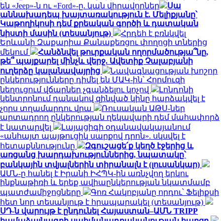
են «Jeep»-ն ու «Ford»-ը. կան վիրավորներ
Սա
աննախադեպ խայտառակություն է. Մելիքյանը՝
Կաթողիկոսի դեմ քրեական գործի և դատական
նիստի մասին (տեսանյութ)
Հրդեհ է բռնկվել
Երևանի Զաքարիա Քանաքեռցու փողոցի տներից
մեկում
Հանձնվել թուրքական ողորմածությա՞նը,
թե՞ պայքարել մինչև վերջ. Ավետիք Չալաբյանի
ուղերձը կալանավայրից
Նավագնացության խոշոր
ընկերությունները դիմել են ՄԱԿ-ին՝ Հորմուզի
նեղուցում վճարներ չգանձելու կոչով
Լոնդոնի
կենտրոնում դանակով զինված կինը հարձակվել է
չորս տղամարդու վրա
Ռուսական ԱԹՍ-ներ
արտադրող ընկերության ղեկավարի դեմ մահափորձ
է կատարվել
Լայպցիգի օդանավակայանում
«անհայտ պայթուցիկ սարքով դրոն». սկսվել է
հետաքննությունը
Զգուշացե՛ք կեղծ էջերից և
առցանց խարդախություններից, նպատակը՝
բանկային տվյալներին տիրանալն է (լուսանկար)
ԱՄՆ-ը հանել է Իրանի ԻՀՊԿ-ին առնչվող երկու
ինքնաթիռի և երեք ավիաընկերության նկատմամբ
պատժամիջոցները
Գոռ Հակոբյանը որդու՝ Ֆելիքսի
հետ նոր տեսանյութ է հրապարակել (տեսանյութ)
ՍԴ-ն վարույթ է ընդունել Հայաստան–ԱՄՆ TRIPP
համաձայնագրի սահմանադրականության հարցը