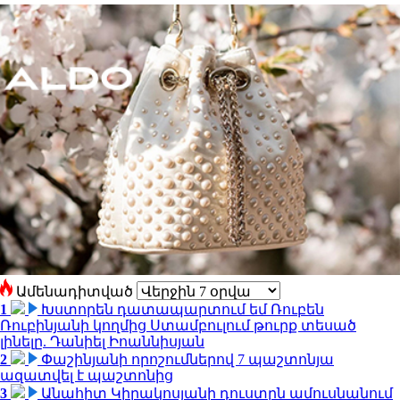
Ամենադիտված
1
Խստորեն դատապարտում եմ Ռուբեն
Ռուբինյանի կողմից Ստամբուլում թուրք տեսած
լինելը. Դանիել Իոաննիսյան
2
Փաշինյանի որոշումներով 7 պաշտոնյա
ազատվել է պաշտոնից
3
Անահիտ Կիրակոսյանի դուստրն ամուսնանում