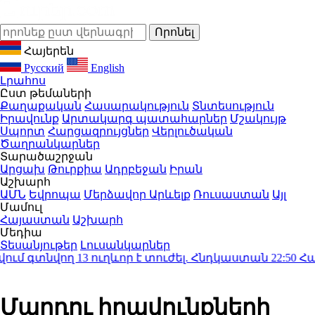
Հայերեն
Русский
English
Լրահոս
Ըստ թեմաների
Քաղաքական
Հասարակություն
Տնտեսություն
Իրավունք
Արտակարգ պատահարներ
Մշակույթ
Սպորտ
Հարցազրույցներ
Վերլուծական
Ծաղրանկարներ
Տարածաշրջան
Արցախ
Թուրքիա
Ադրբեջան
Իրան
Աշխարհ
ԱՄՆ
Եվրոպա
Մերձավոր Արևելք
Ռուսաստան
Այլ
Մամուլ
Հայաստան
Աշխարհ
Մեդիա
Տեսանյութեր
Լուսանկարներ
գտնվող 13 ուղևոր է տուժել. Հնդկաստան
22:50
Հարավ
Մարդու իրավունքների