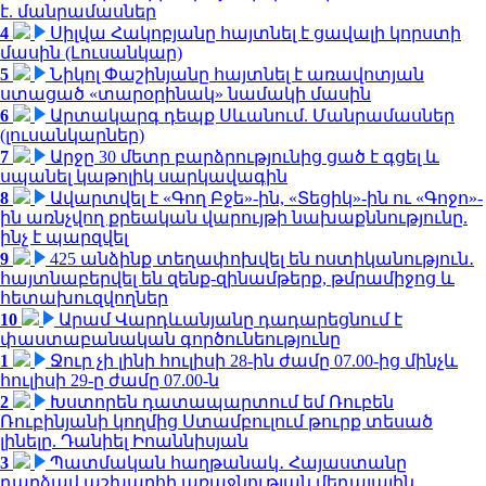
է. մանրամասներ
4
Սիլվա Հակոբյանը հայտնել է ցավալի կորստի
մասին (Լուսանկար)
5
Նիկոլ Փաշինյանը հայտնել է առավոտյան
ստացած «տարօրինակ» նամակի մասին
6
Արտակարգ դեպք Սևանում. Մանրամասներ
(լուսանկարներ)
7
Արջը 30 մետր բարձրությունից ցած է գցել և
սպանել կաթոլիկ սարկավագին
8
Ավարտվել է «Գող Բջե»-ին, «Տեցիկ»-ին ու «Գոջո»-
ին առնչվող քրեական վարույթի նախաքննությունը.
ինչ է պարզվել
9
425 անձինք տեղափոխվել են ոստիկանություն․
հայտնաբերվել են զենք-զինամթերք, թմրամիջոց և
հետախուզվողներ
10
Արամ Վարդևանյանը դադարեցնում է
փաստաբանական գործունեությունը
1
Ջուր չի լինի հուլիսի 28-ին ժամը 07.00-ից մինչև
հուլիսի 29-ը ժամը 07.00-ն
2
Խստորեն դատապարտում եմ Ռուբեն
Ռուբինյանի կողմից Ստամբուլում թուրք տեսած
լինելը. Դանիել Իոաննիսյան
3
Պատմական հաղթանակ․ Հայաստանը
դարձավ աշխարհի առաջնության մեդալային