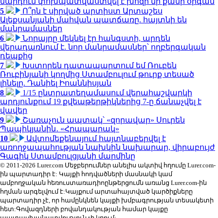
մարդուն փոխպատվաստվել է խոզի մի քանի օրգան
5
Ո՞րն է սիրված արտիստ Արտաշես
Ալեքսանյանի մահվան պատճառը. հայտնի են
մանրամասներ
6
Նորայրը մեկնել էր հանգստի, արդեն
վերադառնում է. նոր մանրամասներ՝ ողբերգական
դեպքից
7
Խստորեն դատապարտում եմ Ռուբեն
Ռուբինյանի կողմից Ստամբուլում թուրք տեսած
լինելը. Դանիել Իոաննիսյան
8
1/15 ընտրատեղամասում վերահաշվարկի
արդյունքում 19 քվեաթերթիկներից 7-ը ճանաչվել է
վավեր
9
Շառաչուն ապտակ՝ «զորավար» Սուրեն
Պապիկյանին․ «Հրապարակ»
10
Ավտոմեքենայում հայտնաբերվել է
առողջապահության նախկին նախարար, վիրաբույժ
Գագիկ Ստամբուլցյանի մարմինը
© 2011-2026 Lurer.com Մեջբերումներ անելիս ակտիվ հղումը Lurer.com-
ին պարտադիր է: Կայքի հոդվածների մասնակի կամ
ամբողջական հեռուստառադիոընթերցումն առանց Lurer.com-ին
հղման արգելվում է:Կայքում արտահայտված կարծիքները
պարտադիր չէ, որ համընկնեն կայքի խմբագրության տեսակետի
հետ:Գովազդների բովանդակության համար կայքը
պատասխանատվություն չի կրում: