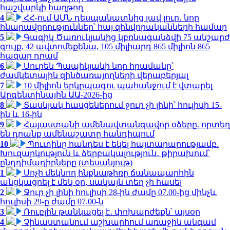
հաշվարկի հաղթող
4
ՀՀ-ում ԱՄՆ դեսպանատնից լավ լուր․ նոր
հնարավորություններ՝ հայ զինվորականների համար
5
Գագիկ Ծառուկյանից կբռնագանձվի 75 անշարժ
գույք, 42 ավտոմեքենա, 105 միլիարդ 865 միլիոն 865
հազար դրամ
6
Սուրեն Պապիկյանի նոր հրամանը՝
ժամկետային զինծառայողների վերաբերյալ
7
10 միլիոն երկրպագու պահանջում է վտարել
Արգենտինային ԱԱ-2026-ից
8
Տասնյակ հասցեներում ջուր չի լինի՝ հուլիսի 15-
ին և 16-ին
9
Հայաստանի ամենավտանգավոր օձերը. որտեղ
են դրանք ամենաշատը հանդիպում
10
Պուտինը հանդես է եկել հայտարարությամբ.
Խուզարկություն և ձերբակալություն․ թիրախում՝
ընդդիմադիրները (տեսանյութ)
1
Սոչի մեկնող ինքնաթիռը ճանապարհին
անցկացրել է մեկ օր, սակայն տեղ չի հասել
2
Ջուր չի լինի հուլիսի 28-ին ժամը 07.00-ից մինչև
հուլիսի 29-ը ժամը 07.00-ն
3
Ռուբլին թանկացել է․ փոխարժեքն՝ այսօր
4
Չինաստանում աշխարհում առաջին անգամ