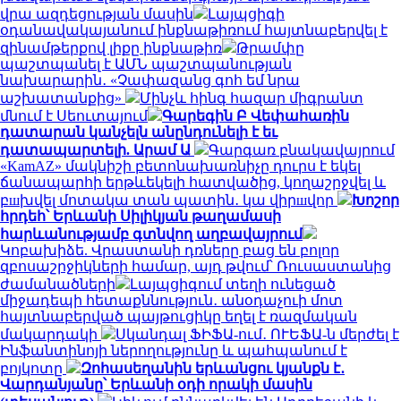
վրա ազդեցության մասին
Լայպցիգի
օդանավակայանում ինքնաթիռում հայտնաբերվել է
զինամթերքով լիքը ինքնաթիռ
Թրամփը
պաշտպանել է ԱՄՆ պաշտպանության
նախարարին․ «Չափազանց գոհ եմ նրա
աշխատանքից»
Մինչև հինգ հազար միգրանտ
մնում է Սեուտայում
Գարեգին Բ Վեփահառին
դատարան կանչելն անընդունելի է եւ
դատապարտելի. Արամ Ա
Գարգառ բնակավայրում
«KamAZ» մակնիշի բետոնախառնիչը դուրս է եկել
ճանապարհի երթևեկելի հատվածից, կողաշրջվել և
բшխվել մոտակա տան պատին․ կա վիրшվոր
Խոշոր
հրդեհ՝ Երևանի Սիլիկյան թաղամասի
հարևանությամբ գտնվող աղբավայրում
Կոբախիձե. Վրաստանի դռները բաց են բոլոր
զբոսաշրջիկների համար, այդ թվում՝ Ռուսաստանից
ժամանածների
Լայպցիգում տեղի ունեցած
միջադեպի հետաքննություն․ անօդաչուի մոտ
հայտնաբերված պայթուցիկը եղել է ռազմական
մակարդակի
Սկանդալ ՖԻՖԱ-ում․ ՈՒԵՖԱ-ն մերժել է
Ինֆանտինոյի ներողությունը և պահպանում է
բոյկոտը
Զոհասեղանին երևանցու կյանքն է․
Վարդանյանը՝ Երևանի օդի որակի մասին