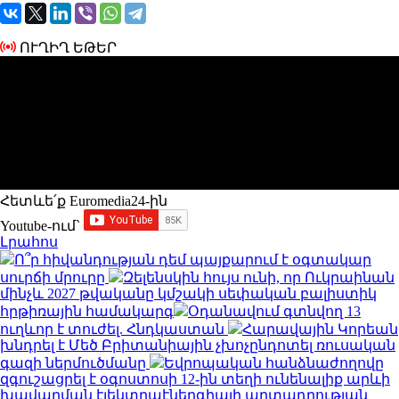
ՈՒՂԻՂ ԵԹԵՐ
Հետևե՛ք Euromedia24-ին
Youtube-ում`
Լրահոս
Ո՞ր հիվանդության դեմ պայքարում է օգտակար
սուրճի մրուրը
Զելենսկին հույս ունի, որ Ուկրաինան
մինչև 2027 թվականը կմշակի սեփական բալիստիկ
հրթիռային համակարգ
Օդանավում գտնվող 13
ուղևոր է տուժել. Հնդկաստան
Հարավային Կորեան
խնդրել է Մեծ Բրիտանիային չխոչընդոտել ռուսական
գազի ներմուծմանը
Եվրոպական հանձնաժողովը
զգուշացրել է օգոստոսի 12-ին տեղի ունենալիք արևի
խավարման էլեկտրաէներգիայի արտադրության