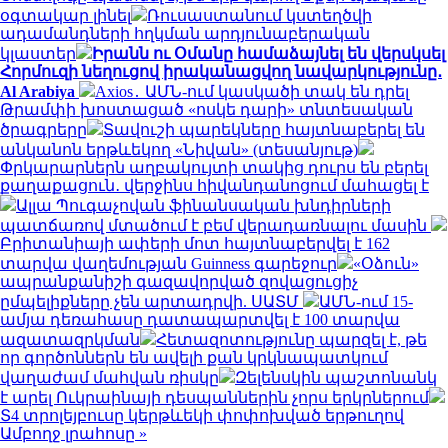
օգտակար լինել
Ռուսաստանում կստեղծվի
ադամանդների հղկման արդյունաբերական
կլաստեր
Իրանն ու Օմանը համաձայնել են վերսկսել
Հորմուզի նեղուցով իրականացվող նավարկությունը․
Al Arabiya
Axios․ ԱՄՆ-ում կասկածի տակ են դրել
Թրամփի խոստացած «ոսկե դարի» տնտեսական
ծրագրերը
Տավուշի պարեկները հայտնաբերել են
անկանոն երթևեկող «Նիվան» (տեսանյութ)
Փրկարարներն աղբակույտի տակից դուրս են բերել
քաղաքացուն․ վերջինս հիվանդանոցում մահացել է
Ալլա Պուգաչովան ֆինանսական խնդիրների
պատճառով մտածում է բեմ վերադառնալու մասին
Բրիտանիայի ափերի մոտ հայտնաբերվել է 162
տարվա վաղեմության Guinness գարեջուր
«Օձուն»
ապրանքանիշի գազավորված զովացուցիչ
ըմպելիքները չեն արտադրվի. ՍԱՏՄ
ԱՄՆ-ում 15-
ամյա դեռահասը դատապարտվել է 100 տարվա
ազատազրկման
Հետազոտությունը պարզել է, թե
որ գործոններն են ավելի քան կրկնապատկում
վաղաժամ մահվան ռիսկը
Զելենսկին պաշտոնանկ
է արել Ուկրաինայի դեսպաններին չորս երկրներում
Տ4 տրոլեյբուսը կերթևեկի փոփոխված երթուղով
Ամբողջ լրահոսը »