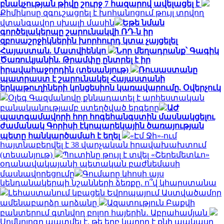
բնակչության թիվը շուրջ 7 հազարով ավելացել է
Քիմիկոսը զգուշացրել է խոհանոցում թույլ տրվող
վտանգավոր սխալի մասին
Եթե նման
գործելակերպը շարունակվի ՌԴ-ն իր
զբոսաշրջիկներին խորհուրդ կտա չայցելել
Հայաստան. Մատվիենկո
Նոր մեղադրանք՝ Գագիկ
Ծառուկյանին. Թրամփը ընտրել է իր
իրավահաջորդին (տեսանյութ)
Ռուսաստանը
պատրաստ է շարունակել Հայաստանի
երկաթուղիների կոնցեսիոն կառավարումը. Օվերչուկ
Օլեգ Գազմանովը քննադատել է արհեստական
բանականությամբ ստեղծված երգերը
ԱԺ
պատգամավորի հոր հոգեհանգստին մասնակցելու
ժամանակ Գորիսի էկոպարեկային ծառայության
պետը հանկարծամահ է եղել
«Էմ Ջի»-ում
հայտնաբերվել է 38 վարչական իրավախախտում
(տեսանյութ)
Պուտինը թույլ է տվել «Շերեմետևո»
օդանավակայանի պետական բաժնեմասի
մասնավորեցումը
Գումարը կհոսի այս
կենդանակերպի նշանների ձեռքը. ո՞վ կհարստանա
Լեհաստանում կբացեն Եվրոպայում Աստվածամոր
ամենաբարձր արձանը
Ազատություն Բաքվի
բանտերում գտնվող բոլոր հայերին․ Աբրահամյան
Սոմնոլոգը պատմել է, թե երբ կարող է քնի պակասը