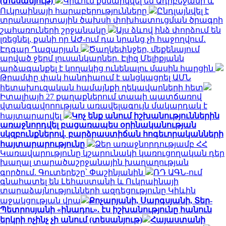
(տեսանյութ)
Կիևում քննարկվել են Ադրբեջանի և
Ուկրաինայի հարաբերությունները
Ընդլայնվել է
տրանսպորտային ծախսի փոխհատուցման ծրագրի
շահառուների շրջանակը
Այս ձևով ինձ փորձում են
լռեցնել, քանի որ ԱԺ-ում դա նրանց չի հաջողվում․
Էդգար Ղազարյան
Ծաղկեփնջեր, մեքենայում
արված ջերմ լուսանկարներ. Էլիզ Մելիքյանն
արձագանքել է կողակից ունենալու մասին հարցին
Թրամփը փակ հանդիպում է անցկացրել ԱՄՆ
հետախուզական համայնքի ղեկավարների հետ
Իտալիայի 27 քաղաքներում տապի պատճառով
վտանգավորության առավելագույն մակարդակ է
հայտարարվել
Կոչ ենք անում իշխանություններին
առաջնորդվել բացառապես օրինականության
սկզբունքներով. բարձրաստիճան հոգեւորականների
հայտարարությունը
Ձեր առաջնորդությամբ ՀՀ
Կառավարությունը կշարունակի կառուցողական դեր
խաղալ տարածաշրջանային խաղաղության
գործում. Գուտերեշը՝ Փաշինյանին
ՌԴ ԱԳՆ-ում
գնահատել են Լեհաստանի և Ուկրաինայի
տարաձայնությունների ազդեցությունը Կիևին
աջակցության վրա
Քոչարյանի, Սարգսյանի, Տեր-
Պետրոսյանի «ինադու». էս իշխանությունը հանուն
երկրի ոչինչ չի անում (տեսանյութ)
Հայաստանի