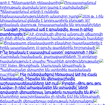
գոհ է Պենտագոնի ղեկավարից
Ռուսաստանում
հղիության վարման նոր կարգ է սահմանվել
Պենտագոնում տեղի է ունեցել
ինքնասպանությունների անսովոր շարք
2026 թ. 1-ին
կիսամյակում քննվել է կոռուպցիոն բնույթի 307
քրեական վարույթ. հրապարակվել են ցուցանիշներ
Նավթի շուկայում աճ է գրանցվել․ Brent-ի գինը
բարձրացել է
AP. Հորմուզի միջով անցումը վճարովի
չի լինի մինչև վերջնական համաձայնության հասնելը
Ծովազարդ բնակավայրի բնակիչը հայտնաբերել է
իրեն պատկանող 10 գլուխ գառներին հոշոտված
Ի՞նչ եղանակ է սպասվում այսօր՝ օգոստոսի 7-ին
Հարցման համաձայն՝ քաղաքացիների 70 տոկոսը
հավանություն է տալիս Պուտինի գործունեությանը
TRT Haber. Թուրքիան, Սաուդյան Արաբիան և
Պակիստանը մտադիր են ստեղծել ռազմական
դաշինք
Ինչ ունեցվածքով հեռացավ ԱԺ-ից Հայկ
Սարգսյանը․ Ինչպես են վերաբաշխվել
աշխատասենյակները ԱԺ-ում
Բլոգեր «Թու-թու-թու
Լավա»-ի դեմ ահազանգեր են ստացվել՝ կեղծ
գովազդի վերաբերյալ. նյութերն ուղարկվել են ՔԿ
Մադրիդը պաշտոնապես չի դիմել ԵՄ-ին Սեուտայի ​​
ճգնաժամի վերաբերյալ օգնության խնդրանքով