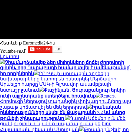
Հետևե՛ք Euromedia24-ին
Youtube-ում`
Լրահոս
Չհամարձակվեք ձեր միլիոնները ճոճել ժողովրդի
գլխին, որը Ղարաբաղի համար տվել է ամենաթանկը՝
իր որդիներին
ԲՐԻԿՍ-ի արտաքին գործերի
նախարարները կարող են քննարկել Մերձավոր
Արևելքի հարցը ՄԱԿ-ի Գլխավոր ասամբլեայի
նստաշրջանում
Փաշինյան․ Յուրաքանչյուր երկիր
ունի այլընտրանք ստեղծելու իրավունք
Reuters.
Հորմուզի նեղուցով տարանցիկ փոխադրումները այս
շաբաթ կրճատվել են մեկ երրորդով
Իրանական
ընկերությունները սկսել են Քաջարանի 7.2 կմ-անոց
թունելի շինարարությունը
Դարոն Աճեմօղլուն մեծ
ցանկություն ունի մոտ ապագայում այցելելու
Հայաստան. դեսպան Մկրտչյան
Թրամփը նշել է, որ