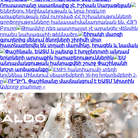
Ռուսաստանը սպառնալիք չէ. Իշխան Սաղաթելյան
Եկեղեցու հեղինակության և նրա հոգևոր
առաքելության դեմ ուղղված ՀՀ իշխանությունների
գործողությունները հակասահմանադրական են. ՀՅԴ
Բյուրո
Թրամփը դեռ պատրաստ չէ աջակցել Վենսին
որպես նախագահի թեկնածու
Շիրակի մարզի
գյուղերից մեկում ծնողների շիրիմի մոտ
հայտնաբերվել են տղայի մարմինը, հրազեն և նամակ
Փաշինյան․ ԵԱՏՄ-ն չպետք է խոչընդոտի անդամ
երկրների արտաքին հարաբերություններին
ԵՄ
անդամակցության հանրաքվեի շուրջ Փաշինյանի
կոշտ արձագանքը
EMPS հանդիպումը տեղի
կունենա Մինսկում սեպտեմբերի 30-ից հոկտեմբերի 2-
ը
ՈՒՂԻՂ․ Փաշինյանը մասնակցում է ԵԱՏՄ նիստին
Ամբողջ լրահոսը »