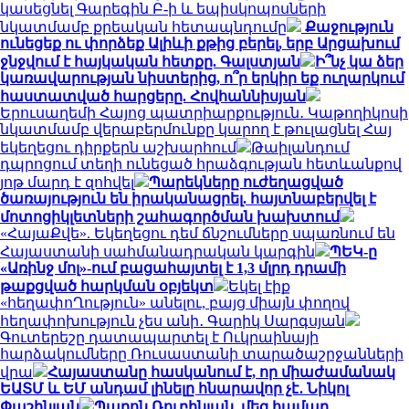
կասեցնել Գարեգին Բ-ի և եպիսկոպոսների
նկատմամբ քրեական հետապնդումը
Քաջություն
ունեցեք ու փորձեք Ալիևի քթից բերել, երբ Արցախում
ջնջվում է հայկական հետքը. Գալստյան
Ի՞նչ կա ձեր
կառավարության նիստերից, ո՞ր երկիր եք ուղարկում
հաստատված հարցերը. Հովհաննիսյան
Երուսաղեմի Հայոց պատրիարքություն․ Կաթողիկոսի
նկատմամբ վերաբերմունքը կարող է թուլացնել Հայ
եկեղեցու դիրքերն աշխարհում
Թաիլանդում
դպրոցում տեղի ունեցած հրաձգության հետևանքով
յոթ մարդ է զոհվել
Պարեկները ուժեղացված
ծառայություն են իրականացրել. հայտնաբերվել է
մոտոցիկլետների շահագործման խախտում
«ՀայաՔվե». Եկեղեցու դեմ ճնշումները սպառնում են
Հայաստանի սահմանադրական կարգին
ՊԵԿ-ը
«Առինջ մոլ»-ում բացահայտել է 1,3 մլրդ դրամի
թաքցված հարկման օբյեկտ
Եկել էիք
«հեղափոՂություն» անելու, բայց միայն փողով
հեղափոխություն չես անի․ Գարիկ Սարգսյան
Գուտերեշը դատապարտել է Ուկրաինայի
հարձակումները Ռուսաստանի տարածաշրջանների
վրա
Հայաստանը հասկանում է, որ միաժամանակ
ԵԱՏՄ և ԵՄ անդամ լինելը հնարավոր չէ․ Նիկոլ
Փաշինյան
Պարոն Ռուբինյան, մեզ համար