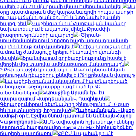
Երևանում պետությանն ու համայնքին պատճառված
ավելի քան 211 մլն դրամի վնաս է վերականգնվել
Այս
օրը պատմության մեջ կարձանագրվի որպես ամոթի
ու դավաճանության օր․ ՌԴ և Նոր Նախիջևանի
հայոց թեմ
Վաշինգտոնում Հաղթական կամարը
նախատեսվում է ավարտել մինչև Թրամփի
լիազորությունների ավարտը
«Ծիրան»
սուպերմարկետում գործող հացի արտադրամասի
գործունեությունը կասեցվել է
Բժիշկը զգուշացրել է
ամռանը ժամացույց կրելու հնարավոր վտանգի
մասին
Ֆրանսիայում գործազրկությունը հասել է
վերջին վեց տարվա ամենաբարձր մակարդակին
2026-ի առաջին կիսամյակում ՔԿ-ում ընտանեկան
բռնության դեպքերով քննվել է 1794 քրեական վարույթ
Լայպցիգի օդանավակայանում հայտնաբերված
անօդաչու թռչող սարքը հագեցած էր 5G
անտենաներով
«Առաջինը Արամն էր.. էս
պարագայում Վարդեւանյան». Ղազինյան
Գեղարքունիքում գետնափոր շինությունում 10 գառ
են հայտնաբերել հոշոտված
Ղահրամանյան․ «Այսօր
ամոթի օր է, Էջմիածնում դատում են Ամենայն Հայոց
Կաթողիկոսին»
ԱՄՆ ավիացիոն իշխանությունները
կստուգեն հարյուրավոր Boeing 737 Max ինքնաթիռներ՝
ճաքերի պատճառով
ՀԲԸՄ-ն պահանջում է