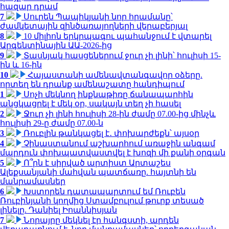
հազար դրամ
7
Սուրեն Պապիկյանի նոր հրամանը՝
ժամկետային զինծառայողների վերաբերյալ
8
10 միլիոն երկրպագու պահանջում է վտարել
Արգենտինային ԱԱ-2026-ից
9
Տասնյակ հասցեներում ջուր չի լինի՝ հուլիսի 15-
ին և 16-ին
10
Հայաստանի ամենավտանգավոր օձերը.
որտեղ են դրանք ամենաշատը հանդիպում
1
Սոչի մեկնող ինքնաթիռը ճանապարհին
անցկացրել է մեկ օր, սակայն տեղ չի հասել
2
Ջուր չի լինի հուլիսի 28-ին ժամը 07.00-ից մինչև
հուլիսի 29-ը ժամը 07.00-ն
3
Ռուբլին թանկացել է․ փոխարժեքն՝ այսօր
4
Չինաստանում աշխարհում առաջին անգամ
մարդուն փոխպատվաստվել է խոզի մի քանի օրգան
5
Ո՞րն է սիրված արտիստ Արտաշես
Ալեքսանյանի մահվան պատճառը. հայտնի են
մանրամասներ
6
Խստորեն դատապարտում եմ Ռուբեն
Ռուբինյանի կողմից Ստամբուլում թուրք տեսած
լինելը. Դանիել Իոաննիսյան
7
Նորայրը մեկնել էր հանգստի, արդեն