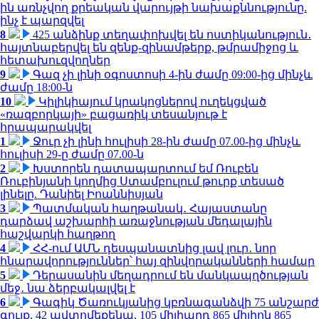
ին առնչվող քրեական վարույթի նախաքննությունը.
ինչ է պարզվել
8
425 անձինք տեղափոխվել են ոստիկանություն․
հայտնաբերվել են զենք-զինամթերք, թմրամիջոց և
հետախուզվողներ
9
Գազ չի լինի օգոստոսի 4-ին ժամը 09:00-ից մինչև
ժամը 18:00-ն
10
Կիլիկիայում կրակոցներով ուղեկցված
«ռազբորկայի» բացառիկ տեսանյութ է
հրապարակվել
1
Ջուր չի լինի հուլիսի 28-ին ժամը 07.00-ից մինչև
հուլիսի 29-ը ժամը 07.00-ն
2
Խստորեն դատապարտում եմ Ռուբեն
Ռուբինյանի կողմից Ստամբուլում թուրք տեսած
լինելը. Դանիել Իոաննիսյան
3
Պատմական հաղթանակ․ Հայաստանը
դարձավ աշխարհի առաջնության մեդալային
հաշվարկի հաղթող
4
ՀՀ-ում ԱՄՆ դեսպանատնից լավ լուր․ նոր
հնարավորություններ՝ հայ զինվորականների համար
5
Դերասանին մեղադրում են մանկապղծության
մեջ․ նա ձերբակալվել է
6
Գագիկ Ծառուկյանից կբռնագանձվի 75 անշարժ
գույք, 42 ավտոմեքենա, 105 միլիարդ 865 միլիոն 865