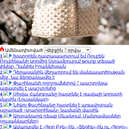
Ամենադիտված
1
Խստորեն դատապարտում եմ Ռուբեն
Ռուբինյանի կողմից Ստամբուլում թուրք տեսած
լինելը. Դանիել Իոաննիսյան
2
Դերասանին մեղադրում են մանկապղծության
մեջ․ նա ձերբակալվել է
3
Փաշինյանի որոշումներով 7 պաշտոնյա
ազատվել է պաշտոնից
4
Սիլվա Հակոբյանը հայտնել է ցավալի կորստի
մասին (Լուսանկար)
5
Նիկոլ Փաշինյանը հայտնել է առավոտյան
ստացած «տարօրինակ» նամակի մասին
6
Արտակարգ դեպք Սևանում. Մանրամասներ
(լուսանկարներ)
7
Ավարտվել է «Գող Բջե»-ին, «Տեցիկ»-ին ու «Գոջո»-