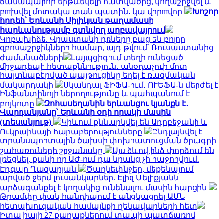
ճանապարհի երթևեկելի հատվածից, կողաշրջվել և
բшխվել մոտակա տան պատին․ կա վիրшվոր
Խոշոր
հրդեհ՝ Երևանի Սիլիկյան թաղամասի
հարևանությամբ գտնվող աղբավայրում
Կոբախիձե. Վրաստանի դռները բաց են բոլոր
զբոսաշրջիկների համար, այդ թվում՝ Ռուսաստանից
ժամանածների
Լայպցիգում տեղի ունեցած
միջադեպի հետաքննություն․ անօդաչուի մոտ
հայտնաբերված պայթուցիկը եղել է ռազմական
մակարդակի
Սկանդալ ՖԻՖԱ-ում․ ՈՒԵՖԱ-ն մերժել է
Ինֆանտինոյի ներողությունը և պահպանում է
բոյկոտը
Զոհասեղանին երևանցու կյանքն է․
Վարդանյանը՝ Երևանի օդի որակի մասին
(տեսանյութ)
Կիևում քննարկվել են Ադրբեջանի և
Ուկրաինայի հարաբերությունները
Ընդլայնվել է
տրանսպորտային ծախսի փոխհատուցման ծրագրի
շահառուների շրջանակը
Այս ձևով ինձ փորձում են
լռեցնել, քանի որ ԱԺ-ում դա նրանց չի հաջողվում․
Էդգար Ղազարյան
Ծաղկեփնջեր, մեքենայում
արված ջերմ լուսանկարներ. Էլիզ Մելիքյանն
արձագանքել է կողակից ունենալու մասին հարցին
Թրամփը փակ հանդիպում է անցկացրել ԱՄՆ
հետախուզական համայնքի ղեկավարների հետ
Իտալիայի 27 քաղաքներում տապի պատճառով