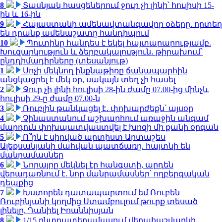
8
Տասնյակ հասցեներում ջուր չի լինի՝ հուլիսի 15-
ին և 16-ին
9
Հայաստանի ամենավտանգավոր օձերը. որտեղ
են դրանք ամենաշատը հանդիպում
10
Պուտինը հանդես է եկել հայտարարությամբ.
Խուզարկություն և ձերբակալություն․ թիրախում՝
ընդդիմադիրները (տեսանյութ)
1
Սոչի մեկնող ինքնաթիռը ճանապարհին
անցկացրել է մեկ օր, սակայն տեղ չի հասել
2
Ջուր չի լինի հուլիսի 28-ին ժամը 07.00-ից մինչև
հուլիսի 29-ը ժամը 07.00-ն
3
Ռուբլին թանկացել է․ փոխարժեքն՝ այսօր
4
Չինաստանում աշխարհում առաջին անգամ
մարդուն փոխպատվաստվել է խոզի մի քանի օրգան
5
Ո՞րն է սիրված արտիստ Արտաշես
Ալեքսանյանի մահվան պատճառը. հայտնի են
մանրամասներ
6
Նորայրը մեկնել էր հանգստի, արդեն
վերադառնում է. նոր մանրամասներ՝ ողբերգական
դեպքից
7
Խստորեն դատապարտում եմ Ռուբեն
Ռուբինյանի կողմից Ստամբուլում թուրք տեսած
լինելը. Դանիել Իոաննիսյան
8
1/15 ընտրատեղամասում վերահաշվարկի