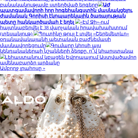
բանականությամբ ստեղծված երգերը
ԱԺ
պատգամավորի հոր հոգեհանգստին մասնակցելու
ժամանակ Գորիսի էկոպարեկային ծառայության
պետը հանկարծամահ է եղել
«Էմ Ջի»-ում
հայտնաբերվել է 38 վարչական իրավախախտում
(տեսանյութ)
Պուտինը թույլ է տվել «Շերեմետևո»
օդանավակայանի պետական բաժնեմասի
մասնավորեցումը
Գումարը կհոսի այս
կենդանակերպի նշանների ձեռքը. ո՞վ կհարստանա
Լեհաստանում կբացեն Եվրոպայում Աստվածամոր
ամենաբարձր արձանը
Ամբողջ լրահոսը »