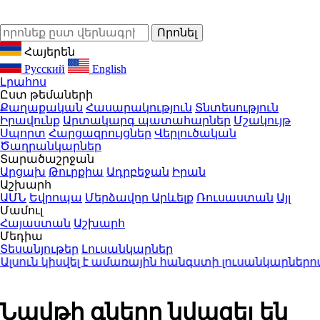
Հայերեն
Русский
English
Լրահոս
Ըստ թեմաների
Քաղաքական
Հասարակություն
Տնտեսություն
Իրավունք
Արտակարգ պատահարներ
Մշակույթ
Սպորտ
Հարցազրույցներ
Վերլուծական
Ծաղրանկարներ
Տարածաշրջան
Արցախ
Թուրքիա
Ադրբեջան
Իրան
Աշխարհ
ԱՄՆ
Եվրոպա
Մերձավոր Արևելք
Ռուսաստան
Այլ
Մամուլ
Հայաստան
Աշխարհ
Մեդիա
Տեսանյութեր
Լուսանկարներ
ուն կիսվել է ամառային հանգստի լուսանկարներով (
Նավթի գները նվազել են