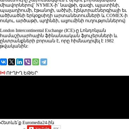
միավորներով` NYMEX-ի` նավթի, գազի, պլատինի,
պալադիումի, էթանոլի, ածխի, էլեկտրաէներգիայի եւ
ածխածնի երկօքսիդի արտանետումների և COMEX-ի
ոսկու, արծաթի, պղինձի, ալյումինի ուղություններով:
London Intercontinental Exchange (ICE)-ը Լոնդոնյան
համաշխարհային ֆինանսական ֆյուչերսների և
ընտրանքների բորսան է, որը հիմնադրվել է 1982
թվականին:
ՈՒՂԻՂ ԵԹԵՐ
Հետևե՛ք Euromedia24-ին