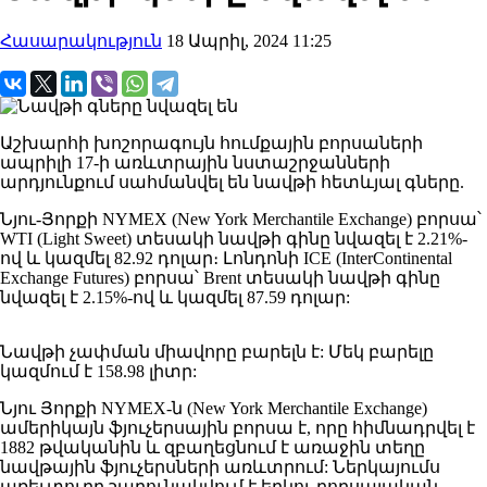
Հասարակություն
18 Ապրիլ, 2024 11:25
Աշխարհի խոշորագույն հումքային բորսաների
ապրիլի 17-ի առևտրային նստաշրջանների
արդյունքում սահմանվել են նավթի հետևյալ գները.
Նյու-Յորքի NYMEХ (New York Merchantile Exchange) բորսա՝
WTI (Light Sweet) տեսակի նավթի գինը նվազել է 2.21%-
ով և կազմել 82.92 դոլար։ Լոնդոնի IСE (InterContinental
Exchange Futures) բորսա՝ Brent տեսակի նավթի գինը
նվազել է 2.15%-ով և կազմել 87.59 դոլար:
Նավթի չափման միավորը բարելն է: Մեկ բարելը
կազմում է 158.98 լիտր:
Նյու Յորքի NYMEХ-ն (New York Merchantile Exchange)
ամերիկայն ֆյուչերսային բորսա է, որը հիմնադրվել է
1882 թվականին և զբաղեցնում է առաջին տեղը
նավթային ֆյուչերսների առևտրում: Ներկայումս
առեւտուրը շարունակվում է երկու բորսայական