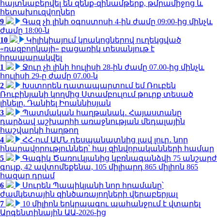
հայտնաբերվել են զենք-զինամթերք, թմրամիջոց և
հետախուզվողներ
9
Գազ չի լինի օգոստոսի 4-ին ժամը 09:00-ից մինչև
ժամը 18:00-ն
10
Կիլիկիայում կրակոցներով ուղեկցված
«ռազբորկայի» բացառիկ տեսանյութ է
հրապարակվել
1
Ջուր չի լինի հուլիսի 28-ին ժամը 07.00-ից մինչև
հուլիսի 29-ը ժամը 07.00-ն
2
Խստորեն դատապարտում եմ Ռուբեն
Ռուբինյանի կողմից Ստամբուլում թուրք տեսած
լինելը. Դանիել Իոաննիսյան
3
Պատմական հաղթանակ․ Հայաստանը
դարձավ աշխարհի առաջնության մեդալային
հաշվարկի հաղթող
4
ՀՀ-ում ԱՄՆ դեսպանատնից լավ լուր․ նոր
հնարավորություններ՝ հայ զինվորականների համար
5
Գագիկ Ծառուկյանից կբռնագանձվի 75 անշարժ
գույք, 42 ավտոմեքենա, 105 միլիարդ 865 միլիոն 865
հազար դրամ
6
Սուրեն Պապիկյանի նոր հրամանը՝
ժամկետային զինծառայողների վերաբերյալ
7
10 միլիոն երկրպագու պահանջում է վտարել
Արգենտինային ԱԱ-2026-ից