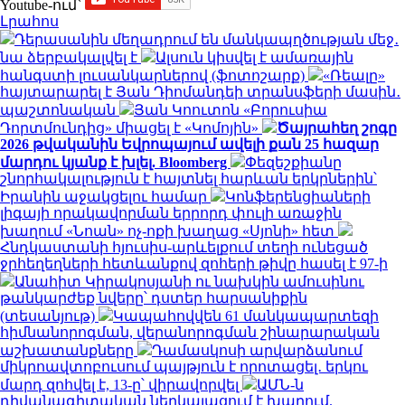
Youtube-ում`
Լրահոս
Դերասանին մեղադրում են մանկապղծության մեջ․
նա ձերբակալվել է
Ալսուն կիսվել է ամառային
հանգստի լուսանկարներով (ֆոտոշարք)
«Ռեալը»
հայտարարել է Յան Դիոմանդեի տրանսֆերի մասին․
պաշտոնական
Յան Կոուտոն «Բորուսիա
Դորտմունդից» միացել է «Կոմոյին»
Ծայրահեղ շոգը
2026 թվականին Եվրոպայում ավելի քան 25 հազար
մարդու կյանք է խլել. Bloomberg
Փեզեշքիանը
շնորհակալություն է հայտնել հարևան երկրներին՝
Իրանին աջակցելու համար
Կոնֆերենցիաների
լիգայի որակավորման երրորդ փուլի առաջին
խաղում «Նոան» ոչ-ոքի խաղաց «Սյոնի» հետ
Հնդկաստանի հյուսիս-արևելքում տեղի ունեցած
ջրհեղեղների հետևանքով զոհերի թիվը հասել է 97-ի
Անահիտ Կիրակոսյանի ու նախկին ամուսինու
թանկարժեք նվերը՝ դստեր հարսանիքին
(տեսանյութ)
Կապահովվեն 61 մանկապարտեզի
հիմնանորոգման, վերանորոգման շինարարական
աշխատանքները
Դամասկոսի արվարձանում
միկրոավտոբուսում պայթյուն է որոտացել․ երկու
մարդ զոհվել է, 13-ը՝ վիրավորվել
ԱՄՆ-ն
դիվանագիտական ներկայացում է խաղում.