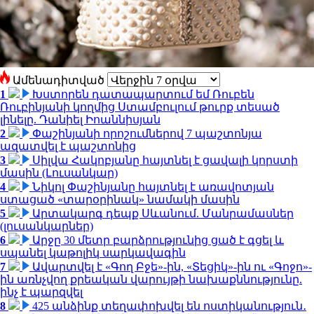
Ամենադիտված
1
Խստորեն դատապարտում եմ Ռուբեն
Ռուբինյանի կողմից Ստամբուլում թուրք տեսած
լինելը. Դանիել Իոաննիսյան
2
Փաշինյանի որոշումներով 7 պաշտոնյա
ազատվել է պաշտոնից
3
Սիլվա Հակոբյանը հայտնել է ցավալի կորստի
մասին (Լուսանկար)
4
Նիկոլ Փաշինյանը հայտնել է առավոտյան
ստացած «տարօրինակ» նամակի մասին
5
Արտակարգ դեպք Սևանում. Մանրամասներ
(լուսանկարներ)
6
Արջը 30 մետր բարձրությունից ցած է գցել և
սպանել կաթոլիկ սարկավագին
7
Ավարտվել է «Գող Բջե»-ին, «Տեցիկ»-ին ու «Գոջո»-
ին առնչվող քրեական վարույթի նախաքննությունը.
ինչ է պարզվել
8
425 անձինք տեղափոխվել են ոստիկանություն․