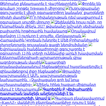
Թեհրանը քննադատել է Վաշինգտոնին
Փորձել են
գումար շորթել Telegram-ի միջոցով
Ուռուցքաբանը
զգուշացրել է վեյփ օգտագործող կանանց՝ քաղցկեղի
ռիսկի մասին
Ո՞ր հիվանդության դեմ պայքարում է
օգտակար սուրճի մրուրը
Զելենսկին հույս ունի, որ
Ուկրաինան մինչև 2027 թվականը կմշակի սեփական
բալիստիկ հրթիռային համակարգ
Օդանավում
գտնվող 13 ուղևոր է տուժել. Հնդկաստան
Հարավային Կորեան խնդրել է Մեծ Բրիտանիային
չխոչընդոտել ռուսական գազի ներմուծմանը
Եվրոպական հանձնաժողովը զգուշացրել է
օգոստոսի 12-ին տեղի ունենալիք արևի խավարման
էլեկտրաէներգիայի արտադրության վրա
ազդեցության մասին
Լայպցիգի
օդանավակայանում ինքնաթիռում հայտնաբերվել է
զինամթերքով լիքը ինքնաթիռ
Թրամփը
պաշտպանել է ԱՄՆ պաշտպանության
նախարարին․ «Չափազանց գոհ եմ նրա
աշխատանքից»
Մինչև հինգ հազար միգրանտ
մնում է Սեուտայում
Գարեգին Բ Վեփահառին
դատարան կանչելն անընդունելի է եւ
դատապարտելի. Արամ Ա
Գարգառ բնակավայրում
«KamAZ» մակնիշի բետոնախառնիչը դուրս է եկել