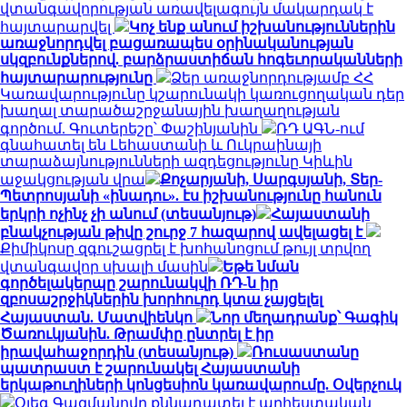
վտանգավորության առավելագույն մակարդակ է
հայտարարվել
Կոչ ենք անում իշխանություններին
առաջնորդվել բացառապես օրինականության
սկզբունքներով. բարձրաստիճան հոգեւորականների
հայտարարությունը
Ձեր առաջնորդությամբ ՀՀ
Կառավարությունը կշարունակի կառուցողական դեր
խաղալ տարածաշրջանային խաղաղության
գործում. Գուտերեշը՝ Փաշինյանին
ՌԴ ԱԳՆ-ում
գնահատել են Լեհաստանի և Ուկրաինայի
տարաձայնությունների ազդեցությունը Կիևին
աջակցության վրա
Քոչարյանի, Սարգսյանի, Տեր-
Պետրոսյանի «ինադու». էս իշխանությունը հանուն
երկրի ոչինչ չի անում (տեսանյութ)
Հայաստանի
բնակչության թիվը շուրջ 7 հազարով ավելացել է
Քիմիկոսը զգուշացրել է խոհանոցում թույլ տրվող
վտանգավոր սխալի մասին
Եթե նման
գործելակերպը շարունակվի ՌԴ-ն իր
զբոսաշրջիկներին խորհուրդ կտա չայցելել
Հայաստան. Մատվիենկո
Նոր մեղադրանք՝ Գագիկ
Ծառուկյանին. Թրամփը ընտրել է իր
իրավահաջորդին (տեսանյութ)
Ռուսաստանը
պատրաստ է շարունակել Հայաստանի
երկաթուղիների կոնցեսիոն կառավարումը. Օվերչուկ
Օլեգ Գազմանովը քննադատել է արհեստական