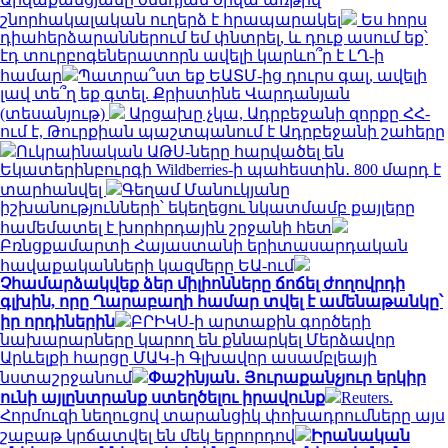
շնորհակալական ուղերձ է հրապարակել
Ես հորս
դիահերձարաններում եմ փնտրել, և դուք ասում եք՝
էդ տուրբոգեներատորն ավելի կարևո՞ր է ԼՂ-ի
համար
Պատրա՞ստ եք ԵԱՏՄ-ից դուրս գալ, ավելի
լավ տե՞ղ եք գտել. Քրիստինե Վարդանյան
(տեսանյութ)
Արցախը չկա, Ադրբեջանի զորքը ՀՀ-
ում է, Թուրքիան պաշտպանում է Ադրբեջանի շահերը
Ուկրաինական ԱԹՍ-ները հարվածել են
Եկատերինբուրգի Wildberries-ի պահեստին․ 800 մարդ է
տարհանվել
Գեղամ Մանուկյանը
իշխանությունների՝ եկեղեցու նկատմամբ քայլերը
համեմատել է խորհրդային շրջանի հետ
Բռնցքամարտի Հայաստանի երիտասարդական
հավաքականների կազմերը ԵԱ-ում
Չհամարձակվեք ձեր միլիոնները ճոճել ժողովրդի
գլխին, որը Ղարաբաղի համար տվել է ամենաթանկը՝
իր որդիներին
ԲՐԻԿՍ-ի արտաքին գործերի
նախարարները կարող են քննարկել Մերձավոր
Արևելքի հարցը ՄԱԿ-ի Գլխավոր ասամբլեայի
նստաշրջանում
Փաշինյան․ Յուրաքանչյուր երկիր
ունի այլընտրանք ստեղծելու իրավունք
Reuters.
Հորմուզի նեղուցով տարանցիկ փոխադրումները այս
շաբաթ կրճատվել են մեկ երրորդով
Իրանական