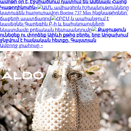
ամոթի օր է, Էջմիածնում դատում են Ամենայն Հայոց
Կաթողիկոսին»
ԱՄՆ ավիացիոն իշխանությունները
կստուգեն հարյուրավոր Boeing 737 Max ինքնաթիռներ՝
ճաքերի պատճառով
ՀԲԸՄ-ն պահանջում է
կասեցնել Գարեգին Բ-ի և եպիսկոպոսների
նկատմամբ քրեական հետապնդումը
Քաջություն
ունեցեք ու փորձեք Ալիևի քթից բերել, երբ Արցախում
ջնջվում է հայկական հետքը. Գալստյան
Ամբողջ լրահոսը »