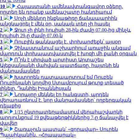
ին և 16-ին
10
Հայաստանի ամենավտանգավոր օձերը.
որտեղ են դրանք ամենաշատը հանդիպում
1
Սոչի մեկնող ինքնաթիռը ճանապարհին
անցկացրել է մեկ օր, սակայն տեղ չի հասել
2
Ջուր չի լինի հուլիսի 28-ին ժամը 07.00-ից մինչև
հուլիսի 29-ը ժամը 07.00-ն
3
Ռուբլին թանկացել է․ փոխարժեքն՝ այսօր
4
Չինաստանում աշխարհում առաջին անգամ
մարդուն փոխպատվաստվել է խոզի մի քանի օրգան
5
Ո՞րն է սիրված արտիստ Արտաշես
Ալեքսանյանի մահվան պատճառը. հայտնի են
մանրամասներ
6
Խստորեն դատապարտում եմ Ռուբեն
Ռուբինյանի կողմից Ստամբուլում թուրք տեսած
լինելը. Դանիել Իոաննիսյան
7
Նորայրը մեկնել էր հանգստի, արդեն
վերադառնում է. նոր մանրամասներ՝ ողբերգական
դեպքից
8
1/15 ընտրատեղամասում վերահաշվարկի
արդյունքում 19 քվեաթերթիկներից 7-ը ճանաչվել է
վավեր
9
Շառաչուն ապտակ՝ «զորավար» Սուրեն
Պապիկյանին․ «Հրապարակ»