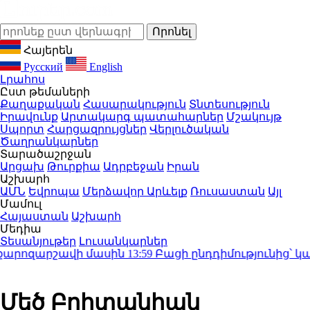
Հայերեն
Русский
English
Լրահոս
Ըստ թեմաների
Քաղաքական
Հասարակություն
Տնտեսություն
Իրավունք
Արտակարգ պատահարներ
Մշակույթ
Սպորտ
Հարցազրույցներ
Վերլուծական
Ծաղրանկարներ
Տարածաշրջան
Արցախ
Թուրքիա
Ադրբեջան
Իրան
Աշխարհ
ԱՄՆ
Եվրոպա
Մերձավոր Արևելք
Ռուսաստան
Այլ
Մամուլ
Հայաստան
Աշխարհ
Մեդիա
Տեսանյութեր
Լուսանկարներ
րոզարշավի մասին
13:59
Բացի ընդդիմությունից՝ կա մի ս
Մեծ Բրիտանիան