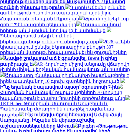
ընկերությունները սկսել են Քաջարանի 7.2 կմ-անոց
թունելի շինարարությունը
Դարոն Աճեմօղլուն մեծ
ցանկություն ունի մոտ ապագայում այցելելու
Հայաստան. դեսպան Մկրտչյան
Թրամփը նշել է, որ
գոհ է Պենտագոնի ղեկավարից
Ռուսաստանում
հղիության վարման նոր կարգ է սահմանվել
Պենտագոնում տեղի է ունեցել
ինքնասպանությունների անսովոր շարք
2026 թ. 1-ին
կիսամյակում քննվել է կոռուպցիոն բնույթի 307
քրեական վարույթ. հրապարակվել են ցուցանիշներ
Նավթի շուկայում աճ է գրանցվել․ Brent-ի գինը
բարձրացել է
AP. Հորմուզի միջով անցումը վճարովի
չի լինի մինչև վերջնական համաձայնության հասնելը
Ծովազարդ բնակավայրի բնակիչը հայտնաբերել է
իրեն պատկանող 10 գլուխ գառներին հոշոտված
Ի՞նչ եղանակ է սպասվում այսօր՝ օգոստոսի 7-ին
Հարցման համաձայն՝ քաղաքացիների 70 տոկոսը
հավանություն է տալիս Պուտինի գործունեությանը
TRT Haber. Թուրքիան, Սաուդյան Արաբիան և
Պակիստանը մտադիր են ստեղծել ռազմական
դաշինք
Ինչ ունեցվածքով հեռացավ ԱԺ-ից Հայկ
Սարգսյանը․ Ինչպես են վերաբաշխվել
աշխատասենյակները ԱԺ-ում
Բլոգեր «Թու-թու-թու
Լավա»-ի դեմ ահազանգեր են ստացվել՝ կեղծ