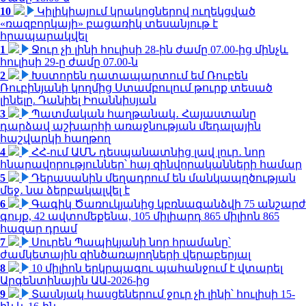
10
Կիլիկիայում կրակոցներով ուղեկցված
«ռազբորկայի» բացառիկ տեսանյութ է
հրապարակվել
1
Ջուր չի լինի հուլիսի 28-ին ժամը 07.00-ից մինչև
հուլիսի 29-ը ժամը 07.00-ն
2
Խստորեն դատապարտում եմ Ռուբեն
Ռուբինյանի կողմից Ստամբուլում թուրք տեսած
լինելը. Դանիել Իոաննիսյան
3
Պատմական հաղթանակ․ Հայաստանը
դարձավ աշխարհի առաջնության մեդալային
հաշվարկի հաղթող
4
ՀՀ-ում ԱՄՆ դեսպանատնից լավ լուր․ նոր
հնարավորություններ՝ հայ զինվորականների համար
5
Դերասանին մեղադրում են մանկապղծության
մեջ․ նա ձերբակալվել է
6
Գագիկ Ծառուկյանից կբռնագանձվի 75 անշարժ
գույք, 42 ավտոմեքենա, 105 միլիարդ 865 միլիոն 865
հազար դրամ
7
Սուրեն Պապիկյանի նոր հրամանը՝
ժամկետային զինծառայողների վերաբերյալ
8
10 միլիոն երկրպագու պահանջում է վտարել
Արգենտինային ԱԱ-2026-ից
9
Տասնյակ հասցեներում ջուր չի լինի՝ հուլիսի 15-