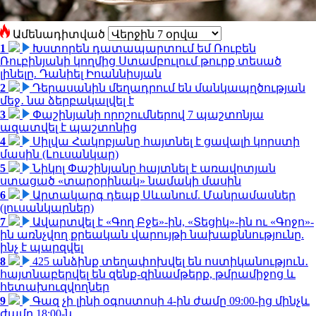
Ամենադիտված
1
Խստորեն դատապարտում եմ Ռուբեն
Ռուբինյանի կողմից Ստամբուլում թուրք տեսած
լինելը. Դանիել Իոաննիսյան
2
Դերասանին մեղադրում են մանկապղծության
մեջ․ նա ձերբակալվել է
3
Փաշինյանի որոշումներով 7 պաշտոնյա
ազատվել է պաշտոնից
4
Սիլվա Հակոբյանը հայտնել է ցավալի կորստի
մասին (Լուսանկար)
5
Նիկոլ Փաշինյանը հայտնել է առավոտյան
ստացած «տարօրինակ» նամակի մասին
6
Արտակարգ դեպք Սևանում. Մանրամասներ
(լուսանկարներ)
7
Ավարտվել է «Գող Բջե»-ին, «Տեցիկ»-ին ու «Գոջո»-
ին առնչվող քրեական վարույթի նախաքննությունը.
ինչ է պարզվել
8
425 անձինք տեղափոխվել են ոստիկանություն․
հայտնաբերվել են զենք-զինամթերք, թմրամիջոց և
հետախուզվողներ
9
Գազ չի լինի օգոստոսի 4-ին ժամը 09:00-ից մինչև
ժամը 18:00-ն