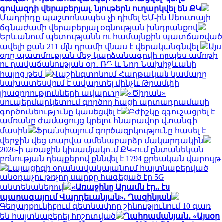
գովազդի վերաբերյալ. նյութերն ուղարկվել են ՔԿ
Մադրիդը պաշտոնապես չի դիմել ԵՄ-ին Սեուտայի ​​
ճգնաժամի վերաբերյալ օգնության խնդրանքով
Երևանում պետությանն ու համայնքին պատճառված
ավելի քան 211 մլն դրամի վնաս է վերականգնվել
Այս
օրը պատմության մեջ կարձանագրվի որպես ամոթի
ու դավաճանության օր․ ՌԴ և Նոր Նախիջևանի
հայոց թեմ
Վաշինգտոնում Հաղթական կամարը
նախատեսվում է ավարտել մինչև Թրամփի
լիազորությունների ավարտը
«Ծիրան»
սուպերմարկետում գործող հացի արտադրամասի
գործունեությունը կասեցվել է
Բժիշկը զգուշացրել է
ամռանը ժամացույց կրելու հնարավոր վտանգի
մասին
Ֆրանսիայում գործազրկությունը հասել է
վերջին վեց տարվա ամենաբարձր մակարդակին
2026-ի առաջին կիսամյակում ՔԿ-ում ընտանեկան
բռնության դեպքերով քննվել է 1794 քրեական վարույթ
Լայպցիգի օդանավակայանում հայտնաբերված
անօդաչու թռչող սարքը հագեցած էր 5G
անտենաներով
«Առաջինը Արամն էր.. էս
պարագայում Վարդեւանյան». Ղազինյան
Գեղարքունիքում գետնափոր շինությունում 10 գառ
են հայտնաբերել հոշոտված
Ղահրամանյան․ «Այսօր