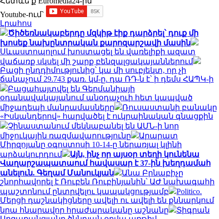
Հետևե՛ք Euromedia24-ին
Youtube-ում`
Լրահոս
Ծիծեռնակաբերդը մզկիթ էիք դարձրել՝ դուք մի
խոսեք նախընտրական քարոզարշավի մասին
Սևաստոպոլում խոստացել են վառելիքի ազատ
վաճառք սկսել մի շարք բենզալցակայաններում
Բացի ընդդիմությունից՝ կա մի սուբյեկտ, որ չի
ճանաչում 29.743 քառ. կմ-ը. դա ՌԴ-ն է՝ ի դեմս ՀԱՊԿ-ի
Բացահայտվել են Գերմանիայի
օդանավակայանում անօդաչուի հետ կապված
միջադեպի մանրամասները
Ռուսաստանի բանակը
«Իսկանդերով» հարվածել է ուկրաինական գնացքին
Չինաստանում մեկնաբանել են ԱՄՆ-ի նոր
միջուկային ռազմավարությունը
Արարատ
Միրզոյանը օգոստոսի 10-14-ը ներառյալ կլինի
արձակուրդում
Այն, ինչ որ այսօր տեղի կունենա
Վաղարշապատաում հավասար է 37-ին խեղդամահ
անելուն. Գեղամ Մանուկյան
Անա Բրնաբիչը
շնորհավորել է Ռուբեն Ռուբինյանին՝ ԱԺ նախագահի
պաշտոնում ընտրվելու կապակցությամբ
Politico.
Մերցի դաշնակիցները ավելի ու ավելի են քննարկում
նրա հնարավոր հրաժարականը աշնանը
Տիգրան
Արզաքանցյանը ծննդյան օրվա առթիվ