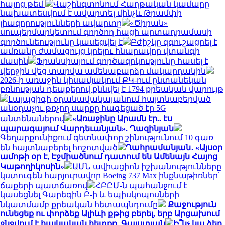
հայոց թեմ
Վաշինգտոնում Հաղթական կամարը
նախատեսվում է ավարտել մինչև Թրամփի
լիազորությունների ավարտը
«Ծիրան»
սուպերմարկետում գործող հացի արտադրամասի
գործունեությունը կասեցվել է
Բժիշկը զգուշացրել է
ամռանը ժամացույց կրելու հնարավոր վտանգի
մասին
Ֆրանսիայում գործազրկությունը հասել է
վերջին վեց տարվա ամենաբարձր մակարդակին
2026-ի առաջին կիսամյակում ՔԿ-ում ընտանեկան
բռնության դեպքերով քննվել է 1794 քրեական վարույթ
Լայպցիգի օդանավակայանում հայտնաբերված
անօդաչու թռչող սարքը հագեցած էր 5G
անտենաներով
«Առաջինը Արամն էր.. էս
պարագայում Վարդեւանյան». Ղազինյան
Գեղարքունիքում գետնափոր շինությունում 10 գառ
են հայտնաբերել հոշոտված
Ղահրամանյան․ «Այսօր
ամոթի օր է, Էջմիածնում դատում են Ամենայն Հայոց
Կաթողիկոսին»
ԱՄՆ ավիացիոն իշխանությունները
կստուգեն հարյուրավոր Boeing 737 Max ինքնաթիռներ՝
ճաքերի պատճառով
ՀԲԸՄ-ն պահանջում է
կասեցնել Գարեգին Բ-ի և եպիսկոպոսների
նկատմամբ քրեական հետապնդումը
Քաջություն
ունեցեք ու փորձեք Ալիևի քթից բերել, երբ Արցախում
ջնջվում է հայկական հետքը. Գալստյան
Ի՞նչ կա ձեր