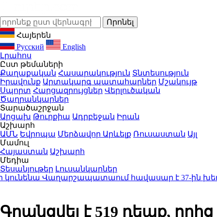
Հայերեն
Русский
English
Լրահոս
Ըստ թեմաների
Քաղաքական
Հասարակություն
Տնտեսություն
Իրավունք
Արտակարգ պատահարներ
Մշակույթ
Սպորտ
Հարցազրույցներ
Վերլուծական
Ծաղրանկարներ
Տարածաշրջան
Արցախ
Թուրքիա
Ադրբեջան
Իրան
Աշխարհ
ԱՄՆ
Եվրոպա
Մերձավոր Արևելք
Ռուսաստան
Այլ
Մամուլ
Հայաստան
Աշխարհ
Մեդիա
Տեսանյութեր
Լուսանկարներ
 կունենա Վաղարշապատաում հավասար է 37-ին խեղդա
Գրանցվել է 519 դեպք, որից