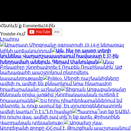
Հետևե՛ք Euromedia24-ին
Youtube-ում`
Լրահոս
Արարատ Միրզոյանը օգոստոսի 10-14-ը ներառյալ
կլինի արձակուրդում
Այն, ինչ որ այսօր տեղի
կունենա Վաղարշապատաում հավասար է 37-ին
խեղդամահ անելուն. Գեղամ Մանուկյան
Անա
Բրնաբիչը շնորհավորել է Ռուբեն Ռուբինյանին՝ ԱԺ
նախագահի պաշտոնում ընտրվելու
կապակցությամբ
Politico. Մերցի դաշնակիցները
ավելի ու ավելի են քննարկում նրա հնարավոր
հրաժարականը աշնանը
Տիգրան Արզաքանցյանը
ծննդյան օրվա առթիվ շնորհակալական ուղերձ է
հրապարակել
Ես հորս դիահերձարաններում եմ
փնտրել, և դուք ասում եք՝ էդ տուրբոգեներատորն
ավելի կարևո՞ր է ԼՂ-ի համար
Պատրա՞ստ եք ԵԱՏՄ-
ից դուրս գալ, ավելի լավ տե՞ղ եք գտել. Քրիստինե
Վարդանյան (տեսանյութ)
Արցախը չկա,
Ադրբեջանի զորքը ՀՀ-ում է, Թուրքիան պաշտպանում