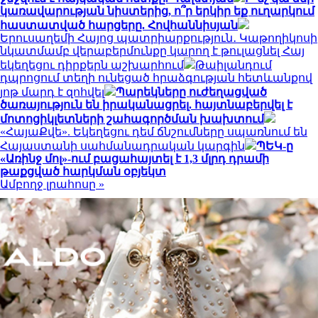
կառավարության նիստերից, ո՞ր երկիր եք ուղարկում
հաստատված հարցերը. Հովհաննիսյան
Երուսաղեմի Հայոց պատրիարքություն․ Կաթողիկոսի
նկատմամբ վերաբերմունքը կարող է թուլացնել Հայ
եկեղեցու դիրքերն աշխարհում
Թաիլանդում
դպրոցում տեղի ունեցած հրաձգության հետևանքով
յոթ մարդ է զոհվել
Պարեկները ուժեղացված
ծառայություն են իրականացրել. հայտնաբերվել է
մոտոցիկլետների շահագործման խախտում
«ՀայաՔվե». Եկեղեցու դեմ ճնշումները սպառնում են
Հայաստանի սահմանադրական կարգին
ՊԵԿ-ը
«Առինջ մոլ»-ում բացահայտել է 1,3 մլրդ դրամի
թաքցված հարկման օբյեկտ
Ամբողջ լրահոսը »