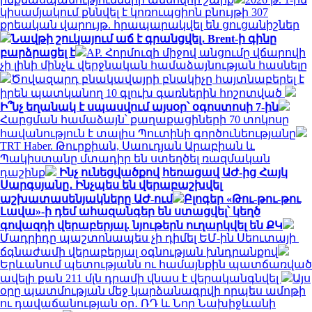
կիսամյակում քննվել է կոռուպցիոն բնույթի 307
քրեական վարույթ. հրապարակվել են ցուցանիշներ
Նավթի շուկայում աճ է գրանցվել․ Brent-ի գինը
բարձրացել է
AP. Հորմուզի միջով անցումը վճարովի
չի լինի մինչև վերջնական համաձայնության հասնելը
Ծովազարդ բնակավայրի բնակիչը հայտնաբերել է
իրեն պատկանող 10 գլուխ գառներին հոշոտված
Ի՞նչ եղանակ է սպասվում այսօր՝ օգոստոսի 7-ին
Հարցման համաձայն՝ քաղաքացիների 70 տոկոսը
հավանություն է տալիս Պուտինի գործունեությանը
TRT Haber. Թուրքիան, Սաուդյան Արաբիան և
Պակիստանը մտադիր են ստեղծել ռազմական
դաշինք
Ինչ ունեցվածքով հեռացավ ԱԺ-ից Հայկ
Սարգսյանը․ Ինչպես են վերաբաշխվել
աշխատասենյակները ԱԺ-ում
Բլոգեր «Թու-թու-թու
Լավա»-ի դեմ ահազանգեր են ստացվել՝ կեղծ
գովազդի վերաբերյալ. նյութերն ուղարկվել են ՔԿ
Մադրիդը պաշտոնապես չի դիմել ԵՄ-ին Սեուտայի ​​
ճգնաժամի վերաբերյալ օգնության խնդրանքով
Երևանում պետությանն ու համայնքին պատճառված
ավելի քան 211 մլն դրամի վնաս է վերականգնվել
Այս
օրը պատմության մեջ կարձանագրվի որպես ամոթի
ու դավաճանության օր․ ՌԴ և Նոր Նախիջևանի