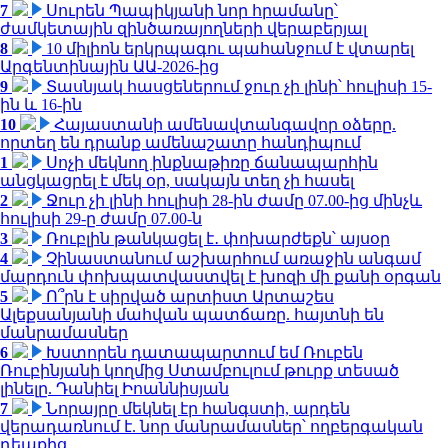
7
Սուրեն Պապիկյանի նոր հրամանը՝
ժամկետային զինծառայողների վերաբերյալ
8
10 միլիոն երկրպագու պահանջում է վտարել
Արգենտինային ԱԱ-2026-ից
9
Տասնյակ հասցեներում ջուր չի լինի՝ հուլիսի 15-
ին և 16-ին
10
Հայաստանի ամենավտանգավոր օձերը.
որտեղ են դրանք ամենաշատը հանդիպում
1
Սոչի մեկնող ինքնաթիռը ճանապարհին
անցկացրել է մեկ օր, սակայն տեղ չի հասել
2
Ջուր չի լինի հուլիսի 28-ին ժամը 07.00-ից մինչև
հուլիսի 29-ը ժամը 07.00-ն
3
Ռուբլին թանկացել է․ փոխարժեքն՝ այսօր
4
Չինաստանում աշխարհում առաջին անգամ
մարդուն փոխպատվաստվել է խոզի մի քանի օրգան
5
Ո՞րն է սիրված արտիստ Արտաշես
Ալեքսանյանի մահվան պատճառը. հայտնի են
մանրամասներ
6
Խստորեն դատապարտում եմ Ռուբեն
Ռուբինյանի կողմից Ստամբուլում թուրք տեսած
լինելը. Դանիել Իոաննիսյան
7
Նորայրը մեկնել էր հանգստի, արդեն
վերադառնում է. նոր մանրամասներ՝ ողբերգական
դեպքից