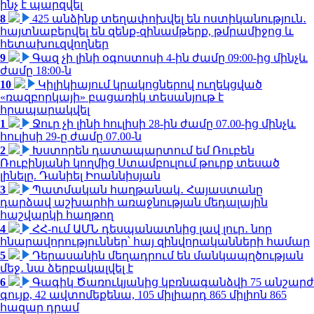
ինչ է պարզվել
8
425 անձինք տեղափոխվել են ոստիկանություն․
հայտնաբերվել են զենք-զինամթերք, թմրամիջոց և
հետախուզվողներ
9
Գազ չի լինի օգոստոսի 4-ին ժամը 09:00-ից մինչև
ժամը 18:00-ն
10
Կիլիկիայում կրակոցներով ուղեկցված
«ռազբորկայի» բացառիկ տեսանյութ է
հրապարակվել
1
Ջուր չի լինի հուլիսի 28-ին ժամը 07.00-ից մինչև
հուլիսի 29-ը ժամը 07.00-ն
2
Խստորեն դատապարտում եմ Ռուբեն
Ռուբինյանի կողմից Ստամբուլում թուրք տեսած
լինելը. Դանիել Իոաննիսյան
3
Պատմական հաղթանակ․ Հայաստանը
դարձավ աշխարհի առաջնության մեդալային
հաշվարկի հաղթող
4
ՀՀ-ում ԱՄՆ դեսպանատնից լավ լուր․ նոր
հնարավորություններ՝ հայ զինվորականների համար
5
Դերասանին մեղադրում են մանկապղծության
մեջ․ նա ձերբակալվել է
6
Գագիկ Ծառուկյանից կբռնագանձվի 75 անշարժ
գույք, 42 ավտոմեքենա, 105 միլիարդ 865 միլիոն 865
հազար դրամ