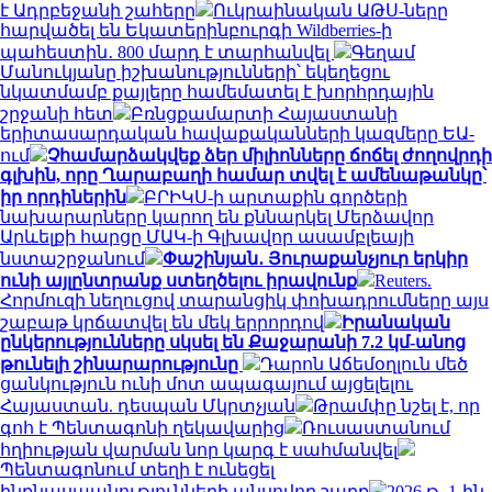
է Ադրբեջանի շահերը
Ուկրաինական ԱԹՍ-ները
հարվածել են Եկատերինբուրգի Wildberries-ի
պահեստին․ 800 մարդ է տարհանվել
Գեղամ
Մանուկյանը իշխանությունների՝ եկեղեցու
նկատմամբ քայլերը համեմատել է խորհրդային
շրջանի հետ
Բռնցքամարտի Հայաստանի
երիտասարդական հավաքականների կազմերը ԵԱ-
ում
Չհամարձակվեք ձեր միլիոնները ճոճել ժողովրդի
գլխին, որը Ղարաբաղի համար տվել է ամենաթանկը՝
իր որդիներին
ԲՐԻԿՍ-ի արտաքին գործերի
նախարարները կարող են քննարկել Մերձավոր
Արևելքի հարցը ՄԱԿ-ի Գլխավոր ասամբլեայի
նստաշրջանում
Փաշինյան․ Յուրաքանչյուր երկիր
ունի այլընտրանք ստեղծելու իրավունք
Reuters.
Հորմուզի նեղուցով տարանցիկ փոխադրումները այս
շաբաթ կրճատվել են մեկ երրորդով
Իրանական
ընկերությունները սկսել են Քաջարանի 7.2 կմ-անոց
թունելի շինարարությունը
Դարոն Աճեմօղլուն մեծ
ցանկություն ունի մոտ ապագայում այցելելու
Հայաստան. դեսպան Մկրտչյան
Թրամփը նշել է, որ
գոհ է Պենտագոնի ղեկավարից
Ռուսաստանում
հղիության վարման նոր կարգ է սահմանվել
Պենտագոնում տեղի է ունեցել
ինքնասպանությունների անսովոր շարք
2026 թ. 1-ին