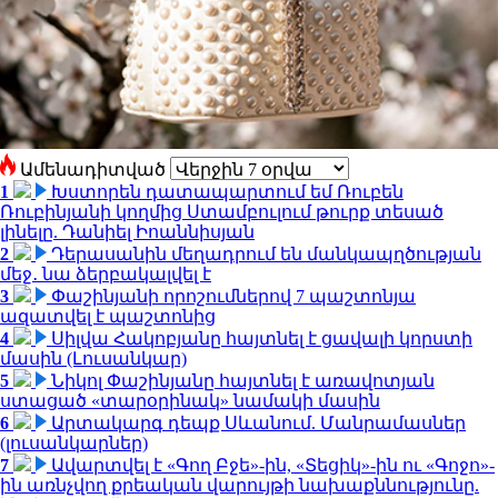
Ամենադիտված
1
Խստորեն դատապարտում եմ Ռուբեն
Ռուբինյանի կողմից Ստամբուլում թուրք տեսած
լինելը. Դանիել Իոաննիսյան
2
Դերասանին մեղադրում են մանկապղծության
մեջ․ նա ձերբակալվել է
3
Փաշինյանի որոշումներով 7 պաշտոնյա
ազատվել է պաշտոնից
4
Սիլվա Հակոբյանը հայտնել է ցավալի կորստի
մասին (Լուսանկար)
5
Նիկոլ Փաշինյանը հայտնել է առավոտյան
ստացած «տարօրինակ» նամակի մասին
6
Արտակարգ դեպք Սևանում. Մանրամասներ
(լուսանկարներ)
7
Ավարտվել է «Գող Բջե»-ին, «Տեցիկ»-ին ու «Գոջո»-
ին առնչվող քրեական վարույթի նախաքննությունը.