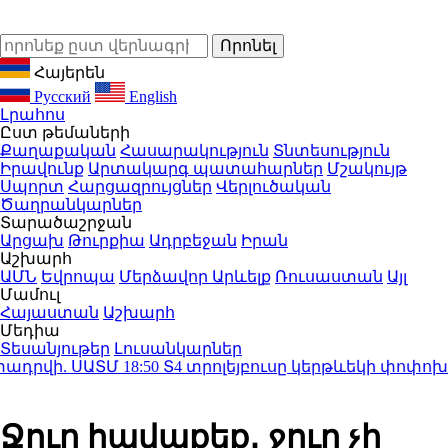
Հայերեն
Русский
English
Լրահոս
Ըստ թեմաների
Քաղաքական
Հասարակություն
Տնտեսություն
Իրավունք
Արտակարգ պատահարներ
Մշակույթ
Սպորտ
Հարցազրույցներ
Վերլուծական
Ծաղրանկարներ
Տարածաշրջան
Արցախ
Թուրքիա
Ադրբեջան
Իրան
Աշխարհ
ԱՄՆ
Եվրոպա
Մերձավոր Արևելք
Ռուսաստան
Այլ
Մամուլ
Հայաստան
Աշխարհ
Մեդիա
Տեսանյութեր
Լուսանկարներ
րվի. ՍԱՏՄ
18:50
Տ4 տրոլեյբուսը կերթևեկի փոփոխված
Ջուր հավաքեք․ ջուր չի