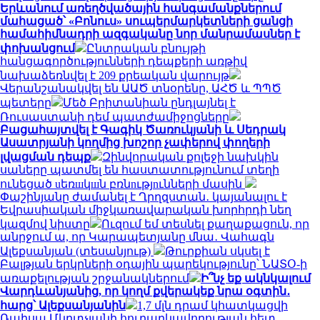
Երևանում առեղծվածային հանգամանքներում
մահացած՝ «Բոնուս» սուպերմարկետների ցանցի
համահիմնադրի ազգականը նոր մանրամասներ է
փոխանցում
Ընտրական բնույթի
հանցագործությունների դեպքերի առթիվ
նախաձեռնվել է 209 քրեական վարույթ
Վերանշանակվել են ԱԱԾ տնօրենը, ԱՀԾ և ՊՊԾ
պետերը
Մեծ Բրիտանիան ընդլայնել է
Ռուսաստանի դեմ պատժամիջոցները
Բացահայտվել է Գագիկ Ծառուկյանի և Սեդրակ
Ասատրյանի կողմից խոշոր չափերով փողերի
լվացման դեպք
Զինվորական քոլեջի նախկին
սաները պատմել են հաստատությունում տեղի
ունեցած uեռшկшն բռնnւթյnւնների մասին
Փաշինյանը ժամանել է Ղրղզստան․ կայանալու է
Եվրասիական միջկառավարական խորհրդի նեղ
կազմով նիստը
Ուզում եմ տեսնել քաղաքացուն, որ
անրջում ա, որ Կարապետյանը մնա․ Վահագն
Ալեքսանյան (տեսանյութ)
Թուրքիան սկսել է
Բալթյան երկրների օդային պարեկությունը՝ ՆԱՏՕ-ի
առաքելության շրջանակներում
Ի՞նչ եք ակնկալում
Վարդևանյանից, որ կողմ քվերակեք նրա օգտին․
հարց՝ Ալեքսանյանին
1,7 մլն դրամ կհատկացվի
Ռաիսա Մկրտչյանի հուղարկավորության հետ