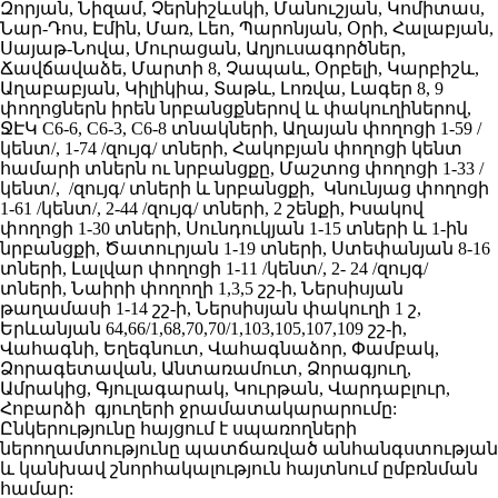
Զորյան, Նիզամ, Չերնիշևսկի, Մանուշյան, Կոմիտաս,
Նար-Դոս, Էմին, Մառ, Լեո, Պարոնյան, Օրի, Հալաբյան,
Սայաթ-Նովա, Մուրացան, Աղյուսագործներ,
Ճավճավաձե, Մարտի 8, Չապաև, Օրբելի, Կարբիշև,
Աղաբաբյան, Կիլիկիա, Տաթև, Լոռվա, Լագեր 8, 9
փողոցներն իրեն նրբանցքներով և փակուղիներով,
ՋԷԿ C6-6, C6-3, C6-8 տնակների, Աղայան փողոցի 1-59 /
կենտ/, 1-74 /զույգ/ տների, Հակոբյան փողոցի կենտ
համարի տներն ու նրբանցքը, Մաշտոց փողոցի 1-33 /
կենտ/, /զույգ/ տների և նրբանցքի, Կնունյաց փողոցի
1-61 /կենտ/, 2-44 /զույգ/ տների, 2 շենքի, Իսակով
փողոցի 1-30 տների, Սունդուկյան 1-15 տների և 1-ին
նրբանցքի, Ծատուրյան 1-19 տների, Ստեփանյան 8-16
տների, Լալվար փողոցի 1-11 /կենտ/, 2- 24 /զույգ/
տների, Նաիրի փողողի 1,3,5 շշ-ի, Ներսիսյան
թաղամասի 1-14 շշ-ի, Ներսիսյան փակուղի 1 շ,
Երևանյան 64,66/1,68,70,70/1,103,105,107,109 շշ-ի,
Վահագնի, Եղեգնուտ, Վահագնաձոր, Փամբակ,
Ձորագետավան, Անտառամուտ, Ձորագյուղ,
Ամրակից, Գյուլագարակ, Կուրթան, Վարդաբլուր,
Հոբարձի գյուղերի ջրամատակարարումը:
Ընկերությունը հայցում է սպառողների
ներողամտությունը պատճառված անհանգստության
և կանխավ շնորհակալություն հայտնում ըմբռնման
համար: