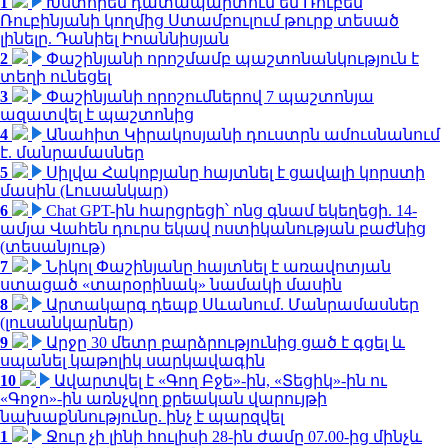
1
Խստորեն դատապարտում եմ Ռուբեն
Ռուբինյանի կողմից Ստամբուլում թուրք տեսած
լինելը. Դանիել Իոաննիսյան
2
Փաշինյանի որոշմամբ պաշտոնանկություն է
տեղի ունեցել
3
Փաշինյանի որոշումներով 7 պաշտոնյա
ազատվել է պաշտոնից
4
Անահիտ Կիրակոսյանի դուստրն ամուսնանում
է. մանրամասներ
5
Սիլվա Հակոբյանը հայտնել է ցավալի կորստի
մասին (Լուսանկար)
6
Chat GPT-ին հարցրեցի՝ ոնց գնամ եկեղեցի. 14-
ամյա Վահեն դուրս եկավ ոստիկանության բաժնից
(տեսանյութ)
7
Նիկոլ Փաշինյանը հայտնել է առավոտյան
ստացած «տարօրինակ» նամակի մասին
8
Արտակարգ դեպք Սևանում. Մանրամասներ
(լուսանկարներ)
9
Արջը 30 մետր բարձրությունից ցած է գցել և
սպանել կաթոլիկ սարկավագին
10
Ավարտվել է «Գող Բջե»-ին, «Տեցիկ»-ին ու
«Գոջո»-ին առնչվող քրեական վարույթի
նախաքննությունը. ինչ է պարզվել
1
Ջուր չի լինի հուլիսի 28-ին ժամը 07.00-ից մինչև