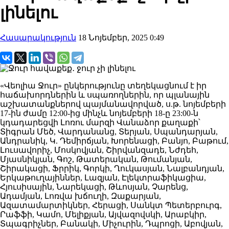
լինելու
Հասարակություն
18 Նոյեմբեր, 2025 0:49
«Վեոլիա Ջուր» ընկերությունը տեղեկացնում է իր
հաճախորդներին և սպառողներին, որ պլանային
աշխատանքներով պայմանավորված, ս.թ. նոյեմբերի
17-ին ժամը 12:00-ից մինչև նոյեմբերի 18-ը 23:00-ն
կդադարեցվի Լոռու մարզի Վանաձոր քաղաքի՝
Տիգրան Մեծ, Վարդանանց, Տերյան, Սպանդարյան,
Անդրանիկ, Կ. Դեմիրճյան, Խորենացի, Բանյո, Բաթում,
Լուսավորիչ, Մոսկովյան, Շիրվանզադե, Նժդեհ,
Մյասնիկյան, Գոշ, Թատերական, Թումանյան,
Շիրակացի, Ֆրրիկ, Գորկի, Ղուկասյան, Նալբանդյան,
Երկաթուղայիններ, Լազյան, Էլեկտրաֆիկացիա,
Հյուսիսային, Նարեկացի, Թևոսյան, Չարենց,
Ադամյան, Լոռվա խճուղի, Զաքարյան,
Ազատամարտիկներ, Հերացի, Սանկտ Պետերբուրգ,
Րաֆֆի, Կամո, Մելիքյան, Այվազովսկի, Արաբկիր,
Տպագրիչներ, Բանակի, Միչուրին, Դպրոցի, Աբովյան,