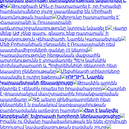
քրեական վարույթի նախաքննությունն ավարտվել է.
ՔԿ
Թուրքիայի ԱԳՆ-ը հայտարարել է, որ Իսրայելի
հարձակումները լուրջ սպառնալիք են Սիրիայի
կայունության համար
Օվերչուկը հայտարարել է՝
Հայաստանի և Ռուսաստանի
առևտրաշրջանառությունը կտրուկ նվազել է
Վաղը
մենք ԱԺ չենք գալու, գնալու ենք դատարան՝ ի
աջակցություն Վեհափառի. Նարեկ Կարապետյան
Մեծ Բրիտանիան ընդլայնել է Ռուսաստանի դեմ
պատժամիջոցների ցանկը 19 կետով
Կառավարությունը հերթական մաքսային
արտոնությունն է տրամադրել ՊԵԿ նախկին
փոխնախարարի և Պոլիտեխնիկի ռեկտորի հետ
կապվող ընկերությանը
Մեքսիկացի տիկտոկերը
սպանվել է ուղիղ եթերում
#ՈՒՂԻՂ․ Նարեկ
Կարապետյանի ճեպազրույցը
Թրամփն արդեն
ընտրել է Վենսին որպես իր իրավահաջորդ
Հայտնի
է Վրաստանում մասշտաբային հոսանքազրկման
պատճառը
ԳՇ պետը զինծառայողների հետ
քննարկել է ն բանակում կարգապահության
բարձրացմանն առնչվող հարցեր
Հետ է կանչվել
Ադրբեջանի՝ Եվրոպայի խորհրդի ներկայացուցիչը
Իրանն ու Օմանը համաձայնության են եկել Հորմուզի
նեղուցում նավագնացության բացման շուրջ