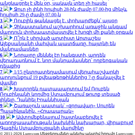
անցկացրել է մեկ օր, սակայն տեղ չի հասել
2
Ջուր չի լինի հուլիսի 28-ին ժամը 07.00-ից մինչև
հուլիսի 29-ը ժամը 07.00-ն
3
Ռուբլին թանկացել է․ փոխարժեքն՝ այսօր
4
Չինաստանում աշխարհում առաջին անգամ
մարդուն փոխպատվաստվել է խոզի մի քանի օրգան
5
Ո՞րն է սիրված արտիստ Արտաշես
Ալեքսանյանի մահվան պատճառը. հայտնի են
մանրամասներ
6
Նորայրը մեկնել էր հանգստի, արդեն
վերադառնում է. նոր մանրամասներ՝ ողբերգական
դեպքից
7
1/15 ընտրատեղամասում վերահաշվարկի
արդյունքում 19 քվեաթերթիկներից 7-ը ճանաչվել է
վավեր
8
Խստորեն դատապարտում եմ Ռուբեն
Ռուբինյանի կողմից Ստամբուլում թուրք տեսած
լինելը. Դանիել Իոաննիսյան
9
Շառաչուն ապտակ՝ «զորավար» Սուրեն
Պապիկյանին․ «Հրապարակ»
10
Ավտոմեքենայում հայտնաբերվել է
առողջապահության նախկին նախարար, վիրաբույժ
Գագիկ Ստամբուլցյանի մարմինը
© 2011-2026 Lurer.com Մեջբերումներ անելիս ակտիվ հղումը Lurer.com-