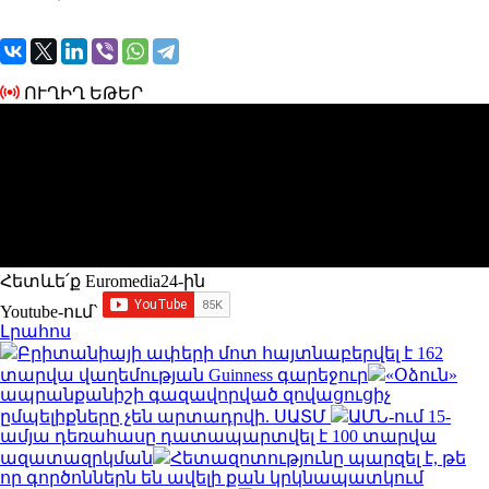
ՈՒՂԻՂ ԵԹԵՐ
Հետևե՛ք Euromedia24-ին
Youtube-ում`
Լրահոս
Բրիտանիայի ափերի մոտ հայտնաբերվել է 162
տարվա վաղեմության Guinness գարեջուր
«Օձուն»
ապրանքանիշի գազավորված զովացուցիչ
ըմպելիքները չեն արտադրվի. ՍԱՏՄ
ԱՄՆ-ում 15-
ամյա դեռահասը դատապարտվել է 100 տարվա
ազատազրկման
Հետազոտությունը պարզել է, թե
որ գործոններն են ավելի քան կրկնապատկում