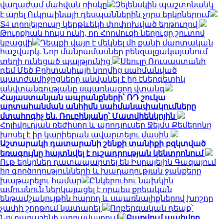
վաղաժամ մահվան ռիսկը
Զելենսկին պաշտոնանկ
է արել Ուկրաինայի դեսպաններին չորս երկրներում
Տ4 տրոլեյբուսը կերթևեկի փոփոխված երթուղով
Թուրքիան հույս ունի, որ Հորմուզի նեղուցը շուտով
կբացվի
Դեպքի վայր է մեկնել մի քանի մարտական
հաշվարկ. Նոր մանրամասներ բենզալցակայանում
տեղի ունեցած պայթյունից
Սեուլը Ռուսաստանի
դեմ Մեծ Բրիտանիայի կողմից սահմանված
պատժամիջոցները անվանել է իր էներգետիկ
անվտանգությանը սպառնացող վտանգ
Հայաստանյան ապրանքների՝ ՌԴ շուկա
արտահանման անհիմն սահմանափակումները
մտահոգիչ են. Ռուբինյանը՝ Մատվիենկոյին
Հոլիվուդյան ռեժիսոր և պրոդյուսեր Ջեյմս Քեմերոնը
խոսել է իր կարիերան ավարտելու մասին
Աշտարակի դատարանի շենքի տանիքի բզկտված
եռագույնը հայտնվել է ուշադրության կենտրոնում
Ութ երկրներ դատապարտել են Իսրայելին Գազայում
իր գործողությունների և խաղաղության ջանքերը
խաթարելու համար
Ընկերուհու նախկին
ամուսնուն ներկայացել է որպես քրեական
ենթամշակույթին հարող և սպառնալիքներով խոշոր
չափի շորթում կատարել
Ողբերգական դեպք՝
Նուբարաշենի աղբավայրում
Բաքվում պահվող