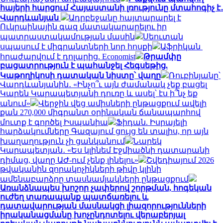
հայերի հարցում Հայաստանի լռությունը մտահոգիչ է․
Վարդևանյան
Ադրբեջանը հայտարարել է
Ուկրաինային գազ մատակարարելու իր
պատրաստակամության մասին
Սեուտան
սպասում է միգրանտների նոր հոսքի
Աֆրիկան ​​
հրաժարվում է դոլարից. Economist
Թրամփը
բացատրություն է պահանջել Հեգսեթից.
Կաթողիկոսի դատական նիստը՝ վաղը
Ռուբինյանը՝
Վարդևանյանին․ «Ինչո՞ւ այն ժամանակ չեք բացել
Կարեն Կարապետյանի դուռը և ասել՝ էս ի՞նչ եք
անում»
Վերջին վեց ամիսների ընթացքում ավելի
քան 270,000 միգրանտ օրինական ճանապարհով
մուտք է գործել Իսպանիա
Ֆիդան. Իսրայելի
հարձակումները Գազայում ցույց են տալիս, որ այն
խաղաղություն չի ցանկանում
Նարեկ
Կարապետյան․ «Ես կլինեմ Էջմիածնի դատարանի
դիմաց, վաղը ԱԺ-ում չենք լինելու»
Շվեդիայում 2026
թվականին զորակոչիկների թիվը կլինի
ամենաբարձրը տասնամյակների ընթացքում
Առանձնապես խոշոր չափերով շորթման, հոգեկան
ուժեղ տառապանք պատճառելու և
դատավարության մասնակցի լիազորությունների
իրականացմանը խոչընդոտելու վերաբերյալ