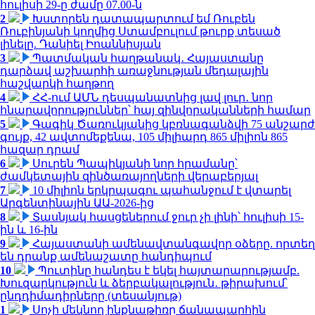
հուլիսի 29-ը ժամը 07.00-ն
2
Խստորեն դատապարտում եմ Ռուբեն
Ռուբինյանի կողմից Ստամբուլում թուրք տեսած
լինելը. Դանիել Իոաննիսյան
3
Պատմական հաղթանակ․ Հայաստանը
դարձավ աշխարհի առաջնության մեդալային
հաշվարկի հաղթող
4
ՀՀ-ում ԱՄՆ դեսպանատնից լավ լուր․ նոր
հնարավորություններ՝ հայ զինվորականների համար
5
Գագիկ Ծառուկյանից կբռնագանձվի 75 անշարժ
գույք, 42 ավտոմեքենա, 105 միլիարդ 865 միլիոն 865
հազար դրամ
6
Սուրեն Պապիկյանի նոր հրամանը՝
ժամկետային զինծառայողների վերաբերյալ
7
10 միլիոն երկրպագու պահանջում է վտարել
Արգենտինային ԱԱ-2026-ից
8
Տասնյակ հասցեներում ջուր չի լինի՝ հուլիսի 15-
ին և 16-ին
9
Հայաստանի ամենավտանգավոր օձերը. որտեղ
են դրանք ամենաշատը հանդիպում
10
Պուտինը հանդես է եկել հայտարարությամբ.
Խուզարկություն և ձերբակալություն․ թիրախում՝
ընդդիմադիրները (տեսանյութ)
1
Սոչի մեկնող ինքնաթիռը ճանապարհին