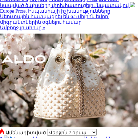
կապված ծախսերը փոխհատուցելու նպատակով
Europa Press. Իսպանիայի իշխանությունները
Սեուտային հատկացրել են 6.5 միլիոն եվրո՝
միգրանտներին օգնելու համար
Ամբողջ լրահոսը »
Ամենադիտված