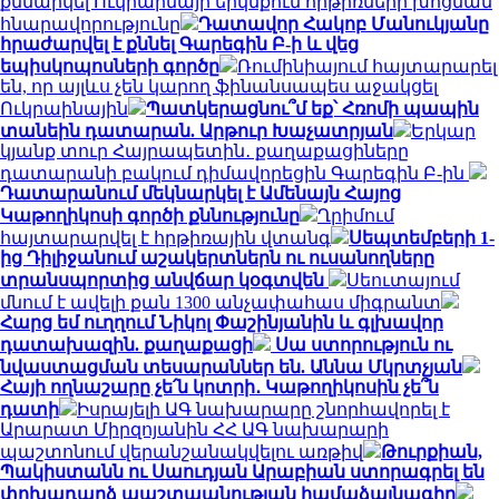
քննարկել Ուկրաինայի երկնքում հրթիռների խոցման
հնարավորությունը
Դատավոր Հակոբ Մանուկյանը
հրաժարվել է քննել Գարեգին Բ-ի և վեց
եպիսկոպոսների գործը
Ռումինիայում հայտարարել
են, որ այլևս չեն կարող ֆինանսապես աջակցել
Ուկրաինային
Պատկերացնու՞մ եք՝ Հռոմի պապին
տանեին դատարան. Արթուր Խաչատրյան
Երկար
կյանք տուր Հայրապետին․ քաղաքացիները
դատարանի բակում դիմավորեցին Գարեգին Բ-ին
Դատարանում մեկնարկել է Ամենայն Հայոց
Կաթողիկոսի գործի քննությունը
Ղրիմում
հայտարարվել է հրթիռային վտանգ
Սեպտեմբերի 1-
ից Դիլիջանում աշակերտներն ու ուսանողները
տրանսպորտից անվճար կօգտվեն
Սեուտայում
մնում է ավելի քան 1300 անչափահաս միգրանտ
Հարց եմ ուղղում Նիկոլ Փաշինյանին և գլխավոր
դատախազին. քաղաքացի
Սա ստորություն ու
նվաստացման տեսարաններ են. Աննա Մկրտչյան
Հայի ողնաշարը չե՛ն կոտրի․ Կաթողիկոսին չե՞ն
դատի
Իսրայելի ԱԳ նախարարը շնորհավորել է
Արարատ Միրզոյանին ՀՀ ԱԳ նախարարի
պաշտոնում վերանշանակվելու առթիվ
Թուրքիան,
Պակիստանն ու Սաուդյան Արաբիան ստորագրել են
փոխադարձ պաշտպանության համաձայնագիր