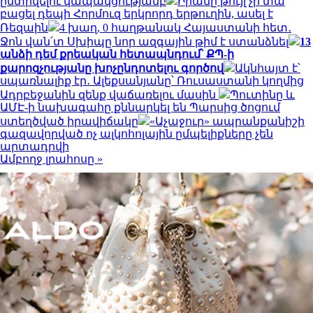
ընտրվելու կապակցությամբ
Իրանը թույլ չի տա
բացել դեպի Հորմուզ երկրորդ երթուղին, ասել է
Ռեզաին
4 խաղ, 0 հաղթանակ Հայաստանի հետ․
Ջոն վան՛տ Սխիպը նոր ազգային թիմ է ստանձնել
13
անձի դեմ քրեական հետապնդում՝ ՔՊ-ի
քարոզչությանը խոչընդոտելու գործով
Ակնհայտ է՝
սպառնալիք էր․ Ալեքսանյանը՝ Ռուսաստանի կողմից
Ադրբեջանին զենք վաճառելու մասին
Պուտինը և
ԱՄԷ-ի նախագահը քննարկել են Պարսից ծոցում
ստեղծված իրավիճակը
«Աչաջուր» ապրանքանիշի
գազավորված ոչ ալկոհոլային ըմպելիքները չեն
արտադրվի
Ամբողջ լրահոսը »