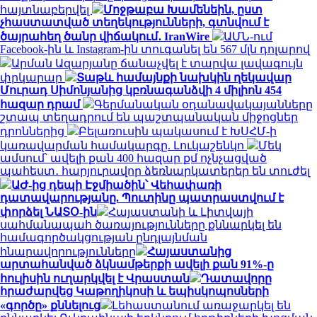
հայտնաբերվել
Մոջթաբա Խամենեին, ըստ
չհաստատված տեղեկությունների, գտնվում է
ծայրահեղ ծանր վիճակում․ IranWire
ԱՄՆ-ում
Facebook-ին և Instagram-ին տուգանել են 567 մլն դոլարով
Արման Ազարյանը ճանաչվել է տարվա լավագույն
փրկարար
Տաթև համայնքի նախկին ղեկավար
Մուրադ Սիմոնյանից կբռնագանձվի 4 միլիոն 454
հազար դրամ
Գերմանական օդանավակայանները
շտապ տեղադրում են պաշտպանական միջոցներ
դրոններից
Բելառուսին պակասում է ԽՍՀՄ-ի
կառավարման համակարգը. Լուկաշենկո
Մեկ
ամսում՝ ավելի քան 400 հազար քմ ոչնչացված
պահեստ․ հարյուրավոր ձեռնարկատերեր են տուժել
ԱԺ-ից դեպի Էջմիածին՝ Վեհափառի
դատավարությանը. Պուտինը պատրաստվում է
փորձել ՆԱՏՕ-ին
Հայաստանի և Լիտվայի
սահմանապահ ծառայությունները քննարկել են
համագործակցության ընդլայնման
հնարավորությունները
Հայաստանից
արտահանված ձկնամթերքի ավելի քան 91%-ը
հուլիսին ուղարկվել է Վրաստան
Դատավորը
հրաժարվեց Կաթողիկոսի և եպիսկոպոսների
«գործը» քննելուց
Լեհաստանում առաջարկել են