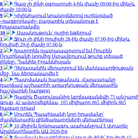
8
Գազ չի լինի օգոստոսի 4-ին ժամը 09:00-ից մինչև
ժամը 18:00-ն
9
Կիլիկիայում կրակոցներով ուղեկցված
«ռազբորկայի» բացառիկ տեսանյութ է
հրապարակվել
10
Սպանություն՝ ուղիղ եթերում
1
Ջուր չի լինի հուլիսի 28-ին ժամը 07.00-ից մինչև
հուլիսի 29-ը ժամը 07.00-ն
2
Խստորեն դատապարտում եմ Ռուբեն
Ռուբինյանի կողմից Ստամբուլում թուրք տեսած
լինելը. Դանիել Իոաննիսյան
3
Դերասանին մեղադրում են մանկապղծության
մեջ․ նա ձերբակալվել է
4
Պատմական հաղթանակ․ Հայաստանը
դարձավ աշխարհի առաջնության մեդալային
հաշվարկի հաղթող
5
Գագիկ Ծառուկյանից կբռնագանձվի 75 անշարժ
գույք, 42 ավտոմեքենա, 105 միլիարդ 865 միլիոն 865
հազար դրամ
6
Սուրեն Պապիկյանի նոր հրամանը՝
ժամկետային զինծառայողների վերաբերյալ
7
10 միլիոն երկրպագու պահանջում է վտարել
Արգենտինային ԱԱ-2026-ից
8
Տասնյակ հասցեներում ջուր չի լինի՝ հուլիսի 15-