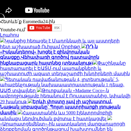
Հետևե՛ք Euromedia24-ին
Youtube-ում`
Լրահոս
Կյանքից հեռացել է Մադոննայի և այլ աստղերի
հետ աշխատած Ուիլյամ Օրբիթը
ՌԴ-ն
«Իսկանդերով» խոցել է զինվորական
գնացքը.Վեհափառի գործով դատավորն
ինքնաբացարկ հայտնեց (տեսանյութ)
Փաշինյանը
հայտարարել է ԵԱՏՄ-ում ապրանքների և
աշխատուժի ազատ տեղաշարժի խնդիրների մասին
Պետական դավաճանության 4, լրտեսության՝ 5,
ահաբեկչության նախապատրաստության 1 դեպք.
ԱԱԾ տվյալներ
Թուրքական «Madame Coco»-ն
ամբողջությամբ հեռանում է Ռուսաստանից․ կփակվի
29 խանութ
Երևի փոստը լավ չի աշխատում․
Նաթան սրբազանը՝ Պոլսո պատրիարքի լռության
մասին
Հայաստանին ևս 5000 էլեկտրոմոբիլի
անմաքս ներմուծման քվոտա է հատկացվել
«Արարատցեմենտ»-ին պատկանող մարզադպրոցի
ձեռքբերման գործընթացում խախտումներ են