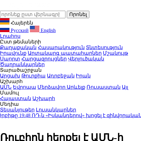
Հայերեն
Русский
English
Լրահոս
Ըստ թեմաների
Քաղաքական
Հասարակություն
Տնտեսություն
Իրավունք
Արտակարգ պատահարներ
Մշակույթ
Սպորտ
Հարցազրույցներ
Վերլուծական
Ծաղրանկարներ
Տարածաշրջան
Արցախ
Թուրքիա
Ադրբեջան
Իրան
Աշխարհ
ԱՄՆ
Եվրոպա
Մերձավոր Արևելք
Ռուսաստան
Այլ
Մամուլ
Հայաստան
Աշխարհ
Մեդիա
Տեսանյութեր
Լուսանկարներ
իթը
19:48
ՌԴ-ն «Իսկանդերով» խոցել է զինվորական 
Ռուբիոն հերքել է ԱՄՆ-ի