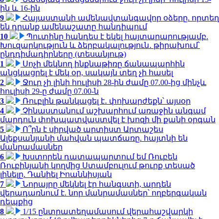
ին և 16-ին
9
Հայաստանի ամենավտանգավոր օձերը. որտեղ
են դրանք ամենաշատը հանդիպում
10
Պուտինը հանդես է եկել հայտարարությամբ.
Խուզարկություն և ձերբակալություն․ թիրախում՝
ընդդիմադիրները (տեսանյութ)
1
Սոչի մեկնող ինքնաթիռը ճանապարհին
անցկացրել է մեկ օր, սակայն տեղ չի հասել
2
Ջուր չի լինի հուլիսի 28-ին ժամը 07.00-ից մինչև
հուլիսի 29-ը ժամը 07.00-ն
3
Ռուբլին թանկացել է․ փոխարժեքն՝ այսօր
4
Չինաստանում աշխարհում առաջին անգամ
մարդուն փոխպատվաստվել է խոզի մի քանի օրգան
5
Ո՞րն է սիրված արտիստ Արտաշես
Ալեքսանյանի մահվան պատճառը. հայտնի են
մանրամասներ
6
Խստորեն դատապարտում եմ Ռուբեն
Ռուբինյանի կողմից Ստամբուլում թուրք տեսած
լինելը. Դանիել Իոաննիսյան
7
Նորայրը մեկնել էր հանգստի, արդեն
վերադառնում է. նոր մանրամասներ՝ ողբերգական
դեպքից
8
1/15 ընտրատեղամասում վերահաշվարկի