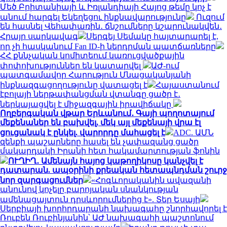
Մեծ Բրիտանիայի և Իռլանդիայի Հայոց թեմը կոչ է
անում հարգել Եկեղեցու ինքնավարությունը
Ուզում
են հասնել Վեհափառին․ ճնշումները կշարունակվեն․
Հրայր սարկավագ
Սերգեյ Սեմակը հայտարարել է,
որ չի հասկանում Fan ID-ի ներդրման պատճառները
ՀՀ քննչական կոմիտեում կառուցվածքային
փոփոխություններ են կատարվել
ԱԺ-ում
պատգամավոր Հարություն Մնացականյանի
ինքնազգացողությունը վատացել է
Հայաստանում
էբոլայի ներթափանցման վտանգը ցածր է․
ներկայացվել է միջազգային իրավիճակը
Ողբերգական վթար Երևանում․ Գայի պողոտայում
մեքենաներ են բախվել, մեկ այլ մեքենայի վրա էլ
ցուցանակ է ընկել. վարորդը մահացել է
ADC. ԱՄՆ
զենքի պաշարները հասել են չափազանց ցածր
մակարդակի Իրանի հետ հակամարտության ֆոնին
ՈՒՂԻՂ․ Ամենայն հայոց կաթողիկոսը կանչվել է
դատարան. ապօրինի քրեական հետապնդման շուրջ
նոր զարգացումներ
«Հոգևորականին ավազանի
անունով կոչելը բարոյական սնանկության
ամենացայտուն դրսևորումներից է». Տեր Եսայի
Սերբիայի խորհրդարանի նախագահը շնորհավորել է
Ռուբեն Ռուբինյանին՝ ԱԺ նախագահի պաշտոնում