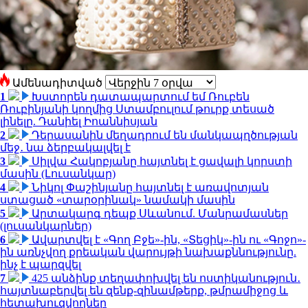
Ամենադիտված
1
Խստորեն դատապարտում եմ Ռուբեն
Ռուբինյանի կողմից Ստամբուլում թուրք տեսած
լինելը. Դանիել Իոաննիսյան
2
Դերասանին մեղադրում են մանկապղծության
մեջ․ նա ձերբակալվել է
3
Սիլվա Հակոբյանը հայտնել է ցավալի կորստի
մասին (Լուսանկար)
4
Նիկոլ Փաշինյանը հայտնել է առավոտյան
ստացած «տարօրինակ» նամակի մասին
5
Արտակարգ դեպք Սևանում. Մանրամասներ
(լուսանկարներ)
6
Ավարտվել է «Գող Բջե»-ին, «Տեցիկ»-ին ու «Գոջո»-
ին առնչվող քրեական վարույթի նախաքննությունը.
ինչ է պարզվել
7
425 անձինք տեղափոխվել են ոստիկանություն․
հայտնաբերվել են զենք-զինամթերք, թմրամիջոց և
հետախուզվողներ