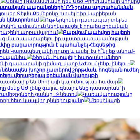
ց
Սեուլը Ռուսաստանի դեմ Մեծ Բրիտանիայի կողմից
ստանյան ապրանքների՝ ՌԴ շուկա արտահանման
յուսեր Ջեյմս Քեմերոնը խոսել է իր կարիերան
ան կենտրոնում
Ութ երկրներ դատապարտել են
ախկին ամուսնուն ներկայացել է որպես քրեական
րաշենի աղբավայրում
Բաքվում պահվող հայերի
 գազ մատակարարելու իր պատրաստակամության
փը բացատրություն է պահանջել Հեգսեթից.
են Կարապետյանի դուռը և ասել՝ էս ի՞նչ եք անում»
լ Իսպանիա
Ֆիդան. Իսրայելի հարձակումները
ի դատարանի դիմաց, վաղը ԱԺ-ում չենք լինելու»
նձնապես խոշոր չափերով շորթման, հոգեկան ուժեղ
լու վերաբերյալ քրեական վարույթի
 սպառնալիք են Սիրիայի կայունության համար
ը մենք ԱԺ չենք գալու, գնալու ենք դատարան՝ ի
ամիջոցների ցանկը 19 կետով
Կառավարությունը
րի հետ կապվող ընկերությանը
Մեքսիկացի