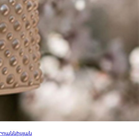
 Իոաննիսյան