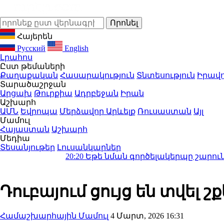
Հայերեն
Русский
English
Լրահոս
Ըստ թեմաների
Քաղաքական
Հասարակություն
Տնտեսություն
Իրավո
Տարածաշրջան
Արցախ
Թուրքիա
Ադրբեջան
Իրան
Աշխարհ
ԱՄՆ
Եվրոպա
Մերձավոր Արևելք
Ռուսաստան
Այլ
Մամուլ
Հայաստան
Աշխարհ
Մեդիա
Տեսանյութեր
Լուսանկարներ
20:20
Եթե նման գործելակերպը շարունակվի ՌԴ-ն 
Դուբայում ցույց են տվել 
Համաշխարհային Մամուլ
4 Մարտ, 2026 16:31