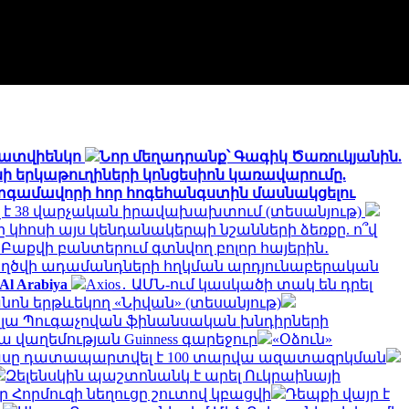
 Մատվիենկո
Նոր մեղադրանք՝ Գագիկ Ծառուկյանին.
 երկաթուղիների կոնցեսիոն կառավարումը.
գամավորի հոր հոգեհանգստին մասնակցելու
ել է 38 վարչական իրավախախտում (տեսանյութ)
 կհոսի այս կենդանակերպի նշանների ձեռքը. ո՞վ
Բաքվի բանտերում գտնվող բոլոր հայերին․
ղծվի ադամանդների հղկման արդյունաբերական
l Arabiya
Axios․ ԱՄՆ-ում կասկածի տակ են դրել
նոն երթևեկող «Նիվան» (տեսանյութ)
լլա Պուգաչովան ֆինանսական խնդիրների
վաղեմության Guinness գարեջուր
«Օձուն»
հասը դատապարտվել է 100 տարվա ազատազրկման
Զելենսկին պաշտոնանկ է արել Ուկրաինայի
որ Հորմուզի նեղուցը շուտով կբացվի
Դեպքի վայր է