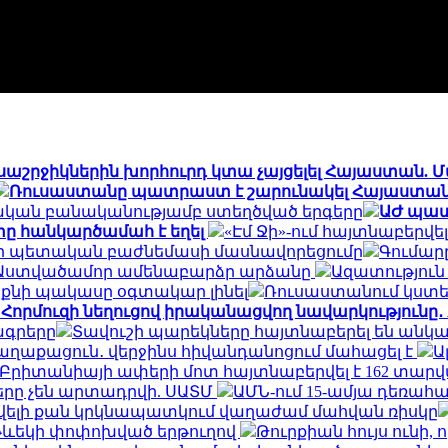
ոսաշրջիկներին խորհուրդ կտա չայցելել Հայաստան.
Ռուսաստանը պատրաստ է շարունակել Հայաստանի
ական բանականությամբ ստեղծված երգերը
ԱԺ պատ
ը հանկարծամահ է եղել
«Էմ Ջի»-ում հայտնաբերվ
անի պետական բաժնեմասի մասնավորեցումը
Գումարը
մ Աստվածամոր ամենաբարձր արձանը
Ազատություն 
 է քնի պակասը օգտակար լինել
Ռուսաստանում կստե
 Հորմուզի նեղուցով իրականացվող նավարկությունը․ A
ագրերը
Տավուշի պարեկները հայտնաբերել են անկա
աղաքացուն․ վերջինս հիվանդանոցում մահացել է
Ա
Բրիտանիայի ափերի մոտ հայտնաբերվել է 162 տարվա 
րը չեն արտադրվի. ՍԱՏՄ
ԱՄՆ-ում 15-ամյա դեռա
 ավելի քան կրկնապատկում վաղաժամ մահվան ռիսկը
երթևեկի փոփոխված երթուղով
Թուրքիան հույս ունի, 