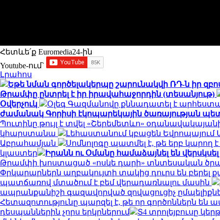
Հետևե՛ք Euromedia24-ին
Youtube-ում`
Լրահոս
Եթե նման գործելակերպը շարունակվի ՌԴ-ն իր զբ
Թրամփը ընտրել է իր իրավահաջորդին (տեսանյութ)
Օվերչուկ
Օլեգ Գազմանովը քննադատել է արհեստ
ժամանակ Գորիսի էկոպարեկային ծառայության պետ
Պուտինը թույլ է տվել «Շերեմետևո» օդանավակայ
կհարստանա
Լեհաստանում կբացեն Եվրոպայու
Աբրահամյան
Սոմնոլոգը պատմել է, թե երբ կարող
կլաստեր
Իրանն ու Օմանը համաձայնել են վերսկսել
Թրամփի խոստացած «ոսկե դարի» տնտեսական ծր
Փրկարարներն աղբակույտի տակից դուրս են բերել ք
պատճառով մտածում է բեմ վերադառնալու մասին
ապրանքանիշի գազավորված զովացուցիչ ըմպելիքնե
Հետազոտությունը պարզել է, թե որ գործոններն են
դեսպաններին չորս երկրներում
Տ4 տրոլեյբուսը կ