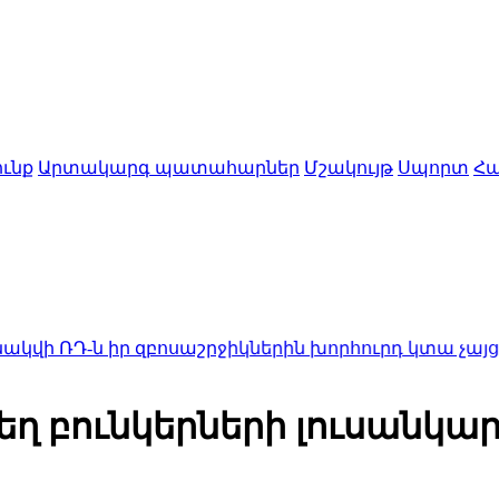
ւնք
Արտակարգ պատահարներ
Մշակույթ
Սպորտ
Հա
իր զբոսաշրջիկներին խորհուրդ կտա չայցելել Հայա
շքեղ բունկերների լուսանկա