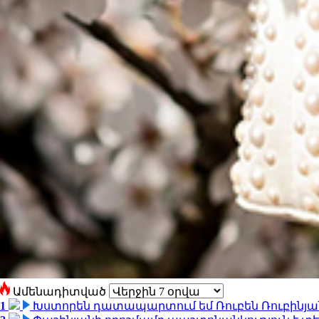
Ամենադիտված
1
Խստորեն դատապարտում եմ Ռուբեն Ռուբինյանի