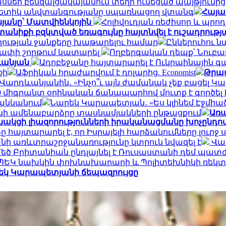
սներ բենզալցակայանում տեղի ունեցած պայթյունի
գետիկ անվտանգությանը սպառնացող վտանգ
Հայա
նյանը՝ Մատվիենկոյին
Հոլիվուդյան ռեժիսոր և պրոդ
նիքի բզկտված եռագույնը հայտնվել է ուշադրությ
աղության ջանքերը խաթարելու համար
Ընկերուհու ն
չափի շորթում կատարել
Ողբերգական դեպք՝ Նուբա
դևանյան
Ադրբեջանը հայտարարել է Ուկրաինային
քի
Աֆրիկան ​​հրաժարվում է դոլարից. Economist
Թրամ
 Վարդևանյանին․ «Ինչո՞ւ այն ժամանակ չեք բացել Կար
,000 միգրանտ օրինական ճանապարհով մուտք է գործե
ցանկանում
Նարեկ Կարապետյան․ «Ես կլինեմ Էջմիածն
կլինի ամենաբարձրը տասնամյակների ընթացքում
Առա
ցի լիազորությունների իրականացմանը խոչընդոտե
ը հայտարարել է, որ Իսրայելի հարձակումները լուրջ
նի առևտրաշրջանառությունը կտրուկ նվազել է
Վաղ
եծ Բրիտանիան ընդլայնել է Ռուսաստանի դեմ պատժ
 ՊԵԿ նախկին փոխնախարարի և Պոլիտեխնիկի ռեկտո
րեկ Կարապետյանի ճեպազրույցը