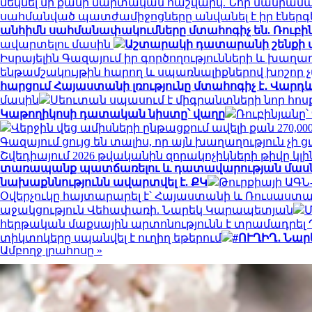
մեկնել մի քանի մարտական հաշվարկ. Նոր մանրամա
սահմանված պատժամիջոցները անվանել է իր էներ
անհիմն սահմանափակումները մտահոգիչ են. Ռուբի
ավարտելու մասին
Աշտարակի դատարանի շենքի տա
Իսրայելին Գազայում իր գործողությունների և խաղ
ենթամշակույթին հարող և սպառնալիքներով խոշոր 
հարցում Հայաստանի լռությունը մտահոգիչ է․ Վար
մասին
Սեուտան սպասում է միգրանտների նոր հոս
Կաթողիկոսի դատական նիստը՝ վաղը
Ռուբինյանը՝
Վերջին վեց ամիսների ընթացքում ավելի քան 270
Գազայում ցույց են տալիս, որ այն խաղաղություն չի 
Շվեդիայում 2026 թվականին զորակոչիկների թիվը 
տառապանք պատճառելու և դատավարության մասնակ
նախաքննությունն ավարտվել է. ՔԿ
Թուրքիայի ԱԳՆ-
Օվերչուկը հայտարարել է՝ Հայաստանի և Ռուսաստա
աջակցություն Վեհափառի. Նարեկ Կարապետյան
Մ
հերթական մաքսային արտոնությունն է տրամադրել
տիկտոկերը սպանվել է ուղիղ եթերում
#ՈՒՂԻՂ․ Նա
Ամբողջ լրահոսը »