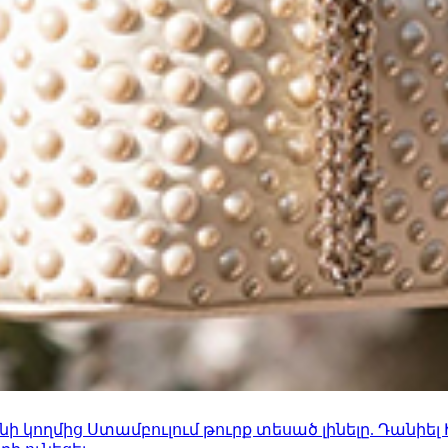
 կողմից Ստամբուլում թուրք տեսած լինելը. Դանիել