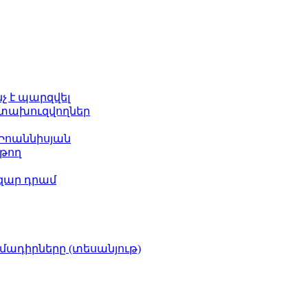
նչ է պարզվել
հետախուզվողներ
 Իոաննիսյան
թող
ազար դրամ
իմադիրները (տեսանյութ)