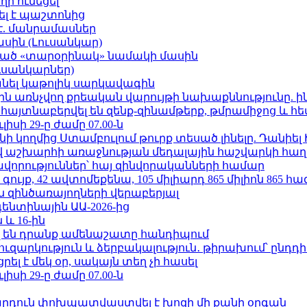
ի ունեցել
ել է պաշտոնից
է. մանրամասներ
ասին (Լուսանկար)
ացած «տարօրինակ» նամակի մասին
ւսանկարներ)
պանել կաթոլիկ սարկավագին
ո»-ին առնչվող քրեական վարույթի նախաքննությունը. ի
 հայտնաբերվել են զենք-զինամթերք, թմրամիջոց և 
ւլիսի 29-ը ժամը 07.00-ն
 կողմից Ստամբուլում թուրք տեսած լինելը. Դանիել
աշխարհի առաջնության մեդալային հաշվարկի հաղ
ավորություններ՝ հայ զինվորականների համար
ւյք, 42 ավտոմեքենա, 105 միլիարդ 865 միլիոն 865 հ
 զինծառայողների վերաբերյալ
ենտինային ԱԱ-2026-ից
 և 16-ին
 են դրանք ամենաշատը հանդիպում
ւզարկություն և ձերբակալություն․ թիրախում՝ ընդդ
լ է մեկ օր, սակայն տեղ չի հասել
ւլիսի 29-ը ժամը 07.00-ն
րդուն փոխպատվաստվել է խոզի մի քանի օրգան