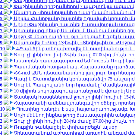
2
Փաշինյանի որոշմամբ պաշտոնանկություն է տեղ
3
Փաշինյանի որոշումներով 7 պաշտոնյա ազատվ
4
Անահիտ Կիրակոսյանի դուստրն ամուսնանում 
5
Սիլվա Հակոբյանը հայտնել է ցավալի կորստի մ
6
Նիկոլ Փաշինյանը հայտնել է առավոտյան ստ
7
Արտակարգ դեպք Սևանում. Մանրամասներ (լո
8
Արջը 30 մետր բարձրությունից ցած է գցել և ս
9
Ավարտվել է «Գող Բջե»-ին, «Տեցիկ»-ին ու «Գոջ
10
425 անձինք տեղափոխվել են ոստիկանություն․
1
Ջուր չի լինի հուլիսի 28-ին ժամը 07.00-ից մինչև հո
2
Խստորեն դատապարտում եմ Ռուբեն Ռուբինյանի
3
Պատմական հաղթանակ․ Հայաստանը դարձավ 
4
ՀՀ-ում ԱՄՆ դեսպանատնից լավ լուր․ նոր հնար
5
Գագիկ Ծառուկյանից կբռնագանձվի 75 անշարժ գո
6
Սուրեն Պապիկյանի նոր հրամանը՝ ժամկետային
7
10 միլիոն երկրպագու պահանջում է վտարել Արգ
8
Տասնյակ հասցեներում ջուր չի լինի՝ հուլիսի 15-ին
9
Հայաստանի ամենավտանգավոր օձերը. որտեղ
10
Պուտինը հանդես է եկել հայտարարությամբ. Խո
1
Սոչի մեկնող ինքնաթիռը ճանապարհին անցկացրե
2
Ջուր չի լինի հուլիսի 28-ին ժամը 07.00-ից մինչև հո
3
Ռուբլին թանկացել է․ փոխարժեքն՝ այսօր
4
Չինաստանում աշխարհում առաջին անգամ մա