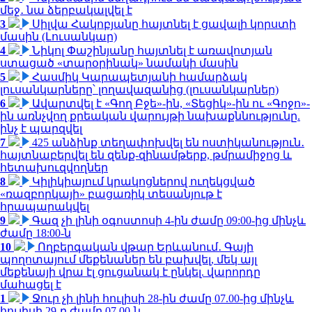
մեջ․ նա ձերբակալվել է
3
Սիլվա Հակոբյանը հայտնել է ցավալի կորստի
մասին (Լուսանկար)
4
Նիկոլ Փաշինյանը հայտնել է առավոտյան
ստացած «տարօրինակ» նամակի մասին
5
Հասմիկ Կարապետյանի համարձակ
լուսանկարները՝ լողավազանից (լուսանկարներ)
6
Ավարտվել է «Գող Բջե»-ին, «Տեցիկ»-ին ու «Գոջո»-
ին առնչվող քրեական վարույթի նախաքննությունը.
ինչ է պարզվել
7
425 անձինք տեղափոխվել են ոստիկանություն․
հայտնաբերվել են զենք-զինամթերք, թմրամիջոց և
հետախուզվողներ
8
Կիլիկիայում կրակոցներով ուղեկցված
«ռազբորկայի» բացառիկ տեսանյութ է
հրապարակվել
9
Գազ չի լինի օգոստոսի 4-ին ժամը 09:00-ից մինչև
ժամը 18:00-ն
10
Ողբերգական վթար Երևանում․ Գայի
պողոտայում մեքենաներ են բախվել, մեկ այլ
մեքենայի վրա էլ ցուցանակ է ընկել. վարորդը
մահացել է
1
Ջուր չի լինի հուլիսի 28-ին ժամը 07.00-ից մինչև
հուլիսի 29-ը ժամը 07.00-ն