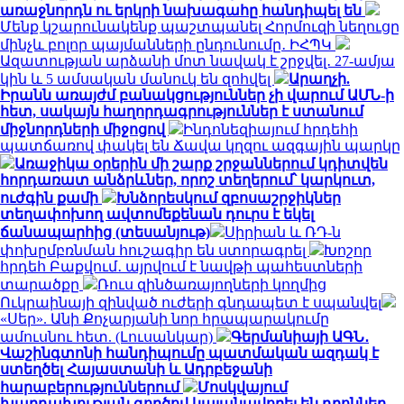
առաջնորդն ու երկրի նախագահը հանդիպել են
Մենք կշարունակենք պաշտպանել Հորմուզի նեղուցը
մինչև բոլոր պայմանների ընդունումը․ ԻՀՊԿ
Ազատության արձանի մոտ նավակ է շրջվել․ 27-ամյա
կին և 5 ամսական մանուկ են զոհվել
Արաղչի.
Իրանն առայժմ բանակցություններ չի վարում ԱՄՆ-ի
հետ, սակայն հաղորդագրություններ է ստանում
միջնորդների միջոցով
Ինդոնեզիայում հրդեհի
պատճառով փակել են Ճավա կղզու ազգային պարկը
Առաջիկա օրերին մի շարք շրջաններում կդիտվեն
հորդառատ անձրևներ, որոշ տեղերում՝ կարկուտ,
ուժգին քամի
Խնձորեսկում զբոսաշրջիկներ
տեղափոխող ավտոմեքենան դուրս է եկել
ճանապարհից (տեսանյութ)
Սիրիան և ՌԴ-ն
փոխըմբռնման հուշագիր են ստորագրել
Խոշոր
հրդեհ Բաքվում․ այրվում է նավթի պահեստների
տարածքը
Ռուս զինծառայողների կողմից
Ուկրաինայի զինված ուժերի գնդապետ է սպանվել
«Սեր». Անի Քոչարյանի նոր հրապարակումը
ամուսնու հետ. (Լուսանկար)
Գերմանիայի ԱԳՆ․
Վաշինգտոնի հանդիպումը պատմական ազդակ է
ստեղծել Հայաստանի և Ադրբեջանի
հարաբերություններում
Մոսկվայում
խարդախության գործով կալանավորել են դրոններ