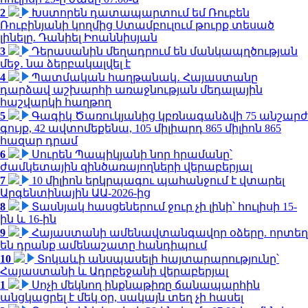
2
Խստորեն դատապարտում եմ Ռուբեն
Ռուբինյանի կողմից Ստամբուլում թուրք տեսած
լինելը. Դանիել Իոաննիսյան
3
Դերասանին մեղադրում են մանկապղծության
մեջ․ նա ձերբակալվել է
4
Պատմական հաղթանակ․ Հայաստանը
դարձավ աշխարհի առաջնության մեդալային
հաշվարկի հաղթող
5
Գագիկ Ծառուկյանից կբռնագանձվի 75 անշարժ
գույք, 42 ավտոմեքենա, 105 միլիարդ 865 միլիոն 865
հազար դրամ
6
Սուրեն Պապիկյանի նոր հրամանը՝
ժամկետային զինծառայողների վերաբերյալ
7
10 միլիոն երկրպագու պահանջում է վտարել
Արգենտինային ԱԱ-2026-ից
8
Տասնյակ հասցեներում ջուր չի լինի՝ հուլիսի 15-
ին և 16-ին
9
Հայաստանի ամենավտանգավոր օձերը. որտեղ
են դրանք ամենաշատը հանդիպում
10
Տոկաևի անսպասելի հայտարարությունը՝
Հայաստանի և Ադրբեջանի վերաբերյալ
1
Սոչի մեկնող ինքնաթիռը ճանապարհին
անցկացրել է մեկ օր, սակայն տեղ չի հասել