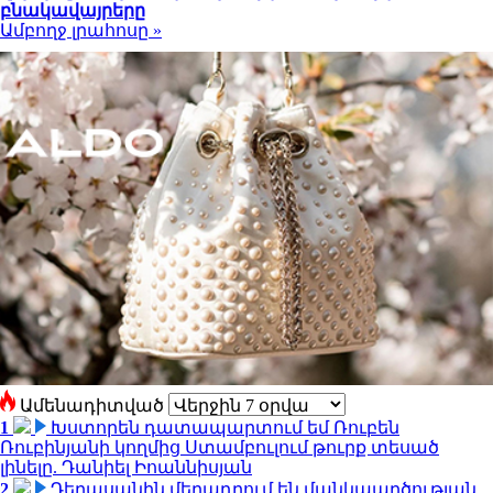
բնակավայրերը
Ամբողջ լրահոսը »
Ամենադիտված
1
Խստորեն դատապարտում եմ Ռուբեն
Ռուբինյանի կողմից Ստամբուլում թուրք տեսած
լինելը. Դանիել Իոաննիսյան
2
Դերասանին մեղադրում են մանկապղծության