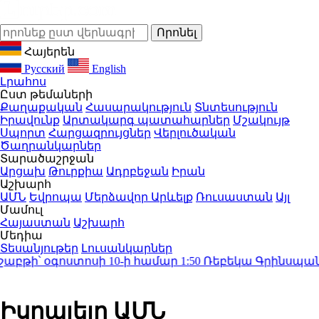
Հայերեն
Русский
English
Լրահոս
Ըստ թեմաների
Քաղաքական
Հասարակություն
Տնտեսություն
Իրավունք
Արտակարգ պատահարներ
Մշակույթ
Սպորտ
Հարցազրույցներ
Վերլուծական
Ծաղրանկարներ
Տարածաշրջան
Արցախ
Թուրքիա
Ադրբեջան
Իրան
Աշխարհ
ԱՄՆ
Եվրոպա
Մերձավոր Արևելք
Ռուսաստան
Այլ
Մամուլ
Հայաստան
Աշխարհ
Մեդիա
Տեսանյութեր
Լուսանկարներ
բթի՝ օգոստոսի 10-ի համար
1:50
Ռեբեկա Գրինսպանը կա
Իսրայելը ԱՄՆ