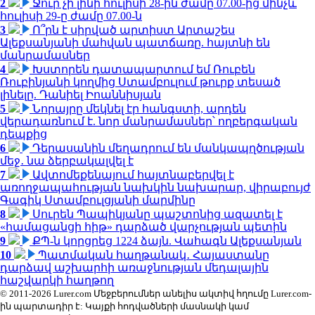
2
Ջուր չի լինի հուլիսի 28-ին ժամը 07.00-ից մինչև
հուլիսի 29-ը ժամը 07.00-ն
3
Ո՞րն է սիրված արտիստ Արտաշես
Ալեքսանյանի մահվան պատճառը. հայտնի են
մանրամասներ
4
Խստորեն դատապարտում եմ Ռուբեն
Ռուբինյանի կողմից Ստամբուլում թուրք տեսած
լինելը. Դանիել Իոաննիսյան
5
Նորայրը մեկնել էր հանգստի, արդեն
վերադառնում է. նոր մանրամասներ՝ ողբերգական
դեպքից
6
Դերասանին մեղադրում են մանկապղծության
մեջ․ նա ձերբակալվել է
7
Ավտոմեքենայում հայտնաբերվել է
առողջապահության նախկին նախարար, վիրաբույժ
Գագիկ Ստամբուլցյանի մարմինը
8
Սուրեն Պապիկյանը պաշտոնից ազատել է
«համացանցի հիթ» դարձած վարչության պետին
9
ՔՊ-ն կորցրեց 1224 ձայն. Վահագն Ալեքսանյան
10
Պատմական հաղթանակ․ Հայաստանը
դարձավ աշխարհի առաջնության մեդալային
հաշվարկի հաղթող
© 2011-2026 Lurer.com Մեջբերումներ անելիս ակտիվ հղումը Lurer.com-
ին պարտադիր է: Կայքի հոդվածների մասնակի կամ