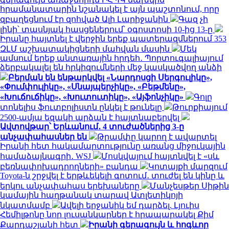
հրամանատարին նշանակել է այն պաշտոնում, որը
զբաղեցնում էր զոհված Ալի Լարիջանին
Գազ չի
լինի՝ տասնյակ հասցեներում՝ օգոստոսի 10-ից 13-ը
Իրանը հայտնել է վերջին երեք պատերազմներում 353
ԶԼՄ աշխատակիցների մահվան մասին
Մեկ
ամսում երեք անտառային հրդեհ․ Պորտուգալիայում
ձերբակալել են հրկիզումների մեջ կասկածվող անձի
Բերման են ենթարկվել «Նարդոսցի Սերգուլիկը»,
«Փումփուլիկը», «Սնայպերչիկը», «Բեթմենը»,
«Խուճուճիկը», «Խուտուտիկը», «Այֆոնչիկը»
Գոլը
տոնելիս ֆուտբոլիստն ընկել է թունելը
Թուրքիայում
2500-ամյա եզակի արձան է հայտնաբերվել
Ավտովթար՝ Երևանում․ 4 տուժածներից 3-ը
անչափահասներ են
Թրամփը կարող է ավարտել
Իրանի հետ հակամարտությունը առանց միջուկային
համաձայնագրի․ WSJ
Մոսկվայում հայտնվել է «սև
բեռնափոխադրողների» բանդա
Կոտայքի մարզում
Toyota-ն շրջվել է երթևեկելի գոտում․ տուժել են կինը և
երկու անչափահաս երեխաները
Մանչեսթեր Սիթին
կամային հաղթանակ տարավ Ատլետիկոյի
նկատմամբ
Ավելի երջանիկ եմ դարձել. Լյուիս
Հեմիլթոնը նոր լուսանկարներ է հրապարակել Քիմ
Քարդաշյանի հետ
Իրանի գերագույն և հոգևոր