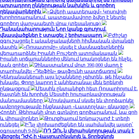
արտադրող ընկերության նախկին և գործող
ղեկավարներին
«Ձվերի պատերազմ» Կոսովոյի
խորհրդարանում. պատգամավորը ձվեր է նետել
գործող վարչապետի վրա (տեսանյութ)
Դանակահարություն Նոր կյանք գյուղում.
վնասվածքներ է ստացել 2 երիտասարդ
Բժիշկը
զգուշացրել է ականջակալների հիմնական վտանգի
մասին
«Ռոսատոմը» սկսել է մասնագետներին
վերադարձնել Իրանի Բուշերի ատոմակայան
Իրանի սրճարաններից մեկում կրակոցներ են հնչել․
կան զոհեր
Չինաստանում մոտ 390,000 մարդ է
տարհանվել «Դելֆին» թայֆունի պատճառով
Կենդանակերպի այս նշանները չգիտեն, թե ինչպես
խնայել. Փողը կարող է անհետանալ մեկ երեկոյի
ընթացքում
Մեսսին ընտանիքի հետ Ռոսարիոյում է.
հայտնի են Խորխե Մեսսիի հուղարկավորության
մանրամասները
Մոսկվայում սկսել են փորձարկել
ամբողջությամբ ինքնավար «Լաստոչկա» գնացքը
Հրդեհ՝ Թեհրանի մոտ գտնվող գործարանում. կա զոհ
և վիրավորներ
Թուրքիայում երկրաշարժ է տեղի
ունեցել
Ի՞նչ փոխարժեքներ են սահմանվել այսօր՝
օգոստոսի 9-ին
ՌԴ ԶՈւ-ն վերահսկողության տակ է
վերցրել ԴԺՀ-ի Վասյուտինսկոյե և Տորեցկոյե