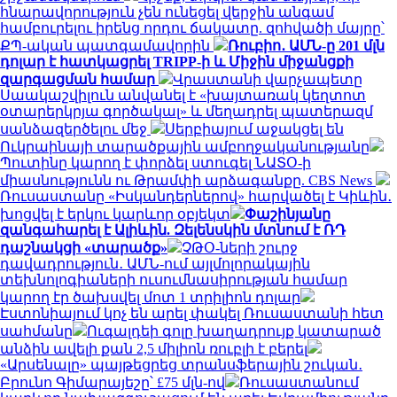
հնարավորություն չեն ունեցել վերջին անգամ
համբուրելու իրենց որդու ճակատը. զոհվածի մայրը՝
ՔՊ-ական պատգամավորին
Ռուբիո․ ԱՄՆ-ը 201 մլն
դոլար է հատկացրել TRIPP-ի և Միջին միջանցքի
զարգացման համար
Վրաստանի վարչապետը
Սաակաշվիլուն անվանել է «խայտառակ կեղտոտ
օտարերկրյա գործակալ» և մեղադրել պատերազմ
սանձազերծելու մեջ
Սերբիայում աջակցել են
Ուկրաինայի տարածքային ամբողջականությանը
Պուտինը կարող է փորձել ստուգել ՆԱՏՕ-ի
միասնությունն ու Թրամփի արձագանքը. CBS News
Ռուսաստանը «Իսկանդերներով» հարվածել է Կիևին․
խոցվել է երկու կարևոր օբյեկտ
Փաշինյանը
զանգահարել է Ալիևին. Զելենսկին մտնում է ՌԴ
դաշնակցի «տարածք»
ՉԹՕ-ների շուրջ
դավադրություն․ ԱՄՆ-ում այլմոլորակային
տեխնոլոգիաների ուսումնասիրության համար
կարող էր ծախսվել մոտ 1 տրիլիոն դոլար
Էստոնիայում կոչ են արել փակել Ռուսաստանի հետ
սահմանը
Ուգալդեի գոլը խաղադրույք կատարած
անձին ավելի քան 2,5 միլիոն ռուբլի է բերել
«Արսենալը» պայթեցրեց տրանսֆերային շուկան․
Բրունո Գիմարայեշը՝ £75 մլն-ով
Ռուսաստանում