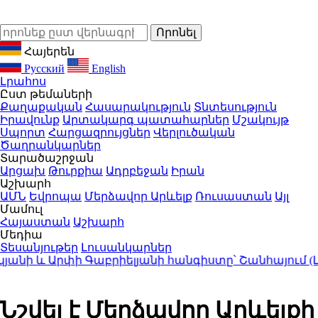
Հայերեն
Русский
English
Լրահոս
Ըստ թեմաների
Քաղաքական
Հասարակություն
Տնտեսություն
Իրավունք
Արտակարգ պատահարներ
Մշակույթ
Սպորտ
Հարցազրույցներ
Վերլուծական
Ծաղրանկարներ
Տարածաշրջան
Արցախ
Թուրքիա
Ադրբեջան
Իրան
Աշխարհ
ԱՄՆ
Եվրոպա
Մերձավոր Արևելք
Ռուսաստան
Այլ
Մամուլ
Հայաստան
Աշխարհ
Մեդիա
Տեսանյութեր
Լուսանկարներ
ի և Արփի Գաբրիելյանի հանգիստը՝ Շանհայում (Լու
Նշվել է Մերձավոր Արևելքի