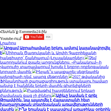
Հետևե՛ք Euromedia24-ին
Youtube-ում`
Լրահոս
Արգամ Աբրահամյանը երկու ամսով կալանավորվել
է
Միհրան Ծառուկյանի և Արփի Գաբրիելյանի
հանգիստը՝ Շանհայում (Լուսանկարներ)
Չեմ
կարողանում զսպել արցունքներս. «Բանակում»-ի
Վարուժը տաղավարում խոսել է եղբոր ողբերգական
կորստի մասին
Ինչպե՞ս պայքարել սեզոնային
ալերգիայի դեմ. պարզ մեթոդներ
2027 թվականից
Ֆինլանդիայի քաղաքացիություն ստանալու համար
պետք է հանձնել երկրի մասին գիտելիքների
քննություն
Բազմաթիվ հասցեներում երկար
ժամանակ գազ չի լինելու
Ալիևը նամակ է գրել
Թրամփին․ նա պատմել է Հայաստանի հետ
խաղաղության տնտեսական առավելությունների
մասին
Ի՞նչ եղանակ է սպասվում առաջիկա օրերին