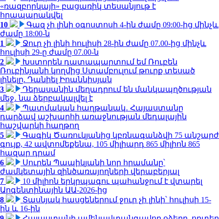
«ռազբորկայի» բացառիկ տեսանյութ է
հրապարակվել
10
Գազ չի լինի օգոստոսի 4-ին ժամը 09:00-ից մինչև
ժամը 18:00-ն
1
Ջուր չի լինի հուլիսի 28-ին ժամը 07.00-ից մինչև
հուլիսի 29-ը ժամը 07.00-ն
2
Խստորեն դատապարտում եմ Ռուբեն
Ռուբինյանի կողմից Ստամբուլում թուրք տեսած
լինելը. Դանիել Իոաննիսյան
3
Դերասանին մեղադրում են մանկապղծության
մեջ․ նա ձերբակալվել է
4
Պատմական հաղթանակ․ Հայաստանը
դարձավ աշխարհի առաջնության մեդալային
հաշվարկի հաղթող
5
Գագիկ Ծառուկյանից կբռնագանձվի 75 անշարժ
գույք, 42 ավտոմեքենա, 105 միլիարդ 865 միլիոն 865
հազար դրամ
6
Սուրեն Պապիկյանի նոր հրամանը՝
ժամկետային զինծառայողների վերաբերյալ
7
10 միլիոն երկրպագու պահանջում է վտարել
Արգենտինային ԱԱ-2026-ից
8
Տասնյակ հասցեներում ջուր չի լինի՝ հուլիսի 15-
ին և 16-ին
9
Հայաստանի ամենավտանգավոր օձերը. որտեղ