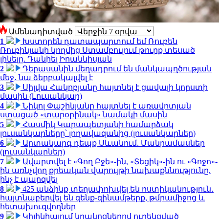
Ամենադիտված
1
Խստորեն դատապարտում եմ Ռուբեն
Ռուբինյանի կողմից Ստամբուլում թուրք տեսած
լինելը. Դանիել Իոաննիսյան
2
Դերասանին մեղադրում են մանկապղծության
մեջ․ նա ձերբակալվել է
3
Սիլվա Հակոբյանը հայտնել է ցավալի կորստի
մասին (Լուսանկար)
4
Նիկոլ Փաշինյանը հայտնել է առավոտյան
ստացած «տարօրինակ» նամակի մասին
5
Հասմիկ Կարապետյանի համարձակ
լուսանկարները՝ լողավազանից (լուսանկարներ)
6
Արտակարգ դեպք Սևանում. Մանրամասներ
(լուսանկարներ)
7
Ավարտվել է «Գող Բջե»-ին, «Տեցիկ»-ին ու «Գոջո»-
ին առնչվող քրեական վարույթի նախաքննությունը.
ինչ է պարզվել
8
425 անձինք տեղափոխվել են ոստիկանություն․
հայտնաբերվել են զենք-զինամթերք, թմրամիջոց և
հետախուզվողներ
9
Կիլիկիայում կրակոցներով ուղեկցված