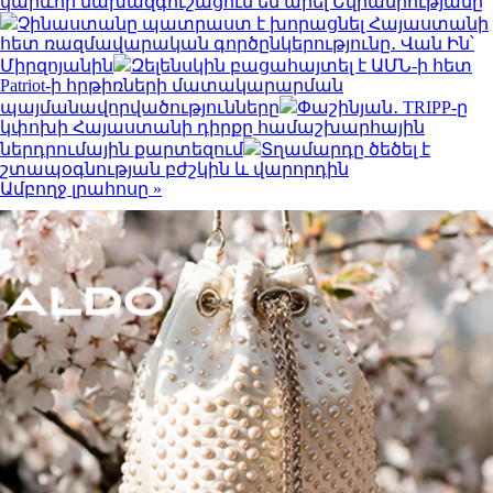
կարևոր նախազգուշացում են արել Եվրամիությանը
Չինաստանը պատրաստ է խորացնել Հայաստանի
հետ ռազմավարական գործընկերությունը․ Վան Ին՝
Միրզոյանին
Զելենսկին բացահայտել է ԱՄՆ-ի հետ
Patriot-ի հրթիռների մատակարարման
պայմանավորվածությունները
Փաշինյան․ TRIPP-ը
կփոխի Հայաստանի դիրքը համաշխարհային
ներդրումային քարտեզում
Տղամարդը ծեծել է
շտապօգնության բժշկին և վարորդին
Ամբողջ լրահոսը »