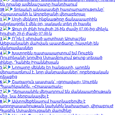
են դրանք ամենաշատը հանդիպում
10
Տոկաևի անսպասելի հայտարարությունը՝
Հայաստանի և Ադրբեջանի վերաբերյալ
1
Սոչի մեկնող ինքնաթիռը ճանապարհին
անցկացրել է մեկ օր, սակայն տեղ չի հասել
2
Ջուր չի լինի հուլիսի 28-ին ժամը 07.00-ից մինչև
հուլիսի 29-ը ժամը 07.00-ն
3
Ո՞րն է սիրված արտիստ Արտաշես
Ալեքսանյանի մահվան պատճառը. հայտնի են
մանրամասներ
4
Խստորեն դատապարտում եմ Ռուբեն
Ռուբինյանի կողմից Ստամբուլում թուրք տեսած
լինելը. Դանիել Իոաննիսյան
5
Նորայրը մեկնել էր հանգստի, արդեն
վերադառնում է. նոր մանրամասներ՝ ողբերգական
դեպքից
6
Շառաչուն ապտակ՝ «զորավար» Սուրեն
Պապիկյանին․ «Հրապարակ»
7
Դերասանին մեղադրում են մանկապղծության
մեջ․ նա ձերբակալվել է
8
Ավտոմեքենայում հայտնաբերվել է
առողջապահության նախկին նախարար, վիրաբույժ
Գագիկ Ստամբուլցյանի մարմինը