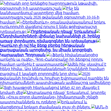
Կիրակի օրը երկնքից հաջողություն կթափվի․
օգոստոսի 9-ի աստղագուշակ
Ինչ են
կանխատեսում աստղերը մեզ համար.
աստղագուշակ 2026 թվականի օգոստոսի 10-16-ի
համար
«Շերեմետևո» օդանավակայանում երկու
ուղևորուհի վազելով դուրս է եկել թռիչքադաշտ
(տեսանյութ)
Ողբերգական դեպք՝ Երևանում
Ընդդիմադիրների վիճակը նախանձելի չէ. իրենց
առաջ փորձառու դեմագոգներ են (տեսանյութ)
Կարևոր չի ով ինչ ձեռք բերեց հերթական
քաղաքական պրոցեսից, ես միայն կորցրեցի.
Կարապետ Պողոսյան
«Ֆելոն հիվանդանոցից
պոնչիկ ա ուզել». Գոռ Հակոբյանը իր ձեռքով որդու
համար պոնչիկ է պատրաստել
Ամեն ինչ սկսվում է
հենց հիմա․ Այս կենդանակերպի նշանների համար
բացվում է կյանքի բոլորովին նոր փուլ
2026
թվականի հունիսն ու հուլիսը Եվրոպայում դարձել են
դիտարկումների պատմության ամենաշոգ ամիսները
Տզի խայթոցի հետևանքով կինը 42 օր մնացել է
կոմայի մեջ
Արտակարգ դեպք՝ Երևանում․ կոտրել
են «Հույս բոլոր մարդկանց» հիմնադրամի շենքի
պատուհաններն ու դռները
Երևանում և
մարզերում երկար ժամանակ լույս չի լինելու
ԱՄՆ-ի