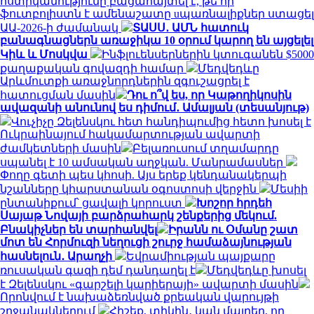
ոստիկանությունը բացահայտել է, թե որ
ֆուտբոլիստն է ամենաշատը uպառնալիքներ ստացել
ԱԱ-2026-ի ժամանակ
ՏԱՍՍ․ ԱՄՆ հատուկ
բանագնացներն առաջիկա 10 օրում կարող են այցելել
Կիև և Մոսկվա
Ինֆլուենսերներին կտուգանեն $5000
քաղաքական գովազդի համար
Մեդվեդևը
Արևմուտքի առաջնորդներին զգուշացրել է
հատուցման մասին
Դու ո՞վ ես, որ Կաթողիկոսին
ավազանի անունով ես դիմում․ Ամալյան (տեսանյութ)
Վուչիչը Զելենսկու հետ հանդիպումից հետո խոսել է
Ուկրաինայում հակամարտության ավարտի
ժամկետների մասին
Բելառուսում տղամարդը
սպանել է 10 ամսական աղջկան. Մանրամասներ
Փողը գետի պես կհոսի. Այս երեք կենդանակերպի
նշանները կհարստանան օգոստոսի վերջին
Մեսիի
ընտանիքում՝ ցավալի կորուստ
Խոշոր հրդեհ
Սայաթ Նովայի բարձրահարկ շենքերից մեկում.
Բնակիչներ են տարհանվել
Իրանն ու Օմանը շատ
մոտ են Հորմուզի նեղուցի շուրջ համաձայնության
հասնելուն․ Արաղչի
Եվրամիության պայքարը
ռուսական գազի դեմ դանդաղել է
Մեդվեդևը խոսել
է Զելենսկու «գարշելի կարիերայի» ավարտի մասին
Որոնվում է նախաձեռնված քրեական վարույթի
շրջանակներում
Հիշեք, տիկին․ կան մայրեր, որ