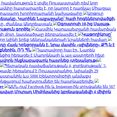
հավանություն է տվել Ռուսաստանի դեմ նոր
ամփը հայտարարել է, որ կարող է դառնալ Միացյալ
երիտասարդ խորհրդարանի նախագահը
Արթուր
եսակը․ Կարինե Նալչաջյանը՝ հայի հոգեկերտվածքի,
րգը․ Ժաննա Անդրեասյան
Օգոստոսի 10-ից Սայաթ-
ւթյուն գործել
Հասմիկ Կարապետյանի համարձակ
 մոտ. կասկածյալը ձերբակալվել է
Կաթողիկոսը՝
որ կլինի երեք կենդանակերպի նշանների համար
ը Հայկ Կոնջորյանն է․ նրա մասին «սլիվները» ՔՊ-ն է
ներին. ՌԴ ՊՆ
Դատավորը հայ էր․ Նարեկ
նքից հեռացել է Մադոննայի և այլ աստղերի հետ
ավորն ինքնաբացարկ հայտնեց (տեսանյութ)
Պետական դավաճանության 4, լրտեսության՝ 5,
ւթյամբ հեռանում է Ռուսաստանից․ կփակվի 29
աստանին ևս 5000 էլեկտրոմոբիլի անմաքս
նթացում խախտումներ են հայտնաբերվել
re
ԱՄՆ-ում Facebook-ին և Instagram-ին տուգանել են 567
վար Մուրադ Սիմոնյանից կբռնագանձվի 4 միլիոն