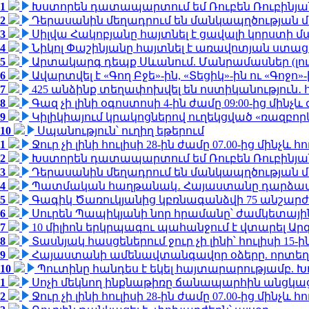
1
Խստորեն դատապարտում եմ Ռուբեն Ռուբինյանի
2
Դերասանին մեղադրում են մանկապղծության մե
3
Սիլվա Հակոբյանը հայտնել է ցավալի կորստի մ
4
Նիկոլ Փաշինյանը հայտնել է առավոտյան ստ
5
Արտակարգ դեպք Սևանում. Մանրամասներ (լո
6
Ավարտվել է «Գող Բջե»-ին, «Տեցիկ»-ին ու «Գոջ
7
425 անձինք տեղափոխվել են ոստիկանություն․
8
Գազ չի լինի օգոստոսի 4-ին ժամը 09:00-ից մինչև 
9
Կիլիկիայում կրակոցներով ուղեկցված «ռազբո
10
Սպանություն՝ ուղիղ եթերում
1
Ջուր չի լինի հուլիսի 28-ին ժամը 07.00-ից մինչև հո
2
Խստորեն դատապարտում եմ Ռուբեն Ռուբինյանի
3
Դերասանին մեղադրում են մանկապղծության մե
4
Պատմական հաղթանակ․ Հայաստանը դարձավ 
5
Գագիկ Ծառուկյանից կբռնագանձվի 75 անշարժ գո
6
Սուրեն Պապիկյանի նոր հրամանը՝ ժամկետային
7
10 միլիոն երկրպագու պահանջում է վտարել Արգ
8
Տասնյակ հասցեներում ջուր չի լինի՝ հուլիսի 15-ին
9
Հայաստանի ամենավտանգավոր օձերը. որտեղ
10
Պուտինը հանդես է եկել հայտարարությամբ. Խո
1
Սոչի մեկնող ինքնաթիռը ճանապարհին անցկացրե
2
Ջուր չի լինի հուլիսի 28-ին ժամը 07.00-ից մինչև հո