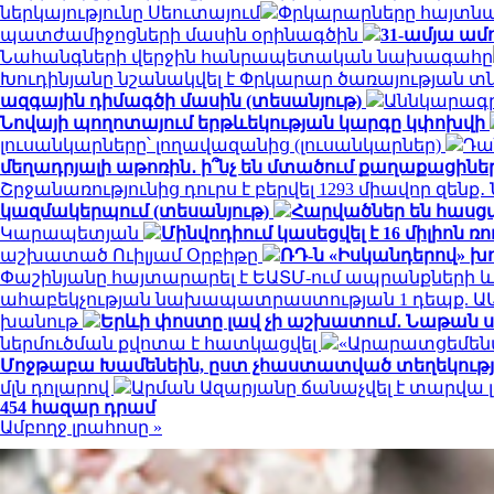
ներկայությունը Սեուտայում
Փրկարարները հայտնաբ
պատժամիջոցների մասին օրինագծին
31-ամյա ամ
Նահանգների վերջին հանրապետական ​​նախագահը
Խուդինյանը նշանակվել է Փրկարար ծառայության 
ազգային դիմագծի մասին (տեսանյութ)
Աննկարագրե
Նովայի պողոտայում երթևեկության կարգը կփոխվի
լուսանկարները՝ լողավազանից (լուսանկարներ)
Դա
մեղադրյալի աթոռին․ ի՞նչ են մտածում քաղաքացինե
Շրջանառությունից դուրս է բերվել 1293 միավոր զենք
կազմակերպում (տեսանյութ)
Հարվածներ են հասց
Կարապետյան
Մինվոդիում կասեցվել է 16 միլիո
աշխատած Ուիլյամ Օրբիթը
ՌԴ-ն «Իսկանդերով» խ
Փաշինյանը հայտարարել է ԵԱՏՄ-ում ապրանքների
ահաբեկչության նախապատրաստության 1 դեպք. Ա
խանութ
Երևի փոստը լավ չի աշխատում․ Նաթան ս
ներմուծման քվոտա է հատկացվել
«Արարատցեմենտ
Մոջթաբա Խամենեին, ըստ չհաստատված տեղեկություն
մլն դոլարով
Արման Ազարյանը ճանաչվել է տարվա
454 հազար դրամ
Ամբողջ լրահոսը »