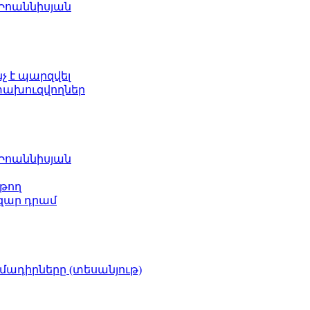
 Իոաննիսյան
նչ է պարզվել
ետախուզվողներ
 Իոաննիսյան
թող
ազար դրամ
իմադիրները (տեսանյութ)