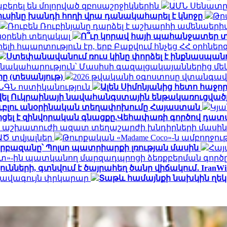
երել են մոլորված զբոսաշրջիկներին
ԱՄՆ Սենատը 
ուսինը խանդի հողի վրա դանակահարել է կնոջը
Թր
Ռուբեն Ռուբինյանը դարձել է աշխարհի ամենա
տնօրենի տեղակալ
Ո՞ւր կորավ հայի պահանջատեր տ
լի հպարտություն էր, երբ Բաքվում հնչեց ՀՀ օրհնե
Ստեփանավանում ռուս կինը փորձել է ինքնասպանո
նակահարություն՝ Մասիսի գազալցակայաններից մեկի
րը (տեսանյութ)
2026 թվականի օգոստոսը վտանգավ
․ ՆԳՆ ոստիկանություն
Ալեն Սիմոնյանից հետո հաջորդ
վել Ուկրաինայի նավահանգստային ենթակառուցվածք
ն ռուբլու անօրինական տեղափոխումը Հայաստան
Կյա
ոցել է զինվորական գնացքը.Վեհափառի գործով դատ
 և աշխատուժի ազատ տեղաշարժի խնդիրների մասին
ԱԾ տվյալներ
Թուրքական «Madame Coco»-ն ամբողջո
րբազանը՝ Պոլսո պատրիարքի լռության մասին
Հայ
»-ին պատկանող մարզադպրոցի ձեռքբերման գործը
ների, գտնվում է ծայրահեղ ծանր վիճակում․ IranWi
 լավագույն փրկարար
Տաթև համայնքի նախկին ղեկա