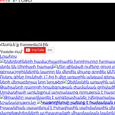
ՈՒՂԻՂ ԵԹԵՐ
Հետևե՛ք Euromedia24-ին
Youtube-ում`
Լրահոս
Եկեղեցիների համաշխարհային խորհուրդը խորապ
մտել են Սիրիայի հարավ
Մեր զինված ուժերը ցույ
զբոսաշրջիկներին կարող են մերժել մուտք գործել ԱՄ
Ոսկու գինը հունիսի 17-ից ի վեր առաջին անգամ գերա
ների վերաբերյալ նոր նյութեր
Զելենսկին առաջին ան
Թաիլանդի դպրոցի հրաձգության ժամանակ զոհված
Սլովակիայի արևելքում արտակարգ դրություն է հա
Թրամփը սպառնացել է արգելափակել շվեյցարական
նշանակությունը
Կաթողիկոսը չպետք է հայկական 
Իսպանիան սպառնում է Իտալիային սահմանային վ
մարքեթփլեյսների աշխատանքի միասնական կանոն