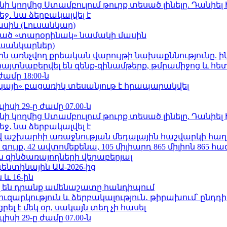
 կողմից Ստամբուլում թուրք տեսած լինելը. Դանիել
ջ․ նա ձերբակալվել է
ասին (Լուսանկար)
ացած «տարօրինակ» նամակի մասին
ւսանկարներ)
ո»-ին առնչվող քրեական վարույթի նախաքննությունը. ի
 հայտնաբերվել են զենք-զինամթերք, թմրամիջոց և հ
ժամը 18:00-ն
րկայի» բացառիկ տեսանյութ է հրապարակվել
ւլիսի 29-ը ժամը 07.00-ն
 կողմից Ստամբուլում թուրք տեսած լինելը. Դանիել
ջ․ նա ձերբակալվել է
աշխարհի առաջնության մեդալային հաշվարկի հաղ
ւյք, 42 ավտոմեքենա, 105 միլիարդ 865 միլիոն 865 հ
 զինծառայողների վերաբերյալ
ենտինային ԱԱ-2026-ից
 և 16-ին
 են դրանք ամենաշատը հանդիպում
ւզարկություն և ձերբակալություն․ թիրախում՝ ընդդ
լ է մեկ օր, սակայն տեղ չի հասել
ւլիսի 29-ը ժամը 07.00-ն