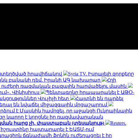
 ստեղծված իրավիճակով
Syria TV. Իսրայելի զորքերը
թանկ բանակի դեմ. Իրանի ԱԳ նախարար
Հղի
ն ուժերի ռազմական բազային հարվածելու մասին
ւմ»․ Վինիսիուս
Պենտագոնը հրապարակել է ԱԹՕ-
կցություններ Վուչիչի հետ
Հայտնի են դարձել
 մեդալ են նվաճել միջազգային մրցաշարում
րձում է Մասկին համոզել, որ աջակցի Ուկրաինային
ւցը կարող է կորցնել իր ռազմավարական
կման հարց չի․ փաստաբան (տեսանյութ)
Reuters.
իշուստինը հայտարարել է ԵԱՏՄ-ում
րացիոն ճգնաժամի ֆոնին ուժեղացրել է իր