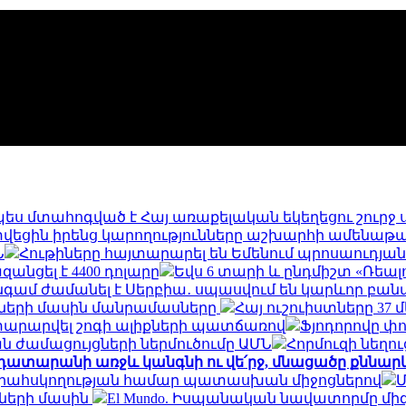
ես մտահոգված է Հայ առաքելական եկեղեցու շուրջ
ց տվեցին իրենց կարողությունները աշխարհի ամենա
Ն
Հութիները հայտարարել են Եմենում պրոսաուդյա
զանցել է 4400 դոլարը
Եվս 6 տարի և ընդմիշտ «Ռեալո
գամ ժամանել է Սերբիա․ սպասվում են կարևոր բանա
ների մասին մանրամասները
Հայ ուշուիստները 37
յտարարվել շոգի ալիքների պատճառով
Ֆյոդորովը փո
 ժամացույցների ներմուծումը ԱՄՆ
Հորմուզի նեղո
դատարանի առջև կանգնի ու վե՛րջ, մնացածը քննար
երահսկողության համար պատասխան միջոցներով
Մ
ների մասին
El Mundo. Իսպանական նավատորմը միգ