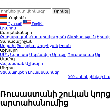
Հայերեն
Русский
English
Լրահոս
Ըստ թեմաների
Քաղաքական
Հասարակություն
Տնտեսություն
Իրավո
Տարածաշրջան
Արցախ
Թուրքիա
Ադրբեջան
Իրան
Աշխարհ
ԱՄՆ
Եվրոպա
Մերձավոր Արևելք
Ռուսաստան
Այլ
Մամուլ
Հայաստան
Աշխարհ
Մեդիա
Տեսանյութեր
Լուսանկարներ
0:00
Եկեղեցիների համաշխարհայ
Ռուսաստանի շուկան կորց
արտահանումից