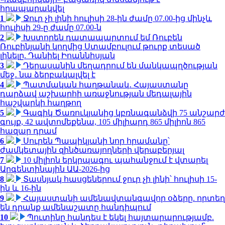
հրապարակվել
1
Ջուր չի լինի հուլիսի 28-ին ժամը 07.00-ից մինչև
հուլիսի 29-ը ժամը 07.00-ն
2
Խստորեն դատապարտում եմ Ռուբեն
Ռուբինյանի կողմից Ստամբուլում թուրք տեսած
լինելը. Դանիել Իոաննիսյան
3
Դերասանին մեղադրում են մանկապղծության
մեջ․ նա ձերբակալվել է
4
Պատմական հաղթանակ․ Հայաստանը
դարձավ աշխարհի առաջնության մեդալային
հաշվարկի հաղթող
5
Գագիկ Ծառուկյանից կբռնագանձվի 75 անշարժ
գույք, 42 ավտոմեքենա, 105 միլիարդ 865 միլիոն 865
հազար դրամ
6
Սուրեն Պապիկյանի նոր հրամանը՝
ժամկետային զինծառայողների վերաբերյալ
7
10 միլիոն երկրպագու պահանջում է վտարել
Արգենտինային ԱԱ-2026-ից
8
Տասնյակ հասցեներում ջուր չի լինի՝ հուլիսի 15-
ին և 16-ին
9
Հայաստանի ամենավտանգավոր օձերը. որտեղ
են դրանք ամենաշատը հանդիպում
10
Պուտինը հանդես է եկել հայտարարությամբ.