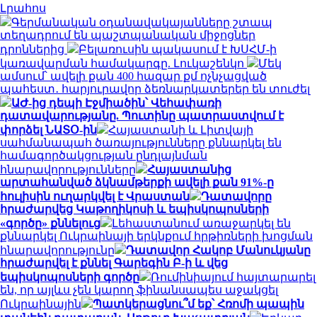
Լրահոս
Գերմանական օդանավակայանները շտապ
տեղադրում են պաշտպանական միջոցներ
դրոններից
Բելառուսին պակասում է ԽՍՀՄ-ի
կառավարման համակարգը. Լուկաշենկո
Մեկ
ամսում՝ ավելի քան 400 հազար քմ ոչնչացված
պահեստ․ հարյուրավոր ձեռնարկատերեր են տուժել
ԱԺ-ից դեպի Էջմիածին՝ Վեհափառի
դատավարությանը. Պուտինը պատրաստվում է
փորձել ՆԱՏՕ-ին
Հայաստանի և Լիտվայի
սահմանապահ ծառայությունները քննարկել են
համագործակցության ընդլայնման
հնարավորությունները
Հայաստանից
արտահանված ձկնամթերքի ավելի քան 91%-ը
հուլիսին ուղարկվել է Վրաստան
Դատավորը
հրաժարվեց Կաթողիկոսի և եպիսկոպոսների
«գործը» քննելուց
Լեհաստանում առաջարկել են
քննարկել Ուկրաինայի երկնքում հրթիռների խոցման
հնարավորությունը
Դատավոր Հակոբ Մանուկյանը
հրաժարվել է քննել Գարեգին Բ-ի և վեց
եպիսկոպոսների գործը
Ռումինիայում հայտարարել
են, որ այլևս չեն կարող ֆինանսապես աջակցել
Ուկրաինային
Պատկերացնու՞մ եք՝ Հռոմի պապին