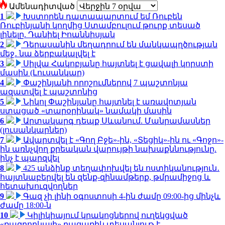
Ամենադիտված
1
Խստորեն դատապարտում եմ Ռուբեն
Ռուբինյանի կողմից Ստամբուլում թուրք տեսած
լինելը. Դանիել Իոաննիսյան
2
Դերասանին մեղադրում են մանկապղծության
մեջ․ նա ձերբակալվել է
3
Սիլվա Հակոբյանը հայտնել է ցավալի կորստի
մասին (Լուսանկար)
4
Փաշինյանի որոշումներով 7 պաշտոնյա
ազատվել է պաշտոնից
5
Նիկոլ Փաշինյանը հայտնել է առավոտյան
ստացած «տարօրինակ» նամակի մասին
6
Արտակարգ դեպք Սևանում. Մանրամասներ
(լուսանկարներ)
7
Ավարտվել է «Գող Բջե»-ին, «Տեցիկ»-ին ու «Գոջո»-
ին առնչվող քրեական վարույթի նախաքննությունը.
ինչ է պարզվել
8
425 անձինք տեղափոխվել են ոստիկանություն․
հայտնաբերվել են զենք-զինամթերք, թմրամիջոց և
հետախուզվողներ
9
Գազ չի լինի օգոստոսի 4-ին ժամը 09:00-ից մինչև
ժամը 18:00-ն
10
Կիլիկիայում կրակոցներով ուղեկցված
«ռազբորկայի» բացառիկ տեսանյութ է