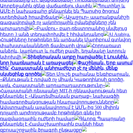
Ադրբեջանին զենք վաճառելու մասին
Պուտինը և
ԱՄԷ-ի նախագահը քննարկել են Պարսից ծոցում
ստեղծված իրավիճակը
«Աչաջուր» ապրանքանիշի
գազավորված ոչ ալկոհոլային ըմպելիքները չեն
արտադրվի
«Բամբու» բար-ռեստորանից սնվելուց
հետո 3 անձ տեղափոխվել է հիվանդանոց
Al Arabiya.
Հութիները հրթիռներ են արձակել Մարիբում գտնվող
փախստականների ճամբարի վրա
Հորդառատ
անձրև, կարկուտ և ուժեղ քամի․ եղանակը կտրուկ
կփոխվի
Տիեզերական աղբը հարվածել է Լուսնին․
նոր խառնարան է առաջացել
Փաշինյան․ Երբ ասում
էին՝ Հայաստանն անհրաժեշտ չէ ոչ մեկին, մենք
սկսեցինք գործել
Տեր Մուշե քահանա Ենգիբարյան․
«Քննության է դրված ոչ միայն Կաթողիկոսի գործը,
այլև Հայաստանի արդարադատությունը»
Հայաստանի դեսպանը MIT-ի ղեկավարության հետ
քննարկել է «Ակադեմիական քաղաք» նախագծի
համագործակցության հնարավորությունները
Ավստրալիան պլանավորում է ԱՄՆ-ից 500 միլիոն
դոլարի արժողությամբ հրթիռներ գնել իր
ռազմաօդային ուժերի համար
Գևորգ Պապոյանը
քննարկել է Համաշխարհային բանկի հետ
զբոսաշրջային ծրագրի ընթացքը