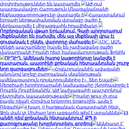
փոփոխություններ են կատարվել
ԱԺ-ում
պատգամավոր Հարություն Մնացականյանի
ինքնազգացողությունը վատացել է
Հայաստանում
էբոլայի ներթափանցման վտանգը ցածր է․
ներկայացվել է միջազգային իրավիճակը
Ողբերգական վթար Երևանում․ Գայի պողոտայում
մեքենաներ են բախվել, մեկ այլ մեքենայի վրա էլ
ցուցանակ է ընկել. վարորդը մահացել է
ADC. ԱՄՆ
զենքի պաշարները հասել են չափազանց ցածր
մակարդակի Իրանի հետ հակամարտության ֆոնին
ՈՒՂԻՂ․ Ամենայն հայոց կաթողիկոսը կանչվել է
դատարան. ապօրինի քրեական հետապնդման շուրջ
նոր զարգացումներ
«Հոգևորականին ավազանի
անունով կոչելը բարոյական սնանկության
ամենացայտուն դրսևորումներից է». Տեր Եսայի
Սերբիայի խորհրդարանի նախագահը շնորհավորել է
Ռուբեն Ռուբինյանին՝ ԱԺ նախագահի պաշտոնում
ընտրվելու կապակցությամբ
Իրանը թույլ չի տա
բացել դեպի Հորմուզ երկրորդ երթուղին, ասել է
Ռեզաին
4 խաղ, 0 հաղթանակ Հայաստանի հետ․
Ջոն վան՛տ Սխիպը նոր ազգային թիմ է ստանձնել
13
անձի դեմ քրեական հետապնդում՝ ՔՊ-ի
քարոզչությանը խոչընդոտելու գործով
Ակնհայտ է՝
սպառնալիք էր․ Ալեքսանյանը՝ Ռուսաստանի կողմից