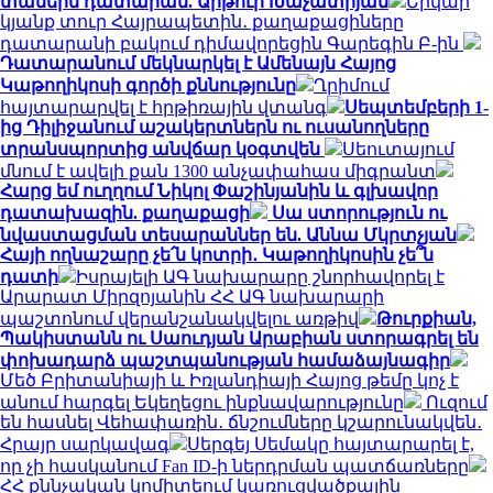
տանեին դատարան. Արթուր Խաչատրյան
Երկար
կյանք տուր Հայրապետին․ քաղաքացիները
դատարանի բակում դիմավորեցին Գարեգին Բ-ին
Դատարանում մեկնարկել է Ամենայն Հայոց
Կաթողիկոսի գործի քննությունը
Ղրիմում
հայտարարվել է հրթիռային վտանգ
Սեպտեմբերի 1-
ից Դիլիջանում աշակերտներն ու ուսանողները
տրանսպորտից անվճար կօգտվեն
Սեուտայում
մնում է ավելի քան 1300 անչափահաս միգրանտ
Հարց եմ ուղղում Նիկոլ Փաշինյանին և գլխավոր
դատախազին. քաղաքացի
Սա ստորություն ու
նվաստացման տեսարաններ են. Աննա Մկրտչյան
Հայի ողնաշարը չե՛ն կոտրի․ Կաթողիկոսին չե՞ն
դատի
Իսրայելի ԱԳ նախարարը շնորհավորել է
Արարատ Միրզոյանին ՀՀ ԱԳ նախարարի
պաշտոնում վերանշանակվելու առթիվ
Թուրքիան,
Պակիստանն ու Սաուդյան Արաբիան ստորագրել են
փոխադարձ պաշտպանության համաձայնագիր
Մեծ Բրիտանիայի և Իռլանդիայի Հայոց թեմը կոչ է
անում հարգել Եկեղեցու ինքնավարությունը
Ուզում
են հասնել Վեհափառին․ ճնշումները կշարունակվեն․
Հրայր սարկավագ
Սերգեյ Սեմակը հայտարարել է,
որ չի հասկանում Fan ID-ի ներդրման պատճառները
ՀՀ քննչական կոմիտեում կառուցվածքային