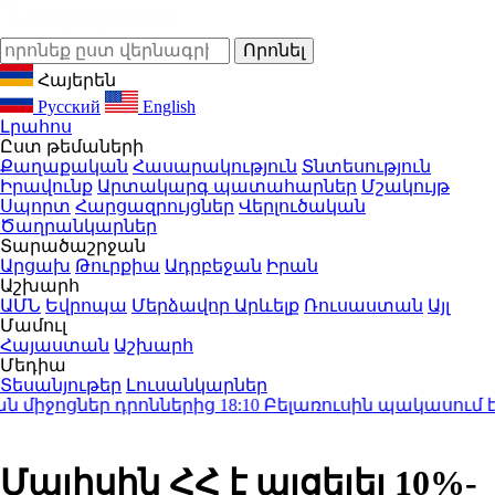
Հայերեն
Русский
English
Լրահոս
Ըստ թեմաների
Քաղաքական
Հասարակություն
Տնտեսություն
Իրավունք
Արտակարգ պատահարներ
Մշակույթ
Սպորտ
Հարցազրույցներ
Վերլուծական
Ծաղրանկարներ
Տարածաշրջան
Արցախ
Թուրքիա
Ադրբեջան
Իրան
Աշխարհ
ԱՄՆ
Եվրոպա
Մերձավոր Արևելք
Ռուսաստան
Այլ
Մամուլ
Հայաստան
Աշխարհ
Մեդիա
Տեսանյութեր
Լուսանկարներ
ջոցներ դրոններից
18:10
Բելառուսին պակասում է Խ
Մայիսին ՀՀ է այցելել 10%-