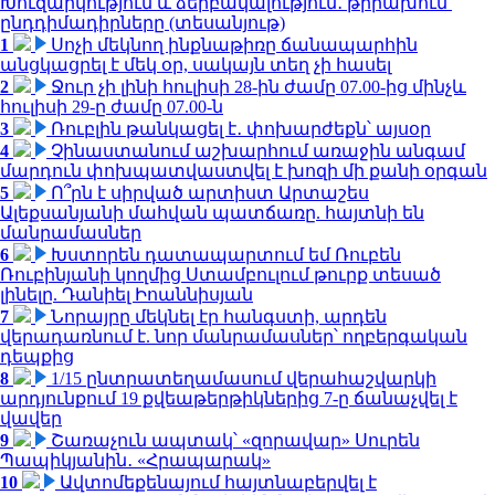
Խուզարկություն և ձերբակալություն․ թիրախում՝
ընդդիմադիրները (տեսանյութ)
1
Սոչի մեկնող ինքնաթիռը ճանապարհին
անցկացրել է մեկ օր, սակայն տեղ չի հասել
2
Ջուր չի լինի հուլիսի 28-ին ժամը 07.00-ից մինչև
հուլիսի 29-ը ժամը 07.00-ն
3
Ռուբլին թանկացել է․ փոխարժեքն՝ այսօր
4
Չինաստանում աշխարհում առաջին անգամ
մարդուն փոխպատվաստվել է խոզի մի քանի օրգան
5
Ո՞րն է սիրված արտիստ Արտաշես
Ալեքսանյանի մահվան պատճառը. հայտնի են
մանրամասներ
6
Խստորեն դատապարտում եմ Ռուբեն
Ռուբինյանի կողմից Ստամբուլում թուրք տեսած
լինելը. Դանիել Իոաննիսյան
7
Նորայրը մեկնել էր հանգստի, արդեն
վերադառնում է. նոր մանրամասներ՝ ողբերգական
դեպքից
8
1/15 ընտրատեղամասում վերահաշվարկի
արդյունքում 19 քվեաթերթիկներից 7-ը ճանաչվել է
վավեր
9
Շառաչուն ապտակ՝ «զորավար» Սուրեն
Պապիկյանին․ «Հրապարակ»
10
Ավտոմեքենայում հայտնաբերվել է