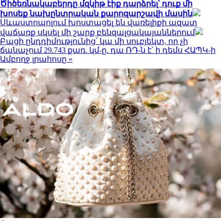
Ծիծեռնակաբերդը մզկիթ էիք դարձրել՝ դուք մի
խոսեք նախընտրական քարոզարշավի մասին
Սևաստոպոլում խոստացել են վառելիքի ազատ
վաճառք սկսել մի շարք բենզալցակայաններում
Բացի ընդդիմությունից՝ կա մի սուբյեկտ, որ չի
ճանաչում 29.743 քառ. կմ-ը. դա ՌԴ-ն է՝ ի դեմս ՀԱՊԿ-ի
Ամբողջ լրահոսը »