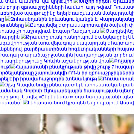
ակա տան պատին․ կա վիրшվոր
Խոշոր հրդեհ՝ Երևան
ն բոլոր զբոսաշրջիկների համար, այդ թվում՝ Ռու
նաբերված պայթուցիկը եղել է ռազմական մակարդակ
տը
Զոհասեղանին երևանցու կյանքն է․ Վարդանյանը
թյունները
Ընդլայնվել է տրանսպորտային ծախսի 
դա նրանց չի հաջողվում․ Էդգար Ղազարյան
Ծաղկեփնջեր
ն հարցին
Թրամփը փակ հանդիպում է անցկացրել Ա
գավորության առավելագույն մակարդակ է հայտար
ւնքներով. բարձրաստիճան հոգեւորականների հայտ
 խաղալ տարածաշրջանային խաղաղության գործում.
ի ազդեցությունը Կիևին աջակցության վրա
Քոչարյա
ութ)
Հայաստանի բնակչության թիվը շուրջ 7 հազար
ործելակերպը շարունակվի ՌԴ-ն իր զբոսաշրջիկների
ել է իր իրավահաջորդին (տեսանյութ)
Ռուսաստան
Օլեգ Գազմանովը քննադատել է արհեստական բան
ամանակ Գորիսի էկոպարեկային ծառայության պետը
ինը թույլ է տվել «Շերեմետևո» օդանավակայանի պ
հարստանա
Լեհաստանում կբացեն Եվրոպայում Աս