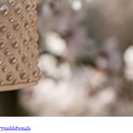
 Իոաննիսյան