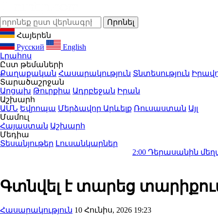
Հայերեն
Русский
English
Լրահոս
Ըստ թեմաների
Քաղաքական
Հասարակություն
Տնտեսություն
Իրավո
Տարածաշրջան
Արցախ
Թուրքիա
Ադրբեջան
Իրան
Աշխարհ
ԱՄՆ
Եվրոպա
Մերձավոր Արևելք
Ռուսաստան
Այլ
Մամուլ
Հայաստան
Աշխարհ
Մեդիա
Տեսանյութեր
Լուսանկարներ
2:00
Դերասանին մեղադրում են մ
Գտնվել է տարեց տարիքում
Հասարակություն
10 Հունիս, 2026 19:23