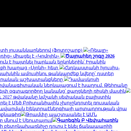
գստի լուսանկարներով (ֆոտոշարք)
«Ռեալը»
ից» միացել է «Կոմոյին»
Ծայրահեղ շոգը 2026
ուն է հայտնել հարևան երկրներին՝ Իրանին
ոքի խաղաց «Սյոնի» հետ
Հնդկաստանի հյուսիս-
նախկին ամուսինու թանկարժեք նվերը՝ դստեր
րարական աշխատանքները
Դամասկոսի
դիվանագիտական ներկայացում է խաղում. Թեհրանը
վեյփ օգտագործող կանանց՝ քաղցկեղի ռիսկի մասին
նչև 2027 թվականը կմշակի սեփական բալիստիկ
ել է Մեծ Բրիտանիային չխոչընդոտել ռուսական
 խավարման էլեկտրաէներգիայի արտադրության վրա
ինքնաթիռ
Թրամփը պաշտպանել է ԱՄՆ
 մնում է Սեուտայում
Գարեգին Բ Վեփահառին
ի բետոնախառնիչը դուրս է եկել ճանապարհի