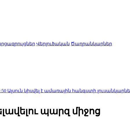
րցազրույցներ
Վերլուծական
Ծաղրանկարներ
կիսվել է ամառային հանգստի լուսանկարներով (ֆոտո
լավելու պարզ միջոց