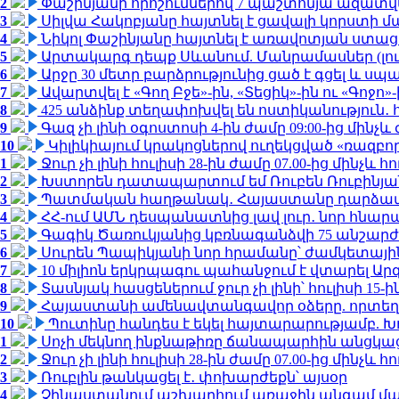
2
Փաշինյանի որոշումներով 7 պաշտոնյա ազատվ
3
Սիլվա Հակոբյանը հայտնել է ցավալի կորստի մ
4
Նիկոլ Փաշինյանը հայտնել է առավոտյան ստ
5
Արտակարգ դեպք Սևանում. Մանրամասներ (լո
6
Արջը 30 մետր բարձրությունից ցած է գցել և ս
7
Ավարտվել է «Գող Բջե»-ին, «Տեցիկ»-ին ու «Գոջ
8
425 անձինք տեղափոխվել են ոստիկանություն․
9
Գազ չի լինի օգոստոսի 4-ին ժամը 09:00-ից մինչև 
10
Կիլիկիայում կրակոցներով ուղեկցված «ռազբ
1
Ջուր չի լինի հուլիսի 28-ին ժամը 07.00-ից մինչև հո
2
Խստորեն դատապարտում եմ Ռուբեն Ռուբինյանի
3
Պատմական հաղթանակ․ Հայաստանը դարձավ 
4
ՀՀ-ում ԱՄՆ դեսպանատնից լավ լուր․ նոր հնար
5
Գագիկ Ծառուկյանից կբռնագանձվի 75 անշարժ գո
6
Սուրեն Պապիկյանի նոր հրամանը՝ ժամկետային
7
10 միլիոն երկրպագու պահանջում է վտարել Արգ
8
Տասնյակ հասցեներում ջուր չի լինի՝ հուլիսի 15-ին
9
Հայաստանի ամենավտանգավոր օձերը. որտեղ
10
Պուտինը հանդես է եկել հայտարարությամբ. Խո
1
Սոչի մեկնող ինքնաթիռը ճանապարհին անցկացրե
2
Ջուր չի լինի հուլիսի 28-ին ժամը 07.00-ից մինչև հո
3
Ռուբլին թանկացել է․ փոխարժեքն՝ այսօր
4
Չինաստանում աշխարհում առաջին անգամ մա