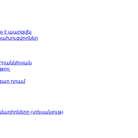
նչ է պարզվել
ետախուզվողներ
 Իոաննիսյան
թող
ազար դրամ
իմադիրները (տեսանյութ)