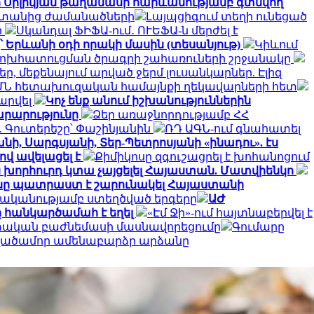
ի Սիլիկյան թաղամասի հարևանությամբ գտնվող
սաստանից ժամանածների
Լայպցիգում տեղի ունեցած
ի
Սկանդալ ՖԻՖԱ-ում․ ՈՒԵՖԱ-ն մերժել է
՝ Երևանի օդի որակի մասին (տեսանյութ)
Կիևում
փոխհատուցման ծրագրի շահառուների շրջանակը
, մեքենայում արված ջերմ լուսանկարներ. Էլիզ
ՄՆ հետախուզական համայնքի ղեկավարների հետ
արվել
Կոչ ենք անում իշխանություններին
արարությունը
Ձեր առաջնորդությամբ ՀՀ
 Գուտերեշը՝ Փաշինյանին
ՌԴ ԱԳՆ-ում գնահատել
նի, Սարգսյանի, Տեր-Պետրոսյանի «ինադու». էս
ով ավելացել է
Քիմիկոսը զգուշացրել է խոհանոցում
ն խորհուրդ կտա չայցելել Հայաստան. Մատվիենկո
ը պատրաստ է շարունակել Հայաստանի
ականությամբ ստեղծված երգերը
ԱԺ
 հանկարծամահ է եղել
«Էմ Ջի»-ում հայտնաբերվել է
ետական բաժնեմասի մասնավորեցումը
Գումարը
տվածամոր ամենաբարձր արձանը