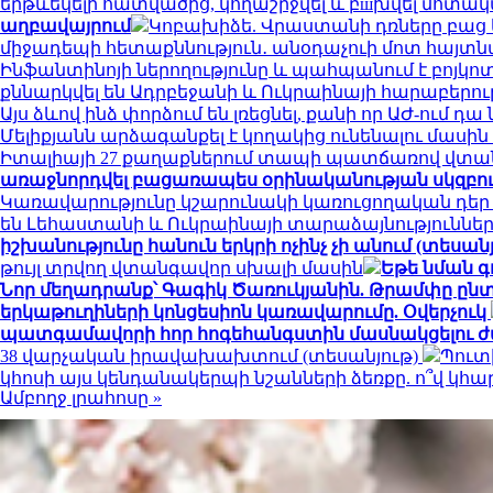
երթևեկելի հատվածից, կողաշրջվել և բшխվել մոտ
աղբավայրում
Կոբախիձե. Վրաստանի դռները բաց ե
միջադեպի հետաքննություն․ անօդաչուի մոտ հայտ
Ինֆանտինոյի ներողությունը և պահպանում է բոյկո
քննարկվել են Ադրբեջանի և Ուկրաինայի հարաբերու
Այս ձևով ինձ փորձում են լռեցնել, քանի որ ԱԺ-ում 
Մելիքյանն արձագանքել է կողակից ունենալու մասի
Իտալիայի 27 քաղաքներում տապի պատճառով վտան
առաջնորդվել բացառապես օրինականության սկզբո
Կառավարությունը կշարունակի կառուցողական դեր
են Լեհաստանի և Ուկրաինայի տարաձայնություններ
իշխանությունը հանուն երկրի ոչինչ չի անում (տեսանյ
թույլ տրվող վտանգավոր սխալի մասին
Եթե նման գ
Նոր մեղադրանք՝ Գագիկ Ծառուկյանին. Թրամփը ընտր
երկաթուղիների կոնցեսիոն կառավարումը. Օվերչուկ
պատգամավորի հոր հոգեհանգստին մասնակցելու ժ
38 վարչական իրավախախտում (տեսանյութ)
Պուտ
կհոսի այս կենդանակերպի նշանների ձեռքը. ո՞վ կ
Ամբողջ լրահոսը »