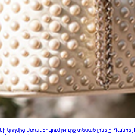
 կողմից Ստամբուլում թուրք տեսած լինելը. Դանիել