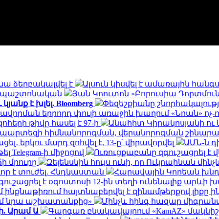
նա ձերբակալվել է
Ալսուն կիսվել է ամառային հան
ն․ պաշտոնական
Յան Կոուտոն «Բորուսիա Դորտմունդ
անք է խլել. Bloomberg
Փեզեշքիանը շնորհակալությ
ավորման երրորդ փուլի առաջին խաղում «Նոան» ոչ-
հերի թիվը հասել է 97-ի
Անահիտ Կիրակոսյանի ու 
ապարտեզի հիմնանորոգման, վերանորոգման շինա
․ երկու մարդ զոհվել է, 13-ը՝ վիրավորվել
ԱՄՆ-ն 
ել Telegram-ի միջոցով
Ուռուցքաբանը զգուշացրել է 
ճի մրուրը
Զելենսկին հույս ունի, որ Ուկրաինան մի
որ է տուժել. Հնդկաստան
Հարավային Կորեան խնդր
ւշացրել է օգոստոսի 12-ին տեղի ունենալիք արևի
ինքնաթիռում հայտնաբերվել է զինամթերքով լիքը 
եմ նրա աշխատանքից»
Մինչև հինգ հազար միգրանտ
ի. Արամ Ա
Գարգառ բնակավայրում «KamAZ» մակնիշ