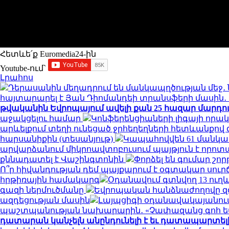
Հետևե՛ք Euromedia24-ին
Youtube-ում`
Լրահոս
Դերասանին մեղադրում են մանկապղծության մեջ․ 
հայտարարել է Յան Դիոմանդեի տրանսֆերի մասի
թվականին Եվրոպայում ավելի քան 25 հազար մարդու կյ
աջակցելու համար
Կոնֆերենցիաների լիգայի որակ
արևելքում տեղի ունեցած ջրհեղեղների հետևանքով զո
հարսանիքին (տեսանյութ)
Կապահովվեն 61 մանկ
արվարձանում միկրոավտոբուսում պայթյուն է որոտացել
քննադատել է Վաշինգտոնին
Փորձել են գումար շորթ
Ո՞ր հիվանդության դեմ պայքարում է օգտակար սուր
հրթիռային համակարգ
Օդանավում գտնվող 13 ուղև
գազի ներմուծմանը
Եվրոպական հանձնաժողովը զգո
ազդեցության մասին
Լայպցիգի օդանավակայանում 
պաշտպանության նախարարին․ «Չափազանց գոհ 
դատարան կանչելն անընդունելի է եւ դատապարտել