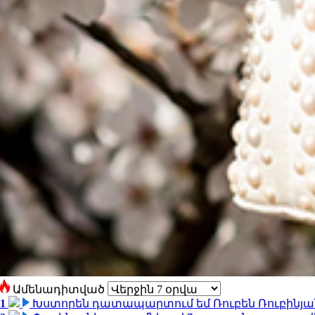
Ամենադիտված
1
Խստորեն դատապարտում եմ Ռուբեն Ռուբինյանի