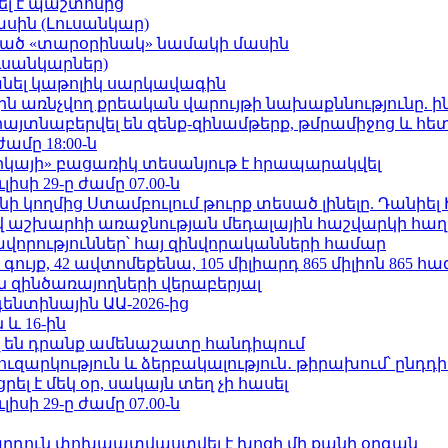
ել է պաշտոնից
ասին (Լուսանկար)
ացած «տարօրինակ» նամակի մասին
ւսանկարներ)
պանել կաթոլիկ սարկավագին
ո»-ին առնչվող քրեական վարույթի նախաքննությունը. ի
 հայտնաբերվել են զենք-զինամթերք, թմրամիջոց և հ
ժամը 18:00-ն
որկայի» բացառիկ տեսանյութ է հրապարակվել
ւլիսի 29-ը ժամը 07.00-ն
 կողմից Ստամբուլում թուրք տեսած լինելը. Դանիել
աշխարհի առաջնության մեդալային հաշվարկի հաղ
ավորություններ՝ հայ զինվորականների համար
ւյք, 42 ավտոմեքենա, 105 միլիարդ 865 միլիոն 865 հ
 զինծառայողների վերաբերյալ
ենտինային ԱԱ-2026-ից
 և 16-ին
 են դրանք ամենաշատը հանդիպում
ւզարկություն և ձերբակալություն․ թիրախում՝ ընդդ
լ է մեկ օր, սակայն տեղ չի հասել
ւլիսի 29-ը ժամը 07.00-ն
րդուն փոխպատվաստվել է խոզի մի քանի օրգան