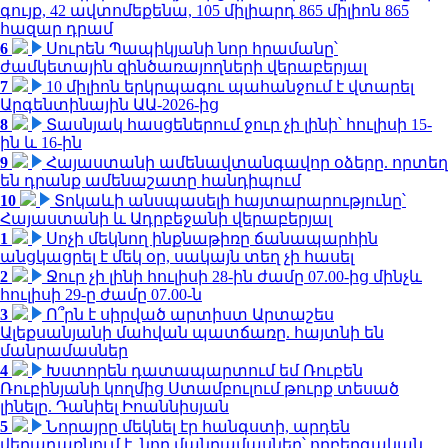
գույք, 42 ավտոմեքենա, 105 միլիարդ 865 միլիոն 865
հազար դրամ
6
Սուրեն Պապիկյանի նոր հրամանը՝
ժամկետային զինծառայողների վերաբերյալ
7
10 միլիոն երկրպագու պահանջում է վտարել
Արգենտինային ԱԱ-2026-ից
8
Տասնյակ հասցեներում ջուր չի լինի՝ հուլիսի 15-
ին և 16-ին
9
Հայաստանի ամենավտանգավոր օձերը. որտեղ
են դրանք ամենաշատը հանդիպում
10
Տոկաևի անսպասելի հայտարարությունը՝
Հայաստանի և Ադրբեջանի վերաբերյալ
1
Սոչի մեկնող ինքնաթիռը ճանապարհին
անցկացրել է մեկ օր, սակայն տեղ չի հասել
2
Ջուր չի լինի հուլիսի 28-ին ժամը 07.00-ից մինչև
հուլիսի 29-ը ժամը 07.00-ն
3
Ո՞րն է սիրված արտիստ Արտաշես
Ալեքսանյանի մահվան պատճառը. հայտնի են
մանրամասներ
4
Խստորեն դատապարտում եմ Ռուբեն
Ռուբինյանի կողմից Ստամբուլում թուրք տեսած
լինելը. Դանիել Իոաննիսյան
5
Նորայրը մեկնել էր հանգստի, արդեն
վերադառնում է. նոր մանրամասներ՝ ողբերգական