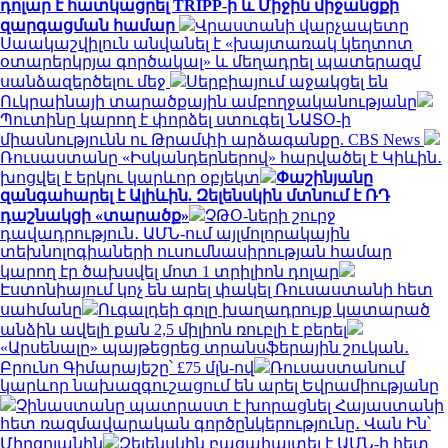
դոլար է հատկացրել TRIPP-ի և Միջին միջանցքի
զարգացման համար
Վրաստանի վարչապետը
Սաակաշվիլուն անվանել է «խայտառակ կեղտոտ
օտարերկրյա գործակալ» և մեղադրել պատերազմ
սանձազերծելու մեջ
Սերբիայում աջակցել են
Ուկրաինայի տարածքային ամբողջականությանը
Պուտինը կարող է փորձել ստուգել ՆԱՏՕ-ի
միասնությունն ու Թրամփի արձագանքը. CBS News
Ռուսաստանը «Իսկանդերներով» հարվածել է Կիևին․
խոցվել է երկու կարևոր օբյեկտ
Փաշինյանը
զանգահարել է Ալիևին. Զելենսկին մտնում է ՌԴ
դաշնակցի «տարածք»
ՉԹՕ-ների շուրջ
դավադրություն․ ԱՄՆ-ում այլմոլորակային
տեխնոլոգիաների ուսումնասիրության համար
կարող էր ծախսվել մոտ 1 տրիլիոն դոլար
Էստոնիայում կոչ են արել փակել Ռուսաստանի հետ
սահմանը
Ուգալդեի գոլը խաղադրույք կատարած
անձին ավելի քան 2,5 միլիոն ռուբլի է բերել
«Արսենալը» պայթեցրեց տրանսֆերային շուկան․
Բրունո Գիմարայեշը՝ £75 մլն-ով
Ռուսաստանում
կարևոր նախազգուշացում են արել Եվրամիությանը
Չինաստանը պատրաստ է խորացնել Հայաստանի
հետ ռազմավարական գործընկերությունը․ Վան Ին՝
Միրզոյանին
Զելենսկին բացահայտել է ԱՄՆ-ի հետ