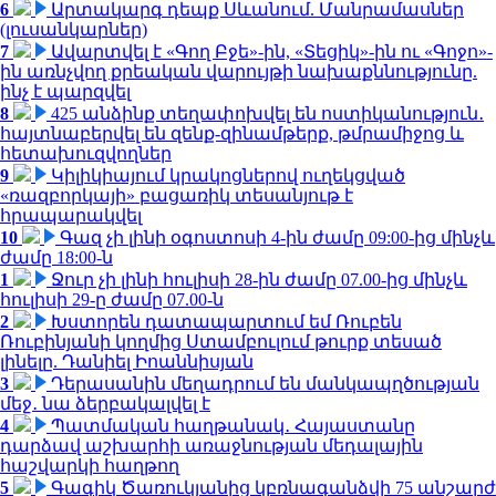
6
Արտակարգ դեպք Սևանում. Մանրամասներ
(լուսանկարներ)
7
Ավարտվել է «Գող Բջե»-ին, «Տեցիկ»-ին ու «Գոջո»-
ին առնչվող քրեական վարույթի նախաքննությունը.
ինչ է պարզվել
8
425 անձինք տեղափոխվել են ոստիկանություն․
հայտնաբերվել են զենք-զինամթերք, թմրամիջոց և
հետախուզվողներ
9
Կիլիկիայում կրակոցներով ուղեկցված
«ռազբորկայի» բացառիկ տեսանյութ է
հրապարակվել
10
Գազ չի լինի օգոստոսի 4-ին ժամը 09:00-ից մինչև
ժամը 18:00-ն
1
Ջուր չի լինի հուլիսի 28-ին ժամը 07.00-ից մինչև
հուլիսի 29-ը ժամը 07.00-ն
2
Խստորեն դատապարտում եմ Ռուբեն
Ռուբինյանի կողմից Ստամբուլում թուրք տեսած
լինելը. Դանիել Իոաննիսյան
3
Դերասանին մեղադրում են մանկապղծության
մեջ․ նա ձերբակալվել է
4
Պատմական հաղթանակ․ Հայաստանը
դարձավ աշխարհի առաջնության մեդալային
հաշվարկի հաղթող
5
Գագիկ Ծառուկյանից կբռնագանձվի 75 անշարժ