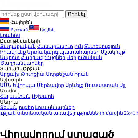
Հայերեն
Русский
English
Լրահոս
Ըստ թեմաների
Քաղաքական
Հասարակություն
Տնտեսություն
Իրավունք
Արտակարգ պատահարներ
Մշակույթ
Սպորտ
Հարցազրույցներ
Վերլուծական
Ծաղրանկարներ
Տարածաշրջան
Արցախ
Թուրքիա
Ադրբեջան
Իրան
Աշխարհ
ԱՄՆ
Եվրոպա
Մերձավոր Արևելք
Ռուսաստան
Այլ
Մամուլ
Հայաստան
Աշխարհ
Մեդիա
Տեսանյութեր
Լուսանկարներ
յան տնտեսական առավելությունների մասին
23:41
Ի՞ն
Վիրավորում ստացած