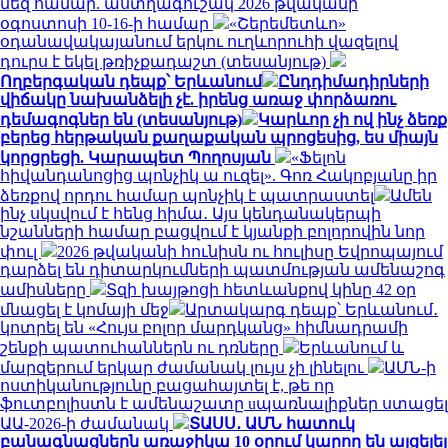
մեզ համար. աստղագուշակ 2026 թվականի
օգոստոսի 10-16-ի համար
«Շերեմետևո»
օդանավակայանում երկու ուղևորուհի վազելով
դուրս է եկել թռիչքադաշտ (տեսանյութ)
Ողբերգական դեպք՝ Երևանում
Ընդդիմադիրների
վիճակը նախանձելի չէ. իրենց առաջ փորձառու
դեմագոգներ են (տեսանյութ)
Կարևոր չի ով ինչ ձեռք
բերեց հերթական քաղաքական պրոցեսից, ես միայն
կորցրեցի. Կարապետ Պողոսյան
«Ֆելոն
հիվանդանոցից պոնչիկ ա ուզել». Գոռ Հակոբյանը իր
ձեռքով որդու համար պոնչիկ է պատրաստել
Ամեն
ինչ սկսվում է հենց հիմա․ Այս կենդանակերպի
նշանների համար բացվում է կյանքի բոլորովին նոր
փուլ
2026 թվականի հունիսն ու հուլիսը Եվրոպայում
դարձել են դիտարկումների պատմության ամենաշոգ
ամիսները
Տզի խայթոցի հետևանքով կինը 42 օր
մնացել է կոմայի մեջ
Արտակարգ դեպք՝ Երևանում․
կոտրել են «Հույս բոլոր մարդկանց» հիմնադրամի
շենքի պատուհաններն ու դռները
Երևանում և
մարզերում երկար ժամանակ լույս չի լինելու
ԱՄՆ-ի
ոստիկանությունը բացահայտել է, թե որ
ֆուտբոլիստն է ամենաշատը uպառնալիքներ ստացել
ԱԱ-2026-ի ժամանակ
ՏԱՍՍ․ ԱՄՆ հատուկ
բանագնացներն առաջիկա 10 օրում կարող են այցելել