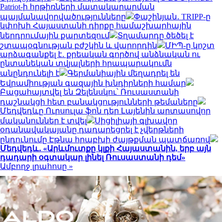
Patriot-ի հրթիռների մատակարարման
պայմանավորվածությունները
Փաշինյան․ TRIPP-ը
կփոխի Հայաստանի դիրքը համաշխարհային
ներդրումային քարտեզում
Տղամարդը ծեծել է
շտապօգնության բժշկին և վարորդին
ՄԻՊ-ը կոշտ
արձագանքել է․ քրեական գործով անձնական ու
ընտանեկան տվյալների հրապարակումն
անընդունելի է
Գերմանիային մեղադրել են
Եվրամիության գազային խնդիրների համար
Բացահայտվել են Զելենսկու՝ Ռուսաստանի
դաշնակցի հետ բանակցությունների թեմաները
Մեդվեդևը Ուրսուլա ֆոն դեր Լայենին արտասովոր
մականուններ է տվել
Սիցիլիայի գլխավոր
օդանավակայանը դադարեցրել է չվերթների
ընդունումը Էթնա հրաբխի ժայթքման պատճառով
Մեդվեդև․ «Արևմուտքը կլքի Հայաստանին, երբ այն
դադարի օգտակար լինել Ռուսաստանի դեմ»
Ամբողջ լրահոսը »