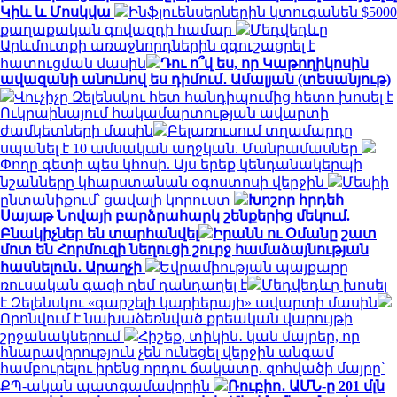
Կիև և Մոսկվա
Ինֆլուենսերներին կտուգանեն $5000
քաղաքական գովազդի համար
Մեդվեդևը
Արևմուտքի առաջնորդներին զգուշացրել է
հատուցման մասին
Դու ո՞վ ես, որ Կաթողիկոսին
ավազանի անունով ես դիմում․ Ամալյան (տեսանյութ)
Վուչիչը Զելենսկու հետ հանդիպումից հետո խոսել է
Ուկրաինայում հակամարտության ավարտի
ժամկետների մասին
Բելառուսում տղամարդը
սպանել է 10 ամսական աղջկան. Մանրամասներ
Փողը գետի պես կհոսի. Այս երեք կենդանակերպի
նշանները կհարստանան օգոստոսի վերջին
Մեսիի
ընտանիքում՝ ցավալի կորուստ
Խոշոր հրդեհ
Սայաթ Նովայի բարձրահարկ շենքերից մեկում.
Բնակիչներ են տարհանվել
Իրանն ու Օմանը շատ
մոտ են Հորմուզի նեղուցի շուրջ համաձայնության
հասնելուն․ Արաղչի
Եվրամիության պայքարը
ռուսական գազի դեմ դանդաղել է
Մեդվեդևը խոսել
է Զելենսկու «գարշելի կարիերայի» ավարտի մասին
Որոնվում է նախաձեռնված քրեական վարույթի
շրջանակներում
Հիշեք, տիկին․ կան մայրեր, որ
հնարավորություն չեն ունեցել վերջին անգամ
համբուրելու իրենց որդու ճակատը. զոհվածի մայրը՝
ՔՊ-ական պատգամավորին
Ռուբիո․ ԱՄՆ-ը 201 մլն