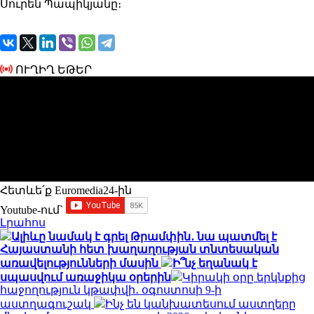
Սուրեն Պապիկյանը։
ՈՒՂԻՂ ԵԹԵՐ
Հետևե՛ք Euromedia24-ին
Youtube-ում`
Լրահոս
Ալիևը նամակ է գրել Թրամփին․ նա պատմել է
Հայաստանի հետ խաղաղության տնտեսական
առավելությունների մասին
Ի՞նչ եղանակ է
սպասվում առաջիկա օրերին
Կիրակի օրը երկնքից
հաջողություն կթափվի․ օգոստոսի 9-ի
աստղագուշակ
Ինչ են կանխատեսում աստղերը