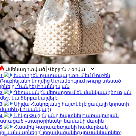
Ամենադիտված
1
Խստորեն դատապարտում եմ Ռուբեն
Ռուբինյանի կողմից Ստամբուլում թուրք տեսած
լինելը. Դանիել Իոաննիսյան
2
Դերասանին մեղադրում են մանկապղծության
մեջ․ նա ձերբակալվել է
3
Սիլվա Հակոբյանը հայտնել է ցավալի կորստի
մասին (Լուսանկար)
4
Նիկոլ Փաշինյանը հայտնել է առավոտյան
ստացած «տարօրինակ» նամակի մասին
5
Հասմիկ Կարապետյանի համարձակ
լուսանկարները՝ լողավազանից (լուսանկարներ)