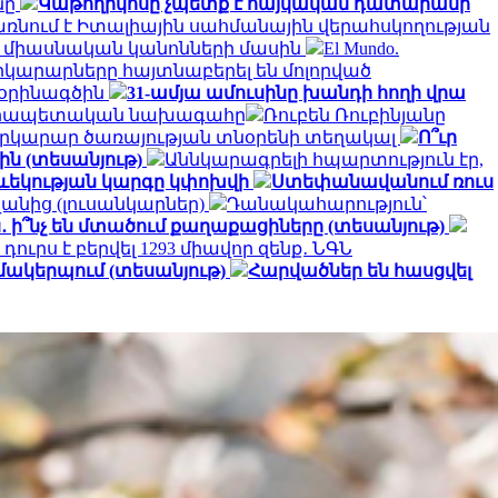
նը
Կաթողիկոսը չպետք է հայկական դատարանի
պառնում է Իտալիային սահմանային վերահսկողության
ի միասնական կանոնների մասին
El Mundo.
րկարարները հայտնաբերել են մոլորված
 օրինագծին
31-ամյա ամուսինը խանդի հողի վրա
անրապետական ​​նախագահը
Ռուբեն Ռուբինյանը
 Փրկարար ծառայության տնօրենի տեղակալ
Ո՞ւր
ին (տեսանյութ)
Աննկարագրելի հպարտություն էր,
թևեկության կարգը կփոխվի
Ստեփանավանում ռուս
անից (լուսանկարներ)
Դանակահարություն՝
․ ի՞նչ են մտածում քաղաքացիները (տեսանյութ)
դուրս է բերվել 1293 միավոր զենք․ ՆԳՆ
զմակերպում (տեսանյութ)
Հարվածներ են հասցվել