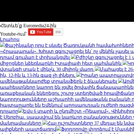
Հետևե՛ք Euromedia24-ին
Youtube-ում`
Լրահոս
Փաշինյանը որս է սկսել Ծառուկյանի համախոհնե
«Հրապարակ». Խիստ զգուշացրել են՝ ոչ մեկին չաս
դրամ գումար է փոխանցվել
Բժիշկը զգուշացրել է 
միջոցներ կձեռնարկի Իտալիայի հետ սահմանին
Կո
վտանգի տակ է մինչև 30 միլիոն մարդ
Մահացել է 2
ին, 12-ին և 13-ին գազ չի լինելու
Իրանը պատրաստվու
ամենաթանկարժեք տրանսֆերն է ձևակերպել
Արմ
պահեստները կարող են լցվել ծովային ճանապարհ
առաքելական եկեղեցու շուրջ ստեղծված իրավիճակ
կարողությունները աշխարհի ամենաթանկ բանակի 
հայտարարել են Եմենում պրոսաուդյան ուժերի ռազ
դոլարը
Եվս 6 տարի և ընդմիշտ «Ռեալում»․ Վինիսիո
է Սերբիա․ սպասվում են կարևոր բանակցություններ 
մանրամասները
Հայ ուշուիստները 37 մեդալ են ն
ալիքների պատճառով
Ֆյոդորովը փորձում է Մասկի