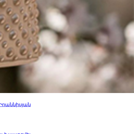
 Իոաննիսյան