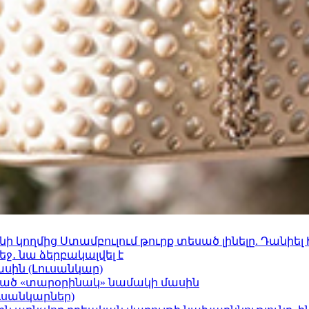
 կողմից Ստամբուլում թուրք տեսած լինելը. Դանիել
ջ․ նա ձերբակալվել է
ասին (Լուսանկար)
ացած «տարօրինակ» նամակի մասին
ւսանկարներ)