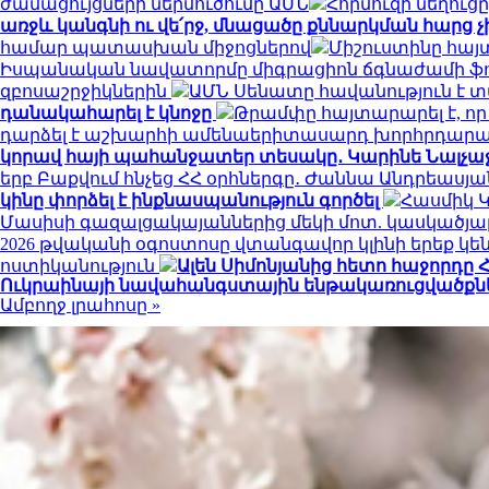
ժամացույցների ներմուծումը ԱՄՆ
Հորմուզի նեղուց
առջև կանգնի ու վե՛րջ, մնացածը քննարկման հարց 
համար պատասխան միջոցներով
Միշուստինը հայ
Իսպանական նավատորմը միգրացիոն ճգնաժամի ֆոնին
զբոսաշրջիկներին
ԱՄՆ Սենատը հավանություն է 
դանակահարել է կնոջը
Թրամփը հայտարարել է, ո
դարձել է աշխարհի ամենաերիտասարդ խորհրդա
կորավ հայի պահանջատեր տեսակը․ Կարինե Նալչաջյ
երբ Բաքվում հնչեց ՀՀ օրհներգը․ Ժաննա Անդրեասյ
կինը փորձել է ինքնասպանություն գործել
Հասմիկ 
Մասիսի գազալցակայաններից մեկի մոտ. կասկածյալ
2026 թվականի օգոստոսը վտանգավոր կլինի երեք 
ոստիկանություն
Ալեն Սիմոնյանից հետո հաջորդը Հ
Ուկրաինայի նավահանգստային ենթակառուցվածքնե
Ամբողջ լրահոսը »