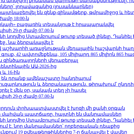
ո»-ին առնչվող քրեական վարույթի նախաքննությունը. ի
երը՝ լողավազանից (լուսանկարներ)
 հայտնաբերվել են զենք-զինամթերք, թմրամիջոց և հ
ժամը 18:00-ն
որկայի» բացառիկ տեսանյութ է հրապարակվել
ւլիսի 29-ը ժամը 07.00-ն
 կողմից Ստամբուլում թուրք տեսած լինելը. Դանիել
ջ․ նա ձերբակալվել է
աշխարհի առաջնության մեդալային հաշվարկի հաղ
ւյք, 42 ավտոմեքենա, 105 միլիարդ 865 միլիոն 865 հ
 զինծառայողների վերաբերյալ
ենտինային ԱԱ-2026-ից
 և 16-ին
 են դրանք ամենաշատը հանդիպում
ւզարկություն և ձերբակալություն․ թիրախում՝ ընդդ
լ է մեկ օր, սակայն տեղ չի հասել
ւլիսի 29-ը ժամը 07.00-ն
րդուն փոխպատվաստվել է խոզի մի քանի օրգան
նի մահվան պատճառը. հայտնի են մանրամասներ
 կողմից Ստամբուլում թուրք տեսած լինելը. Դանիել
ում է. նոր մանրամասներ՝ ողբերգական դեպքից
քում 19 քվեաթերթիկներից 7-ը ճանաչվել է վավեր