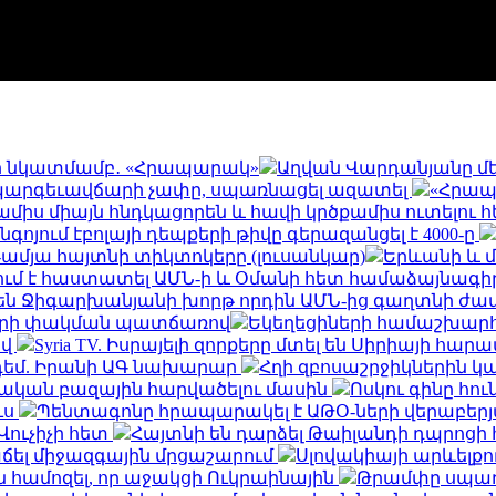
րի նկատմամբ․ «Հրապարակ»
Աղվան Վարդանյանը մեկ
ել պարգեւավճարի չափը, սպառնացել ազատել
«Հրապ
1 ամիս միայն հնդկացորեն և հավի կրծքամիս ուտելո
նգոյում էբոլայի դեպքերի թիվը գերազանցել է 4000-ը
6-ամյա հայտնի տիկտոկերը (լուսանկար)
Երևանի և մ
մ է հաստատել ԱՄՆ-ի և Օմանի հետ համաձայնագի
են Ջիգարխանյանի խորթ որդին ԱՄՆ-ից գաղտնի ժամ
ների փակման պատճառով
Եկեղեցիների համաշխարհ
ով
Syria TV. Իսրայելի զորքերը մտել են Սիրիայի հարա
դեմ. Իրանի ԱԳ նախարար
Հղի զբոսաշրջիկներին կա
մական բազային հարվածելու մասին
Ոսկու գինը հու
ւս
Պենտագոնը հրապարակել է ԱԹՕ-ների վերաբերյալ
Վուչիչի հետ
Հայտնի են դարձել Թաիլանդի դպրոցի
վաճել միջազգային մրցաշարում
Սլովակիայի արևելքո
ն համոզել, որ աջակցի Ուկրաինային
Թրամփը սպառ