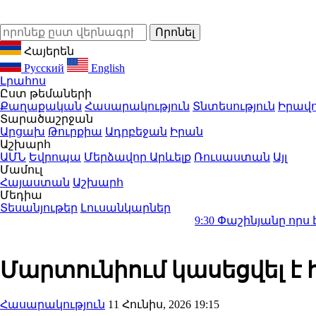
Հայերեն
Русский
English
Լրահոս
Ըստ թեմաների
Քաղաքական
Հասարակություն
Տնտեսություն
Իրավո
Տարածաշրջան
Արցախ
Թուրքիա
Ադրբեջան
Իրան
Աշխարհ
ԱՄՆ
Եվրոպա
Մերձավոր Արևելք
Ռուսաստան
Այլ
Մամուլ
Հայաստան
Աշխարհ
Մեդիա
Տեսանյութեր
Լուսանկարներ
9:30
Փաշինյանը որս է սկսել Ծ
Մարտունիում կասեցվել է
Հասարակություն
11 Հունիս, 2026 19:15