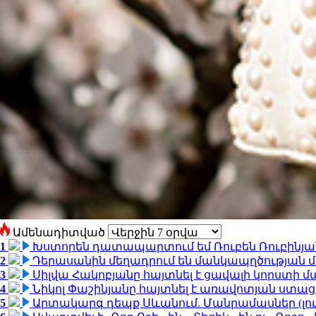
Ամենադիտված
1
Խստորեն դատապարտում եմ Ռուբեն Ռուբինյանի
2
Դերասանին մեղադրում են մանկապղծության մե
3
Սիլվա Հակոբյանը հայտնել է ցավալի կորստի մ
4
Նիկոլ Փաշինյանը հայտնել է առավոտյան ստ
5
Արտակարգ դեպք Սևանում. Մանրամասներ (լո