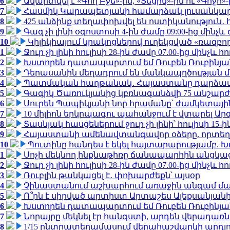
6
Ավարտվել է «Գող Բջե»-ին, «Տեցիկ»-ին ու «Գոջ
7
Հասմիկ Կարապետյանի համարձակ լուսանկարն
8
425 անձինք տեղափոխվել են ոստիկանություն․
9
Գազ չի լինի օգոստոսի 4-ին ժամը 09:00-ից մինչև 
10
Կիլիկիայում կրակոցներով ուղեկցված «ռազբ
1
Ջուր չի լինի հուլիսի 28-ին ժամը 07.00-ից մինչև հո
2
Խստորեն դատապարտում եմ Ռուբեն Ռուբինյանի
3
Դերասանին մեղադրում են մանկապղծության մե
4
Պատմական հաղթանակ․ Հայաստանը դարձավ 
5
Գագիկ Ծառուկյանից կբռնագանձվի 75 անշարժ գո
6
Սուրեն Պապիկյանի նոր հրամանը՝ ժամկետային
7
10 միլիոն երկրպագու պահանջում է վտարել Արգ
8
Տասնյակ հասցեներում ջուր չի լինի՝ հուլիսի 15-ին
9
Հայաստանի ամենավտանգավոր օձերը. որտեղ
10
Պուտինը հանդես է եկել հայտարարությամբ. Խո
1
Սոչի մեկնող ինքնաթիռը ճանապարհին անցկացրե
2
Ջուր չի լինի հուլիսի 28-ին ժամը 07.00-ից մինչև հո
3
Ռուբլին թանկացել է․ փոխարժեքն՝ այսօր
4
Չինաստանում աշխարհում առաջին անգամ մա
5
Ո՞րն է սիրված արտիստ Արտաշես Ալեքսանյա
6
Խստորեն դատապարտում եմ Ռուբեն Ռուբինյանի
7
Նորայրը մեկնել էր հանգստի, արդեն վերադառն
8
1/15 ընտրատեղամասում վերահաշվարկի արդյուն