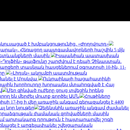
ուսացած է խմբակցությունից․ «Ժողովուրդ»
արակ». Հեռացող պատգամավորների հաշվին 5 մլն
ւ հետևանքների մասին
Իսպանիան պատասխան
«Դոլֆին» թայֆունը շարժվում է դեպի Չինաստան․
արզերի տասնյակ հասցեներում օգոստոսի 10-ին, 11-
րը
«Լիդսն» ակումբի պատմության
անել է Մոսկվա
Ուկրաինայի հացահատիկի
ային խորհուրդը խորապես մտահոգված է Հայ
վ
Մեր զինված ուժերը ցույց տվեցին իրենց
րող են մերժել մուտք գործել ԱՄՆ
Հութիները
նիսի 17-ից ի վեր առաջին անգամ գերազանցել է 4400
 նոր նյութեր
Զելենսկին առաջին անգամ ժամանել
 հրաձգության ժամանակ զոհվածների մասին
ւմ արտակարգ դրություն է հայտարարվել շոգի
նացել է արգելափակել շվեյցարական