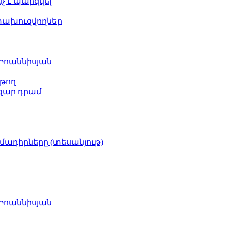
նչ է պարզվել
ետախուզվողներ
 Իոաննիսյան
թող
ազար դրամ
իմադիրները (տեսանյութ)
 Իոաննիսյան