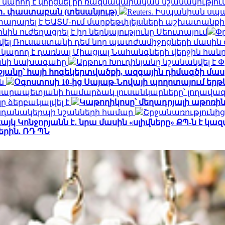
ը կարող է կորցնել իր ռազմավարական նշանակությու
չի․ փաստաբան (տեսանյութ)
Reuters. Իսպանիան ս
տարարել է ԵԱՏՄ-ում մարքեթփլեյսների աշխատանք
 ուժեղացրել է իր ներկայությունը Սեուտայում
Փ
տվել Ռուսաստանի դեմ նոր պատժամիջոցների մասին
ր կարող է դառնալ Միացյալ Նահանգների վերջին հ
րանի նախագահը
Արթուր Խուդինյանը նշանակվել է
անը՝ հայի հոգեկերտվածքի, ազգային դիմագծի մաս
ան
Օգոստոսի 10-ից Սայաթ-Նովայի պողոտայում եր
Կարապետյանի համարձակ լուսանկարները՝ լողավազ
ը ձերբակալվել է
Կաթողիկոսը՝ մեղադրյալի աթոռին
կենդանակերպի նշանների համար
Շրջանառությունից 
այկ Կոնջորյանն է․ նրա մասին «սլիվները» ՔՊ-ն է կա
րին. ՌԴ ՊՆ