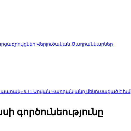
րցազրույցներ
Վերլուծական
Ծաղրանկարներ
:11
Աղվան Վարդանյանը մեկուսացած է խմբակցություն
ի գործունեությունը