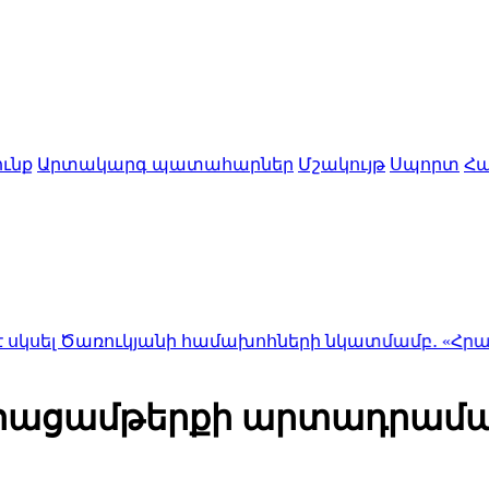
ւնք
Արտակարգ պատահարներ
Մշակույթ
Սպորտ
Հա
առուկյանի համախոհների նկատմամբ․ «Հրապարակ»
9
 հացամթերքի արտադրամաս