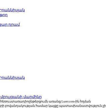
 Իոաննիսյան
թող
ազար դրամ
 Իոաննիսյան
բուլցյանի մարմինը
ն հեռուստառադիոընթերցումն առանց Lurer.com-ին հղման
ների բովանդակության համար կայքը պատասխանատվություն չի