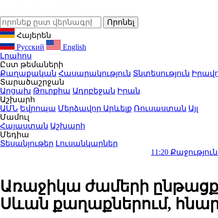
Հայերեն
Русский
English
Լրահոս
Ըստ թեմաների
Քաղաքական
Հասարակություն
Տնտեսություն
Իրավո
Տարածաշրջան
Արցախ
Թուրքիա
Ադրբեջան
Իրան
Աշխարհ
ԱՄՆ
Եվրոպա
Մերձավոր Արևելք
Ռուսաստան
Այլ
Մամուլ
Հայաստան
Աշխարհ
Մեդիա
Տեսանյութեր
Լուսանկարներ
11:20
Քաջություն ունեցեք 
Առաջիկա ժամերի ընթացք
Սևան քաղաքներում, հնար