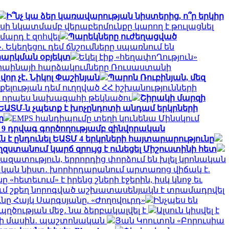
Ի՞նչ կա ձեր կառավարության նիստերից, ո՞ր երկիր
սի նկատմամբ վերաբերմունքը կարող է թուլացնել
արդ է զոհվել
Պարեկները ուժեղացված
. Եկեղեցու դեմ ճնշումները սպառնում են
 հարկման օբյեկտ
Եկել էիք «հեղափոՂություն»
րաինայի հարձակումները Ռուսաստանի
ր չէ․ Նիկոլ Փաշինյան
Պարոն Ռուբինյան, մեզ
ելության դեմ ուղղված ՀՀ իշխանությունների
ն որպես նախագահի թեկնածու
Շիրակի մարզի
ԵԱՏՄ-ն չպետք է խոչընդոտի անդամ երկրների
ը
EMPS հանդիպումը տեղի կունենա Մինսկում
 9 դրվագ գործողությամբ զինվորական
 է ընդունել ԵԱՏՄ 4 երկրների հայտարարությունը
զստանում կարճ զրույց է ունեցել Միշուստինի հետ
ց` ազատություն, երրորդից փորձում են խլել կրոնական
կան նիստ․ խորհրդարանում արտառոց վիճակ է.
հետեւում» է իրենց շների էջերին, իսկ կնոջ եւ
ւմ շքեղ նորոգված աշխատասենյակն է տրամադրվել
ը Հայկ Սարգսյանը. «Ժողովուրդ»
Ինչպես են
ղծության մեջ․ նա ձերբակալվել է
Ալսուն կիսվել է
րի մասին․ պաշտոնական
Յան Կոուտոն «Բորուսիա