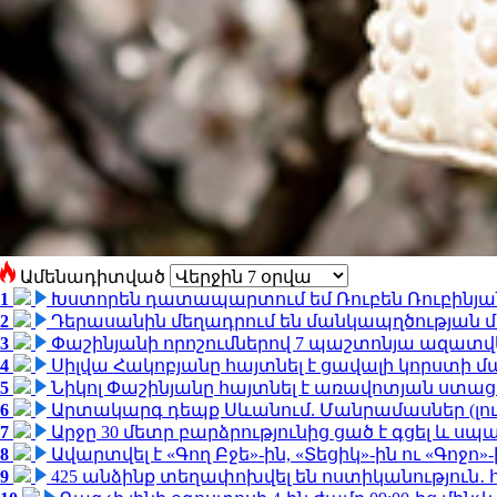
Ամենադիտված
1
Խստորեն դատապարտում եմ Ռուբեն Ռուբինյանի
2
Դերասանին մեղադրում են մանկապղծության մե
3
Փաշինյանի որոշումներով 7 պաշտոնյա ազատվ
4
Սիլվա Հակոբյանը հայտնել է ցավալի կորստի մ
5
Նիկոլ Փաշինյանը հայտնել է առավոտյան ստ
6
Արտակարգ դեպք Սևանում. Մանրամասներ (լո
7
Արջը 30 մետր բարձրությունից ցած է գցել և ս
8
Ավարտվել է «Գող Բջե»-ին, «Տեցիկ»-ին ու «Գոջ
9
425 անձինք տեղափոխվել են ոստիկանություն․