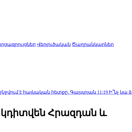
րցազրույցներ
Վերլուծական
Ծաղրանկարներ
 է հայկական հետքը. Գալստյան
11:19
Ի՞նչ կա ձեր կառա
 կդիտվեն Հրազդան և