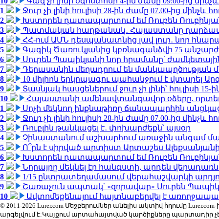
10
Գազ չի լինի օգոստոսի 4-ին ժամը 09:00-ից մինչև
1
Ջուր չի լինի հուլիսի 28-ին ժամը 07.00-ից մինչև հո
2
Խստորեն դատապարտում եմ Ռուբեն Ռուբինյանի
3
Պատմական հաղթանակ․ Հայաստանը դարձավ 
4
ՀՀ-ում ԱՄՆ դեսպանատնից լավ լուր․ նոր հնար
5
Գագիկ Ծառուկյանից կբռնագանձվի 75 անշարժ գո
6
Սուրեն Պապիկյանի նոր հրամանը՝ ժամկետային
7
Դերասանին մեղադրում են մանկապղծության մե
8
10 միլիոն երկրպագու պահանջում է վտարել Արգ
9
Տասնյակ հասցեներում ջուր չի լինի՝ հուլիսի 15-ին
10
Հայաստանի ամենավտանգավոր օձերը. որտե
1
Սոչի մեկնող ինքնաթիռը ճանապարհին անցկացրե
2
Ջուր չի լինի հուլիսի 28-ին ժամը 07.00-ից մինչև հո
3
Ռուբլին թանկացել է․ փոխարժեքն՝ այսօր
4
Չինաստանում աշխարհում առաջին անգամ մա
5
Ո՞րն է սիրված արտիստ Արտաշես Ալեքսանյա
6
Խստորեն դատապարտում եմ Ռուբեն Ռուբինյանի
7
Նորայրը մեկնել էր հանգստի, արդեն վերադառն
8
1/15 ընտրատեղամասում վերահաշվարկի արդյուն
9
Շառաչուն ապտակ՝ «զորավար» Սուրեն Պապի
10
Ավտոմեքենայում հայտնաբերվել է առողջապա
© 2011-2026 Lurer.com Մեջբերումներ անելիս ակտիվ հղումը Lure
արգելվում է:Կայքում արտահայտված կարծիքները պարտադիր չ