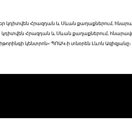
կդիտվեն Հրազդան և Սևան քաղաքներում, հնարավո
թորինգի կենտրոն» ՊՈԱԿ-ի տնօրեն Լևոն Ազիզյանը։