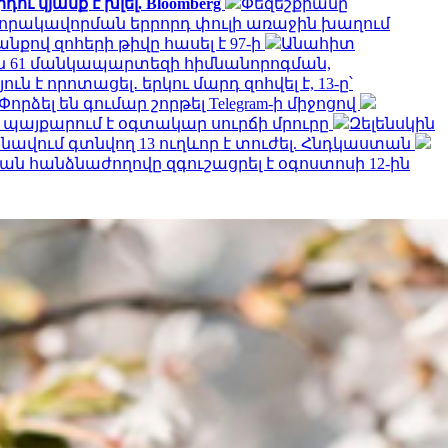
ւ կյանք է խլել. Bloomberg
Փեզեշքիանը
 որակավորման երրորդ փուլի առաջին խաղում
քով զոհերի թիվը հասել է 97-ի
Անահիտ
 61 մանկապարտեզի հիմնանորոգման,
է որոտացել․ երկու մարդ զոհվել է, 13-ը՝
Փորձել են գումար շորթել Telegram-ի միջոցով
մ պայքարում է օգտակար սուրճի մրուրը
Զելենսկին
նավում գտնվող 13 ուղևոր է տուժել. Հնդկաստան
ն հանձնաժողովը զգուշացրել է օգոստոսի 12-ին