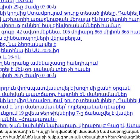
 ժամը 18:00-ն
ւլիսի 29-ը ժամը 07.00-ն
 կողմից Ստամբուլում թուրք տեսած լինելը. Դանիել
աշխարհի առաջնության մեդալային հաշվարկի հաղ
ավորություններ՝ հայ զինվորականների համար
ւյք, 42 ավտոմեքենա, 105 միլիարդ 865 միլիոն 865 հ
 զինծառայողների վերաբերյալ
ջ․ նա ձերբակալվել է
ենտինային ԱԱ-2026-ից
 և 16-ին
ղ են դրանք ամենաշատը հանդիպում
լ է մեկ օր, սակայն տեղ չի հասել
ւլիսի 29-ը ժամը 07.00-ն
րդուն փոխպատվաստվել է խոզի մի քանի օրգան
նի մահվան պատճառը. հայտնի են մանրամասներ
 կողմից Ստամբուլում թուրք տեսած լինելը. Դանիել
ում է. նոր մանրամասներ՝ ողբերգական դեպքից
քում 19 քվեաթերթիկներից 7-ը ճանաչվել է վավեր
կյանին․ «Հրապարակ»
հության նախկին նախարար, վիրաբույժ Գագիկ Ստամ
r.com-ին պարտադիր է: Կայքի հոդվածների մասնակի կամ ամբողջակա
է, որ համընկնեն կայքի խմբագրության տեսակետի հետ:Գովազդ