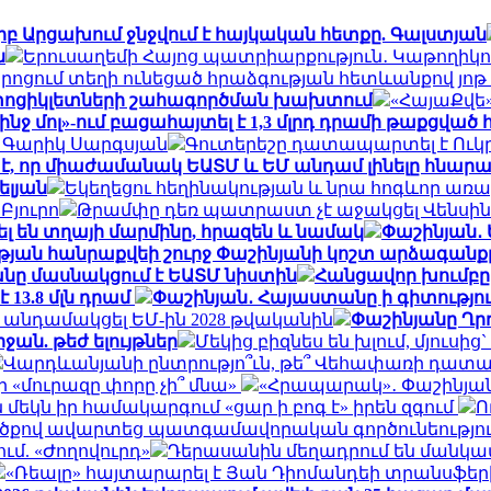
 երբ Արցախում ջնջվում է հայկական հետքը. Գալստյան
ն
Երուսաղեմի Հայոց պատրիարքություն․ Կաթողիկո
ոցում տեղի ունեցած հրաձգության հետևանքով յոթ մ
մոտոցիկլետների շահագործման խախտում
«ՀայաՔվե»
ինջ մոլ»-ում բացահայտել է 1,3 մլրդ դրամի թաքցված
ի․ Գարիկ Սարգսյան
Գուտերեշը դատապարտել է Ուկ
, որ միաժամանակ ԵԱՏՄ և ԵՄ անդամ լինելը հնարավո
ելյան
Եկեղեցու հեղինակության և նրա հոգևոր առաք
Բյուրո
Թրամփը դեռ պատրաստ չէ աջակցել Վենսի
ել են տղայի մարմինը, հրազեն և նամակ
Փաշինյան․ 
յան հանրաքվեի շուրջ Փաշինյանի կոշտ արձագանք
անը մասնակցում է ԵԱՏՄ նիստին
Հանցավոր խումբը
13.8 մլն դրամ
Փաշինյան․ Հայաստանը ի գիտություն
ին անդամակցել ԵՄ-ին 2028 թվականին
Փաշինյանը Ղրղ
ան. թեժ ելույթներ
Մեկից բիզնես են խլում, մյուսի
Վարդևանյանի ընտրությո՞ւն, թե՞ Վեհափառի դատա
 «մուրազը փորը չի՞ մնա»
«Հրապարակ»․ Փաշինյանը «
մեկն իր համակարգում «ցար ի բոգ է» իրեն զգում
Ո
ածքով ավարտեց պատգամավորական գործունեություն
մ. «Ժողովուրդ»
Դերասանին մեղադրում են մանկապ
«Ռեալը» հայտարարել է Յան Դիոմանդեի տրանսֆե