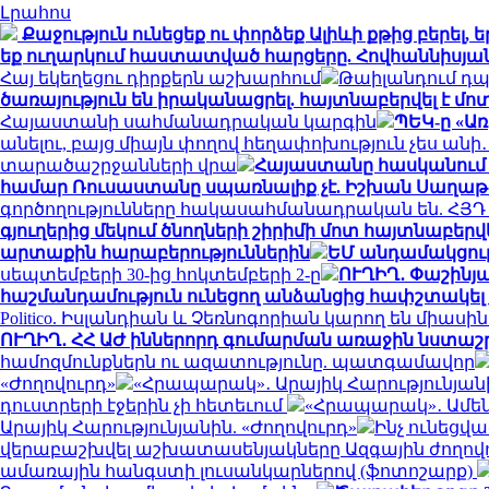
Լրահոս
Քաջություն ունեցեք ու փորձեք Ալիևի քթից բերել,
եք ուղարկում հաստատված հարցերը. Հովհաննիսյա
Հայ եկեղեցու դիրքերն աշխարհում
Թաիլանդում դպր
ծառայություն են իրականացրել. հայտնաբերվել է 
Հայաստանի սահմանադրական կարգին
ՊԵԿ-ը «Առ
անելու, բայց միայն փողով հեղափոխություն չես ան
տարածաշրջանների վրա
Հայաստանը հասկանում է
համար Ռուսաստանը սպառնալիք չէ. Իշխան Սաղաթ
գործողությունները հակասահմանադրական են. ՀՅԴ 
գյուղերից մեկում ծնողների շիրիմի մոտ հայտնաբերվ
արտաքին հարաբերություններին
ԵՄ անդամակցութ
սեպտեմբերի 30-ից հոկտեմբերի 2-ը
ՈՒՂԻՂ․ Փաշինյ
հաշմանդամություն ունեցող անձանցից հափշտակել է 
Politico. Իսլանդիան և Չեռնոգորիան կարող են միաս
ՈՒՂԻՂ․ ՀՀ ԱԺ իններորդ գումարման առաջին նստաշրջ
համոզմունքներն ու ազատությունը. պատգամավոր
«Ժողովուրդ»
«Հրապարակ»․ Արայիկ Հարությունյանի
դուստրերի էջերին չի հետեւում
«Հրապարակ»․ Ամեն 
Արայիկ Հարությունյանին. «Ժողովուրդ»
Ինչ ունեցվ
վերաբաշխվել աշխատասենյակները Ազգային ժողովու
ամառային հանգստի լուսանկարներով (ֆոտոշարք)