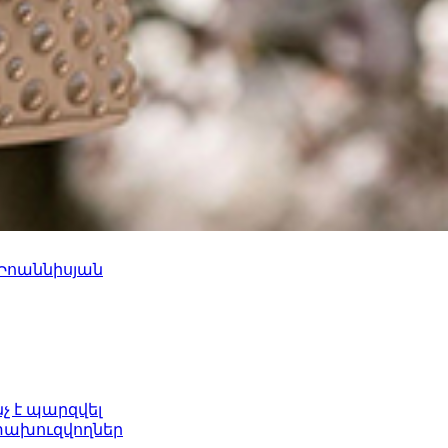
 Իոաննիսյան
նչ է պարզվել
ետախուզվողներ