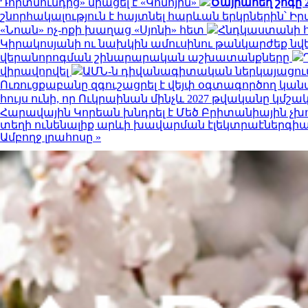
Դորտմունդից» միացել է «Կոմոյին»
Ծայրահեղ շոգը 2
շնորհակալություն է հայտնել հարևան երկրներին՝ 
«Նոան» ոչ-ոքի խաղաց «Սյոնի» հետ
Հնդկաստանի հյ
Կիրակոսյանի ու նախկին ամուսինու թանկարժեք նվե
վերանորոգման շինարարական աշխատանքները
վիրավորվել
ԱՄՆ-ն դիվանագիտական ներկայացում
Ուռուցքաբանը զգուշացրել է վեյփ օգտագործող կան
հույս ունի, որ Ուկրաինան մինչև 2027 թվականը կ
Հարավային Կորեան խնդրել է Մեծ Բրիտանիային չխ
տեղի ունենալիք արևի խավարման էլեկտրաէներգիա
Ամբողջ լրահոսը »