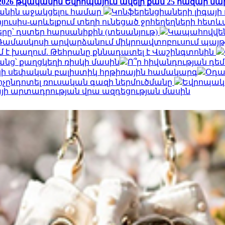
026 թվականին Եվրոպայում ավելի քան 25 հազար մարդո
Իրանին աջակցելու համար
Կոնֆերենցիաների լիգայի
ուսիս-արևելքում տեղի ունեցած ջրհեղեղների հետևան
րը՝ դստեր հարսանիքին (տեսանյութ)
Կապահովվեն
Դամասկոսի արվարձանում միկրոավտոբուսում պայթյուն 
 է խաղում. Թեհրանը քննադատել է Վաշինգտոնին
անց՝ քաղցկեղի ռիսկի մասին
Ո՞ր հիվանդության դե
մշակի սեփական բալիստիկ հրթիռային համակարգ
Օդա
ոչընդոտել ռուսական գազի ներմուծմանը
Եվրոպակա
յի արտադրության վրա ազդեցության մասին