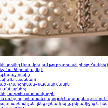
 կողմից Ստամբուլում թուրք տեսած լինելը. Դանիել
ջ․ նա ձերբակալվել է
ել է պաշտոնից
ասին (Լուսանկար)
ացած «տարօրինակ» նամակի մասին
ւսանկարներ)
պանել կաթոլիկ սարկավագին
ո»-ին առնչվող քրեական վարույթի նախաքննությունը. ի
 հայտնաբերվել են զենք-զինամթերք, թմրամիջոց և հ