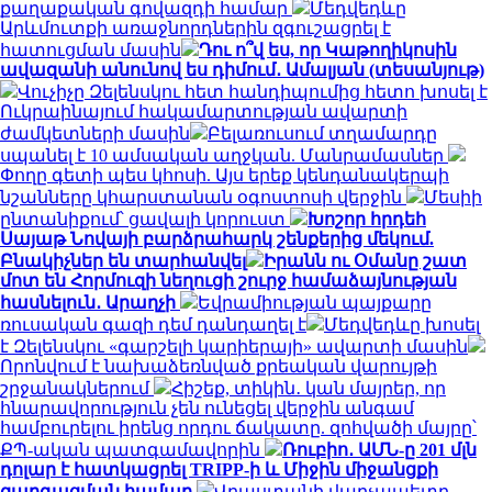
քաղաքական գովազդի համար
Մեդվեդևը
Արևմուտքի առաջնորդներին զգուշացրել է
հատուցման մասին
Դու ո՞վ ես, որ Կաթողիկոսին
ավազանի անունով ես դիմում․ Ամալյան (տեսանյութ)
Վուչիչը Զելենսկու հետ հանդիպումից հետո խոսել է
Ուկրաինայում հակամարտության ավարտի
ժամկետների մասին
Բելառուսում տղամարդը
սպանել է 10 ամսական աղջկան. Մանրամասներ
Փողը գետի պես կհոսի. Այս երեք կենդանակերպի
նշանները կհարստանան օգոստոսի վերջին
Մեսիի
ընտանիքում՝ ցավալի կորուստ
Խոշոր հրդեհ
Սայաթ Նովայի բարձրահարկ շենքերից մեկում.
Բնակիչներ են տարհանվել
Իրանն ու Օմանը շատ
մոտ են Հորմուզի նեղուցի շուրջ համաձայնության
հասնելուն․ Արաղչի
Եվրամիության պայքարը
ռուսական գազի դեմ դանդաղել է
Մեդվեդևը խոսել
է Զելենսկու «գարշելի կարիերայի» ավարտի մասին
Որոնվում է նախաձեռնված քրեական վարույթի
շրջանակներում
Հիշեք, տիկին․ կան մայրեր, որ
հնարավորություն չեն ունեցել վերջին անգամ
համբուրելու իրենց որդու ճակատը. զոհվածի մայրը՝
ՔՊ-ական պատգամավորին
Ռուբիո․ ԱՄՆ-ը 201 մլն
դոլար է հատկացրել TRIPP-ի և Միջին միջանցքի
զարգացման համար
Վրաստանի վարչապետը