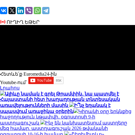
ՈՒՂԻՂ ԵԹԵՐ
Հետևե՛ք Euromedia24-ին
Youtube-ում`
Լրահոս
Ալիևը նամակ է գրել Թրամփին․ նա պատմել է
Հայաստանի հետ խաղաղության տնտեսական
առավելությունների մասին
Ի՞նչ եղանակ է
սպասվում առաջիկա օրերին
Կիրակի օրը երկնքից
հաջողություն կթափվի․ օգոստոսի 9-ի
աստղագուշակ
Ինչ են կանխատեսում աստղերը
մեզ համար. աստղագուշակ 2026 թվականի
օգոստոսի 10-16-ի համար
«Շերեմետևո»