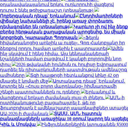
օդանավակայանում երկու ուղևորուհի վազելով
դուրս է եկել թռիչքադաշտ (տեսանյութ)
Ողբերգական դեպք՝ Երևանում
Ընդդիմադիրների
վիճակը նախանձելի չէ. իրենց առաջ փորձառու
դեմագոգներ են (տեսանյութ)
Կարևոր չի ով ինչ ձեռք
բերեց հերթական քաղաքական պրոցեսից, ես միայն
կորցրեցի. Կարապետ Պողոսյան
«Ֆելոն
հիվանդանոցից պոնչիկ ա ուզել». Գոռ Հակոբյանը իր
ձեռքով որդու համար պոնչիկ է պատրաստել
Ամեն
ինչ սկսվում է հենց հիմա․ Այս կենդանակերպի
նշանների համար բացվում է կյանքի բոլորովին նոր
փուլ
2026 թվականի հունիսն ու հուլիսը Եվրոպայում
դարձել են դիտարկումների պատմության ամենաշոգ
ամիսները
Տզի խայթոցի հետևանքով կինը 42 օր
մնացել է կոմայի մեջ
Արտակարգ դեպք՝ Երևանում․
կոտրել են «Հույս բոլոր մարդկանց» հիմնադրամի
շենքի պատուհաններն ու դռները
Երևանում և
մարզերում երկար ժամանակ լույս չի լինելու
ԱՄՆ-ի
ոստիկանությունը բացահայտել է, թե որ
ֆուտբոլիստն է ամենաշատը uպառնալիքներ ստացել
ԱԱ-2026-ի ժամանակ
ՏԱՍՍ․ ԱՄՆ հատուկ
բանագնացներն առաջիկա 10 օրում կարող են այցելել
Կիև և Մոսկվա
Ինֆլուենսերներին կտուգանեն $5000