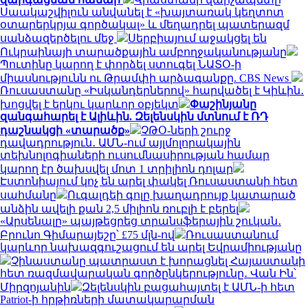
Սաակաշվիլուն անվանել է «խայտառակ կեղտոտ
օտարերկրյա գործակալ» և մեղադրել պատերազմ
սանձազերծելու մեջ
Սերբիայում աջակցել են
Ուկրաինայի տարածքային ամբողջականությանը
Պուտինը կարող է փորձել ստուգել ՆԱՏՕ-ի
միասնությունն ու Թրամփի արձագանքը. CBS News
Ռուսաստանը «Իսկանդերներով» հարվածել է Կիևին․
խոցվել է երկու կարևոր օբյեկտ
Փաշինյանը
զանգահարել է Ալիևին. Զելենսկին մտնում է ՌԴ
դաշնակցի «տարածք»
ՉԹՕ-ների շուրջ
դավադրություն․ ԱՄՆ-ում այլմոլորակային
տեխնոլոգիաների ուսումնասիրության համար
կարող էր ծախսվել մոտ 1 տրիլիոն դոլար
Էստոնիայում կոչ են արել փակել Ռուսաստանի հետ
սահմանը
Ուգալդեի գոլը խաղադրույք կատարած
անձին ավելի քան 2,5 միլիոն ռուբլի է բերել
«Արսենալը» պայթեցրեց տրանսֆերային շուկան․
Բրունո Գիմարայեշը՝ £75 մլն-ով
Ռուսաստանում
կարևոր նախազգուշացում են արել Եվրամիությանը
Չինաստանը պատրաստ է խորացնել Հայաստանի
հետ ռազմավարական գործընկերությունը․ Վան Ին՝
Միրզոյանին
Զելենսկին բացահայտել է ԱՄՆ-ի հետ
Patriot-ի հրթիռների մատակարարման