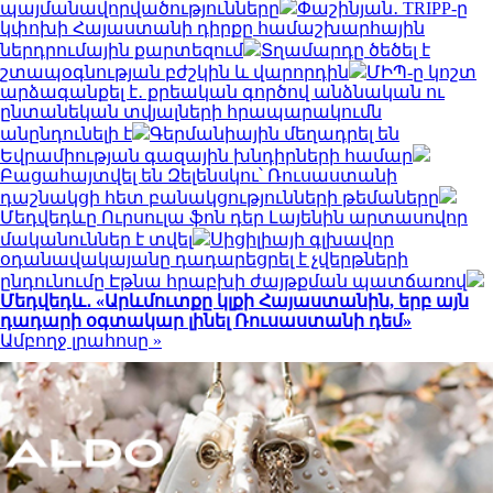
պայմանավորվածությունները
Փաշինյան․ TRIPP-ը
կփոխի Հայաստանի դիրքը համաշխարհային
ներդրումային քարտեզում
Տղամարդը ծեծել է
շտապօգնության բժշկին և վարորդին
ՄԻՊ-ը կոշտ
արձագանքել է․ քրեական գործով անձնական ու
ընտանեկան տվյալների հրապարակումն
անընդունելի է
Գերմանիային մեղադրել են
Եվրամիության գազային խնդիրների համար
Բացահայտվել են Զելենսկու՝ Ռուսաստանի
դաշնակցի հետ բանակցությունների թեմաները
Մեդվեդևը Ուրսուլա ֆոն դեր Լայենին արտասովոր
մականուններ է տվել
Սիցիլիայի գլխավոր
օդանավակայանը դադարեցրել է չվերթների
ընդունումը Էթնա հրաբխի ժայթքման պատճառով
Մեդվեդև․ «Արևմուտքը կլքի Հայաստանին, երբ այն
դադարի օգտակար լինել Ռուսաստանի դեմ»
Ամբողջ լրահոսը »