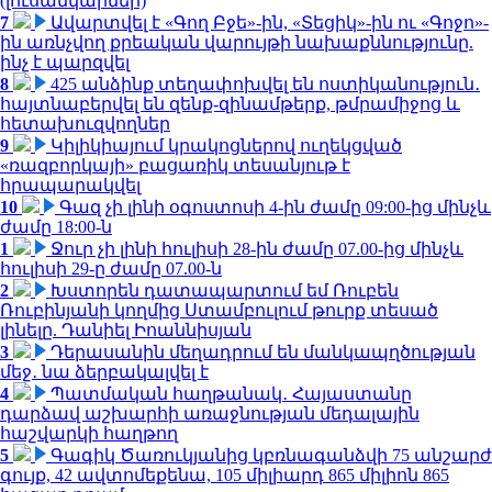
(լուսանկարներ)
7
Ավարտվել է «Գող Բջե»-ին, «Տեցիկ»-ին ու «Գոջո»-
ին առնչվող քրեական վարույթի նախաքննությունը.
ինչ է պարզվել
8
425 անձինք տեղափոխվել են ոստիկանություն․
հայտնաբերվել են զենք-զինամթերք, թմրամիջոց և
հետախուզվողներ
9
Կիլիկիայում կրակոցներով ուղեկցված
«ռազբորկայի» բացառիկ տեսանյութ է
հրապարակվել
10
Գազ չի լինի օգոստոսի 4-ին ժամը 09:00-ից մինչև
ժամը 18:00-ն
1
Ջուր չի լինի հուլիսի 28-ին ժամը 07.00-ից մինչև
հուլիսի 29-ը ժամը 07.00-ն
2
Խստորեն դատապարտում եմ Ռուբեն
Ռուբինյանի կողմից Ստամբուլում թուրք տեսած
լինելը. Դանիել Իոաննիսյան
3
Դերասանին մեղադրում են մանկապղծության
մեջ․ նա ձերբակալվել է
4
Պատմական հաղթանակ․ Հայաստանը
դարձավ աշխարհի առաջնության մեդալային
հաշվարկի հաղթող
5
Գագիկ Ծառուկյանից կբռնագանձվի 75 անշարժ
գույք, 42 ավտոմեքենա, 105 միլիարդ 865 միլիոն 865