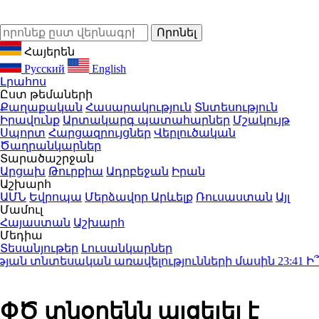
Հայերեն
Русский
English
Լրահոս
Ըստ թեմաների
Քաղաքական
Հասարակություն
Տնտեսություն
Իրավունք
Արտակարգ պատահարներ
Մշակույթ
Սպորտ
Հարցազրույցներ
Վերլուծական
Ծաղրանկարներ
Տարածաշրջան
Արցախ
Թուրքիա
Ադրբեջան
Իրան
Աշխարհ
ԱՄՆ
Եվրոպա
Մերձավոր Արևելք
Ռուսաստան
Այլ
Մամուլ
Հայաստան
Աշխարհ
Մեդիա
Տեսանյութեր
Լուսանկարներ
ն տնտեսական առավելությունների մասին
23:41
Ի՞նչ 
ՓԾ տնօրենն այցելել է