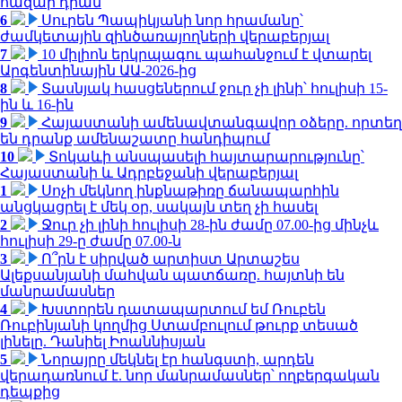
հազար դրամ
6
Սուրեն Պապիկյանի նոր հրամանը՝
ժամկետային զինծառայողների վերաբերյալ
7
10 միլիոն երկրպագու պահանջում է վտարել
Արգենտինային ԱԱ-2026-ից
8
Տասնյակ հասցեներում ջուր չի լինի՝ հուլիսի 15-
ին և 16-ին
9
Հայաստանի ամենավտանգավոր օձերը. որտեղ
են դրանք ամենաշատը հանդիպում
10
Տոկաևի անսպասելի հայտարարությունը՝
Հայաստանի և Ադրբեջանի վերաբերյալ
1
Սոչի մեկնող ինքնաթիռը ճանապարհին
անցկացրել է մեկ օր, սակայն տեղ չի հասել
2
Ջուր չի լինի հուլիսի 28-ին ժամը 07.00-ից մինչև
հուլիսի 29-ը ժամը 07.00-ն
3
Ո՞րն է սիրված արտիստ Արտաշես
Ալեքսանյանի մահվան պատճառը. հայտնի են
մանրամասներ
4
Խստորեն դատապարտում եմ Ռուբեն
Ռուբինյանի կողմից Ստամբուլում թուրք տեսած
լինելը. Դանիել Իոաննիսյան
5
Նորայրը մեկնել էր հանգստի, արդեն
վերադառնում է. նոր մանրամասներ՝ ողբերգական
դեպքից