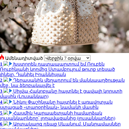
Ամենադիտված
1
Խստորեն դատապարտում եմ Ռուբեն
Ռուբինյանի կողմից Ստամբուլում թուրք տեսած
լինելը. Դանիել Իոաննիսյան
2
Դերասանին մեղադրում են մանկապղծության
մեջ․ նա ձերբակալվել է
3
Սիլվա Հակոբյանը հայտնել է ցավալի կորստի
մասին (Լուսանկար)
4
Նիկոլ Փաշինյանը հայտնել է առավոտյան
ստացած «տարօրինակ» նամակի մասին
5
Հասմիկ Կարապետյանի համարձակ
լուսանկարները՝ լողավազանից (լուսանկարներ)
6
Արտակարգ դեպք Սևանում. Մանրամասներ