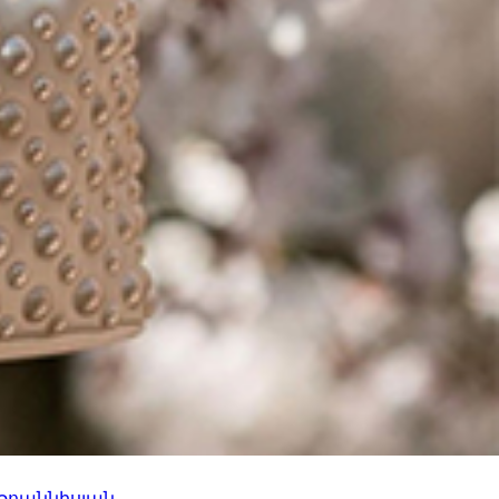
 Իոաննիսյան