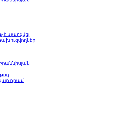
նչ է պարզվել
ետախուզվողներ
 Իոաննիսյան
թող
ազար դրամ