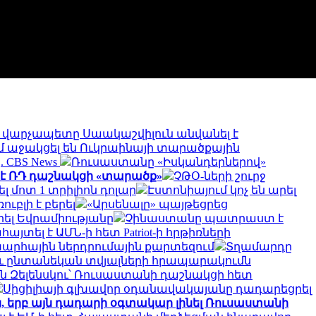
վարչապետը Սաակաշվիլուն անվանել է
մ աջակցել են Ուկրաինայի տարածքային
 CBS News
Ռուսաստանը «Իսկանդերներով»
մ է ՌԴ դաշնակցի «տարածք»
ՉԹՕ-ների շուրջ
լ մոտ 1 տրիլիոն դոլար
Էստոնիայում կոչ են արել
ւբլի է բերել
«Արսենալը» պայթեցրեց
ել Եվրամիությանը
Չինաստանը պատրաստ է
այտել է ԱՄՆ-ի հետ Patriot-ի հրթիռների
խարհային ներդրումային քարտեզում
Տղամարդը
ու ընտանեկան տվյալների հրապարակումն
ն Զելենսկու՝ Ռուսաստանի դաշնակցի հետ
Սիցիլիայի գլխավոր օդանավակայանը դադարեցրել
, երբ այն դադարի օգտակար լինել Ռուսաստանի