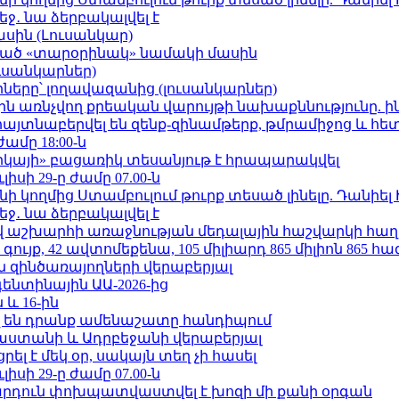
ջ․ նա ձերբակալվել է
ասին (Լուսանկար)
ացած «տարօրինակ» նամակի մասին
ւսանկարներ)
երը՝ լողավազանից (լուսանկարներ)
ո»-ին առնչվող քրեական վարույթի նախաքննությունը. ի
 հայտնաբերվել են զենք-զինամթերք, թմրամիջոց և հ
ժամը 18:00-ն
որկայի» բացառիկ տեսանյութ է հրապարակվել
ւլիսի 29-ը ժամը 07.00-ն
 կողմից Ստամբուլում թուրք տեսած լինելը. Դանիել
ջ․ նա ձերբակալվել է
աշխարհի առաջնության մեդալային հաշվարկի հաղ
ւյք, 42 ավտոմեքենա, 105 միլիարդ 865 միլիոն 865 հ
 զինծառայողների վերաբերյալ
ենտինային ԱԱ-2026-ից
 և 16-ին
 են դրանք ամենաշատը հանդիպում
աստանի և Ադրբեջանի վերաբերյալ
լ է մեկ օր, սակայն տեղ չի հասել
ւլիսի 29-ը ժամը 07.00-ն
րդուն փոխպատվաստվել է խոզի մի քանի օրգան