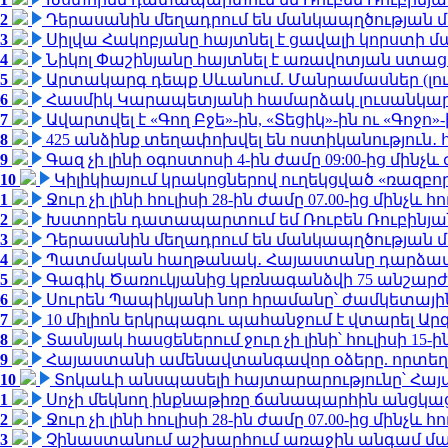
2
Դերասանին մեղադրում են մանկապղծության մե
3
Սիլվա Հակոբյանը հայտնել է ցավալի կորստի մ
4
Նիկոլ Փաշինյանը հայտնել է առավոտյան ստ
5
Արտակարգ դեպք Սևանում. Մանրամասներ (լո
6
Հասմիկ Կարապետյանի համարձակ լուսանկարն
7
Ավարտվել է «Գող Բջե»-ին, «Տեցիկ»-ին ու «Գոջ
8
425 անձինք տեղափոխվել են ոստիկանություն․
9
Գազ չի լինի օգոստոսի 4-ին ժամը 09:00-ից մինչև 
10
Կիլիկիայում կրակոցներով ուղեկցված «ռազբ
1
Ջուր չի լինի հուլիսի 28-ին ժամը 07.00-ից մինչև հո
2
Խստորեն դատապարտում եմ Ռուբեն Ռուբինյանի
3
Դերասանին մեղադրում են մանկապղծության մե
4
Պատմական հաղթանակ․ Հայաստանը դարձավ 
5
Գագիկ Ծառուկյանից կբռնագանձվի 75 անշարժ գո
6
Սուրեն Պապիկյանի նոր հրամանը՝ ժամկետային
7
10 միլիոն երկրպագու պահանջում է վտարել Արգ
8
Տասնյակ հասցեներում ջուր չի լինի՝ հուլիսի 15-ին
9
Հայաստանի ամենավտանգավոր օձերը. որտեղ
10
Տոկաևի անսպասելի հայտարարությունը՝ Հայ
1
Սոչի մեկնող ինքնաթիռը ճանապարհին անցկացրե
2
Ջուր չի լինի հուլիսի 28-ին ժամը 07.00-ից մինչև հո
3
Չինաստանում աշխարհում առաջին անգամ մա