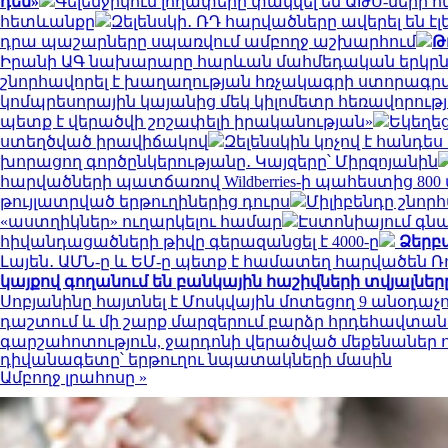
դեմ»
Գելենջիկում լողափերը փակվել են ԱԹՍ-ներ
հետևանքը
Զելենսկի․ ՌԴ հարվածները ավերել են 
դրա պաշարները սպառվում ամբողջ աշխարհում
Թ
Իրանի ԱԳ նախարարը հարևան մահմեդական երկրների
շնորհավորել է խաղաղության հռչակագրի ստորագ
կոմպրեսորային կայանից մեկ կիլոմետր հեռավորութ
պետք է վերածվի շոշափելի իրականության»
Եկեղե
ստեղծված իրավիճակով
Զելենսկին կոչով է հանդե
խորացող գործընկերությանը․ Կայզերը՝ Միրզոյանին
հարվածների պատճառով Wildberries-ի պահեստից 800
թույլատրված երթուղիներից դուրս
Միլիբենդը շնոր
«աստղիկներ» ուղարկելու համար
Էստոնիայում գն
հիվանդացածների թիվը գերազանցել է 4000-ը
Ձերբա
Լայեն․ ԱՄՆ-ը և ԵՄ-ը պետք է համատեղ հարվածեն Ռ
կայքով գողանում են բանկային հաշիվների տվյալներ
Սոբյանինը հայտնել է Մոսկվային մոտեցող 9 անօդաչ
դաշտում և մի շարք մարզերում բարձր հրդեհավտան
գարշահոտություն, ջարդոնի վերածված մեքենանե
դիվանագետը՝ երթուղու նպատակների մասին
Ամբողջ լրահոսը »