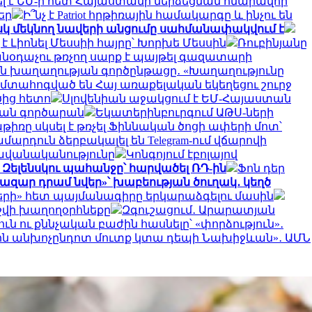
 է ԵՄ-ի հետ Հայաստանի մերձեցման հնարավոր
եր
Ի՞նչ է Patriot հրթիռային համակարգը և ինչու են
սկ մեկնող նավերի անցումը սահմանափակվում է
է Լիոնել Մեսսիի հայրը՝ Խորխե Մեսսին
Ռուբինյանը
անօդաչու թռչող սարք է պայթել գազատարի
ան խաղաղության գործընթացը․ «Խաղաղությունը
մտահոգված են Հայ առաքելական եկեղեցու շուրջ
ծից հետո
Սլովենիան աջակցում է ԵՄ-Հայաստան
յան գործարան
Եկատերինբուրգում ԱԹՍ-ների
ռը սկսել է թռչել Ֆիննական ծոցի ափերի մոտ՝
մարդուն ձերբակալել են Telegram-ում վճարովի
ավանականությունը
Կոնգոյում էբոլայով
 Զելենսկու պահանջը՝ հարվածել ՌԴ-ին
Ֆոն դեր
հազար դրամ նվեր»՝ խաբեության ծուղակ․ կեղծ
տերի» հետ պայմանագիրը երկարաձգելու մասին
նշվի խաղողօրհնեքը
Զգուշացում․ Արարատյան
ւն ու քննչական բաժին հասնելը՝ «փորձություն»․
նին անխոչընդոտ մուտք կտա դեպի Նախիջևան»․ ԱՄՆ