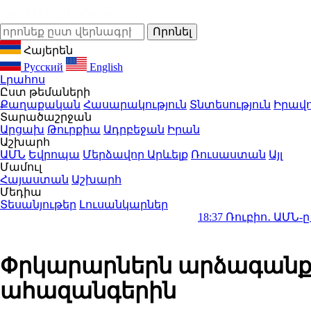
Հայերեն
Русский
English
Լրահոս
Ըստ թեմաների
Քաղաքական
Հասարակություն
Տնտեսություն
Իրավո
Տարածաշրջան
Արցախ
Թուրքիա
Ադրբեջան
Իրան
Աշխարհ
ԱՄՆ
Եվրոպա
Մերձավոր Արևելք
Ռուսաստան
Այլ
Մամուլ
Հայաստան
Աշխարհ
Մեդիա
Տեսանյութեր
Լուսանկարներ
18:37
Ռուբիո․ ԱՄՆ-ը 201 մլն դ
Փրկարարներն արձագանքել
ահազանգերին