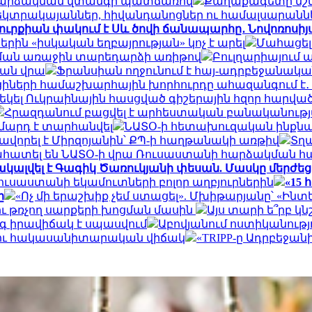
ի հարձակման վտանգի պատճառով
Քաղաքագետը նշել
էլեկտրակայաններ, հիվանդանոցներ ու համալսարանն
ուրքիան փակում է Սև ծովի ճանապարհը․ Նովոռոսիյ
ն «իսկական եղբայրության» կոչ է արել
Մահացել 
րման առաջին տարեդարձի առիթով
Բուլղարիայում 
յան վրա
Ֆրանսիան ողջունում է հայ-ադրբեջանակ
ցիների համաշխարհային խորհուրդը ահազանգում է․ 
ս եկել Ուկրաինային հասցված գիշերային հզոր հարվա
Հրազդանում բացվել է արհեստական բանականութ
 մարդ է տարհանվել
ՆԱՏՕ-ի հետախուզական ինքնաթի
հավորել է Միրզոյանին՝ ՔՊ-ի հաղթանակի առթիվ
Տղա
ահատել են ՆԱՏՕ-ի վրա Ռուսաստանի հարձակման հ
կալվել է Գագիկ Ծառուկյանի փեսան. Մասկը մերժեց
ուսաստանի եկամուտների բոլոր աղբյուրներին
«15 
ը
«Ոչ մի երաշխիք չեմ ստացել». Մխիթարյանը՝ «Ին
ու թռչող սարքերի խոցման մասին
Այս տարի ե՞րբ կ
գ իրավիճակ է սպասվում
Աբովյանում ոստիկանությո
ր ու հակասանիտարական վիճակ
«TRIPP-ը Ադրբեջա