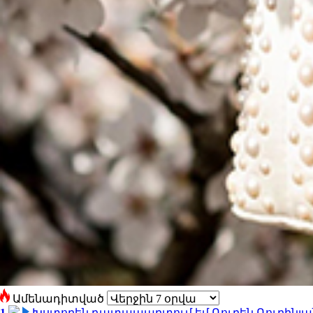
Ամենադիտված
1
Խստորեն դատապարտում եմ Ռուբեն Ռուբինյանի