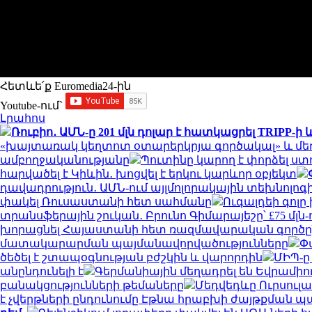
Հետևե՛ք Euromedia24-ին
Youtube-ում`
Լրահոս
Ռուբիո․ ԱՄՆ-ը 201 մլն դոլար է հատկացրել TRIPP
«խայտառակ կեղտոտ օտարերկրյա գործակալ» և մե
ամբողջականությանը
Պուտինը կարող է փորձել ստ
հարվածել է Կիևին․ խոցվել է երկու կարևոր օբյեկտ
դավադրություն․ ԱՄՆ-ում այլմոլորակային տեխնոլոգ
փակել Ռուսաստանի հետ սահմանը
Ուգալդեի գոլը
տրանսֆերային շուկան․ Բրունո Գիմարայեշը՝ £75 մլն-
խորացնել Հայաստանի հետ ռազմավարական գործընկե
մատակարարման պայմանավորվածությունները
Փ
ծեծել է շտապօգնության բժշկին և վարորդին
ՄԻՊ-ը
անընդունելի է
Գերմանիային մեղադրել են Եվրամի
բանակցությունների թեմաները
Մեդվեդևը Ուրսուլա
է չվերթների ընդունումը Էթնա հրաբխի ժայթքման 