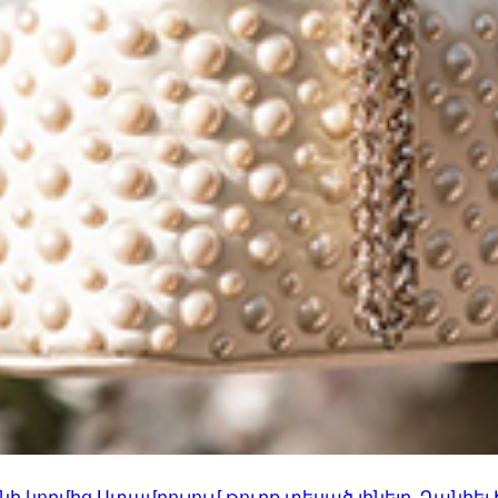
 կողմից Ստամբուլում թուրք տեսած լինելը. Դանիել