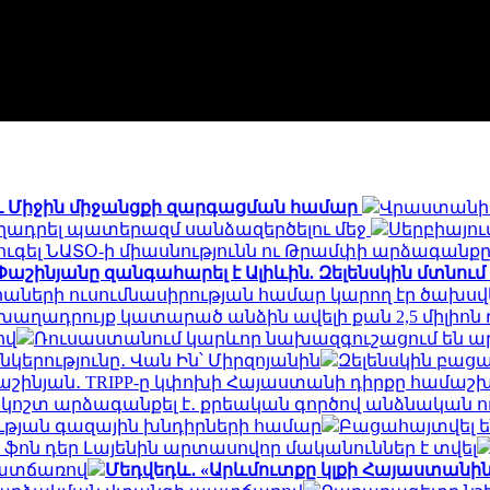
-ի և Միջին միջանցքի զարգացման համար
Վրաստանի 
ղադրել պատերազմ սանձազերծելու մեջ
Սերբիայու
ուգել ՆԱՏՕ-ի միասնությունն ու Թրամփի արձագանքը.
Փաշինյանը զանգահարել է Ալիևին. Զելենսկին մտնու
իաների ուսումնասիրության համար կարող էր ծախսվե
 խաղադրույք կատարած անձին ավելի քան 2,5 միլիոն ռո
ով
Ռուսաստանում կարևոր նախազգուշացում են ար
րությունը․ Վան Ին՝ Միրզոյանին
Զելենսկին բացահ
աշինյան․ TRIPP-ը կփոխի Հայաստանի դիրքը համաշ
 կոշտ արձագանքել է․ քրեական գործով անձնական 
ության գազային խնդիրների համար
Բացահայտվել ե
 ֆոն դեր Լայենին արտասովոր մականուններ է տվել
պատճառով
Մեդվեդև․ «Արևմուտքը կլքի Հայաստանին