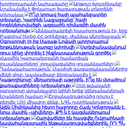
խորհրդարանի նախագահը
Արթուր Խուդինյանը
նշանակվել է Փրկարար ծառայության տնօրենի
տեղակալ
Ո՞ւր կորավ հայի պահանջատեր
տեսակը․ Կարինե Նալչաջյանը՝ հայի
հոգեկերտվածքի, ազգային դիմագծի մասին
(տեսանյութ)
Աննկարագրելի հպարտություն էր, երբ
Բաքվում հնչեց ՀՀ օրհներգը․ Ժաննա Անդրեասյան
Օգոստոսի 10-ից Սայաթ-Նովայի պողոտայում
երթևեկության կարգը կփոխվի
Ստեփանավանում
ռուս կինը փորձել է ինքնասպանություն գործել
Հասմիկ Կարապետյանի համարձակ
լուսանկարները՝ լողավազանից (լուսանկարներ)
Դանակահարություն՝ Մասիսի գազալցակայաններից
մեկի մոտ. կասկածյալը ձերբակալվել է
Կաթողիկոսը՝ մեղադրյալի աթոռին․ ի՞նչ են մտածում
քաղաքացիները (տեսանյութ)
2026 թվականի
օգոստոսը վտանգավոր կլինի երեք կենդանակերպի
նշանների համար
Շրջանառությունից դուրս է
բերվել 1293 միավոր զենք․ ՆԳՆ ոստիկանություն
Ալեն Սիմոնյանից հետո հաջորդը Հայկ Կոնջորյանն է․
նրա մասին «սլիվները» ՔՊ-ն է կազմակերպում
(տեսանյութ)
Հարվածներ են հասցվել Ուկրաինայի
նավահանգստային ենթակառուցվածքներին. ՌԴ ՊՆ