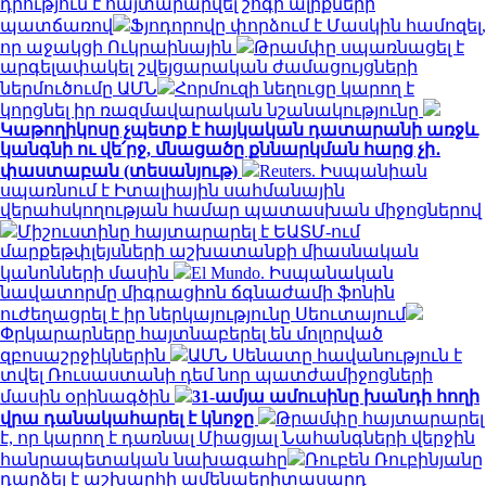
դրություն է հայտարարվել շոգի ալիքների
պատճառով
Ֆյոդորովը փորձում է Մասկին համոզել,
որ աջակցի Ուկրաինային
Թրամփը սպառնացել է
արգելափակել շվեյցարական ժամացույցների
ներմուծումը ԱՄՆ
Հորմուզի նեղուցը կարող է
կորցնել իր ռազմավարական նշանակությունը
Կաթողիկոսը չպետք է հայկական դատարանի առջև
կանգնի ու վե՛րջ, մնացածը քննարկման հարց չի․
փաստաբան (տեսանյութ)
Reuters. Իսպանիան
սպառնում է Իտալիային սահմանային
վերահսկողության համար պատասխան միջոցներով
Միշուստինը հայտարարել է ԵԱՏՄ-ում
մարքեթփլեյսների աշխատանքի միասնական
կանոնների մասին
El Mundo. Իսպանական
նավատորմը միգրացիոն ճգնաժամի ֆոնին
ուժեղացրել է իր ներկայությունը Սեուտայում
Փրկարարները հայտնաբերել են մոլորված
զբոսաշրջիկներին
ԱՄՆ Սենատը հավանություն է
տվել Ռուսաստանի դեմ նոր պատժամիջոցների
մասին օրինագծին
31-ամյա ամուսինը խանդի հողի
վրա դանակահարել է կնոջը
Թրամփը հայտարարել
է, որ կարող է դառնալ Միացյալ Նահանգների վերջին
հանրապետական ​​նախագահը
Ռուբեն Ռուբինյանը
դարձել է աշխարհի ամենաերիտասարդ