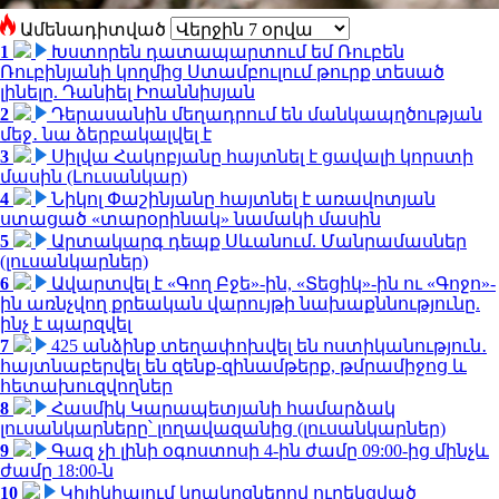
Ամենադիտված
1
Խստորեն դատապարտում եմ Ռուբեն
Ռուբինյանի կողմից Ստամբուլում թուրք տեսած
լինելը. Դանիել Իոաննիսյան
2
Դերասանին մեղադրում են մանկապղծության
մեջ․ նա ձերբակալվել է
3
Սիլվա Հակոբյանը հայտնել է ցավալի կորստի
մասին (Լուսանկար)
4
Նիկոլ Փաշինյանը հայտնել է առավոտյան
ստացած «տարօրինակ» նամակի մասին
5
Արտակարգ դեպք Սևանում. Մանրամասներ
(լուսանկարներ)
6
Ավարտվել է «Գող Բջե»-ին, «Տեցիկ»-ին ու «Գոջո»-
ին առնչվող քրեական վարույթի նախաքննությունը.
ինչ է պարզվել
7
425 անձինք տեղափոխվել են ոստիկանություն․
հայտնաբերվել են զենք-զինամթերք, թմրամիջոց և
հետախուզվողներ
8
Հասմիկ Կարապետյանի համարձակ
լուսանկարները՝ լողավազանից (լուսանկարներ)
9
Գազ չի լինի օգոստոսի 4-ին ժամը 09:00-ից մինչև
ժամը 18:00-ն
10
Կիլիկիայում կրակոցներով ուղեկցված