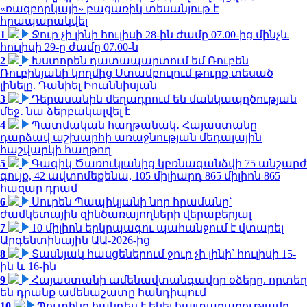
«ռազբորկայի» բացառիկ տեսանյութ է
հրապարակվել
1
Ջուր չի լինի հուլիսի 28-ին ժամը 07.00-ից մինչև
հուլիսի 29-ը ժամը 07.00-ն
2
Խստորեն դատապարտում եմ Ռուբեն
Ռուբինյանի կողմից Ստամբուլում թուրք տեսած
լինելը. Դանիել Իոաննիսյան
3
Դերասանին մեղադրում են մանկապղծության
մեջ․ նա ձերբակալվել է
4
Պատմական հաղթանակ․ Հայաստանը
դարձավ աշխարհի առաջնության մեդալային
հաշվարկի հաղթող
5
Գագիկ Ծառուկյանից կբռնագանձվի 75 անշարժ
գույք, 42 ավտոմեքենա, 105 միլիարդ 865 միլիոն 865
հազար դրամ
6
Սուրեն Պապիկյանի նոր հրամանը՝
ժամկետային զինծառայողների վերաբերյալ
7
10 միլիոն երկրպագու պահանջում է վտարել
Արգենտինային ԱԱ-2026-ից
8
Տասնյակ հասցեներում ջուր չի լինի՝ հուլիսի 15-
ին և 16-ին
9
Հայաստանի ամենավտանգավոր օձերը. որտեղ
են դրանք ամենաշատը հանդիպում
10
Պուտինը հանդես է եկել հայտարարությամբ.