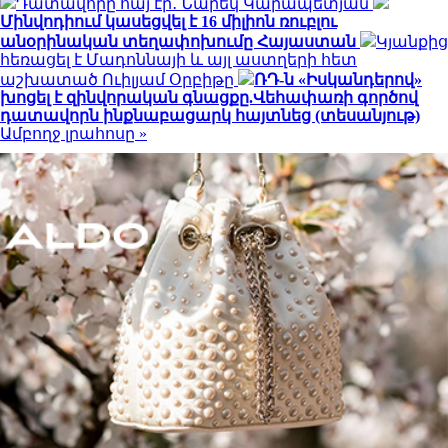
Դատավորը հայ էր․ Նարեկ Կարապետյան
Մինվոդիում կասեցվել է 16 միլիոն ռուբլու
անօրինական տեղափոխումը Հայաստան
Կյանքից
հեռացել է Մադոննայի և այլ աստղերի հետ
աշխատած Ուիլյամ Օրբիթը
ՌԴ-ն «Իսկանդերով»
խոցել է զինվորական գնացքը.Վեհափառի գործով
դատավորն ինքնաբացարկ հայտնեց (տեսանյութ)
Ամբողջ լրահոսը »