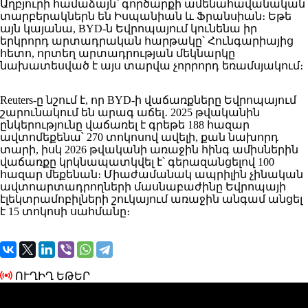
Աղբյուրի համաձայն՝ գործարքի ամենահավանական
տարբերակներն են Իսպանիան և Ֆրանսիան։ Եթե
այն կայանա, BYD-ն Եվրոպայում կունենա իր
երկրորդ արտադրական հարթակը՝ Հունգարիայից
հետո, որտեղ արտադրության մեկնարկը
նախատեսված է այս տարվա չորրորդ եռամսյակում։
Reuters-ը նշում է, որ BYD-ի վաճառքները Եվրոպայում
շարունակում են արագ աճել․ 2025 թվականին
ընկերությունը վաճառել է գրեթե 188 հազար
ավտոմեքենա՝ 270 տոկոսով ավելի, քան նախորդ
տարի, իսկ 2026 թվականի առաջին հինգ ամիսներին
վաճառքը կրկնապատկվել է՝ գերազանցելով 100
հազար մեքենան։ Միաժամանակ ապրիլին չինական
ավտոարտադրողների մասնաբաժինը Եվրոպայի
էլեկտրամոբիլների շուկայում առաջին անգամ անցել
է 15 տոկոսի սահմանը։
ՈՒՂԻՂ ԵԹԵՐ