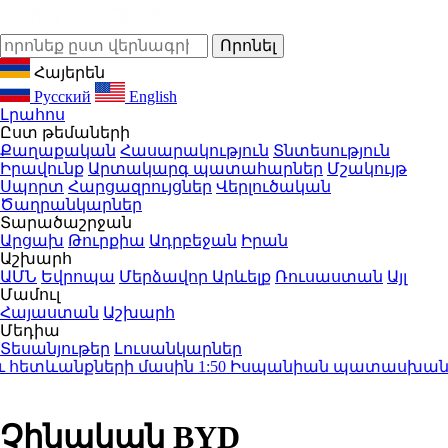
Հայերեն
Русский
English
Լրահոս
Ըստ թեմաների
Քաղաքական
Հասարակություն
Տնտեսություն
Իրավունք
Արտակարգ պատահարներ
Մշակույթ
Սպորտ
Հարցազրույցներ
Վերլուծական
Ծաղրանկարներ
Տարածաշրջան
Արցախ
Թուրքիա
Ադրբեջան
Իրան
Աշխարհ
ԱՄՆ
Եվրոպա
Մերձավոր Արևելք
Ռուսաստան
Այլ
Մամուլ
Հայաստան
Աշխարհ
Մեդիա
Տեսանյութեր
Լուսանկարներ
 հետևանքների մասին
1:50
Իսպանիան պատասխան միջոց
Չինական BYD