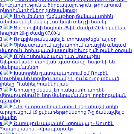
Խուզարկություն և ձերբակալություն․ թիրախում՝
ընդդիմադիրները (տեսանյութ)
1
Սոչի մեկնող ինքնաթիռը ճանապարհին
անցկացրել է մեկ օր, սակայն տեղ չի հասել
2
Ջուր չի լինի հուլիսի 28-ին ժամը 07.00-ից մինչև
հուլիսի 29-ը ժամը 07.00-ն
3
Ռուբլին թանկացել է․ փոխարժեքն՝ այսօր
4
Չինաստանում աշխարհում առաջին անգամ
մարդուն փոխպատվաստվել է խոզի մի քանի օրգան
5
Ո՞րն է սիրված արտիստ Արտաշես
Ալեքսանյանի մահվան պատճառը. հայտնի են
մանրամասներ
6
Խստորեն դատապարտում եմ Ռուբեն
Ռուբինյանի կողմից Ստամբուլում թուրք տեսած
լինելը. Դանիել Իոաննիսյան
7
Նորայրը մեկնել էր հանգստի, արդեն
վերադառնում է. նոր մանրամասներ՝ ողբերգական
դեպքից
8
1/15 ընտրատեղամասում վերահաշվարկի
արդյունքում 19 քվեաթերթիկներից 7-ը ճանաչվել է
վավեր
9
Շառաչուն ապտակ՝ «զորավար» Սուրեն
Պապիկյանին․ «Հրապարակ»