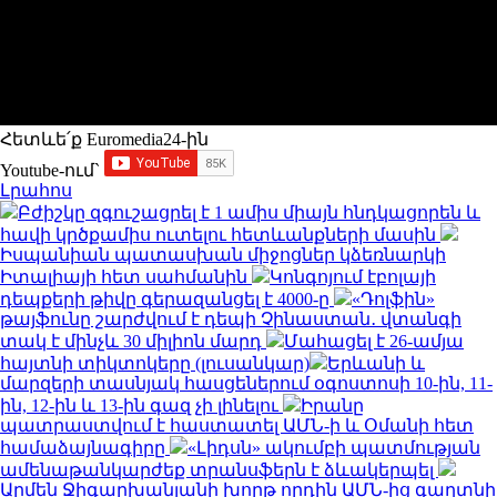
Հետևե՛ք Euromedia24-ին
Youtube-ում`
Լրահոս
Բժիշկը զգուշացրել է 1 ամիս միայն հնդկացորեն և
հավի կրծքամիս ուտելու հետևանքների մասին
Իսպանիան պատասխան միջոցներ կձեռնարկի
Իտալիայի հետ սահմանին
Կոնգոյում էբոլայի
դեպքերի թիվը գերազանցել է 4000-ը
«Դոլֆին»
թայֆունը շարժվում է դեպի Չինաստան․ վտանգի
տակ է մինչև 30 միլիոն մարդ
Մահացել է 26-ամյա
հայտնի տիկտոկերը (լուսանկար)
Երևանի և
մարզերի տասնյակ հասցեներում օգոստոսի 10-ին, 11-
ին, 12-ին և 13-ին գազ չի լինելու
Իրանը
պատրաստվում է հաստատել ԱՄՆ-ի և Օմանի հետ
համաձայնագիրը
«Լիդսն» ակումբի պատմության
ամենաթանկարժեք տրանսֆերն է ձևակերպել
Արմեն Ջիգարխանյանի խորթ որդին ԱՄՆ-ից գաղտնի