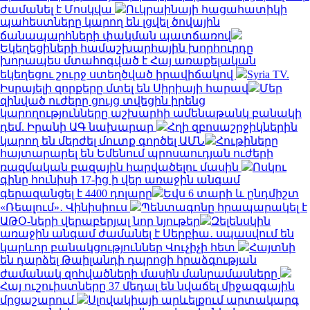
ժամանել է Մոսկվա
Ուկրաինայի հացահատիկի
պահեստները կարող են լցվել ծովային
ճանապարհների փակման պատճառով
Եկեղեցիների համաշխարհային խորհուրդը
խորապես մտահոգված է Հայ առաքելական
եկեղեցու շուրջ ստեղծված իրավիճակով
Syria TV.
Իսրայելի զորքերը մտել են Սիրիայի հարավ
Մեր
զինված ուժերը ցույց տվեցին իրենց
կարողությունները աշխարհի ամենաթանկ բանակի
դեմ. Իրանի ԱԳ նախարար
Հղի զբոսաշրջիկներին
կարող են մերժել մուտք գործել ԱՄՆ
Հութիները
հայտարարել են Եմենում պրոսաուդյան ուժերի
ռազմական բազային հարվածելու մասին
Ոսկու
գինը հունիսի 17-ից ի վեր առաջին անգամ
գերազանցել է 4400 դոլարը
Եվս 6 տարի և ընդմիշտ
«Ռեալում»․ Վինիսիուս
Պենտագոնը հրապարակել է
ԱԹՕ-ների վերաբերյալ նոր նյութեր
Զելենսկին
առաջին անգամ ժամանել է Սերբիա․ սպասվում են
կարևոր բանակցություններ Վուչիչի հետ
Հայտնի
են դարձել Թաիլանդի դպրոցի հրաձգության
ժամանակ զոհվածների մասին մանրամասները
Հայ ուշուիստները 37 մեդալ են նվաճել միջազգային
մրցաշարում
Սլովակիայի արևելքում արտակարգ