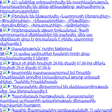
6
425 անձինք տեղափոխվել են ոստիկանություն․
հայտնաբերվել են զենք-զինամթերք, թմրամիջոց և
հետախուզվողներ
7
Բերման են ենթարկվել «Նարդոսցի Սերգուլիկը»,
«Փումփուլիկը», «Սնայպերչիկը», «Բեթմենը»,
«Խուճուճիկը», «Խուտուտիկը», «Այֆոնչիկը»
8
Ողբերգական վթար Երևանում․ Գայի
պողոտայում մեքենաներ են բախվել, մեկ այլ
մեքենայի վրա էլ ցուցանակ է ընկել. վարորդը
մահացել է
9
Սպանություն՝ ուղիղ եթերում
10
31-ամյա ամուսինը խանդի հողի վրա
դանակահարել է կնոջը
1
Ջուր չի լինի հուլիսի 28-ին ժամը 07.00-ից մինչև
հուլիսի 29-ը ժամը 07.00-ն
2
Խստորեն դատապարտում եմ Ռուբեն
Ռուբինյանի կողմից Ստամբուլում թուրք տեսած
լինելը. Դանիել Իոաննիսյան
3
Դերասանին մեղադրում են մանկապղծության
մեջ․ նա ձերբակալվել է
4
Պատմական հաղթանակ․ Հայաստանը
դարձավ աշխարհի առաջնության մեդալային
հաշվարկի հաղթող
5
Գագիկ Ծառուկյանից կբռնագանձվի 75 անշարժ