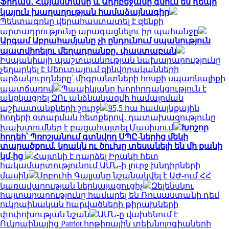
Ֆիդան․ Հայաստանը և Ադրբեջանը գնում են դեպի
կայուն խաղաղության համաձայնագիր
Պենտագոնը վերահաստատել է զենքի
արտադրությունը արագացնելու իր պահանջը
Արգամ Աբրահամյանը չի ընդունում սպանություն
պատվիրելու մեղադրանքը․ փաստաբան
Իսպանիայի պաշտպանության նախարարությունը
չեղարկել է Սեուտայում զինվորականների
արձակուրդները՝ միգրանտների հոսքի սպառնալիքի
պատճառով
Պապիկյանը խորհրդակցություն է
անցկացրել ԶՈւ անձնակազմի համալրման
աշխատանքների շուրջ
95,5 հա համայնքային
հողերի օտարման հետքերով․ դատախազությունը
խախտումներ է բացահայտել Մասիսում
Խոշոր
հրդեհ՝ Պռոշյանում գտնվող ՍՊԸ-ներից մեկի
տարածքում. կրակն ու ծուխը տեսանելի են մի քանի
կմ-ից
Հայտնի է դարձել Իրանի հետ
հակամարտությունում ԱՄՆ-ի լուրջ խնդիրների
մասին
Սրբուհի Գալյանը նշանակվել է ԱԺ-ում ՀՀ
կառավարության ներկայացուցիչ
Զելենսկու
հայտարարությունը համարել են Ռուսաստանի դեմ
ուկրաինական հարվածների թիրախների
փոփոխության նշան
ԱՄՆ-ը վախենում է
Ուկրաինայից Patriot հրթիռային տեխնոլոգիաների