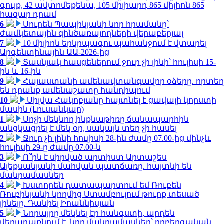
գույք, 42 ավտոմեքենա, 105 միլիարդ 865 միլիոն 865
հազար դրամ
6
Սուրեն Պապիկյանի նոր հրամանը՝
ժամկետային զինծառայողների վերաբերյալ
7
10 միլիոն երկրպագու պահանջում է վտարել
Արգենտինային ԱԱ-2026-ից
8
Տասնյակ հասցեներում ջուր չի լինի՝ հուլիսի 15-
ին և 16-ին
9
Հայաստանի ամենավտանգավոր օձերը. որտեղ
են դրանք ամենաշատը հանդիպում
10
Սիլվա Հակոբյանը հայտնել է ցավալի կորստի
մասին (Լուսանկար)
1
Սոչի մեկնող ինքնաթիռը ճանապարհին
անցկացրել է մեկ օր, սակայն տեղ չի հասել
2
Ջուր չի լինի հուլիսի 28-ին ժամը 07.00-ից մինչև
հուլիսի 29-ը ժամը 07.00-ն
3
Ո՞րն է սիրված արտիստ Արտաշես
Ալեքսանյանի մահվան պատճառը. հայտնի են
մանրամասներ
4
Խստորեն դատապարտում եմ Ռուբեն
Ռուբինյանի կողմից Ստամբուլում թուրք տեսած
լինելը. Դանիել Իոաննիսյան
5
Նորայրը մեկնել էր հանգստի, արդեն
վերադառնում է. նոր մանրամասներ՝ ողբերգական