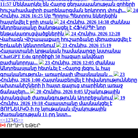
11:57
Մեկնարկել են Հայոց ցեղասպանության զոհերի
հուշահամալիրի բարեկարգման երկրորդ փուլի...
24
Հունիս, 2026 16:25
Սբ Պողոս-Պետրոս եկեղեցին
հայտնվել է ջրի տակ
24 Հունիս, 2026 14:38
Ժաննա
Անդրեասյանը ծանոթացել է ՀՖԿՍՊԻ նոր
ենթակառուցվածքներին
24 Հունիս, 2026 12:28
Վահագն Վիշապաքաղ հուշարձանը վերաբացվել է
Երևանի կենտրոնում
23 Հունիս, 2026 15:19
Հայաստանի կրթական համակարգը կստանա
ChatGPT Edu գործիքի 50 հազար անվճար
բաժանորդա...
23 Հունիս, 2026 12:05
Ժաննա
Անդրեասյանը հետևել է «Հայոց լեզու և հայ
գրականություն» առարկայի միասնական ...
23
Հունիս, 2026 1:00
Հայտնաբերվել է հիվանդությունները
ախտանիշների ի հայտ գալուց տարիներ առաջ
ճանաչելո...
20 Հունիս, 2026 0:05
Մշակութային
վտանգված ժառանգությունն Ադրբեջանում
19
Հունիս, 2026 19:18
Հայաստանը մասնակցել է
ՅՈՒՆԵՍԿՕ-ի ոչ նյութական մշակութային
ժառանգության 11-րդ նստ...
<<
1
2
3
4
5
>>
ՈՒՂԻՂ ԵԹԵՐ