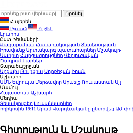
Հայերեն
Русский
English
Լրահոս
Ըստ թեմաների
Քաղաքական
Հասարակություն
Տնտեսություն
Իրավունք
Արտակարգ պատահարներ
Մշակույթ
Սպորտ
Հարցազրույցներ
Վերլուծական
Ծաղրանկարներ
Տարածաշրջան
Արցախ
Թուրքիա
Ադրբեջան
Իրան
Աշխարհ
ԱՄՆ
Եվրոպա
Մերձավոր Արևելք
Ռուսաստան
Այլ
Մամուլ
Հայաստան
Աշխարհ
Մեդիա
Տեսանյութեր
Լուսանկարներ
կոսին
18:11
Արամ Վարդևանյանը ընտրվեց ԱԺ փոխնա
Գիտություն և Մշակույթ