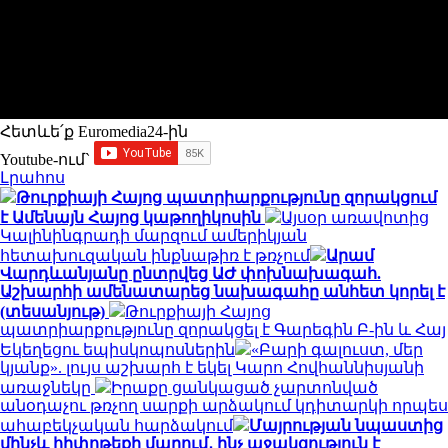
Հետևե՛ք Euromedia24-ին
Youtube-ում`
Լրահոս
Թուրքիայի Հայոց պատրիարքությունը զորակցում
է Ամենայն Հայոց կաթողիկոսին
Այսօր առավոտից
Կալինինգրադի մարզում ամերիկյան
հետախուզական ինքնաթիռ է թռչում
Արամ
Վարդևանյանը ընտրվեց ԱԺ փոխնախագահ.
Աշխարհի ամենատարեց նախագահը անհետ կորել է
(տեսանյութ)
Թուրքիայի Հայոց
պատրիարքությունը զորակցել է Գարեգին Բ-ին և Հայ
Եկեղեցու եպիսկոպոսներին
«Բարի գալուստ, մեր
կյանք». լույս աշխարհ է եկել Կարո Հովհաննիսյանի
առաջնեկը
Իրաքը ցանկացած չարտոնված
անօդաչու թռչող սարքի արձակում կդիտարկի որպես
ահաբեկչական հարձակում
Մայրության նպաստից
մինչև հիփոթեքի մարում․ ինչ աջակցություն է