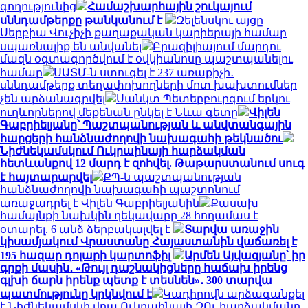
գողությունից
Համաշխարհային շուկայում
սննդամթերքը թանկանում է
Զելենսկու այցը
Սերբիա Վուչիչի քաղաքական կարիերայի համար
սպառնալիք են անվանել
Բրազիլիայում մարդու
մազն օգտագործվում է օվկիանոսը պաշտպանելու
համար
ՍԱՏՄ-ն ստուգել է 237 առաքիչի․
սննդամթերք տեղափոխողների մոտ խախտումներ
չեն արձանագրվել
Սանկտ Պետերբուրգում երկու
ուղևորներով մեքենան ընկել է Նևա գետը
Վիլեն
Գաբրիելյանը՝ Պաշտպանության և անվտանգային
հարցերի հանձնաժողովի նախագահի թեկնածու
Նիժնեկամսկում Ուկրաինայի հարձակման
հետևանքով 12 մարդ է զոհվել. Թաթարստանում սուգ
է հայտարարվել
ՔՊ-ն պաշտպանության
հանձնաժողովի նախագահի պաշտոնում
առաջադրել է Վիլեն Գաբրիելյանին
Քասախ
համայնքի նախկին ղեկավարը 28 հողամաս է
օտարել. 6 անձ ձերբակալվել է
Տարվա առաջին
կիսամյակում Վրաստանը Հայաստանին վաճառել է
195 հազար դոլարի կարտոֆիլ
Արմեն Այվազյանը՝ իր
գրքի մասին․ «Թույլ դաշնակիցները հաճախ իրենց
գլխի ճարն իրենք պետք է տեսնեն»․ 300 տարվա
պատմությունը կրկնվում է
Կադիրովն արձագանքել
է Նիժնեկամսկի վրա Ուկրաինայի ԶՈւ հարձակմանը