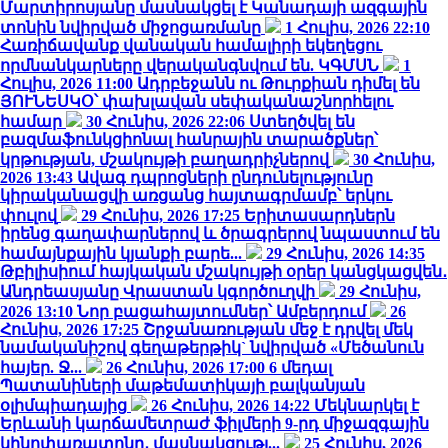
Մարտիրոսյանը մասնակցել է Կանադայի ազգային
տոնին նվիրված միջոցառմանը
1 Հուլիս, 2026 22:10
Հառիճավանք վանական համալիրի եկեղեցու
որմնանկարները վերականգնվում են. ԿԳՄՍՆ
1
Հուլիս, 2026 11:00
Ադրբեջանն ու Թուրքիան դիմել են
ՅՈՒՆԵՍԿՕ՝ փախլավան սեփականաշնորհելու
համար
30 Հունիս, 2026 22:06
Ստեղծվել են
բազմաֆունկցիոնալ հանրային տարածքներ՝
կրթության, մշակույթի բաղադրիչներով
30 Հունիս,
2026 13:43
Ավագ դպրոցների ընդունելությունը
կիրականացվի առցանց հայտագրմամբ՝ երկու
փուլով
29 Հունիս, 2026 17:25
Երիտասարդներն
իրենց գաղափարներով և ծրագրերով նպաստում են
համայնքային կյանքի բարե...
29 Հունիս, 2026 14:35
Թբիլիսիում հայկական մշակույթի օրեր կանցկացվեն․
Անդրեասյանը Վրաստան կգործուղվի
29 Հունիս,
2026 13:10
Նոր բացահայտումներ՝ Ամբերդում
26
Հունիս, 2026 17:25
Շրջանառության մեջ է դրվել մեկ
նամականիշով գեղաթերթիկ` նվիրված «Մեծանուն
հայեր. Ջ...
26 Հունիս, 2026 17:00
6 մեդալ
Պատանիների մաթեմատիկայի բալկանյան
օլիմպիադայից
26 Հունիս, 2026 14:22
Մեկնարկել է
Երևանի կարճամետրաժ ֆիլմերի 9-րդ միջազգային
կինոփառատոնը․ մասնակցությ...
25 Հունիս, 2026