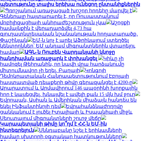
պետությունը տալիս երեխա ունեցող ընտանիքներին
Պռոշյանում առաջացած խոշոր հրդեհը մարվել է
Գեներալը հայտարարել է, որ Ռուսաստանում
մոբիլիզացիայի անհրաժեշտություն չկա
Աշոցքի
համայնքին է վերադարձվել 4,73 հա
գյուղատնտեսական նշանակության հողատարածք․
Փաշինյան
ԵՄ-ն կոչ է արել Աֆրիկայում ստեղծել
կենտրոններ՝ ԵՄ անդամ միգրանտներին վտարելու
համար
ԱԳՆ-ն Ռուբեն Վարդանյանի կնոջը
հանդիպման առաջարկ է փոխանցել
Կիևը չի
համոզել Թեհրանին, որ նավի վրա հարձակումը
միտումնավոր չի եղել․ Բաղայի
Կոնգոյի
Դեմոկրատական ​​Հանրապետությունում Էբոլայի
հաստատված դեպքերի թիվը գերազանցել է 4200-ը
Արարատում և Արմավիրում 146 ապօրինի խորքային
հոր է կասեցվել․ խնայվել է ավելի քան 15 մլն խմ ջուր
Եվրոպան, Ասիան և Ամերիկան ​​միաձայն հանդես են
եկել Ինֆանտինոյի դեմ
Եվրահանձնաժողովը
ցանկանում է լուծել Իտալիայի և Իսպանիայի միջև
Սեուտայում միգրանտների շուրջ վեճը
Կարապետյանի թիմը կո՞ղմ է ՀՀ-ն ԵՄ-ին
ինտեգրելուն
Սննդաբանը նշել է երիկամների
համար սխտորի օգտակար հատկությունները