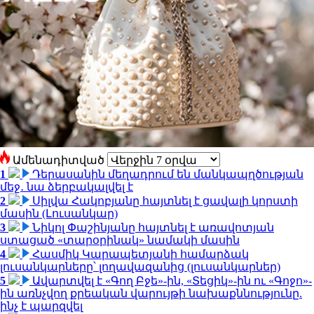
Ամենադիտված
1
Դերասանին մեղադրում են մանկապղծության
մեջ․ նա ձերբակալվել է
2
Սիլվա Հակոբյանը հայտնել է ցավալի կորստի
մասին (Լուսանկար)
3
Նիկոլ Փաշինյանը հայտնել է առավոտյան
ստացած «տարօրինակ» նամակի մասին
4
Հասմիկ Կարապետյանի համարձակ
լուսանկարները՝ լողավազանից (լուսանկարներ)
5
Ավարտվել է «Գող Բջե»-ին, «Տեցիկ»-ին ու «Գոջո»-
ին առնչվող քրեական վարույթի նախաքննությունը.
ինչ է պարզվել