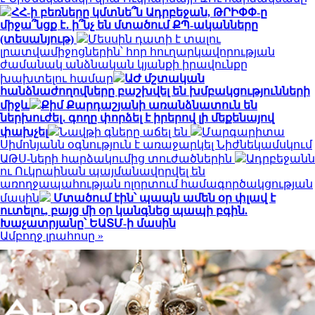
ՀՀ-ի բեռները կմտնե՞ն Ադրբեջան, ԹՐԻՓՓ-ը
միջա՞նցք է․ ի՞նչ են մտածում ՔՊ-ականները
(տեսանյութ)
Մեսսին դատի է տալու
լրատվամիջոցներին՝ հոր հուղարկավորության
ժամանակ անձնական կյանքի իրավունքը
խախտելու համար
ԱԺ մշտական
հանձնաժողովները բաշխվել են խմբակցությունների
միջև
Քիմ Քարդաշյանի առանձնատուն են
ներխուժել․ գողը փորձել է իրերով լի մեքենայով
փախչել
Նավթի գները աճել են
Մարգարիտա
Սիմոնյանն օգնություն է առաջարկել Նիժնեկամսկում
ԱԹՍ-ների հարձակումից տուժածներին
Ադրբեջանն
ու Ուկրաինան պայմանավորվել են
առողջապահության ոլորտում համագործակցության
մասին
Մտածում էին՝ պապն ամեն օր փլավ է
ուտելու, բայց մի օր կանգնեց պապի բգին.
Խաչատրյանը՝ ԵԱՏՄ-ի մասին
Ամբողջ լրահոսը »