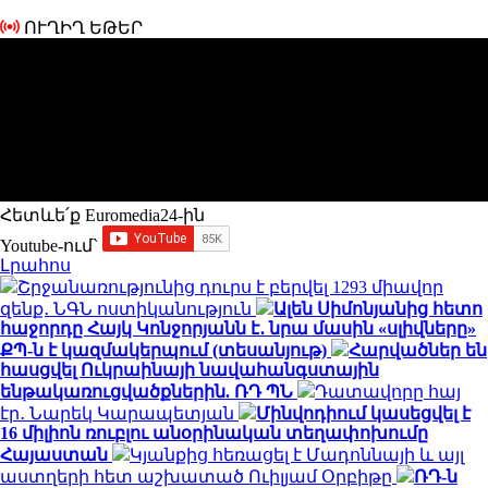
ՈՒՂԻՂ ԵԹԵՐ
Հետևե՛ք Euromedia24-ին
Youtube-ում`
Լրահոս
Շրջանառությունից դուրս է բերվել 1293 միավոր
զենք․ ՆԳՆ ոստիկանություն
Ալեն Սիմոնյանից հետո
հաջորդը Հայկ Կոնջորյանն է․ նրա մասին «սլիվները»
ՔՊ-ն է կազմակերպում (տեսանյութ)
Հարվածներ են
հասցվել Ուկրաինայի նավահանգստային
ենթակառուցվածքներին. ՌԴ ՊՆ
Դատավորը հայ
էր․ Նարեկ Կարապետյան
Մինվոդիում կասեցվել է
16 միլիոն ռուբլու անօրինական տեղափոխումը
Հայաստան
Կյանքից հեռացել է Մադոննայի և այլ
աստղերի հետ աշխատած Ուիլյամ Օրբիթը
ՌԴ-ն