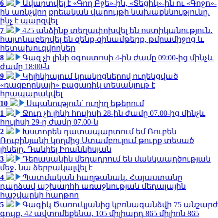
6
Ավարտվել է «Գող Բջե»-ին, «Տեցիկ»-ին ու «Գոջո»-
ին առնչվող քրեական վարույթի նախաքննությունը.
ինչ է պարզվել
7
425 անձինք տեղափոխվել են ոստիկանություն․
հայտնաբերվել են զենք-զինամթերք, թմրամիջոց և
հետախուզվողներ
8
Գազ չի լինի օգոստոսի 4-ին ժամը 09:00-ից մինչև
ժամը 18:00-ն
9
Կիլիկիայում կրակոցներով ուղեկցված
«ռազբորկայի» բացառիկ տեսանյութ է
հրապարակվել
10
Սպանություն՝ ուղիղ եթերում
1
Ջուր չի լինի հուլիսի 28-ին ժամը 07.00-ից մինչև
հուլիսի 29-ը ժամը 07.00-ն
2
Խստորեն դատապարտում եմ Ռուբեն
Ռուբինյանի կողմից Ստամբուլում թուրք տեսած
լինելը. Դանիել Իոաննիսյան
3
Դերասանին մեղադրում են մանկապղծության
մեջ․ նա ձերբակալվել է
4
Պատմական հաղթանակ․ Հայաստանը
դարձավ աշխարհի առաջնության մեդալային
հաշվարկի հաղթող
5
Գագիկ Ծառուկյանից կբռնագանձվի 75 անշարժ
գույք, 42 ավտոմեքենա, 105 միլիարդ 865 միլիոն 865