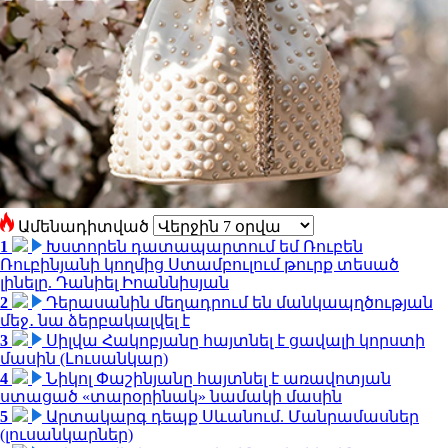
Ամենադիտված
1
Խստորեն դատապարտում եմ Ռուբեն
Ռուբինյանի կողմից Ստամբուլում թուրք տեսած
լինելը. Դանիել Իոաննիսյան
2
Դերասանին մեղադրում են մանկապղծության
մեջ․ նա ձերբակալվել է
3
Սիլվա Հակոբյանը հայտնել է ցավալի կորստի
մասին (Լուսանկար)
4
Նիկոլ Փաշինյանը հայտնել է առավոտյան
ստացած «տարօրինակ» նամակի մասին
5
Արտակարգ դեպք Սևանում. Մանրամասներ
(լուսանկարներ)