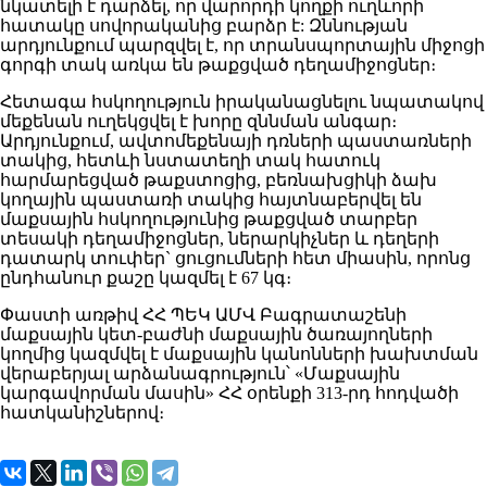
նկատելի է դարձել, որ վարորդի կողքի ուղևորի
հատակը սովորականից բարձր է: Զննության
արդյունքում պարզվել է, որ տրանսպորտային միջոցի
գորգի տակ առկա են թաքցված դեղամիջոցներ։
Հետագա հսկողություն իրականացնելու նպատակով
մեքենան ուղեկցվել է խորը զննման անգար։
Արդյունքում, ավտոմեքենայի դռների պաստառների
տակից, հետևի նստատեղի տակ հատուկ
հարմարեցված թաքստոցից, բեռնախցիկի ձախ
կողային պաստառի տակից հայտնաբերվել են
մաքսային հսկողությունից թաքցված տարբեր
տեսակի դեղամիջոցներ, ներարկիչներ և դեղերի
դատարկ տուփեր` ցուցումների հետ միասին, որոնց
ընդհանուր քաշը կազմել է 67 կգ։
Փաստի առթիվ ՀՀ ՊԵԿ ԱՄՎ Բագրատաշենի
մաքսային կետ-բաժնի մաքսային ծառայողների
կողմից կազմվել է մաքսային կանոնների խախտման
վերաբերյալ արձանագրություն՝ «Մաքսային
կարգավորման մասին» ՀՀ օրենքի 313-րդ հոդվածի
հատկանիշներով։