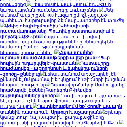
դրոններից
Բելառուսին պակասում է ԽՍՀՄ-ի
կառավարման համակարգը. Լուկաշենկո
Մեկ
ամսում՝ ավելի քան 400 հազար քմ ոչնչացված
պահեստ․ հարյուրավոր ձեռնարկատերեր են տուժել
ԱԺ-ից դեպի Էջմիածին՝ Վեհափառի
դատավարությանը. Պուտինը պատրաստվում է
փորձել ՆԱՏՕ-ին
Հայաստանի և Լիտվայի
սահմանապահ ծառայությունները քննարկել են
համագործակցության ընդլայնման
հնարավորությունները
Հայաստանից
արտահանված ձկնամթերքի ավելի քան 91%-ը
հուլիսին ուղարկվել է Վրաստան
Դատավորը
հրաժարվեց Կաթողիկոսի և եպիսկոպոսների
«գործը» քննելուց
Լեհաստանում առաջարկել են
քննարկել Ուկրաինայի երկնքում հրթիռների խոցման
հնարավորությունը
Դատավոր Հակոբ Մանուկյանը
հրաժարվել է քննել Գարեգին Բ-ի և վեց
եպիսկոպոսների գործը
Ռումինիայում հայտարարել
են, որ այլևս չեն կարող ֆինանսապես աջակցել
Ուկրաինային
Պատկերացնու՞մ եք՝ Հռոմի պապին
տանեին դատարան. Արթուր Խաչատրյան
Երկար
կյանք տուր Հայրապետին․ քաղաքացիները
դատարանի բակում դիմավորեցին Գարեգին Բ-ին