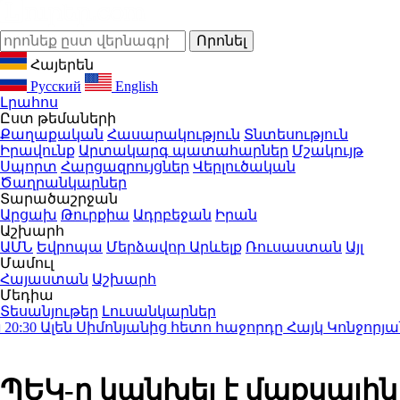
Հայերեն
Русский
English
Լրահոս
Ըստ թեմաների
Քաղաքական
Հասարակություն
Տնտեսություն
Իրավունք
Արտակարգ պատահարներ
Մշակույթ
Սպորտ
Հարցազրույցներ
Վերլուծական
Ծաղրանկարներ
Տարածաշրջան
Արցախ
Թուրքիա
Ադրբեջան
Իրան
Աշխարհ
ԱՄՆ
Եվրոպա
Մերձավոր Արևելք
Ռուսաստան
Այլ
Մամուլ
Հայաստան
Աշխարհ
Մեդիա
Տեսանյութեր
Լուսանկարներ
0
Ալեն Սիմոնյանից հետո հաջորդը Հայկ Կոնջորյանն է
ՊԵԿ-ը կանխել է մաքսային