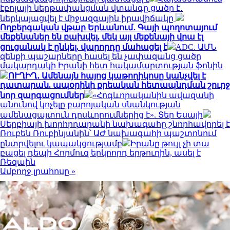
էբոլայի ներթափանցման վտանգը ցածր է․
ներկայացվել է միջազգային իրավիճակը
Ողբերգական վթար Երևանում․ Գայի պողոտայում
մեքենաներ են բախվել, մեկ այլ մեքենայի վրա էլ
ցուցանակ է ընկել. վարորդը մահացել է
ADC. ԱՄՆ
զենքի պաշարները հասել են չափազանց ցածր
մակարդակի Իրանի հետ հակամարտության ֆոնին
ՈՒՂԻՂ․ Ամենայն հայոց կաթողիկոսը կանչվել է
դատարան. ապօրինի քրեական հետապնդման շուրջ
նոր զարգացումներ
«Հոգևորականին ավազանի
անունով կոչելը բարոյական սնանկության
ամենացայտուն դրսևորումներից է». Տեր Եսայի
Սերբիայի խորհրդարանի նախագահը շնորհավորել է
Ռուբեն Ռուբինյանին՝ ԱԺ նախագահի պաշտոնում
ընտրվելու կապակցությամբ
Իրանը թույլ չի տա
բացել դեպի Հորմուզ երկրորդ երթուղին, ասել է
Ռեզաին
Ամբողջ լրահոսը »