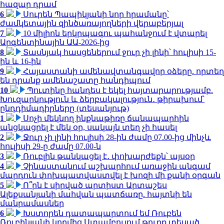
հազար դրամ
6
Սուրեն Պապիկյանի նոր հրամանը՝
ժամկետային զինծառայողների վերաբերյալ
7
10 միլիոն երկրպագու պահանջում է վտարել
Արգենտինային ԱԱ-2026-ից
8
Տասնյակ հասցեներում ջուր չի լինի՝ հուլիսի 15-
ին և 16-ին
9
Հայաստանի ամենավտանգավոր օձերը. որտեղ
են դրանք ամենաշատը հանդիպում
10
Պուտինը հանդես է եկել հայտարարությամբ.
Խուզարկություն և ձերբակալություն․ թիրախում՝
ընդդիմադիրները (տեսանյութ)
1
Սոչի մեկնող ինքնաթիռը ճանապարհին
անցկացրել է մեկ օր, սակայն տեղ չի հասել
2
Ջուր չի լինի հուլիսի 28-ին ժամը 07.00-ից մինչև
հուլիսի 29-ը ժամը 07.00-ն
3
Ռուբլին թանկացել է․ փոխարժեքն՝ այսօր
4
Չինաստանում աշխարհում առաջին անգամ
մարդուն փոխպատվաստվել է խոզի մի քանի օրգան
5
Ո՞րն է սիրված արտիստ Արտաշես
Ալեքսանյանի մահվան պատճառը. հայտնի են
մանրամասներ
6
Խստորեն դատապարտում եմ Ռուբեն
Ռուբինյանի կողմից Ստամբուլում թուրք տեսած