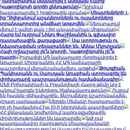
Դատարանում մեկնարկել է Ամենայն Հայոց
Կաթողիկոսի գործի քննությունը
Ղրիմում
հայտարարվել է հրթիռային վտանգ
Սեպտեմբերի 1-
ից Դիլիջանում աշակերտներն ու ուսանողները
տրանսպորտից անվճար կօգտվեն
Սեուտայում
մնում է ավելի քան 1300 անչափահաս միգրանտ
Հարց եմ ուղղում Նիկոլ Փաշինյանին և գլխավոր
դատախազին. քաղաքացի
Սա ստորություն ու
նվաստացման տեսարաններ են. Աննա Մկրտչյան
Հայի ողնաշարը չե՛ն կոտրի․ Կաթողիկոսին չե՞ն
դատի
Իսրայելի ԱԳ նախարարը շնորհավորել է
Արարատ Միրզոյանին ՀՀ ԱԳ նախարարի
պաշտոնում վերանշանակվելու առթիվ
Թուրքիան,
Պակիստանն ու Սաուդյան Արաբիան ստորագրել են
փոխադարձ պաշտպանության համաձայնագիր
Մեծ Բրիտանիայի և Իռլանդիայի Հայոց թեմը կոչ է
անում հարգել Եկեղեցու ինքնավարությունը
Ուզում
են հասնել Վեհափառին․ ճնշումները կշարունակվեն․
Հրայր սարկավագ
Սերգեյ Սեմակը հայտարարել է,
որ չի հասկանում Fan ID-ի ներդրման պատճառները
ՀՀ քննչական կոմիտեում կառուցվածքային
փոփոխություններ են կատարվել
ԱԺ-ում
պատգամավոր Հարություն Մնացականյանի
ինքնազգացողությունը վատացել է
Հայաստանում