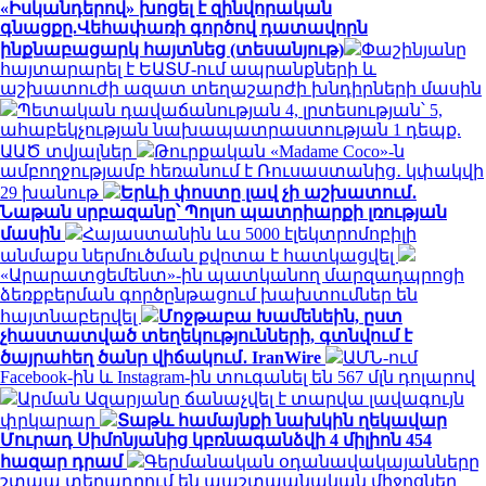
«Իսկանդերով» խոցել է զինվորական
գնացքը.Վեհափառի գործով դատավորն
ինքնաբացարկ հայտնեց (տեսանյութ)
Փաշինյանը
հայտարարել է ԵԱՏՄ-ում ապրանքների և
աշխատուժի ազատ տեղաշարժի խնդիրների մասին
Պետական դավաճանության 4, լրտեսության՝ 5,
ահաբեկչության նախապատրաստության 1 դեպք.
ԱԱԾ տվյալներ
Թուրքական «Madame Coco»-ն
ամբողջությամբ հեռանում է Ռուսաստանից․ կփակվի
29 խանութ
Երևի փոստը լավ չի աշխատում․
Նաթան սրբազանը՝ Պոլսո պատրիարքի լռության
մասին
Հայաստանին ևս 5000 էլեկտրոմոբիլի
անմաքս ներմուծման քվոտա է հատկացվել
«Արարատցեմենտ»-ին պատկանող մարզադպրոցի
ձեռքբերման գործընթացում խախտումներ են
հայտնաբերվել
Մոջթաբա Խամենեին, ըստ
չհաստատված տեղեկությունների, գտնվում է
ծայրահեղ ծանր վիճակում․ IranWire
ԱՄՆ-ում
Facebook-ին և Instagram-ին տուգանել են 567 մլն դոլարով
Արման Ազարյանը ճանաչվել է տարվա լավագույն
փրկարար
Տաթև համայնքի նախկին ղեկավար
Մուրադ Սիմոնյանից կբռնագանձվի 4 միլիոն 454
հազար դրամ
Գերմանական օդանավակայանները
շտապ տեղադրում են պաշտպանական միջոցներ