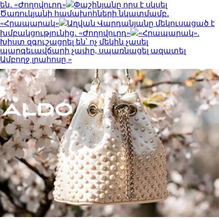
են․ «Ժողովուրդ»
Փաշինյանը որս է սկսել
Ծառուկյանի համախոհների նկատմամբ․
«Հրապարակ»
Աղվան Վարդանյանը մեկուսացած է
խմբակցությունից․ «Ժողովուրդ»
«Հրապարակ».
Խիստ զգուշացրել են՝ ոչ մեկին չասել
պարգեւավճարի չափը, սպառնացել ազատել
Ամբողջ լրահոսը »