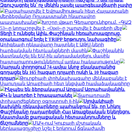
Զգուշացրել են՝ ոչ մեկին չասել պարգեւավճարի չափը
Բացահայտվել է Եվրամիության հետ Հայաստանի
մերձեցմանը Ռուսաստանի հնարավոր
պատասխանը
Խոշոր վթար Գեղարքունիքում․ «ԳԱԶ
53»-ը կողաշրջվել է, «Opel»-ը շպրտվել է ծառերի մեջ
Տեղի է ունեցել Ալիև-Փաշինյան հեռախոսազրույց․
օրակարգում եղել է TRIPP երթուղու նախագիծը
Ադիգեայի ղեկավարը հայտնել է ԱԹՍ-ների
հարձակման հետևանքների մասին
Փաշինյանին
մատնանշել են ԵՄ-ին անդամակցելու մասին
հայտարարություններում առկա հակասությունը
Սարյան փողոցում 74-ամյա կնոջ բնակարանից
գողացել են 165 հազար դոլարի ոսկի և 10 հազար
դոլար
Թուրքիայի փոխնախագահը մեկնաբանել է
Սաուդյան Արաբիայի հետ կնքված համաձայնագիրը
Ինչպես են ձերբակալում Արգամ Աբրահամյանին.
ՔԿ-ն կադրեր է հրապարակել
Տարադրամի
փոխարժեքները օգոստոսի 8-ին
Սլովակիայի
նախկին ղեկավարները պահանջում են, որ Նիկոլ
Փաշինյանը դադարեցնի Հայ Առաքելական Եկեղեցու
նկատմամբ քաղաքական հետապնդումները և
ճնշումները
ՄԱԿ-ում Կուբայի մշտական ​​
ներկայացուցիչը նշել է երկրում ճգնաժամի