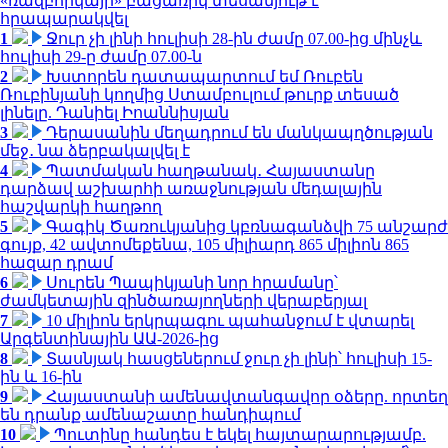
«ռազբորկայի» բացառիկ տեսանյութ է
հրապարակվել
1
Ջուր չի լինի հուլիսի 28-ին ժամը 07.00-ից մինչև
հուլիսի 29-ը ժամը 07.00-ն
2
Խստորեն դատապարտում եմ Ռուբեն
Ռուբինյանի կողմից Ստամբուլում թուրք տեսած
լինելը. Դանիել Իոաննիսյան
3
Դերասանին մեղադրում են մանկապղծության
մեջ․ նա ձերբակալվել է
4
Պատմական հաղթանակ․ Հայաստանը
դարձավ աշխարհի առաջնության մեդալային
հաշվարկի հաղթող
5
Գագիկ Ծառուկյանից կբռնագանձվի 75 անշարժ
գույք, 42 ավտոմեքենա, 105 միլիարդ 865 միլիոն 865
հազար դրամ
6
Սուրեն Պապիկյանի նոր հրամանը՝
ժամկետային զինծառայողների վերաբերյալ
7
10 միլիոն երկրպագու պահանջում է վտարել
Արգենտինային ԱԱ-2026-ից
8
Տասնյակ հասցեներում ջուր չի լինի՝ հուլիսի 15-
ին և 16-ին
9
Հայաստանի ամենավտանգավոր օձերը. որտեղ
են դրանք ամենաշատը հանդիպում
10
Պուտինը հանդես է եկել հայտարարությամբ.