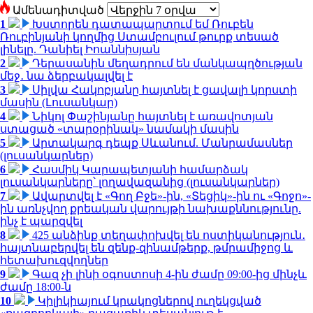
Ամենադիտված
1
Խստորեն դատապարտում եմ Ռուբեն
Ռուբինյանի կողմից Ստամբուլում թուրք տեսած
լինելը. Դանիել Իոաննիսյան
2
Դերասանին մեղադրում են մանկապղծության
մեջ․ նա ձերբակալվել է
3
Սիլվա Հակոբյանը հայտնել է ցավալի կորստի
մասին (Լուսանկար)
4
Նիկոլ Փաշինյանը հայտնել է առավոտյան
ստացած «տարօրինակ» նամակի մասին
5
Արտակարգ դեպք Սևանում. Մանրամասներ
(լուսանկարներ)
6
Հասմիկ Կարապետյանի համարձակ
լուսանկարները՝ լողավազանից (լուսանկարներ)
7
Ավարտվել է «Գող Բջե»-ին, «Տեցիկ»-ին ու «Գոջո»-
ին առնչվող քրեական վարույթի նախաքննությունը.
ինչ է պարզվել
8
425 անձինք տեղափոխվել են ոստիկանություն․
հայտնաբերվել են զենք-զինամթերք, թմրամիջոց և
հետախուզվողներ
9
Գազ չի լինի օգոստոսի 4-ին ժամը 09:00-ից մինչև
ժամը 18:00-ն
10
Կիլիկիայում կրակոցներով ուղեկցված