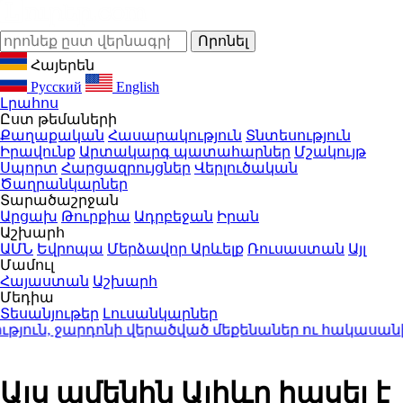
Հայերեն
Русский
English
Լրահոս
Ըստ թեմաների
Քաղաքական
Հասարակություն
Տնտեսություն
Իրավունք
Արտակարգ պատահարներ
Մշակույթ
Սպորտ
Հարցազրույցներ
Վերլուծական
Ծաղրանկարներ
Տարածաշրջան
Արցախ
Թուրքիա
Ադրբեջան
Իրան
Աշխարհ
ԱՄՆ
Եվրոպա
Մերձավոր Արևելք
Ռուսաստան
Այլ
Մամուլ
Հայաստան
Աշխարհ
Մեդիա
Տեսանյութեր
Լուսանկարներ
ւթյուն, ջարդոնի վերածված մեքենաներ ու հակասան
Այս ամենին Ալիևը հասել է