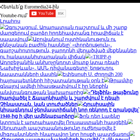
Հետևե՛ք Euromedia24-ին
Youtube-ում`
Լրահոս
Զգուշացում․ Արարատյան դաշտում և մի շարք
մարզերում բարձր հրդեհավտանգ իրավիճակ է
սպասվում
Աբովյանում ոստիկանություն ու
քննչական բաժին հասնելը՝ «փորձություն»․
գարշահոտություն, ջարդոնի վերածված մեքենաներ
ու հակասանիտարական վիճակ
«TRIPP-ը
Ադրբեջանին անխոչընդոտ մուտք կտա դեպի
Նախիջևան»․ ԱՄՆ դիվանագետը՝ երթուղու
նպատակների մասին
Եփեսոսի Ս. Ժողովի 200
հայրապետների հիշատակության օրն է
Թրամփը
գնալով ավելի հիասթափվում է իր ներքին
անվտանգության նախարարից
«Դելֆին» թայֆունը
հարվածել է Ճապոնիային և շարժվում է դեպի
Չինաստան․ կան տուժածներ
Հյուսիսային
կիսագնդում ջերմաստիճանի նոր ռեկորդ է գրանցվել՝
1940-ից ի վեր ամենաբարձրը
Ֆոն դեր Լայենը
կտրուկ է արտահայտվել Ռուսաստանի հասցեին
Սեուտայի ​​պաշտպանությունը ուժեղացվել է
միգրանտների հնարավոր նոր հոսքի պատճառով
Հեռացող պատգամավորների հաշվին՝ 5 մլն դրամ.