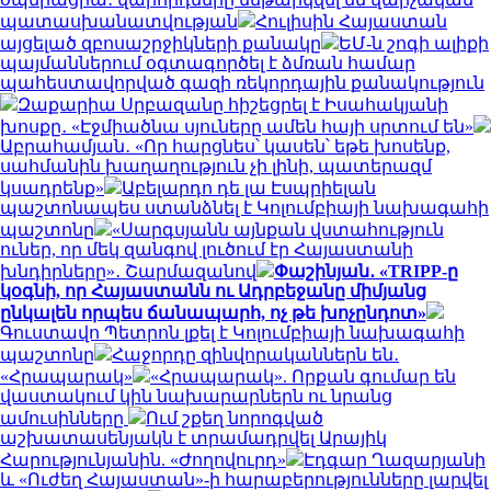
պատասխանատվության
Հուլիսին Հայաստան
այցելած զբոսաշրջիկների քանակը
ԵՄ-ն շոգի ալիքի
պայմաններում օգտագործել է ձմռան համար
պահեստավորված գազի ռեկորդային քանակություն
Զաքարիա Սրբազանը հիշեցրել է Իսահակյանի
խոսքը․ «Էջմիածնա սյուները ամեն հայի սրտում են»
Աբրահամյան․ «Որ հարցնես՝ կասեն՝ եթե խոսենք,
սահմանին խաղաղություն չի լինի, պատերազմ
կսադրենք»
Աբելարդո դե լա Էսպրիելան
պաշտոնապես ստանձնել է Կոլումբիայի նախագահի
պաշտոնը
«Սարգսյանն այնքան վստահություն
ուներ, որ մեկ զանգով լուծում էր Հայաստանի
խնդիրները»․ Շարմազանով
Փաշինյան․ «TRIPP-ը
կօգնի, որ Հայաստանն ու Ադրբեջանը միմյանց
ընկալեն որպես ճանապարհ, ոչ թե խոչընդոտ»
Գուստավո Պետրոն լքել է Կոլումբիայի նախագահի
պաշտոնը
Հաջորդը զինվորականներն են․
«Հրապարակ»
«Հրապարակ». Որքան գումար են
վաստակում կին նախարարներն ու նրանց
ամուսինները
Ում շքեղ նորոգված
աշխատասենյակն է տրամադրվել Արայիկ
Հարությունյանին. «Ժողովուրդ»
Էդգար Ղազարյանի
և «Ուժեղ Հայաստան»-ի հարաբերությունները լարվել