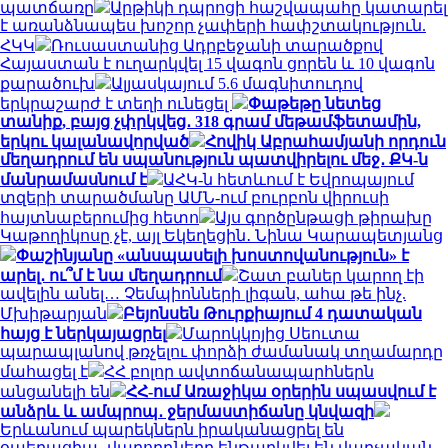
պատճառը
Արթիկի դպրոցի հաշվապահը կատարել
է առանձնապես խոշոր չափերի հափշտակություն.
ՀԿԿ
Ռուսաստանից Ադրբեջանի տարածքով
Հայաստան է ուղարկվել 15 վագոն ցորեն և 10 վագոն
քարածուխ
Ալյասկայում 5.6 մագնիտուդով
երկրաշարժ է տեղի ունեցել
Փաթեթը նետեց
տանիք, բայց չփրկվեց․ 318 գրամ մեթամֆետամին,
երկու կալանավորված
Հովիկ Աբրահամյանի որդուն
մեղադրում են սպանություն պատվիրելու մեջ․ ՔԿ-ն
մանրամասնում է
ԱՀԿ-ն հետևում է Եվրոպայում
տզերի տարածմանը ԱՄՆ-ում բուրբոն վիրուսի
հայտնաբերումից հետո
Այս գործընթացի թիրախը
Կաթողիկոսը չէ, այլ Եկեղեցին․ Նինա Կարապետյանց
Փաշինյանը «անսպասելի խոստովանություն» է
արել․ ու՞մ է նա մեղադրում
Շատ բաներ կարող էի
ավելին անել… Չեմպիոնների լիգան, ահա թե ինչ.
Մխիթարյան
Բեյոնսեն Թուրքիայում 4 դատական
հայց է ներկայացրել
Մարոկկոյից Սեուտա
պարապլանով թռչելու փորձի ժամանակ տղամարդը
մահացել է
ՀՀ բոլոր ավտոճանապարհներն
անցանելի են
ՀՀ-ում Առաջիկա օրերին սպասվում է
անձրև և ամպրոպ․ ջերմաստիճանը կնվազի
Երևանում պարեկներն իրականացրել են
օպերացիա․ վարորդները ենթարկվել են վարչական