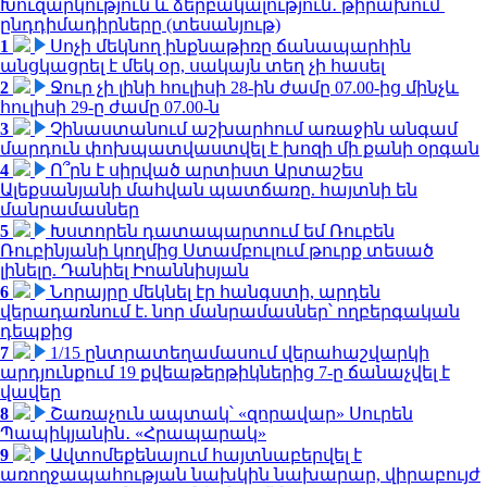
Խուզարկություն և ձերբակալություն․ թիրախում՝
ընդդիմադիրները (տեսանյութ)
1
Սոչի մեկնող ինքնաթիռը ճանապարհին
անցկացրել է մեկ օր, սակայն տեղ չի հասել
2
Ջուր չի լինի հուլիսի 28-ին ժամը 07.00-ից մինչև
հուլիսի 29-ը ժամը 07.00-ն
3
Չինաստանում աշխարհում առաջին անգամ
մարդուն փոխպատվաստվել է խոզի մի քանի օրգան
4
Ո՞րն է սիրված արտիստ Արտաշես
Ալեքսանյանի մահվան պատճառը. հայտնի են
մանրամասներ
5
Խստորեն դատապարտում եմ Ռուբեն
Ռուբինյանի կողմից Ստամբուլում թուրք տեսած
լինելը. Դանիել Իոաննիսյան
6
Նորայրը մեկնել էր հանգստի, արդեն
վերադառնում է. նոր մանրամասներ՝ ողբերգական
դեպքից
7
1/15 ընտրատեղամասում վերահաշվարկի
արդյունքում 19 քվեաթերթիկներից 7-ը ճանաչվել է
վավեր
8
Շառաչուն ապտակ՝ «զորավար» Սուրեն
Պապիկյանին․ «Հրապարակ»
9
Ավտոմեքենայում հայտնաբերվել է
առողջապահության նախկին նախարար, վիրաբույժ