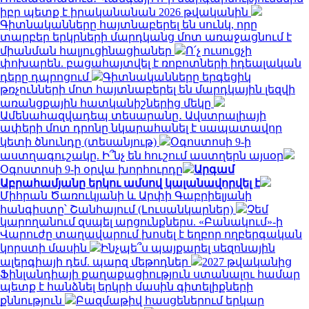
իբր պետք է իրականանան 2026 թվականին
Գիտնականները հայտնաբերել են սունկ, որը
տարբեր երկրների մարդկանց մոտ առաջացնում է
միանման հալյուցինացիաներ
Ո՛չ ուսուցչի
փոխարեն. բացահայտվել է ռոբոտների իդեալական
դերը դպրոցում
Գիտնականները երգեցիկ
թռչունների մոտ հայտնաբերել են մարդկային լեզվի
առանցքային հատկանիշներից մեկը
Ամենահազվադեպ տեսարանը․ Ավստրալիայի
ափերի մոտ դրոնը նկարահանել է սապատավոր
կետի ծնունդը (տեսանյութ)
Օգոստոսի 9-ի
աստղագուշակը. Ի՞նչ են հուշում աստղերն այսօր
Օգոստոսի 9-ի օրվա խորհուրդը
Արգամ
Աբրահամյանը երկու ամսով կալանավորվել է
Միհրան Ծառուկյանի և Արփի Գաբրիելյանի
հանգիստը՝ Շանհայում (Լուսանկարներ)
Չեմ
կարողանում զսպել արցունքներս. «Բանակում»-ի
Վարուժը տաղավարում խոսել է եղբոր ողբերգական
կորստի մասին
Ինչպե՞ս պայքարել սեզոնային
ալերգիայի դեմ. պարզ մեթոդներ
2027 թվականից
Ֆինլանդիայի քաղաքացիություն ստանալու համար
պետք է հանձնել երկրի մասին գիտելիքների
քննություն
Բազմաթիվ հասցեներում երկար