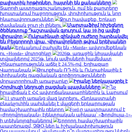
բալիստիկ հրթիռներ․ հայտնի են քանակները
Տարոյի աստղագուշակություն. ում են քարտերը
խոստանում հաջողություն, փոփոխություն և նոր
հնարավորություններ
Ջուր հավաքեք. Երկար
ժամանակ ջուր չի լինելու
Մարտաֆիլմ հիշեցնող
ծեծկռտուք Դաշտավան գյուղում. կա 10-ից ավելի
վիրավոր
Ուկրաինայի զինված ուժերը հարձակվել
են Բելգորոդի վրա․ Վիրավորների թվում երեխաներ
կան
Երևանում բախվել են «Mazda» ավտոմեքենան
ու «Honda» մոտոցիկլը
2026թ. առաջին կիսամյակի
տվյալներով 2025թ. նույն ամիսների համեմատ
շինարարությունն աճել է 24.5%-ով. Եղիազար
Վարդանյան
Թուրքիան ՌԴ-ին և Ուկրաինային է
փոխանցել ռազմական գործողությունների
մորատորիումի առաջարկը
Իրանը ներկայացրել է
Հորմուզի նեղուցի բացման պայմանները
Ի՞նչ
իրավիճակ է ՀՀ ավտոճանապարհներին և Լարսում
11 տարի առանց մազ կտրելու. Հնդկաստանի
բնակչուհին սահմանել է մազերի երկարության
համաշխարհային ռեկորդ
Ford-ը պատրաստում է
«ժողովրդական» էլեկտրական պիկապ՝ «Ֆորմուլա-1»-
ի տեխնոլոգիաներով
Երրորդ համաշխարհային
պատերազմ, ՉԹՕ-ներ և իշխանափոխություն
Ռուսաստանում․ Վանգայի ո՞ր մարգարեություններն