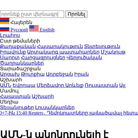
Հայերեն
Русский
English
Լրահոս
Ըստ թեմաների
Քաղաքական
Հասարակություն
Տնտեսություն
Իրավունք
Արտակարգ պատահարներ
Մշակույթ
Սպորտ
Հարցազրույցներ
Վերլուծական
Ծաղրանկարներ
Տարածաշրջան
Արցախ
Թուրքիա
Ադրբեջան
Իրան
Աշխարհ
ԱՄՆ
Եվրոպա
Մերձավոր Արևելք
Ռուսաստան
Այլ
Մամուլ
Հայաստան
Աշխարհ
Մեդիա
Տեսանյութեր
Լուսանկարներ
-ին
15:40
Reuters․ Դեմոկրատները լայնածավալ հետա
ԱՄՆ-ն անընդունելի է