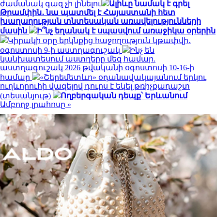
ժամանակ գազ չի լինելու
Ալիևը նամակ է գրել
Թրամփին․ նա պատմել է Հայաստանի հետ
խաղաղության տնտեսական առավելությունների
մասին
Ի՞նչ եղանակ է սպասվում առաջիկա օրերին
Կիրակի օրը երկնքից հաջողություն կթափվի․
օգոստոսի 9-ի աստղագուշակ
Ինչ են
կանխատեսում աստղերը մեզ համար.
աստղագուշակ 2026 թվականի օգոստոսի 10-16-ի
համար
«Շերեմետևո» օդանավակայանում երկու
ուղևորուհի վազելով դուրս է եկել թռիչքադաշտ
(տեսանյութ)
Ողբերգական դեպք՝ Երևանում
Ամբողջ լրահոսը »