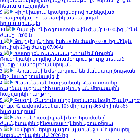
հայտնաբերվել են զենք-զինամթերք, թմրամիջոց և
հետախուզվողներ
9
Կիլիկիայում կրակոցներով ուղեկցված
«ռազբորկայի» բացառիկ տեսանյութ է
հրապարակվել
10
Գազ չի լինի օգոստոսի 4-ին ժամը 09:00-ից մինչև
ժամը 18:00-ն
1
Ջուր չի լինի հուլիսի 28-ին ժամը 07.00-ից մինչև
հուլիսի 29-ը ժամը 07.00-ն
2
Խստորեն դատապարտում եմ Ռուբեն
Ռուբինյանի կողմից Ստամբուլում թուրք տեսած
լինելը. Դանիել Իոաննիսյան
3
Դերասանին մեղադրում են մանկապղծության
մեջ․ նա ձերբակալվել է
4
Պատմական հաղթանակ․ Հայաստանը
դարձավ աշխարհի առաջնության մեդալային
հաշվարկի հաղթող
5
Գագիկ Ծառուկյանից կբռնագանձվի 75 անշարժ
գույք, 42 ավտոմեքենա, 105 միլիարդ 865 միլիոն 865
հազար դրամ
6
Սուրեն Պապիկյանի նոր հրամանը՝
ժամկետային զինծառայողների վերաբերյալ
7
10 միլիոն երկրպագու պահանջում է վտարել
Արգենտինային ԱԱ-2026-ից