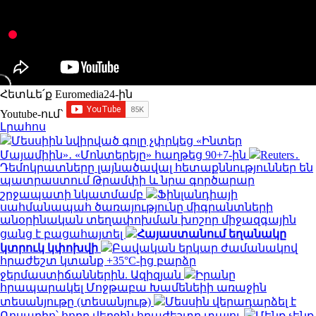
Հետևե՛ք Euromedia24-ին
Youtube-ում`
Լրահոս
Մեսսիին նվիրված գոլը չփրկեց «Ինտեր
Մայամիին»․ «Մոնտերեյը» հաղթեց 90+7-ին
Reuters․
Դեմոկրատները լայնածավալ հետաքննություններ են
պատրաստում Թրամփի և նրա գործարար
շրջապատի նկատմամբ
Ֆինլանդիայի
սահմանապահ ծառայությունը միգրանտների
անօրինական տեղափոխման խոշոր միջազգային
ցանց է բացահայտել
Հայաստանում եղանակը
կտրուկ կփոխվի
Բավական երկար ժամանակով
հրաժեշտ կտանք +35°C-ից բարձր
ջերմաստիճաններին. Ազիզյան
Իրանը
հրապարակել Մոջթաբա Խամենեիի առաջին
տեսանյութը (տեսանյութ)
Մեսսին վերադարձել է
Ռոսարիո՝ հորը վերջին հրաժեշտը տալու
Մենք չենք