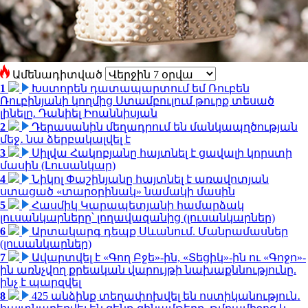
Ամենադիտված
1
Խստորեն դատապարտում եմ Ռուբեն
Ռուբինյանի կողմից Ստամբուլում թուրք տեսած
լինելը. Դանիել Իոաննիսյան
2
Դերասանին մեղադրում են մանկապղծության
մեջ․ նա ձերբակալվել է
3
Սիլվա Հակոբյանը հայտնել է ցավալի կորստի
մասին (Լուսանկար)
4
Նիկոլ Փաշինյանը հայտնել է առավոտյան
ստացած «տարօրինակ» նամակի մասին
5
Հասմիկ Կարապետյանի համարձակ
լուսանկարները՝ լողավազանից (լուսանկարներ)
6
Արտակարգ դեպք Սևանում. Մանրամասներ
(լուսանկարներ)
7
Ավարտվել է «Գող Բջե»-ին, «Տեցիկ»-ին ու «Գոջո»-
ին առնչվող քրեական վարույթի նախաքննությունը.
ինչ է պարզվել
8
425 անձինք տեղափոխվել են ոստիկանություն․