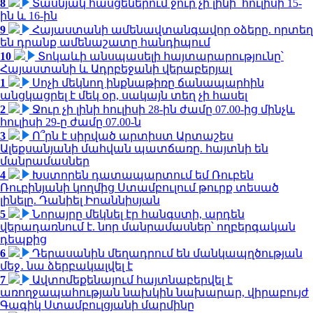
8
Տասնյակ հասցեներում ջուր չի լինի՝ հուլիսի 15-
ին և 16-ին
9
Հայաստանի ամենավտանգավոր օձերը. որտեղ
են դրանք ամենաշատը հանդիպում
10
Տոկաևի անսպասելի հայտարարությունը՝
Հայաստանի և Ադրբեջանի վերաբերյալ
1
Սոչի մեկնող ինքնաթիռը ճանապարհին
անցկացրել է մեկ օր, սակայն տեղ չի հասել
2
Ջուր չի լինի հուլիսի 28-ին ժամը 07.00-ից մինչև
հուլիսի 29-ը ժամը 07.00-ն
3
Ո՞րն է սիրված արտիստ Արտաշես
Ալեքսանյանի մահվան պատճառը. հայտնի են
մանրամասներ
4
Խստորեն դատապարտում եմ Ռուբեն
Ռուբինյանի կողմից Ստամբուլում թուրք տեսած
լինելը. Դանիել Իոաննիսյան
5
Նորայրը մեկնել էր հանգստի, արդեն
վերադառնում է. նոր մանրամասներ՝ ողբերգական
դեպքից
6
Դերասանին մեղադրում են մանկապղծության
մեջ․ նա ձերբակալվել է
7
Ավտոմեքենայում հայտնաբերվել է
առողջապահության նախկին նախարար, վիրաբույժ
Գագիկ Ստամբուլցյանի մարմինը