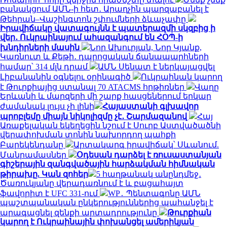
բանակցում ԱՄՆ-ի հետ․ Արաղչին պարզաբանել է
Թեհրան–Վաշինգտոն շփումների ձևաչափը
Իրավիճակը վատագույնն է պատերազմի սկզբից ի
վեր․ Ուկրաինայում ահազանգում են ՀՕՊ-ի
խնդիրների մասին
Նոր Ախուրյան, Նոր Կյանք,
Կառնուտ և Քեթի․ դպրոցական ճանապարհների
համար՝ 314 մլն դրամ
ԱՄՆ Սենատ է ներկայացվել
Լիբանանին օգնելու օրինագիծ
Ուկրաինան կարող
է Թուրքիայից ստանալ 70 ATACMS հրթիռներ
Վաղը
Երևանի և մարզերի մի շարք հասցեներում երկար
ժամանակ լույս չի լինի
Հայաստանի գլխավոր
պրոբլեմը միայն նիկոլիզմը չէ․ Շարմազանով
Հայ
Առաքելական եկեղեցին նշում է Սուրբ Աստվածածնի
վերափոխման տոնին նախորդող պահքի
Բարեկենդանը
Արտակարգ իրավիճակ՝ Սևանում.
Մանրամասներ
Օդեսան դարձել է ռուսաստանյան
գիշերային զանգվածային հարձակման հիմնական
թիրախը. Կան զոհեր
5 հաղթանակ անընդմեջ․
Ծառուկյանը վերադառնում է և բացահայտ
ֆավորիտ է UFC 331-ում
WP․ Պենտագոնը ԱՄՆ
պաշտպանական ընկերություններից պահանջել է
արագացնել զենքի արտադրությունը
Թուրքիան
կարող է Ուկրաինային փոխանցել ամերիկյան