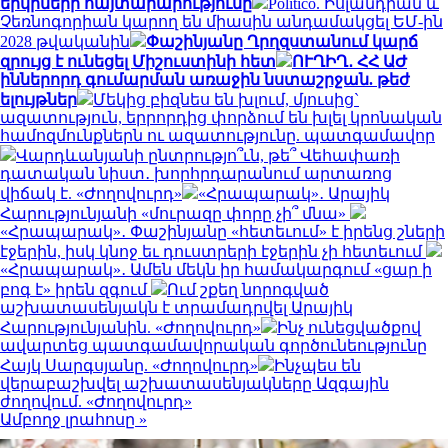
երկրների հայտարարությունը
Politico. Իսլանդիան և
Չեռնոգորիան կարող են միասին անդամակցել ԵՄ-ին
2028 թվականին
Փաշինյանը Ղրղզստանում կարճ
զրույց է ունեցել Միշուստինի հետ
ՈՒՂԻՂ․ ՀՀ ԱԺ
իններորդ գումարման առաջին նստաշրջան. թեժ
ելույթներ
Մեկից բիզնես են խլում, մյուսից`
ազատություն, երրորդից փորձում են խլել կրոնական
համոզմունքներն ու ազատությունը. պատգամավոր
Վարդևանյանի ընտրությո՞ւն, թե՞ Վեհափառի
դատական նիստ․ խորհրդարանում արտառոց
վիճակ է. «Ժողովուրդ»
«Հրապարակ»․ Արայիկ
Հարությունյանի «մուրազը փորը չի՞ մնա»
«Հրապարակ»․ Փաշինյանը «հետեւում» է իրենց շների
էջերին, իսկ կնոջ եւ դուստրերի էջերին չի հետեւում
«Հրապարակ»․ Ամեն մեկն իր համակարգում «ցար ի
բոգ է» իրեն զգում
Ում շքեղ նորոգված
աշխատասենյակն է տրամադրվել Արայիկ
Հարությունյանին. «Ժողովուրդ»
Ինչ ունեցվածքով
ավարտեց պատգամավորական գործունեությունը
Հայկ Սարգսյանը. «Ժողովուրդ»
Ինչպես են
վերաբաշխվել աշխատասենյակները Ազգային
ժողովում. «Ժողովուրդ»
Ամբողջ լրահոսը »