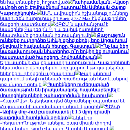
են հայտնաբերել հոշոտված
Ղահրամանյան․ «Այսօր
ամոթի օր է, Էջմիածնում դատում են Ամենայն Հայոց
Կաթողիկոսին»
ԱՄՆ ավիացիոն իշխանությունները
կստուգեն հարյուրավոր Boeing 737 Max ինքնաթիռներ՝
ճաքերի պատճառով
ՀԲԸՄ-ն պահանջում է
կասեցնել Գարեգին Բ-ի և եպիսկոպոսների
նկատմամբ քրեական հետապնդումը
Քաջություն
ունեցեք ու փորձեք Ալիևի քթից բերել, երբ Արցախում
ջնջվում է հայկական հետքը. Գալստյան
Ի՞նչ կա ձեր
կառավարության նիստերից, ո՞ր երկիր եք ուղարկում
հաստատված հարցերը. Հովհաննիսյան
Երուսաղեմի Հայոց պատրիարքություն․ Կաթողիկոսի
նկատմամբ վերաբերմունքը կարող է թուլացնել Հայ
եկեղեցու դիրքերն աշխարհում
Թաիլանդում
դպրոցում տեղի ունեցած հրաձգության հետևանքով
յոթ մարդ է զոհվել
Պարեկները ուժեղացված
ծառայություն են իրականացրել. հայտնաբերվել է
մոտոցիկլետների շահագործման խախտում
«ՀայաՔվե». Եկեղեցու դեմ ճնշումները սպառնում են
Հայաստանի սահմանադրական կարգին
ՊԵԿ-ը
«Առինջ մոլ»-ում բացահայտել է 1,3 մլրդ դրամի
թաքցված հարկման օբյեկտ
Եկել էիք
«հեղափոՂություն» անելու, բայց միայն փողով
հեղափոխություն չես անի․ Գարիկ Սարգսյան