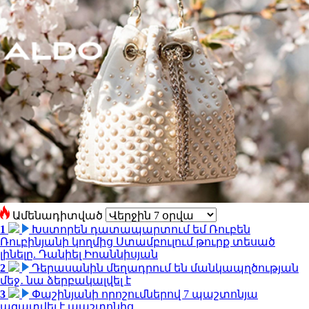
Ամենադիտված
1
Խստորեն դատապարտում եմ Ռուբեն
Ռուբինյանի կողմից Ստամբուլում թուրք տեսած
լինելը. Դանիել Իոաննիսյան
2
Դերասանին մեղադրում են մանկապղծության
մեջ․ նա ձերբակալվել է
3
Փաշինյանի որոշումներով 7 պաշտոնյա
ազատվել է պաշտոնից