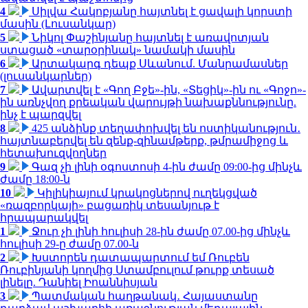
4
Սիլվա Հակոբյանը հայտնել է ցավալի կորստի
մասին (Լուսանկար)
5
Նիկոլ Փաշինյանը հայտնել է առավոտյան
ստացած «տարօրինակ» նամակի մասին
6
Արտակարգ դեպք Սևանում. Մանրամասներ
(լուսանկարներ)
7
Ավարտվել է «Գող Բջե»-ին, «Տեցիկ»-ին ու «Գոջո»-
ին առնչվող քրեական վարույթի նախաքննությունը.
ինչ է պարզվել
8
425 անձինք տեղափոխվել են ոստիկանություն․
հայտնաբերվել են զենք-զինամթերք, թմրամիջոց և
հետախուզվողներ
9
Գազ չի լինի օգոստոսի 4-ին ժամը 09:00-ից մինչև
ժամը 18:00-ն
10
Կիլիկիայում կրակոցներով ուղեկցված
«ռազբորկայի» բացառիկ տեսանյութ է
հրապարակվել
1
Ջուր չի լինի հուլիսի 28-ին ժամը 07.00-ից մինչև
հուլիսի 29-ը ժամը 07.00-ն
2
Խստորեն դատապարտում եմ Ռուբեն
Ռուբինյանի կողմից Ստամբուլում թուրք տեսած
լինելը. Դանիել Իոաննիսյան
3
Պատմական հաղթանակ․ Հայաստանը