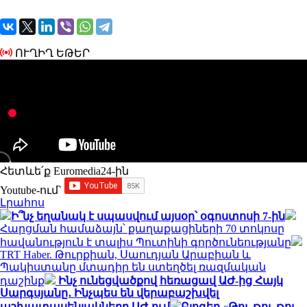
ՈՒՂԻՂ ԵԹԵՐ
Հետևե՛ք Euromedia24-ին
Youtube-ում`
Լրահոս
Ի՞նչ եղանակ է սպասվում այսօր՝ օգոստոսի 7-ին
Հարցման համաձայն՝ քաղաքացիների 70 տոկոսը
հավանություն է տալիս Պուտինի գործունեությանը
TRT Haber. Թուրքիան, Սաուդյան Արաբիան և
Պակիստանը մտադիր են ստեղծել ռազմական
դաշինք
Ինչ ունեցվածքով հեռացավ ԱԺ-ից Հայկ
Սարգսյանը․ Ինչպես են վերաբաշխվել
աշխատասենյակները ԱԺ-ում
Բլոգեր «Թու-թու-թու