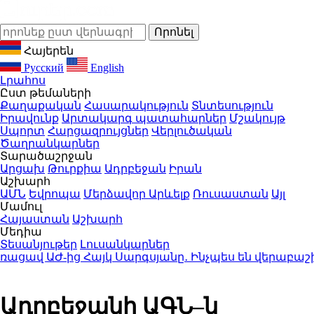
Հայերեն
Русский
English
Լրահոս
Ըստ թեմաների
Քաղաքական
Հասարակություն
Տնտեսություն
Իրավունք
Արտակարգ պատահարներ
Մշակույթ
Սպորտ
Հարցազրույցներ
Վերլուծական
Ծաղրանկարներ
Տարածաշրջան
Արցախ
Թուրքիա
Ադրբեջան
Իրան
Աշխարհ
ԱՄՆ
Եվրոպա
Մերձավոր Արևելք
Ռուսաստան
Այլ
Մամուլ
Հայաստան
Աշխարհ
Մեդիա
Տեսանյութեր
Լուսանկարներ
ցավ ԱԺ-ից Հայկ Սարգսյանը․ Ինչպես են վերաբաշխվ
Ադրբեջանի ԱԳՆ–ն