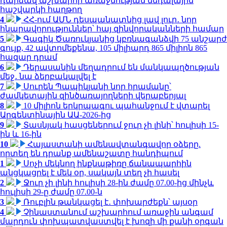
դարձավ աշխարհի առաջնության մեդալային
հաշվարկի հաղթող
4
ՀՀ-ում ԱՄՆ դեսպանատնից լավ լուր․ նոր
հնարավորություններ՝ հայ զինվորականների համար
5
Գագիկ Ծառուկյանից կբռնագանձվի 75 անշարժ
գույք, 42 ավտոմեքենա, 105 միլիարդ 865 միլիոն 865
հազար դրամ
6
Դերասանին մեղադրում են մանկապղծության
մեջ․ նա ձերբակալվել է
7
Սուրեն Պապիկյանի նոր հրամանը՝
ժամկետային զինծառայողների վերաբերյալ
8
10 միլիոն երկրպագու պահանջում է վտարել
Արգենտինային ԱԱ-2026-ից
9
Տասնյակ հասցեներում ջուր չի լինի՝ հուլիսի 15-
ին և 16-ին
10
Հայաստանի ամենավտանգավոր օձերը.
որտեղ են դրանք ամենաշատը հանդիպում
1
Սոչի մեկնող ինքնաթիռը ճանապարհին
անցկացրել է մեկ օր, սակայն տեղ չի հասել
2
Ջուր չի լինի հուլիսի 28-ին ժամը 07.00-ից մինչև
հուլիսի 29-ը ժամը 07.00-ն
3
Ռուբլին թանկացել է․ փոխարժեքն՝ այսօր
4
Չինաստանում աշխարհում առաջին անգամ
մարդուն փոխպատվաստվել է խոզի մի քանի օրգան