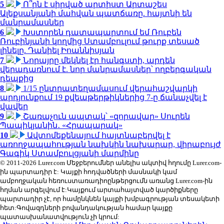
5
Ո՞րն է սիրված արտիստ Արտաշես
Ալեքսանյանի մահվան պատճառը. հայտնի են
մանրամասներ
6
Խստորեն դատապարտում եմ Ռուբեն
Ռուբինյանի կողմից Ստամբուլում թուրք տեսած
լինելը. Դանիել Իոաննիսյան
7
Նորայրը մեկնել էր հանգստի, արդեն
վերադառնում է. նոր մանրամասներ՝ ողբերգական
դեպքից
8
1/15 ընտրատեղամասում վերահաշվարկի
արդյունքում 19 քվեաթերթիկներից 7-ը ճանաչվել է
վավեր
9
Շառաչուն ապտակ՝ «զորավար» Սուրեն
Պապիկյանին․ «Հրապարակ»
10
Ավտոմեքենայում հայտնաբերվել է
առողջապահության նախկին նախարար, վիրաբույժ
Գագիկ Ստամբուլցյանի մարմինը
© 2011-2026 Lurer.com Մեջբերումներ անելիս ակտիվ հղումը Lurer.com-
ին պարտադիր է: Կայքի հոդվածների մասնակի կամ
ամբողջական հեռուստառադիոընթերցումն առանց Lurer.com-ին
հղման արգելվում է:Կայքում արտահայտված կարծիքները
պարտադիր չէ, որ համընկնեն կայքի խմբագրության տեսակետի
հետ:Գովազդների բովանդակության համար կայքը
պատասխանատվություն չի կրում: