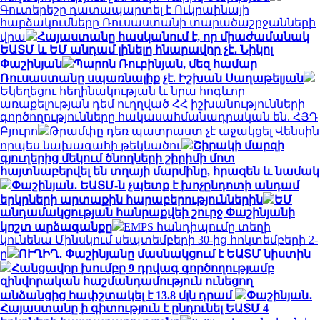
Գուտերեշը դատապարտել է Ուկրաինայի
հարձակումները Ռուսաստանի տարածաշրջանների
վրա
Հայաստանը հասկանում է, որ միաժամանակ
ԵԱՏՄ և ԵՄ անդամ լինելը հնարավոր չէ․ Նիկոլ
Փաշինյան
Պարոն Ռուբինյան, մեզ համար
Ռուսաստանը սպառնալիք չէ. Իշխան Սաղաթելյան
Եկեղեցու հեղինակության և նրա հոգևոր
առաքելության դեմ ուղղված ՀՀ իշխանությունների
գործողությունները հակասահմանադրական են. ՀՅԴ
Բյուրո
Թրամփը դեռ պատրաստ չէ աջակցել Վենսին
որպես նախագահի թեկնածու
Շիրակի մարզի
գյուղերից մեկում ծնողների շիրիմի մոտ
հայտնաբերվել են տղայի մարմինը, հրազեն և նամակ
Փաշինյան․ ԵԱՏՄ-ն չպետք է խոչընդոտի անդամ
երկրների արտաքին հարաբերություններին
ԵՄ
անդամակցության հանրաքվեի շուրջ Փաշինյանի
կոշտ արձագանքը
EMPS հանդիպումը տեղի
կունենա Մինսկում սեպտեմբերի 30-ից հոկտեմբերի 2-
ը
ՈՒՂԻՂ․ Փաշինյանը մասնակցում է ԵԱՏՄ նիստին
Հանցավոր խումբը 9 դրվագ գործողությամբ
զինվորական հաշմանդամություն ունեցող
անձանցից հափշտակել է 13.8 մլն դրամ
Փաշինյան․
Հայաստանը ի գիտություն է ընդունել ԵԱՏՄ 4