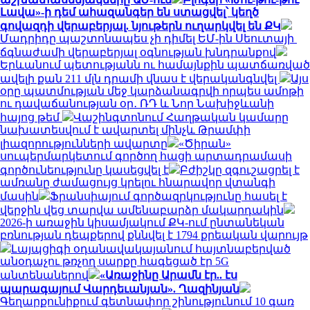
Լավա»-ի դեմ ահազանգեր են ստացվել՝ կեղծ
գովազդի վերաբերյալ. նյութերն ուղարկվել են ՔԿ
Մադրիդը պաշտոնապես չի դիմել ԵՄ-ին Սեուտայի ​​
ճգնաժամի վերաբերյալ օգնության խնդրանքով
Երևանում պետությանն ու համայնքին պատճառված
ավելի քան 211 մլն դրամի վնաս է վերականգնվել
Այս
օրը պատմության մեջ կարձանագրվի որպես ամոթի
ու դավաճանության օր․ ՌԴ և Նոր Նախիջևանի
հայոց թեմ
Վաշինգտոնում Հաղթական կամարը
նախատեսվում է ավարտել մինչև Թրամփի
լիազորությունների ավարտը
«Ծիրան»
սուպերմարկետում գործող հացի արտադրամասի
գործունեությունը կասեցվել է
Բժիշկը զգուշացրել է
ամռանը ժամացույց կրելու հնարավոր վտանգի
մասին
Ֆրանսիայում գործազրկությունը հասել է
վերջին վեց տարվա ամենաբարձր մակարդակին
2026-ի առաջին կիսամյակում ՔԿ-ում ընտանեկան
բռնության դեպքերով քննվել է 1794 քրեական վարույթ
Լայպցիգի օդանավակայանում հայտնաբերված
անօդաչու թռչող սարքը հագեցած էր 5G
անտենաներով
«Առաջինը Արամն էր.. էս
պարագայում Վարդեւանյան». Ղազինյան
Գեղարքունիքում գետնափոր շինությունում 10 գառ