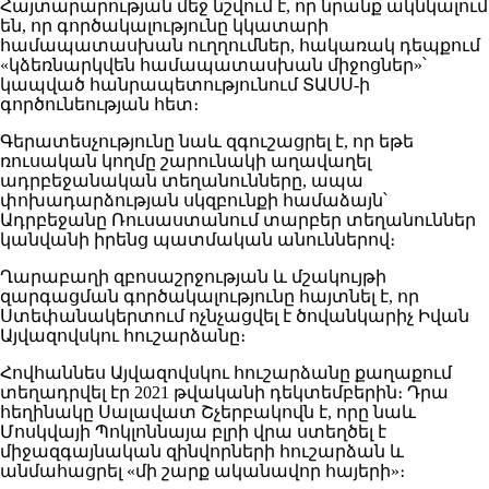
Հայտարարության մեջ նշվում է, որ նրանք ակնկալում
են, որ գործակալությունը կկատարի
համապատասխան ուղղումներ, հակառակ դեպքում
«կձեռնարկվեն համապատասխան միջոցներ»՝
կապված հանրապետությունում ՏԱՍՍ-ի
գործունեության հետ։
Գերատեսչությունը նաև զգուշացրել է, որ եթե
ռուսական կողմը շարունակի աղավաղել
ադրբեջանական տեղանունները, ապա
փոխադարձության սկզբունքի համաձայն՝
Ադրբեջանը Ռուսաստանում տարբեր տեղանուններ
կանվանի իրենց պատմական անուններով։
Ղարաբաղի զբոսաշրջության և մշակույթի
զարգացման գործակալությունը հայտնել է, որ
Ստեփանակերտում ոչնչացվել է ծովանկարիչ Իվան
Այվազովսկու հուշարձանը։
Հովհաննես Այվազովսկու հուշարձանը քաղաքում
տեղադրվել էր 2021 թվականի դեկտեմբերին։ Դրա
հեղինակը Սալավատ Շչերբակովն է, որը նաև
Մոսկվայի Պոկլոննայա բլրի վրա ստեղծել է
միջազգայնական զինվորների հուշարձան և
անմահացրել «մի շարք ականավոր հայերի»։