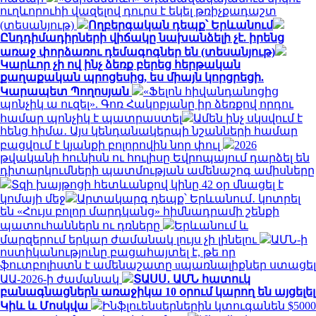
ուղևորուհի վազելով դուրս է եկել թռիչքադաշտ
(տեսանյութ)
Ողբերգական դեպք՝ Երևանում
Ընդդիմադիրների վիճակը նախանձելի չէ. իրենց
առաջ փորձառու դեմագոգներ են (տեսանյութ)
Կարևոր չի ով ինչ ձեռք բերեց հերթական
քաղաքական պրոցեսից, ես միայն կորցրեցի.
Կարապետ Պողոսյան
«Ֆելոն հիվանդանոցից
պոնչիկ ա ուզել». Գոռ Հակոբյանը իր ձեռքով որդու
համար պոնչիկ է պատրաստել
Ամեն ինչ սկսվում է
հենց հիմա․ Այս կենդանակերպի նշանների համար
բացվում է կյանքի բոլորովին նոր փուլ
2026
թվականի հունիսն ու հուլիսը Եվրոպայում դարձել են
դիտարկումների պատմության ամենաշոգ ամիսները
Տզի խայթոցի հետևանքով կինը 42 օր մնացել է
կոմայի մեջ
Արտակարգ դեպք՝ Երևանում․ կոտրել
են «Հույս բոլոր մարդկանց» հիմնադրամի շենքի
պատուհաններն ու դռները
Երևանում և
մարզերում երկար ժամանակ լույս չի լինելու
ԱՄՆ-ի
ոստիկանությունը բացահայտել է, թե որ
ֆուտբոլիստն է ամենաշատը uպառնալիքներ ստացել
ԱԱ-2026-ի ժամանակ
ՏԱՍՍ․ ԱՄՆ հատուկ
բանագնացներն առաջիկա 10 օրում կարող են այցելել
Կիև և Մոսկվա
Ինֆլուենսերներին կտուգանեն $5000