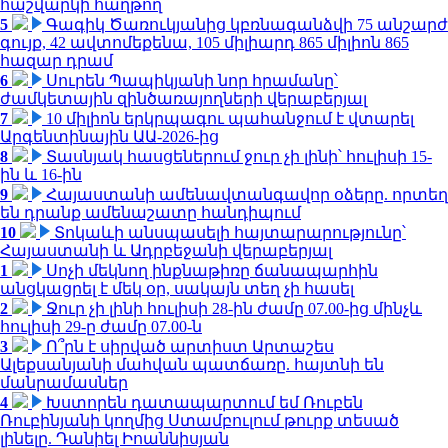
հաշվարկի հաղթող
5
Գագիկ Ծառուկյանից կբռնագանձվի 75 անշարժ
գույք, 42 ավտոմեքենա, 105 միլիարդ 865 միլիոն 865
հազար դրամ
6
Սուրեն Պապիկյանի նոր հրամանը՝
ժամկետային զինծառայողների վերաբերյալ
7
10 միլիոն երկրպագու պահանջում է վտարել
Արգենտինային ԱԱ-2026-ից
8
Տասնյակ հասցեներում ջուր չի լինի՝ հուլիսի 15-
ին և 16-ին
9
Հայաստանի ամենավտանգավոր օձերը. որտեղ
են դրանք ամենաշատը հանդիպում
10
Տոկաևի անսպասելի հայտարարությունը՝
Հայաստանի և Ադրբեջանի վերաբերյալ
1
Սոչի մեկնող ինքնաթիռը ճանապարհին
անցկացրել է մեկ օր, սակայն տեղ չի հասել
2
Ջուր չի լինի հուլիսի 28-ին ժամը 07.00-ից մինչև
հուլիսի 29-ը ժամը 07.00-ն
3
Ո՞րն է սիրված արտիստ Արտաշես
Ալեքսանյանի մահվան պատճառը. հայտնի են
մանրամասներ
4
Խստորեն դատապարտում եմ Ռուբեն
Ռուբինյանի կողմից Ստամբուլում թուրք տեսած
լինելը. Դանիել Իոաննիսյան