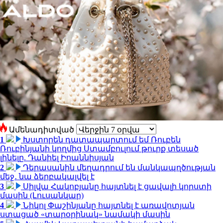
Ամենադիտված
1
Խստորեն դատապարտում եմ Ռուբեն
Ռուբինյանի կողմից Ստամբուլում թուրք տեսած
լինելը. Դանիել Իոաննիսյան
2
Դերասանին մեղադրում են մանկապղծության
մեջ․ նա ձերբակալվել է
3
Սիլվա Հակոբյանը հայտնել է ցավալի կորստի
մասին (Լուսանկար)
4
Նիկոլ Փաշինյանը հայտնել է առավոտյան
ստացած «տարօրինակ» նամակի մասին