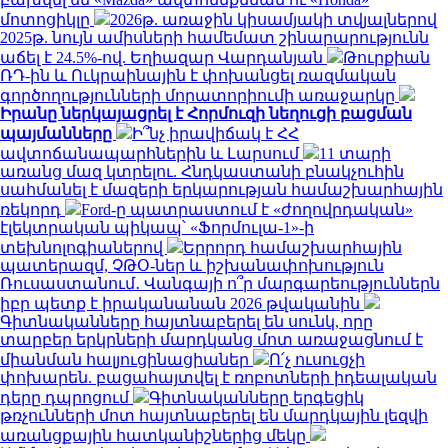
մոտոցիկլը
2026թ. առաջին կիսամյակի տվյալներով
2025թ. նույն ամիսների համեմատ շինարարությունն
աճել է 24.5%-ով. Եղիազար Վարդանյան
Թուրքիան
ՌԴ-ին և Ուկրաինային է փոխանցել ռազմական
գործողությունների մորատորիումի առաջարկը
Իրանը ներկայացրել է Հորմուզի նեղուցի բացման
պայմանները
Ի՞նչ իրավիճակ է ՀՀ
ավտոճանապարհներին և Լարսում
11 տարի
առանց մազ կտրելու. Հնդկաստանի բնակչուհին
սահմանել է մազերի երկարության համաշխարհային
ռեկորդ
Ford-ը պատրաստում է «ժողովրդական»
էլեկտրական պիկապ՝ «Ֆորմուլա-1»-ի
տեխնոլոգիաներով
Երրորդ համաշխարհային
պատերազմ, ՉԹՕ-ներ և իշխանափոխություն
Ռուսաստանում․ Վանգայի ո՞ր մարգարեություններն
իբր պետք է իրականանան 2026 թվականին
Գիտնականները հայտնաբերել են սունկ, որը
տարբեր երկրների մարդկանց մոտ առաջացնում է
միանման հալյուցինացիաներ
Ո՛չ ուսուցչի
փոխարեն. բացահայտվել է ռոբոտների իդեալական
դերը դպրոցում
Գիտնականները երգեցիկ
թռչունների մոտ հայտնաբերել են մարդկային լեզվի
առանցքային հատկանիշներից մեկը