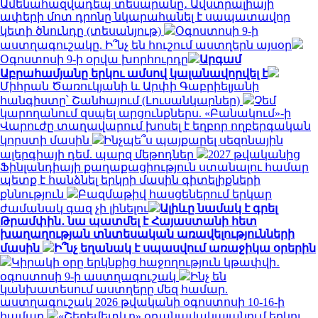
Ամենահազվադեպ տեսարանը․ Ավստրալիայի
ափերի մոտ դրոնը նկարահանել է սապատավոր
կետի ծնունդը (տեսանյութ)
Օգոստոսի 9-ի
աստղագուշակը. Ի՞նչ են հուշում աստղերն այսօր
Օգոստոսի 9-ի օրվա խորհուրդը
Արգամ
Աբրահամյանը երկու ամսով կալանավորվել է
Միհրան Ծառուկյանի և Արփի Գաբրիելյանի
հանգիստը՝ Շանհայում (Լուսանկարներ)
Չեմ
կարողանում զսպել արցունքներս. «Բանակում»-ի
Վարուժը տաղավարում խոսել է եղբոր ողբերգական
կորստի մասին
Ինչպե՞ս պայքարել սեզոնային
ալերգիայի դեմ. պարզ մեթոդներ
2027 թվականից
Ֆինլանդիայի քաղաքացիություն ստանալու համար
պետք է հանձնել երկրի մասին գիտելիքների
քննություն
Բազմաթիվ հասցեներում երկար
ժամանակ գազ չի լինելու
Ալիևը նամակ է գրել
Թրամփին․ նա պատմել է Հայաստանի հետ
խաղաղության տնտեսական առավելությունների
մասին
Ի՞նչ եղանակ է սպասվում առաջիկա օրերին
Կիրակի օրը երկնքից հաջողություն կթափվի․
օգոստոսի 9-ի աստղագուշակ
Ինչ են
կանխատեսում աստղերը մեզ համար.
աստղագուշակ 2026 թվականի օգոստոսի 10-16-ի
համար
«Շերեմետևո» օդանավակայանում երկու