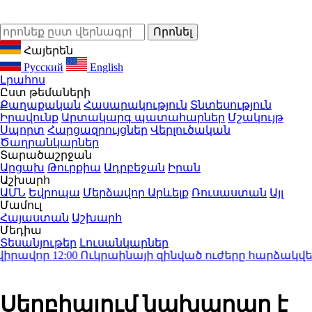
Հայերեն
Русский
English
Լրահոս
Ըստ թեմաների
Քաղաքական
Հասարակություն
Տնտեսություն
Իրավունք
Արտակարգ պատահարներ
Մշակույթ
Սպորտ
Հարցազրույցներ
Վերլուծական
Ծաղրանկարներ
Տարածաշրջան
Արցախ
Թուրքիա
Ադրբեջան
Իրան
Աշխարհ
ԱՄՆ
Եվրոպա
Մերձավոր Արևելք
Ռուսաստան
Այլ
Մամուլ
Հայաստան
Աշխարհ
Մեդիա
Տեսանյութեր
Լուսանկարներ
րավոր
12:00
Ուկրաինայի զինված ուժերը հարձակվել են
Սերբիայում նախարար է