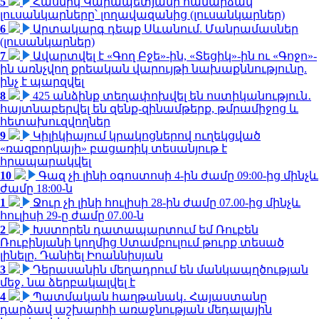
5
Հասմիկ Կարապետյանի համարձակ
լուսանկարները՝ լողավազանից (լուսանկարներ)
6
Արտակարգ դեպք Սևանում. Մանրամասներ
(լուսանկարներ)
7
Ավարտվել է «Գող Բջե»-ին, «Տեցիկ»-ին ու «Գոջո»-
ին առնչվող քրեական վարույթի նախաքննությունը.
ինչ է պարզվել
8
425 անձինք տեղափոխվել են ոստիկանություն․
հայտնաբերվել են զենք-զինամթերք, թմրամիջոց և
հետախուզվողներ
9
Կիլիկիայում կրակոցներով ուղեկցված
«ռազբորկայի» բացառիկ տեսանյութ է
հրապարակվել
10
Գազ չի լինի օգոստոսի 4-ին ժամը 09:00-ից մինչև
ժամը 18:00-ն
1
Ջուր չի լինի հուլիսի 28-ին ժամը 07.00-ից մինչև
հուլիսի 29-ը ժամը 07.00-ն
2
Խստորեն դատապարտում եմ Ռուբեն
Ռուբինյանի կողմից Ստամբուլում թուրք տեսած
լինելը. Դանիել Իոաննիսյան
3
Դերասանին մեղադրում են մանկապղծության
մեջ․ նա ձերբակալվել է
4
Պատմական հաղթանակ․ Հայաստանը
դարձավ աշխարհի առաջնության մեդալային