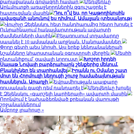
քաղաքական գովազդի համար
Մեդվեդևը
Արևմուտքի առաջնորդներին զգուշացրել է
հատուցման մասին
Դու ո՞վ ես, որ Կաթողիկոսին
ավազանի անունով ես դիմում․ Ամալյան (տեսանյութ)
Վուչիչը Զելենսկու հետ հանդիպումից հետո խոսել է
Ուկրաինայում հակամարտության ավարտի
ժամկետների մասին
Բելառուսում տղամարդը
սպանել է 10 ամսական աղջկան. Մանրամասներ
Փողը գետի պես կհոսի. Այս երեք կենդանակերպի
նշանները կհարստանան օգոստոսի վերջին
Մեսիի
ընտանիքում՝ ցավալի կորուստ
Խոշոր հրդեհ
Սայաթ Նովայի բարձրահարկ շենքերից մեկում.
Բնակիչներ են տարհանվել
Իրանն ու Օմանը շատ
մոտ են Հորմուզի նեղուցի շուրջ համաձայնության
հասնելուն․ Արաղչի
Եվրամիության պայքարը
ռուսական գազի դեմ դանդաղել է
Մեդվեդևը խոսել
է Զելենսկու «գարշելի կարիերայի» ավարտի մասին
Որոնվում է նախաձեռնված քրեական վարույթի
շրջանակներում
Ամբողջ լրահոսը »