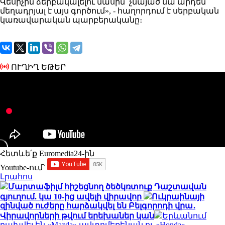
Վեսիչին ձերբակալելու մասին՝ չնայած նա արդեն
մեղադրյալ է այս գործում», - հաղորդում է սերբական
կառավարական պարբերականը։
ՈՒՂԻՂ ԵԹԵՐ
Հետևե՛ք Euromedia24-ին
Youtube-ում`
Լրահոս
Մարտաֆիլմ հիշեցնող ծեծկռտուք Դաշտավան
գյուղում. կա 10-ից ավելի վիրավոր
Ուկրաինայի
զինված ուժերը հարձակվել են Բելգորոդի վրա․
Վիրավորների թվում երեխաներ կան
Երևանում
բախվել են «Mazda» ավտոմեքենան ու «Honda»