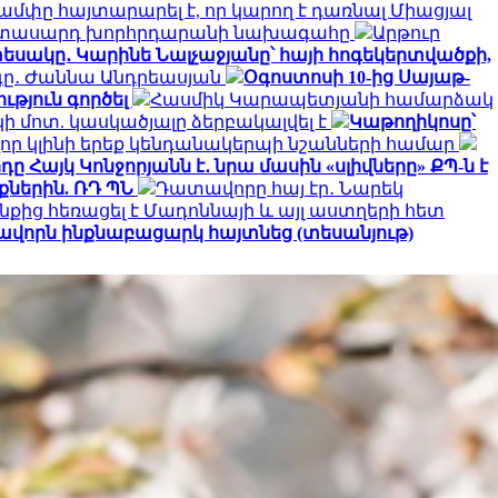
ամփը հայտարարել է, որ կարող է դառնալ Միացյալ
երիտասարդ խորհրդարանի նախագահը
Արթուր
եսակը․ Կարինե Նալչաջյանը՝ հայի հոգեկերտվածքի,
րգը․ Ժաննա Անդրեասյան
Օգոստոսի 10-ից Սայաթ-
ւթյուն գործել
Հասմիկ Կարապետյանի համարձակ
 մոտ. կասկածյալը ձերբակալվել է
Կաթողիկոսը՝
որ կլինի երեք կենդանակերպի նշանների համար
ը Հայկ Կոնջորյանն է․ նրա մասին «սլիվները» ՔՊ-ն է
ներին. ՌԴ ՊՆ
Դատավորը հայ էր․ Նարեկ
նքից հեռացել է Մադոննայի և այլ աստղերի հետ
ավորն ինքնաբացարկ հայտնեց (տեսանյութ)