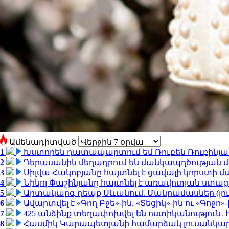
Ամենադիտված
1
Խստորեն դատապարտում եմ Ռուբեն Ռուբինյանի
2
Դերասանին մեղադրում են մանկապղծության մե
3
Սիլվա Հակոբյանը հայտնել է ցավալի կորստի մ
4
Նիկոլ Փաշինյանը հայտնել է առավոտյան ստ
5
Արտակարգ դեպք Սևանում. Մանրամասներ (լո
6
Ավարտվել է «Գող Բջե»-ին, «Տեցիկ»-ին ու «Գոջ
7
425 անձինք տեղափոխվել են ոստիկանություն․
8
Հասմիկ Կարապետյանի համարձակ լուսանկարն