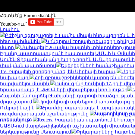
Հետևե՛ք Euromedia24-ին
Youtube-ում`
Լրահոս
Բժիշկը զգուշացրել է 1 ամիս միայն հնդկացորեն 
հետ սահմանին
Կոնգոյում էբոլայի դեպքերի թիվը գ
մարդ
Մահացել է 26-ամյա հայտնի տիկտոկերը (լու
Իրանը պատրաստվում է հաստատել ԱՄՆ-ի և Օման
Արմեն Ջիգարխանյանի խորթ որդին ԱՄՆ-ից գաղտնի
փակման պատճառով
Եկեղեցիների համաշխարհայ
TV. Իսրայելի զորքերը մտել են Սիրիայի հարավ
Մեր 
նախարար
Հղի զբոսաշրջիկներին կարող են մերժել
հարվածելու մասին
Ոսկու գինը հունիսի 17-ից ի վ
հրապարակել է ԱԹՕ-ների վերաբերյալ նոր նյութեր
Հայտնի են դարձել Թաիլանդի դպրոցի հրաձգությա
մրցաշարում
Սլովակիայի արևելքում արտակարգ դ
Ուկրաինային
Թրամփը սպառնացել է արգելափակել
ռազմավարական նշանակությունը
Կաթողիկոսը չպ
(տեսանյութ)
Reuters. Իսպանիան սպառնում է Իտ
ԵԱՏՄ-ում մարքեթփլեյսների աշխատանքի միասնակ
ներկայությունը Սեուտայում
Փրկարարները հայտնաբ