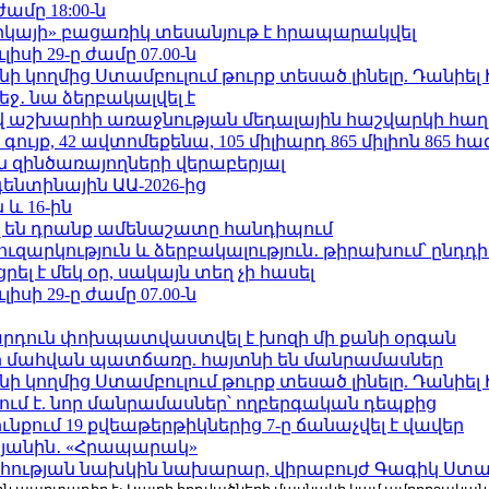
ժամը 18:00-ն
որկայի» բացառիկ տեսանյութ է հրապարակվել
ւլիսի 29-ը ժամը 07.00-ն
 կողմից Ստամբուլում թուրք տեսած լինելը. Դանիել
ջ․ նա ձերբակալվել է
աշխարհի առաջնության մեդալային հաշվարկի հաղ
ւյք, 42 ավտոմեքենա, 105 միլիարդ 865 միլիոն 865 հ
 զինծառայողների վերաբերյալ
ենտինային ԱԱ-2026-ից
 և 16-ին
 են դրանք ամենաշատը հանդիպում
ւզարկություն և ձերբակալություն․ թիրախում՝ ընդդ
լ է մեկ օր, սակայն տեղ չի հասել
ւլիսի 29-ը ժամը 07.00-ն
րդուն փոխպատվաստվել է խոզի մի քանի օրգան
նի մահվան պատճառը. հայտնի են մանրամասներ
 կողմից Ստամբուլում թուրք տեսած լինելը. Դանիել
ում է. նոր մանրամասներ՝ ողբերգական դեպքից
քում 19 քվեաթերթիկներից 7-ը ճանաչվել է վավեր
կյանին․ «Հրապարակ»
հության նախկին նախարար, վիրաբույժ Գագիկ Ստամ