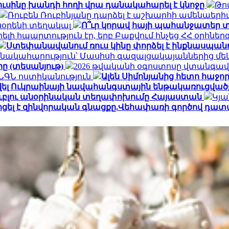
ուսինը խանդի հողի վրա դանակահարել է կնոջը
Թր
Ռուբեն Ռուբինյանը դարձել է աշխարհի ամենա
տնօրենի տեղակալ
Ո՞ւր կորավ հայի պահանջատեր տ
լի հպարտություն էր, երբ Բաքվում հնչեց ՀՀ օրհնե
Ստեփանավանում ռուս կինը փորձել է ինքնասպանո
նակահարություն՝ Մասիսի գազալցակայաններից մեկի
րը (տեսանյութ)
2026 թվականի օգոստոսը վտանգավ
․ ՆԳՆ ոստիկանություն
Ալեն Սիմոնյանից հետո հաջորդ
վել Ուկրաինայի նավահանգստային ենթակառուցվածք
ն ռուբլու անօրինական տեղափոխումը Հայաստան
Կյա
ոցել է զինվորական գնացքը.Վեհափառի գործով դատ