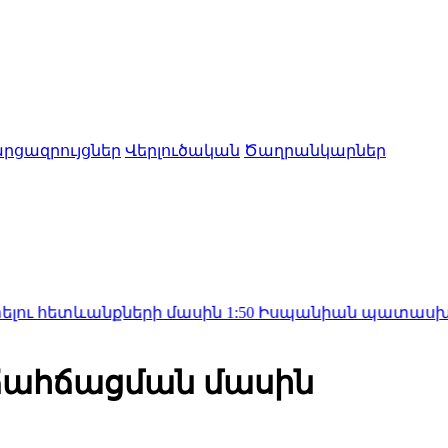
րցազրույցներ
Վերլուծական
Ծաղրանկարներ
ևանքների մասին
1:50
Իսպանիան պատասխան միջոցներ
ճահճացման մասին