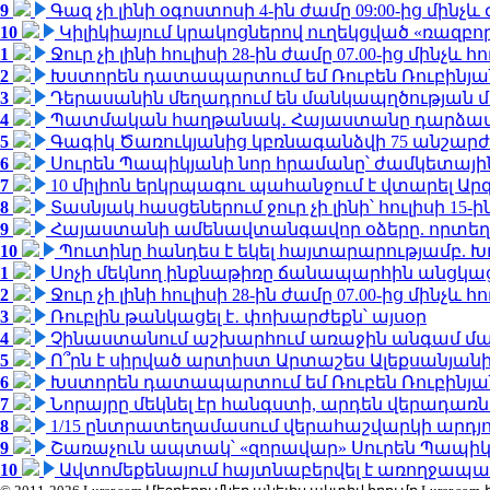
9
Գազ չի լինի օգոստոսի 4-ին ժամը 09:00-ից մինչև 
10
Կիլիկիայում կրակոցներով ուղեկցված «ռազբ
1
Ջուր չի լինի հուլիսի 28-ին ժամը 07.00-ից մինչև հո
2
Խստորեն դատապարտում եմ Ռուբեն Ռուբինյանի
3
Դերասանին մեղադրում են մանկապղծության մե
4
Պատմական հաղթանակ․ Հայաստանը դարձավ 
5
Գագիկ Ծառուկյանից կբռնագանձվի 75 անշարժ գո
6
Սուրեն Պապիկյանի նոր հրամանը՝ ժամկետային
7
10 միլիոն երկրպագու պահանջում է վտարել Արգ
8
Տասնյակ հասցեներում ջուր չի լինի՝ հուլիսի 15-ին
9
Հայաստանի ամենավտանգավոր օձերը. որտեղ
10
Պուտինը հանդես է եկել հայտարարությամբ. Խո
1
Սոչի մեկնող ինքնաթիռը ճանապարհին անցկացրե
2
Ջուր չի լինի հուլիսի 28-ին ժամը 07.00-ից մինչև հո
3
Ռուբլին թանկացել է․ փոխարժեքն՝ այսօր
4
Չինաստանում աշխարհում առաջին անգամ մա
5
Ո՞րն է սիրված արտիստ Արտաշես Ալեքսանյա
6
Խստորեն դատապարտում եմ Ռուբեն Ռուբինյանի
7
Նորայրը մեկնել էր հանգստի, արդեն վերադառն
8
1/15 ընտրատեղամասում վերահաշվարկի արդյուն
9
Շառաչուն ապտակ՝ «զորավար» Սուրեն Պապի
10
Ավտոմեքենայում հայտնաբերվել է առողջապա