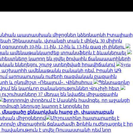
նիան պատասխան միջոցներ կձեռնարկի Իտալիայի
 դեպի Չինաստան․ վտանգի տակ է մինչև 30 միլիոն
ստոսի 10-ին, 11-ին, 12-ին և 13-ին գազ չի լինելու
թյան ամենաթանկարժեք տրանսֆերն է ձևակերպել
եստները կարող են լցվել ծովային ճանապարհների
կան եկեղեցու շուրջ ստեղծված իրավիճակով
Syria
երը աշխարհի ամենաթանկ բանակի դեմ. Իրանի ԱԳ
նում պրոսաուդյան ուժերի ռազմական բազային
արի և ընդմիշտ «Ռեալում»․ Վինիսիուս
Պենտագոնը
ում են կարևոր բանակցություններ Վուչիչի հետ
 ուշուիստները 37 մեդալ են նվաճել միջազգային
Ֆյոդորովը փորձում է Մասկին համոզել, որ աջակցի
որմուզի նեղուցը կարող է կորցնել իր
ջ, մնացածը քննարկման հարց չի․ փաստաբան
ասխան միջոցներով
Միշուստինը հայտարարել է
տորմը միգրացիոն ճգնաժամի ֆոնին ուժեղացրել է իր
հավանություն է տվել Ռուսաստանի դեմ նոր