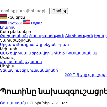
Հայերեն
Русский
English
Լրահոս
Ըստ թեմաների
Քաղաքական
Հասարակություն
Տնտեսություն
Իրավո
Տարածաշրջան
Արցախ
Թուրքիա
Ադրբեջան
Իրան
Աշխարհ
ԱՄՆ
Եվրոպա
Մերձավոր Արևելք
Ռուսաստան
Այլ
Մամուլ
Հայաստան
Աշխարհ
Մեդիա
Տեսանյութեր
Լուսանկարներ
2:00
Բժիշկը զգուշացրել է 1 ամի
Պուտինը նախազգուշացր
Ռուսաստան
13 Նոյեմբեր, 2025 16:21