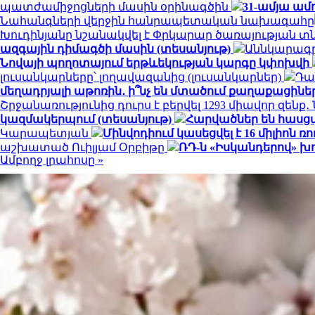
պատժամիջոցների մասին օրինագծին
31-ամյա ամ
Նահանգների վերջին հանրապետական ​​նախագահը
Խուդինյանը նշանակվել է Փրկարար ծառայության 
ազգային դիմագծի մասին (տեսանյութ)
Աննկարագրե
Նովայի պողոտայում երթևեկության կարգը կփոխվի
լուսանկարները՝ լողավազանից (լուսանկարներ)
Դա
մեղադրյալի աթոռին․ ի՞նչ են մտածում քաղաքացինե
Շրջանառությունից դուրս է բերվել 1293 միավոր զենք
կազմակերպում (տեսանյութ)
Հարվածներ են հասց
Կարապետյան
Մինվոդիում կասեցվել է 16 միլիո
աշխատած Ուիլյամ Օրբիթը
ՌԴ-ն «Իսկանդերով» խ
Ամբողջ լրահոսը »