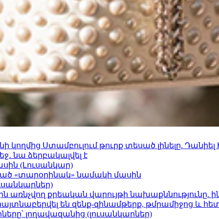
 կողմից Ստամբուլում թուրք տեսած լինելը. Դանիել
ջ․ նա ձերբակալվել է
ասին (Լուսանկար)
ացած «տարօրինակ» նամակի մասին
ւսանկարներ)
ո»-ին առնչվող քրեական վարույթի նախաքննությունը. ի
 հայտնաբերվել են զենք-զինամթերք, թմրամիջոց և հ
երը՝ լողավազանից (լուսանկարներ)