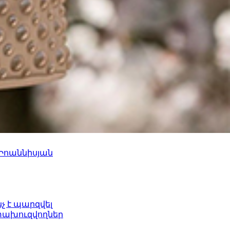
 Իոաննիսյան
նչ է պարզվել
ետախուզվողներ