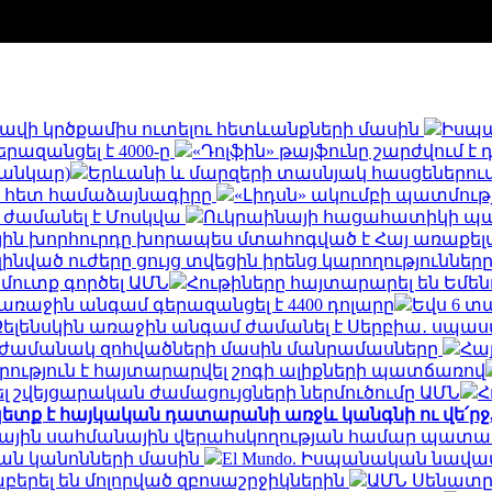
և հավի կրծքամիս ուտելու հետևանքների մասին
Իսպա
երազանցել է 4000-ը
«Դոլֆին» թայֆունը շարժվում է
սանկար)
Երևանի և մարզերի տասնյակ հասցեներում օգո
ի հետ համաձայնագիրը
«Լիդսն» ակումբի պատմու
 ժամանել է Մոսկվա
Ուկրաինայի հացահատիկի պահ
ին խորհուրդը խորապես մտահոգված է Հայ առաքելա
զինված ուժերը ցույց տվեցին իրենց կարողությունն
 մուտք գործել ԱՄՆ
Հութիները հայտարարել են Եմե
եր առաջին անգամ գերազանցել է 4400 դոլարը
Եվս 6 տ
Զելենսկին առաջին անգամ ժամանել է Սերբիա․ սպասվ
ն ժամանակ զոհվածների մասին մանրամասները
Հայ
րություն է հայտարարվել շոգի ալիքների պատճառով
 շվեյցարական ժամացույցների ներմուծումը ԱՄՆ
Հ
ետք է հայկական դատարանի առջև կանգնի ու վե՛ր
ալիային սահմանային վերահսկողության համար պատ
ան կանոնների մասին
El Mundo. Իսպանական նավա
երել են մոլորված զբոսաշրջիկներին
ԱՄՆ Սենատը 