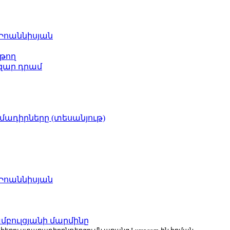
 Իոաննիսյան
թող
ազար դրամ
իմադիրները (տեսանյութ)
 Իոաննիսյան
բուլցյանի մարմինը