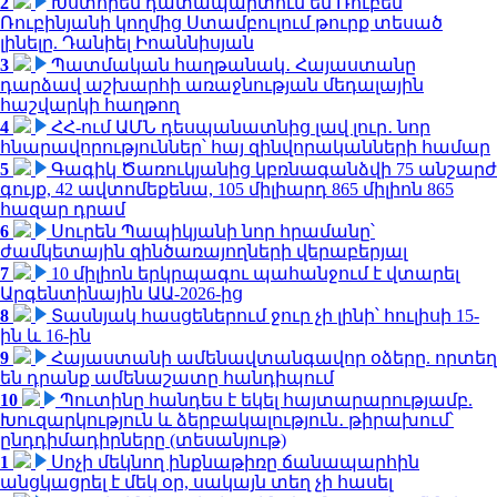
2
Խստորեն դատապարտում եմ Ռուբեն
Ռուբինյանի կողմից Ստամբուլում թուրք տեսած
լինելը. Դանիել Իոաննիսյան
3
Պատմական հաղթանակ․ Հայաստանը
դարձավ աշխարհի առաջնության մեդալային
հաշվարկի հաղթող
4
ՀՀ-ում ԱՄՆ դեսպանատնից լավ լուր․ նոր
հնարավորություններ՝ հայ զինվորականների համար
5
Գագիկ Ծառուկյանից կբռնագանձվի 75 անշարժ
գույք, 42 ավտոմեքենա, 105 միլիարդ 865 միլիոն 865
հազար դրամ
6
Սուրեն Պապիկյանի նոր հրամանը՝
ժամկետային զինծառայողների վերաբերյալ
7
10 միլիոն երկրպագու պահանջում է վտարել
Արգենտինային ԱԱ-2026-ից
8
Տասնյակ հասցեներում ջուր չի լինի՝ հուլիսի 15-
ին և 16-ին
9
Հայաստանի ամենավտանգավոր օձերը. որտեղ
են դրանք ամենաշատը հանդիպում
10
Պուտինը հանդես է եկել հայտարարությամբ.
Խուզարկություն և ձերբակալություն․ թիրախում՝
ընդդիմադիրները (տեսանյութ)
1
Սոչի մեկնող ինքնաթիռը ճանապարհին
անցկացրել է մեկ օր, սակայն տեղ չի հասել