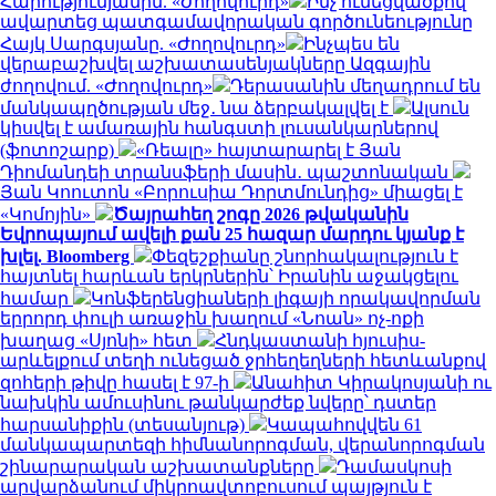
Հարությունյանին. «Ժողովուրդ»
Ինչ ունեցվածքով
ավարտեց պատգամավորական գործունեությունը
Հայկ Սարգսյանը. «Ժողովուրդ»
Ինչպես են
վերաբաշխվել աշխատասենյակները Ազգային
ժողովում. «Ժողովուրդ»
Դերասանին մեղադրում են
մանկապղծության մեջ․ նա ձերբակալվել է
Ալսուն
կիսվել է ամառային հանգստի լուսանկարներով
(ֆոտոշարք)
«Ռեալը» հայտարարել է Յան
Դիոմանդեի տրանսֆերի մասին․ պաշտոնական
Յան Կոուտոն «Բորուսիա Դորտմունդից» միացել է
«Կոմոյին»
Ծայրահեղ շոգը 2026 թվականին
Եվրոպայում ավելի քան 25 հազար մարդու կյանք է
խլել. Bloomberg
Փեզեշքիանը շնորհակալություն է
հայտնել հարևան երկրներին՝ Իրանին աջակցելու
համար
Կոնֆերենցիաների լիգայի որակավորման
երրորդ փուլի առաջին խաղում «Նոան» ոչ-ոքի
խաղաց «Սյոնի» հետ
Հնդկաստանի հյուսիս-
արևելքում տեղի ունեցած ջրհեղեղների հետևանքով
զոհերի թիվը հասել է 97-ի
Անահիտ Կիրակոսյանի ու
նախկին ամուսինու թանկարժեք նվերը՝ դստեր
հարսանիքին (տեսանյութ)
Կապահովվեն 61
մանկապարտեզի հիմնանորոգման, վերանորոգման
շինարարական աշխատանքները
Դամասկոսի
արվարձանում միկրոավտոբուսում պայթյուն է