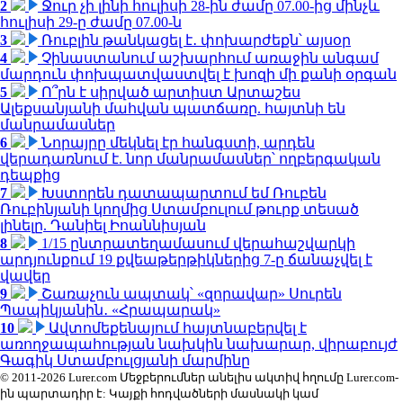
2
Ջուր չի լինի հուլիսի 28-ին ժամը 07.00-ից մինչև
հուլիսի 29-ը ժամը 07.00-ն
3
Ռուբլին թանկացել է․ փոխարժեքն՝ այսօր
4
Չինաստանում աշխարհում առաջին անգամ
մարդուն փոխպատվաստվել է խոզի մի քանի օրգան
5
Ո՞րն է սիրված արտիստ Արտաշես
Ալեքսանյանի մահվան պատճառը. հայտնի են
մանրամասներ
6
Նորայրը մեկնել էր հանգստի, արդեն
վերադառնում է. նոր մանրամասներ՝ ողբերգական
դեպքից
7
Խստորեն դատապարտում եմ Ռուբեն
Ռուբինյանի կողմից Ստամբուլում թուրք տեսած
լինելը. Դանիել Իոաննիսյան
8
1/15 ընտրատեղամասում վերահաշվարկի
արդյունքում 19 քվեաթերթիկներից 7-ը ճանաչվել է
վավեր
9
Շառաչուն ապտակ՝ «զորավար» Սուրեն
Պապիկյանին․ «Հրապարակ»
10
Ավտոմեքենայում հայտնաբերվել է
առողջապահության նախկին նախարար, վիրաբույժ
Գագիկ Ստամբուլցյանի մարմինը
© 2011-2026 Lurer.com Մեջբերումներ անելիս ակտիվ հղումը Lurer.com-
ին պարտադիր է: Կայքի հոդվածների մասնակի կամ