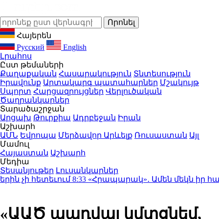
Հայերեն
Русский
English
Լրահոս
Ըստ թեմաների
Քաղաքական
Հասարակություն
Տնտեսություն
Իրավունք
Արտակարգ պատահարներ
Մշակույթ
Սպորտ
Հարցազրույցներ
Վերլուծական
Ծաղրանկարներ
Տարածաշրջան
Արցախ
Թուրքիա
Ադրբեջան
Իրան
Աշխարհ
ԱՄՆ
Եվրոպա
Մերձավոր Արևելք
Ռուսաստան
Այլ
Մամուլ
Հայաստան
Աշխարհ
Մեդիա
Տեսանյութեր
Լուսանկարներ
ն չի հետեւում
8:33
«Հրապարակ»․ Ամեն մեկն իր համակա
«ԱԱԾ պադվալ կմտցնեմ,