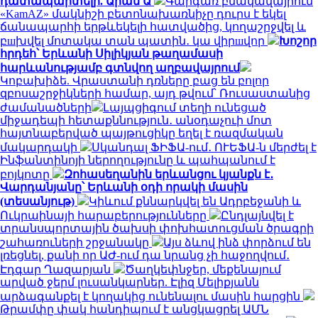
դատապարտելի. Արամ Ա
Գարգառ բնակավայրում
«KamAZ» մակնիշի բետոնախառնիչը դուրս է եկել
ճանապարհի երթևեկելի հատվածից, կողաշրջվել և
բшխվել մոտակա տան պատին․ կա վիրшվոր
Խոշոր
հրդեհ՝ Երևանի Սիլիկյան թաղամասի
հարևանությամբ գտնվող աղբավայրում
Կոբախիձե. Վրաստանի դռները բաց են բոլոր
զբոսաշրջիկների համար, այդ թվում՝ Ռուսաստանից
ժամանածների
Լայպցիգում տեղի ունեցած
միջադեպի հետաքննություն․ անօդաչուի մոտ
հայտնաբերված պայթուցիկը եղել է ռազմական
մակարդակի
Սկանդալ ՖԻՖԱ-ում․ ՈՒԵՖԱ-ն մերժել է
Ինֆանտինոյի ներողությունը և պահպանում է
բոյկոտը
Զոհասեղանին երևանցու կյանքն է․
Վարդանյանը՝ Երևանի օդի որակի մասին
(տեսանյութ)
Կիևում քննարկվել են Ադրբեջանի և
Ուկրաինայի հարաբերությունները
Ընդլայնվել է
տրանսպորտային ծախսի փոխհատուցման ծրագրի
շահառուների շրջանակը
Այս ձևով ինձ փորձում են
լռեցնել, քանի որ ԱԺ-ում դա նրանց չի հաջողվում․
Էդգար Ղազարյան
Ծաղկեփնջեր, մեքենայում
արված ջերմ լուսանկարներ. Էլիզ Մելիքյանն
արձագանքել է կողակից ունենալու մասին հարցին
Թրամփը փակ հանդիպում է անցկացրել ԱՄՆ