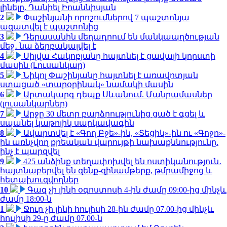
լինելը. Դանիել Իոաննիսյան
2
Փաշինյանի որոշումներով 7 պաշտոնյա
ազատվել է պաշտոնից
3
Դերասանին մեղադրում են մանկապղծության
մեջ․ նա ձերբակալվել է
4
Սիլվա Հակոբյանը հայտնել է ցավալի կորստի
մասին (Լուսանկար)
5
Նիկոլ Փաշինյանը հայտնել է առավոտյան
ստացած «տարօրինակ» նամակի մասին
6
Արտակարգ դեպք Սևանում. Մանրամասներ
(լուսանկարներ)
7
Արջը 30 մետր բարձրությունից ցած է գցել և
սպանել կաթոլիկ սարկավագին
8
Ավարտվել է «Գող Բջե»-ին, «Տեցիկ»-ին ու «Գոջո»-
ին առնչվող քրեական վարույթի նախաքննությունը.
ինչ է պարզվել
9
425 անձինք տեղափոխվել են ոստիկանություն․
հայտնաբերվել են զենք-զինամթերք, թմրամիջոց և
հետախուզվողներ
10
Գազ չի լինի օգոստոսի 4-ին ժամը 09:00-ից մինչև
ժամը 18:00-ն
1
Ջուր չի լինի հուլիսի 28-ին ժամը 07.00-ից մինչև
հուլիսի 29-ը ժամը 07.00-ն