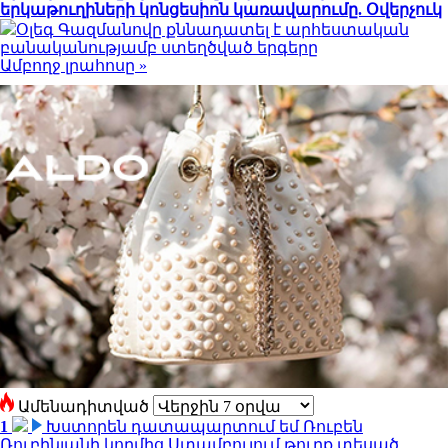
երկաթուղիների կոնցեսիոն կառավարումը. Օվերչուկ
Օլեգ Գազմանովը քննադատել է արհեստական
բանականությամբ ստեղծված երգերը
Ամբողջ լրահոսը »
Ամենադիտված
1
Խստորեն դատապարտում եմ Ռուբեն
Ռուբինյանի կողմից Ստամբուլում թուրք տեսած