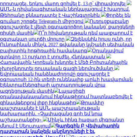
որոտացել․ երկու մարդ զոհվել է, 13-ը՝ վիրավորվել
ԱՄՆ-ն դիվանագիտական ներկայացում է խաղում.
Թեհրանը քննադատել է Վաշինգտոնին
Փորձել են
գումար շորթել Telegram-ի միջոցով
Ուռուցքաբանը
զգուշացրել է վեյփ օգտագործող կանանց՝ քաղցկեղի
ռիսկի մասին
Ո՞ր հիվանդության դեմ պայքարում է
օգտակար սուրճի մրուրը
Զելենսկին հույս ունի, որ
Ուկրաինան մինչև 2027 թվականը կմշակի սեփական
բալիստիկ հրթիռային համակարգ
Օդանավում
գտնվող 13 ուղևոր է տուժել. Հնդկաստան
Հարավային Կորեան խնդրել է Մեծ Բրիտանիային
չխոչընդոտել ռուսական գազի ներմուծմանը
Եվրոպական հանձնաժողովը զգուշացրել է
օգոստոսի 12-ին տեղի ունենալիք արևի խավարման
էլեկտրաէներգիայի արտադրության վրա
ազդեցության մասին
Լայպցիգի
օդանավակայանում ինքնաթիռում հայտնաբերվել է
զինամթերքով լիքը ինքնաթիռ
Թրամփը
պաշտպանել է ԱՄՆ պաշտպանության
նախարարին․ «Չափազանց գոհ եմ նրա
աշխատանքից»
Մինչև հինգ հազար միգրանտ
մնում է Սեուտայում
Գարեգին Բ Վեփահառին
դատարան կանչելն անընդունելի է եւ