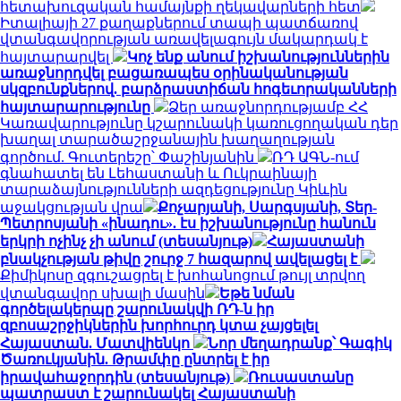
հետախուզական համայնքի ղեկավարների հետ
Իտալիայի 27 քաղաքներում տապի պատճառով
վտանգավորության առավելագույն մակարդակ է
հայտարարվել
Կոչ ենք անում իշխանություններին
առաջնորդվել բացառապես օրինականության
սկզբունքներով. բարձրաստիճան հոգեւորականների
հայտարարությունը
Ձեր առաջնորդությամբ ՀՀ
Կառավարությունը կշարունակի կառուցողական դեր
խաղալ տարածաշրջանային խաղաղության
գործում. Գուտերեշը՝ Փաշինյանին
ՌԴ ԱԳՆ-ում
գնահատել են Լեհաստանի և Ուկրաինայի
տարաձայնությունների ազդեցությունը Կիևին
աջակցության վրա
Քոչարյանի, Սարգսյանի, Տեր-
Պետրոսյանի «ինադու». էս իշխանությունը հանուն
երկրի ոչինչ չի անում (տեսանյութ)
Հայաստանի
բնակչության թիվը շուրջ 7 հազարով ավելացել է
Քիմիկոսը զգուշացրել է խոհանոցում թույլ տրվող
վտանգավոր սխալի մասին
Եթե նման
գործելակերպը շարունակվի ՌԴ-ն իր
զբոսաշրջիկներին խորհուրդ կտա չայցելել
Հայաստան. Մատվիենկո
Նոր մեղադրանք՝ Գագիկ
Ծառուկյանին. Թրամփը ընտրել է իր
իրավահաջորդին (տեսանյութ)
Ռուսաստանը
պատրաստ է շարունակել Հայաստանի