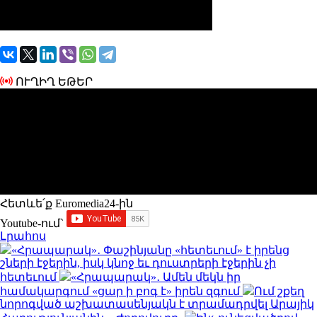
ՈՒՂԻՂ ԵԹԵՐ
Հետևե՛ք Euromedia24-ին
Youtube-ում`
Լրահոս
«Հրապարակ»․ Փաշինյանը «հետեւում» է իրենց
շների էջերին, իսկ կնոջ եւ դուստրերի էջերին չի
հետեւում
«Հրապարակ»․ Ամեն մեկն իր
համակարգում «ցար ի բոգ է» իրեն զգում
Ում շքեղ
նորոգված աշխատասենյակն է տրամադրվել Արայիկ