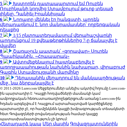
5
Խստորեն դատապարտում եմ Ռուբեն
Ռուբինյանի կողմից Ստամբուլում թուրք տեսած
լինելը. Դանիել Իոաննիսյան
6
Նորայրը մեկնել էր հանգստի, արդեն
վերադառնում է. նոր մանրամասներ՝ ողբերգական
դեպքից
7
1/15 ընտրատեղամասում վերահաշվարկի
արդյունքում 19 քվեաթերթիկներից 7-ը ճանաչվել է
վավեր
8
Շառաչուն ապտակ՝ «զորավար» Սուրեն
Պապիկյանին․ «Հրապարակ»
9
Ավտոմեքենայում հայտնաբերվել է
առողջապահության նախկին նախարար, վիրաբույժ
Գագիկ Ստամբուլցյանի մարմինը
10
Դերասանին մեղադրում են մանկապղծության
մեջ․ նա ձերբակալվել է
© 2011-2026 Lurer.com Մեջբերումներ անելիս ակտիվ հղումը Lurer.com-
ին պարտադիր է: Կայքի հոդվածների մասնակի կամ
ամբողջական հեռուստառադիոընթերցումն առանց Lurer.com-ին
հղման արգելվում է:Կայքում արտահայտված կարծիքները
պարտադիր չէ, որ համընկնեն կայքի խմբագրության տեսակետի
հետ:Գովազդների բովանդակության համար կայքը
պատասխանատվություն չի կրում:
Հետադարձ կապ
Մեր մասին
Գովազդատուներին