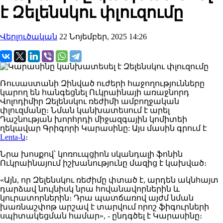
է Զելենսկու փլուզումը
Վերլուծական
22 Նոյեմբեր, 2025 14:26
Ռուսաստանի
Զինված
ուժերի
հաջողությունները
կարող
են հանգեցնել Ուկրաինայի առաջնորդ
Վոլոդիմիր Զելենսկու ռեժիմի ամբողջական
փլուզմանը։ Նման կանխատեսում է արել
Դաշնության խորհրդի միջազգային կոմիտեի
ղեկավար Գրիգորի Կարասինը:
Այս մասին գրում է
Lenta-ն
։
Նրա
խոսքով
՝ կոռուպցիոն
սկանդալի
ֆոնին
Ուկրաինայում իշխանությունը
մազից
է կախված
։
«Այն, որ Զելենսկու ռեժիմը
փտած
է
, արդեն ակնհայտ
դարձավ
նույնիսկ
նրա հովանավորներին
և
կուրատորներին։
Դրա
պատճառով
ա
յժմ նման
խառնաշփոթ արշավ է տարվում որոշ ֆիգուրների
սպիտակեցման համար»
, - ընդգծել է Կարասինը։