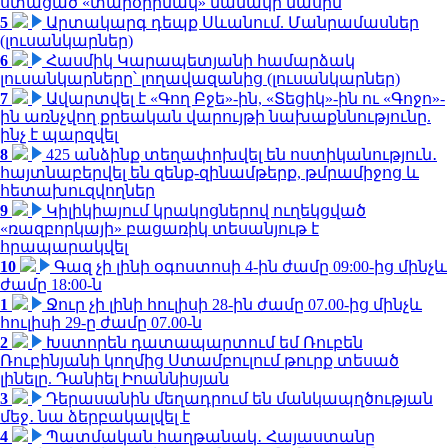
ստացած «տարօրինակ» նամակի մասին
5
Արտակարգ դեպք Սևանում. Մանրամասներ
(լուսանկարներ)
6
Հասմիկ Կարապետյանի համարձակ
լուսանկարները՝ լողավազանից (լուսանկարներ)
7
Ավարտվել է «Գող Բջե»-ին, «Տեցիկ»-ին ու «Գոջո»-
ին առնչվող քրեական վարույթի նախաքննությունը.
ինչ է պարզվել
8
425 անձինք տեղափոխվել են ոստիկանություն․
հայտնաբերվել են զենք-զինամթերք, թմրամիջոց և
հետախուզվողներ
9
Կիլիկիայում կրակոցներով ուղեկցված
«ռազբորկայի» բացառիկ տեսանյութ է
հրապարակվել
10
Գազ չի լինի օգոստոսի 4-ին ժամը 09:00-ից մինչև
ժամը 18:00-ն
1
Ջուր չի լինի հուլիսի 28-ին ժամը 07.00-ից մինչև
հուլիսի 29-ը ժամը 07.00-ն
2
Խստորեն դատապարտում եմ Ռուբեն
Ռուբինյանի կողմից Ստամբուլում թուրք տեսած
լինելը. Դանիել Իոաննիսյան
3
Դերասանին մեղադրում են մանկապղծության
մեջ․ նա ձերբակալվել է
4
Պատմական հաղթանակ․ Հայաստանը