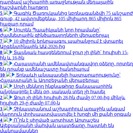
դարձավ աշխարհի առաջնության մեդալային
հաշվարկի հաղթող
5
Գագիկ Ծառուկյանից կբռնագանձվի 75 անշարժ
գույք, 42 ավտոմեքենա, 105 միլիարդ 865 միլիոն 865
հազար դրամ
6
Սուրեն Պապիկյանի նոր հրամանը՝
ժամկետային զինծառայողների վերաբերյալ
7
10 միլիոն երկրպագու պահանջում է վտարել
Արգենտինային ԱԱ-2026-ից
8
Տասնյակ հասցեներում ջուր չի լինի՝ հուլիսի 15-
ին և 16-ին
9
Հայաստանի ամենավտանգավոր օձերը. որտեղ
են դրանք ամենաշատը հանդիպում
10
Տոկաևի անսպասելի հայտարարությունը՝
Հայաստանի և Ադրբեջանի վերաբերյալ
1
Սոչի մեկնող ինքնաթիռը ճանապարհին
անցկացրել է մեկ օր, սակայն տեղ չի հասել
2
Ջուր չի լինի հուլիսի 28-ին ժամը 07.00-ից մինչև
հուլիսի 29-ը ժամը 07.00-ն
3
Չինաստանում աշխարհում առաջին անգամ
մարդուն փոխպատվաստվել է խոզի մի քանի օրգան
4
Ո՞րն է սիրված արտիստ Արտաշես
Ալեքսանյանի մահվան պատճառը. հայտնի են
մանրամասներ