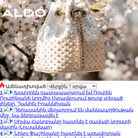
Ամենադիտված
1
Խստորեն դատապարտում եմ Ռուբեն
Ռուբինյանի կողմից Ստամբուլում թուրք տեսած
լինելը. Դանիել Իոաննիսյան
2
Դերասանին մեղադրում են մանկապղծության
մեջ․ նա ձերբակալվել է
3
Սիլվա Հակոբյանը հայտնել է ցավալի կորստի
մասին (Լուսանկար)
4
Նիկոլ Փաշինյանը հայտնել է առավոտյան