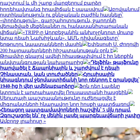
դաշտում և մի շարք մարզերում բարձր
հրդեհավտանգ իրավիճակ է սպասվում
Աբովյանում
ոստիկանություն ու քննչական բաժին հասնելը՝
«փորձություն»․ գարշահոտություն, ջարդոնի
վերածված մեքենաներ ու հակասանիտարական
վիճակ
«TRIPP-ը Ադրբեջանին անխոչընդոտ մուտք
կտա դեպի Նախիջևան»․ ԱՄՆ դիվանագետը՝
երթուղու նպատակների մասին
Եփեսոսի Ս. Ժողովի
200 հայրապետների հիշատակության օրն է
Թրամփը գնալով ավելի հիասթափվում է իր ներքին
անվտանգության նախարարից
«Դելֆին» թայֆունը
հարվածել է Ճապոնիային և շարժվում է դեպի
Չինաստան․ կան տուժածներ
Հյուսիսային
կիսագնդում ջերմաստիճանի նոր ռեկորդ է գրանցվել՝
1940-ից ի վեր ամենաբարձրը
Ֆոն դեր Լայենը
կտրուկ է արտահայտվել Ռուսաստանի հասցեին
Սեուտայի ​​պաշտպանությունը ուժեղացվել է
միգրանտների հնարավոր նոր հոսքի պատճառով
Հեռացող պատգամավորների հաշվին՝ 5 մլն դրամ.
Զգուշացրել են՝ ոչ մեկին չասել պարգեւավճարի չափը
Ամբողջ լրահոսը »