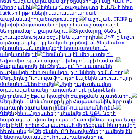
հետ ռազմավարական գործընկերությունը․ Վան Ին՝
Միրզոյանին
Զելենսկին բացահայտել է ԱՄՆ-ի հետ
Patriot-ի հրթիռների մատակարարման
պայմանավորվածությունները
Փաշինյան․ TRIPP-ը
կփոխի Հայաստանի դիրքը համաշխարհային
ներդրումային քարտեզում
Տղամարդը ծեծել է
շտապօգնության բժշկին և վարորդին
ՄԻՊ-ը կոշտ
արձագանքել է․ քրեական գործով անձնական ու
ընտանեկան տվյալների հրապարակումն
անընդունելի է
Գերմանիային մեղադրել են
Եվրամիության գազային խնդիրների համար
Բացահայտվել են Զելենսկու՝ Ռուսաստանի
դաշնակցի հետ բանակցությունների թեմաները
Մեդվեդևը Ուրսուլա ֆոն դեր Լայենին արտասովոր
մականուններ է տվել
Սիցիլիայի գլխավոր
օդանավակայանը դադարեցրել է չվերթների
ընդունումը Էթնա հրաբխի ժայթքման պատճառով
Մեդվեդև․ «Արևմուտքը կլքի Հայաստանին, երբ այն
դադարի օգտակար լինել Ռուսաստանի դեմ»
Գելենջիկում լողափերը փակվել են ԱԹՍ-ների
հարձակման վտանգի պատճառով
Քաղաքագետը
նշել է ԵՄ-ի հետ Հայաստանի մերձեցման հնարավոր
հետևանքը
Զելենսկի․ ՌԴ հարվածները ավերել են
էլեկտրակայաններ, հիվանդանոցներ ու