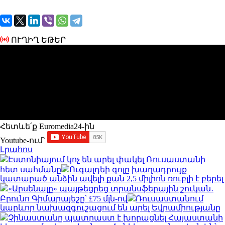
ՈՒՂԻՂ ԵԹԵՐ
Հետևե՛ք Euromedia24-ին
Youtube-ում`
Լրահոս
Էստոնիայում կոչ են արել փակել Ռուսաստանի
հետ սահմանը
Ուգալդեի գոլը խաղադրույք
կատարած անձին ավելի քան 2,5 միլիոն ռուբլի է բերել
«Արսենալը» պայթեցրեց տրանսֆերային շուկան․
Բրունո Գիմարայեշը՝ £75 մլն-ով
Ռուսաստանում
կարևոր նախազգուշացում են արել Եվրամիությանը
Չինաստանը պատրաստ է խորացնել Հայաստանի