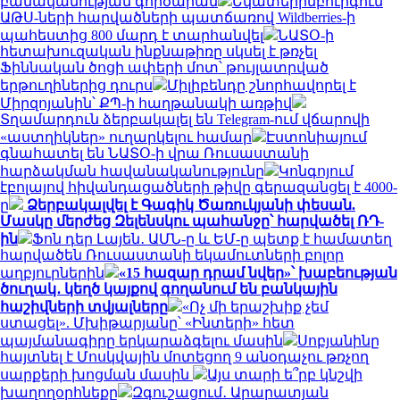
բանականության գործարան
Եկատերինբուրգում
ԱԹՍ-ների հարվածների պատճառով Wildberries-ի
պահեստից 800 մարդ է տարհանվել
ՆԱՏՕ-ի
հետախուզական ինքնաթիռը սկսել է թռչել
Ֆիննական ծոցի ափերի մոտ՝ թույլատրված
երթուղիներից դուրս
Միլիբենդը շնորհավորել է
Միրզոյանին՝ ՔՊ-ի հաղթանակի առթիվ
Տղամարդուն ձերբակալել են Telegram-ում վճարովի
«աստղիկներ» ուղարկելու համար
Էստոնիայում
գնահատել են ՆԱՏՕ-ի վրա Ռուսաստանի
հարձակման հավանականությունը
Կոնգոյում
էբոլայով հիվանդացածների թիվը գերազանցել է 4000-
ը
Ձերբակալվել է Գագիկ Ծառուկյանի փեսան.
Մասկը մերժեց Զելենսկու պահանջը՝ հարվածել ՌԴ-
ին
Ֆոն դեր Լայեն․ ԱՄՆ-ը և ԵՄ-ը պետք է համատեղ
հարվածեն Ռուսաստանի եկամուտների բոլոր
աղբյուրներին
«15 հազար դրամ նվեր»՝ խաբեության
ծուղակ․ կեղծ կայքով գողանում են բանկային
հաշիվների տվյալները
«Ոչ մի երաշխիք չեմ
ստացել». Մխիթարյանը՝ «Ինտերի» հետ
պայմանագիրը երկարաձգելու մասին
Սոբյանինը
հայտնել է Մոսկվային մոտեցող 9 անօդաչու թռչող
սարքերի խոցման մասին
Այս տարի ե՞րբ կնշվի
խաղողօրհնեքը
Զգուշացում․ Արարատյան