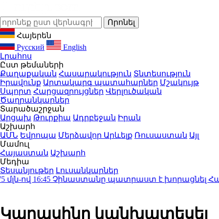
Հայերեն
Русский
English
Լրահոս
Ըստ թեմաների
Քաղաքական
Հասարակություն
Տնտեսություն
Իրավունք
Արտակարգ պատահարներ
Մշակույթ
Սպորտ
Հարցազրույցներ
Վերլուծական
Ծաղրանկարներ
Տարածաշրջան
Արցախ
Թուրքիա
Ադրբեջան
Իրան
Աշխարհ
ԱՄՆ
Եվրոպա
Մերձավոր Արևելք
Ռուսաստան
Այլ
Մամուլ
Հայաստան
Աշխարհ
Մեդիա
Տեսանյութեր
Լուսանկարներ
ն-ով
16:45
Չինաստանը պատրաստ է խորացնել Հայաստ
Կարասինը կանխատեսել