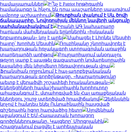
համալսարաններ
Ի՞նչ է Patriot հրթիռային
համակարգը և ինչու են դրա պաշարները սպառվում
ամբողջ աշխարհում
Թուրքիան փակում է Սև ծովի
ճանապարհը․ Նովոռոսիյսկ մեկնող նավերի անցումը
սահմանափակվում է
Իրանի ԱԳ նախարարը
հարևան մահմեդական երկրներին «իսկական
եղբայրության» կոչ է արել
Մահացել է Լիոնել Մեսսիի
հայրը՝ Խորխե Մեսսին
Ռուբինյանը շնորհավորել է
խաղաղության հռչակագրի ստորագրման առաջին
տարեդարձի առիթով
Բուլղարիայում անօդաչու
թռչող սարք է պայթել գազատարի կոմպրեսորային
կայանից մեկ կիլոմետր հեռավորության վրա
Ֆրանսիան ողջունում է հայ-ադրբեջանական
խաղաղության գործընթացը․ «Խաղաղությունը
պետք է վերածվի շոշափելի իրականության»
Եկեղեցիների համաշխարհային խորհուրդը
ահազանգում է․ մտահոգված են Հայ առաքելական
եկեղեցու շուրջ ստեղծված իրավիճակով
Զելենսկին
կոչով է հանդես եկել Ուկրաինային հասցված
գիշերային հզոր հարվածից հետո
Սլովենիան
աջակցում է ԵՄ-Հայաստան խորացող
գործընկերությանը․ Կայզերը՝ Միրզոյանին
Հրազդանում բացվել է արհեստական