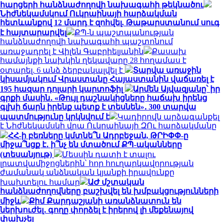
հարցերի հանձնաժողովի նախագահի թեկնածու
Նիժնեկամսկում Ուկրաինայի հարձակման
հետևանքով 12 մարդ է զոհվել. Թաթարստանում սուգ
է հայտարարվել
ՔՊ-ն պաշտպանության
հանձնաժողովի նախագահի պաշտոնում
առաջադրել է Վիլեն Գաբրիելյանին
Քասախ
համայնքի նախկին ղեկավարը 28 հողամաս է
օտարել. 6 անձ ձերբակալվել է
Տարվա առաջին
կիսամյակում Վրաստանը Հայաստանին վաճառել է
195 հազար դոլարի կարտոֆիլ
Արմեն Այվազյանը՝ իր
գրքի մասին․ «Թույլ դաշնակիցները հաճախ իրենց
գլխի ճարն իրենք պետք է տեսնեն»․ 300 տարվա
պատմությունը կրկնվում է
Կադիրովն արձագանքել
է Նիժնեկամսկի վրա Ուկրաինայի ԶՈւ հարձակմանը
ՀՀ-ի բեռները կմտնե՞ն Ադրբեջան, ԹՐԻՓՓ-ը
միջա՞նցք է․ ի՞նչ են մտածում ՔՊ-ականները
(տեսանյութ)
Մեսսին դատի է տալու
լրատվամիջոցներին՝ հոր հուղարկավորության
ժամանակ անձնական կյանքի իրավունքը
խախտելու համար
ԱԺ մշտական
հանձնաժողովները բաշխվել են խմբակցությունների
միջև
Քիմ Քարդաշյանի առանձնատուն են
ներխուժել․ գողը փորձել է իրերով լի մեքենայով
փախչել