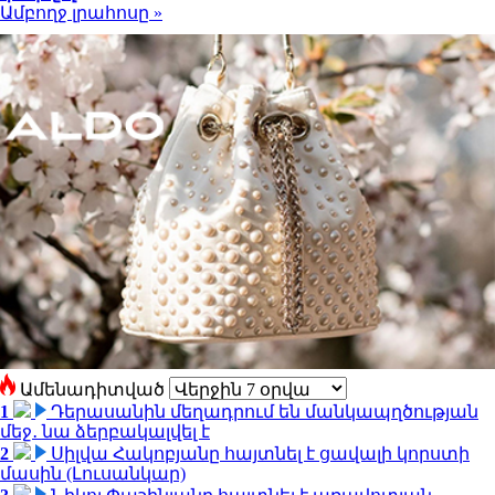
Ամբողջ լրահոսը »
Ամենադիտված
1
Դերասանին մեղադրում են մանկապղծության
մեջ․ նա ձերբակալվել է
2
Սիլվա Հակոբյանը հայտնել է ցավալի կորստի
մասին (Լուսանկար)