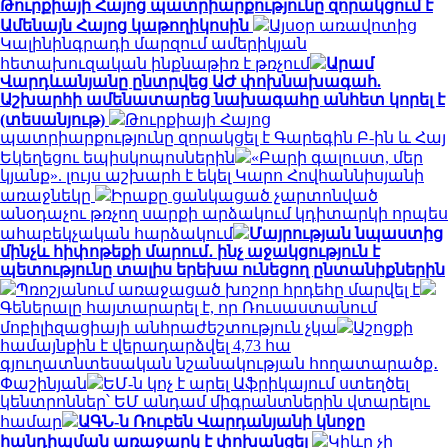
Թուրքիայի Հայոց պատրիարքությունը զորակցում է
Ամենայն Հայոց կաթողիկոսին
Այսօր առավոտից
Կալինինգրադի մարզում ամերիկյան
հետախուզական ինքնաթիռ է թռչում
Արամ
Վարդևանյանը ընտրվեց ԱԺ փոխնախագահ.
Աշխարհի ամենատարեց նախագահը անհետ կորել է
(տեսանյութ)
Թուրքիայի Հայոց
պատրիարքությունը զորակցել է Գարեգին Բ-ին և Հայ
Եկեղեցու եպիսկոպոսներին
«Բարի գալուստ, մեր
կյանք». լույս աշխարհ է եկել Կարո Հովհաննիսյանի
առաջնեկը
Իրաքը ցանկացած չարտոնված
անօդաչու թռչող սարքի արձակում կդիտարկի որպես
ահաբեկչական հարձակում
Մայրության նպաստից
մինչև հիփոթեքի մարում․ ինչ աջակցություն է
պետությունը տալիս երեխա ունեցող ընտանիքներին
Պռոշյանում առաջացած խոշոր հրդեհը մարվել է
Գեներալը հայտարարել է, որ Ռուսաստանում
մոբիլիզացիայի անհրաժեշտություն չկա
Աշոցքի
համայնքին է վերադարձվել 4,73 հա
գյուղատնտեսական նշանակության հողատարածք․
Փաշինյան
ԵՄ-ն կոչ է արել Աֆրիկայում ստեղծել
կենտրոններ՝ ԵՄ անդամ միգրանտներին վտարելու
համար
ԱԳՆ-ն Ռուբեն Վարդանյանի կնոջը
հանդիպման առաջարկ է փոխանցել
Կիևը չի