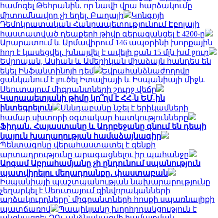
համոզել Թեհրանին, որ նավի վրա հարձակումը
միտումնավոր չի եղել․ Բաղայի
Կոնգոյի
Դեմոկրատական ​​Հանրապետությունում Էբոլայի
հաստատված դեպքերի թիվը գերազանցել է 4200-ը
Արարատում և Արմավիրում 146 ապօրինի խորքային
հոր է կասեցվել․ խնայվել է ավելի քան 15 մլն խմ ջուր
Եվրոպան, Ասիան և Ամերիկան ​​միաձայն հանդես են
եկել Ինֆանտինոյի դեմ
Եվրահանձնաժողովը
ցանկանում է լուծել Իտալիայի և Իսպանիայի միջև
Սեուտայում միգրանտների շուրջ վեճը
Կարապետյանի թիմը կո՞ղմ է ՀՀ-ն ԵՄ-ին
ինտեգրելուն
Սննդաբանը նշել է երիկամների
համար սխտորի օգտակար հատկությունները
Ֆիդան․ Հայաստանը և Ադրբեջանը գնում են դեպի
կայուն խաղաղության համաձայնագիր
Պենտագոնը վերահաստատել է զենքի
արտադրությունը արագացնելու իր պահանջը
Արգամ Աբրահամյանը չի ընդունում սպանություն
պատվիրելու մեղադրանքը․ փաստաբան
Իսպանիայի պաշտպանության նախարարությունը
չեղարկել է Սեուտայում զինվորականների
արձակուրդները՝ միգրանտների հոսքի սպառնալիքի
պատճառով
Պապիկյանը խորհրդակցություն է
անցկացրել ԶՈւ անձնակազմի համալրման