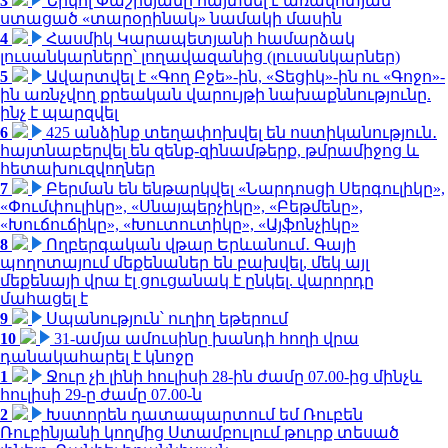
3
Նիկոլ Փաշինյանը հայտնել է առավոտյան
ստացած «տարօրինակ» նամակի մասին
4
Հասմիկ Կարապետյանի համարձակ
լուսանկարները՝ լողավազանից (լուսանկարներ)
5
Ավարտվել է «Գող Բջե»-ին, «Տեցիկ»-ին ու «Գոջո»-
ին առնչվող քրեական վարույթի նախաքննությունը.
ինչ է պարզվել
6
425 անձինք տեղափոխվել են ոստիկանություն․
հայտնաբերվել են զենք-զինամթերք, թմրամիջոց և
հետախուզվողներ
7
Բերման են ենթարկվել «Նարդոսցի Սերգուլիկը»,
«Փումփուլիկը», «Սնայպերչիկը», «Բեթմենը»,
«Խուճուճիկը», «Խուտուտիկը», «Այֆոնչիկը»
8
Ողբերգական վթար Երևանում․ Գայի
պողոտայում մեքենաներ են բախվել, մեկ այլ
մեքենայի վրա էլ ցուցանակ է ընկել. վարորդը
մահացել է
9
Սպանություն՝ ուղիղ եթերում
10
31-ամյա ամուսինը խանդի հողի վրա
դանակահարել է կնոջը
1
Ջուր չի լինի հուլիսի 28-ին ժամը 07.00-ից մինչև
հուլիսի 29-ը ժամը 07.00-ն
2
Խստորեն դատապարտում եմ Ռուբեն
Ռուբինյանի կողմից Ստամբուլում թուրք տեսած