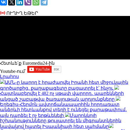
ՈՒՂԻՂ ԵԹԵՐ
Հետևե՛ք Euromedia24-ին
Youtube-ում`
Լրահոս
ԱՄՆ-ը կարող է հրաժարվել Իրանի հետ միջուկային
գործարքից․ քաղաքագետը բացատրել է՝ ինչու
Հայտնաբերվել է 482 ոչ սթափ վարորդ․ պարեկների
անցած շաբաթվա ծառայության արդյունքները
Եղեգիս-Հերմոն ավտոճանապարհին հորդառատ
անձրևի հետևանքով տեղի է ունեցել քարաթափում․
այն դարձել է ոչ երթևեկելի
Մարոկկոյի
իշխանությունները թույլատրել են միգրանտներին
նավակով հատել Իսպանիայի հետ սահմանը