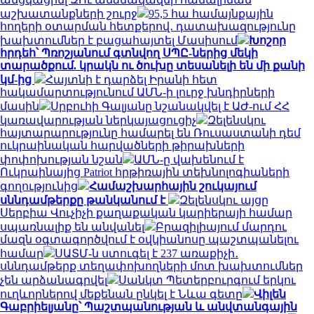
աշխատանքների շուրջ
95,5 հա համայնքային
հողերի օտարման հետքերով․ դատախազությունը
խախտումներ է բացահայտել Մասիսում
Խոշոր
հրդեհ՝ Պռոշյանում գտնվող ՍՊԸ-ներից մեկի
տարածքում. կրակն ու ծուխը տեսանելի են մի քանի
կմ-ից
Հայտնի է դարձել Իրանի հետ
հակամարտությունում ԱՄՆ-ի լուրջ խնդիրների
մասին
Սրբուհի Գալյանը նշանակվել է ԱԺ-ում ՀՀ
կառավարության ներկայացուցիչ
Զելենսկու
հայտարարությունը համարել են Ռուսաստանի դեմ
ուկրաինական հարվածների թիրախների
փոփոխության նշան
ԱՄՆ-ը վախենում է
Ուկրաինայից Patriot հրթիռային տեխնոլոգիաների
գողությունից
Համաշխարհային շուկայում
սննդամթերքը թանկանում է
Զելենսկու այցը
Սերբիա Վուչիչի քաղաքական կարիերայի համար
սպառնալիք են անվանել
Բրազիլիայում մարդու
մազն օգտագործվում է օվկիանոսը պաշտպանելու
համար
ՍԱՏՄ-ն ստուգել է 237 առաքիչի․
սննդամթերք տեղափոխողների մոտ խախտումներ
չեն արձանագրվել
Սանկտ Պետերբուրգում երկու
ուղևորներով մեքենան ընկել է Նևա գետը
Վիլեն
Գաբրիելյանը՝ Պաշտպանության և անվտանգային