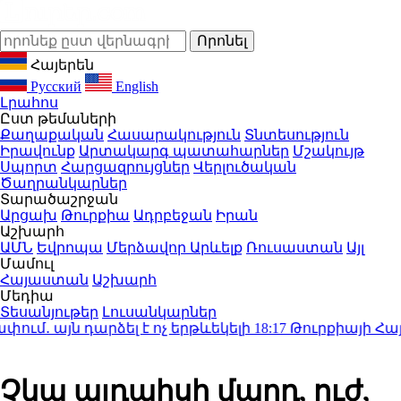
Հայերեն
Русский
English
Լրահոս
Ըստ թեմաների
Քաղաքական
Հասարակություն
Տնտեսություն
Իրավունք
Արտակարգ պատահարներ
Մշակույթ
Սպորտ
Հարցազրույցներ
Վերլուծական
Ծաղրանկարներ
Տարածաշրջան
Արցախ
Թուրքիա
Ադրբեջան
Իրան
Աշխարհ
ԱՄՆ
Եվրոպա
Մերձավոր Արևելք
Ռուսաստան
Այլ
Մամուլ
Հայաստան
Աշխարհ
Մեդիա
Տեսանյութեր
Լուսանկարներ
այն դարձել է ոչ երթևեկելի
18:17
Թուրքիայի Հայոց 
Չկա այդպիսի մարդ, ուժ,