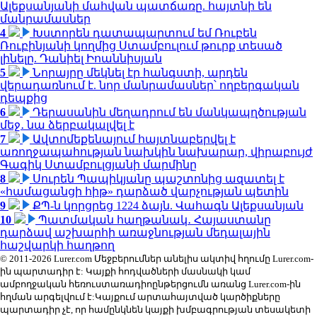
Ալեքսանյանի մահվան պատճառը. հայտնի են
մանրամասներ
4
Խստորեն դատապարտում եմ Ռուբեն
Ռուբինյանի կողմից Ստամբուլում թուրք տեսած
լինելը. Դանիել Իոաննիսյան
5
Նորայրը մեկնել էր հանգստի, արդեն
վերադառնում է. նոր մանրամասներ՝ ողբերգական
դեպքից
6
Դերասանին մեղադրում են մանկապղծության
մեջ․ նա ձերբակալվել է
7
Ավտոմեքենայում հայտնաբերվել է
առողջապահության նախկին նախարար, վիրաբույժ
Գագիկ Ստամբուլցյանի մարմինը
8
Սուրեն Պապիկյանը պաշտոնից ազատել է
«համացանցի հիթ» դարձած վարչության պետին
9
ՔՊ-ն կորցրեց 1224 ձայն. Վահագն Ալեքսանյան
10
Պատմական հաղթանակ․ Հայաստանը
դարձավ աշխարհի առաջնության մեդալային
հաշվարկի հաղթող
© 2011-2026 Lurer.com Մեջբերումներ անելիս ակտիվ հղումը Lurer.com-
ին պարտադիր է: Կայքի հոդվածների մասնակի կամ
ամբողջական հեռուստառադիոընթերցումն առանց Lurer.com-ին
հղման արգելվում է:Կայքում արտահայտված կարծիքները
պարտադիր չէ, որ համընկնեն կայքի խմբագրության տեսակետի