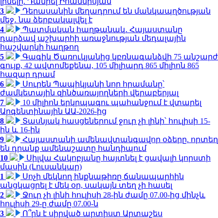
լինելը. Դանիել Իոաննիսյան
3
Դերասանին մեղադրում են մանկապղծության
մեջ․ նա ձերբակալվել է
4
Պատմական հաղթանակ․ Հայաստանը
դարձավ աշխարհի առաջնության մեդալային
հաշվարկի հաղթող
5
Գագիկ Ծառուկյանից կբռնագանձվի 75 անշարժ
գույք, 42 ավտոմեքենա, 105 միլիարդ 865 միլիոն 865
հազար դրամ
6
Սուրեն Պապիկյանի նոր հրամանը՝
ժամկետային զինծառայողների վերաբերյալ
7
10 միլիոն երկրպագու պահանջում է վտարել
Արգենտինային ԱԱ-2026-ից
8
Տասնյակ հասցեներում ջուր չի լինի՝ հուլիսի 15-
ին և 16-ին
9
Հայաստանի ամենավտանգավոր օձերը. որտեղ
են դրանք ամենաշատը հանդիպում
10
Սիլվա Հակոբյանը հայտնել է ցավալի կորստի
մասին (Լուսանկար)
1
Սոչի մեկնող ինքնաթիռը ճանապարհին
անցկացրել է մեկ օր, սակայն տեղ չի հասել
2
Ջուր չի լինի հուլիսի 28-ին ժամը 07.00-ից մինչև
հուլիսի 29-ը ժամը 07.00-ն
3
Ո՞րն է սիրված արտիստ Արտաշես