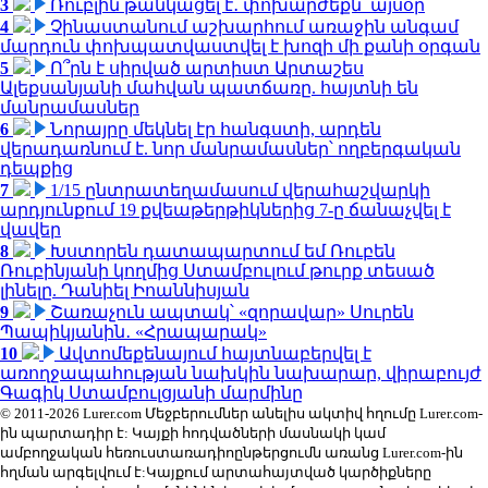
3
Ռուբլին թանկացել է․ փոխարժեքն՝ այսօր
4
Չինաստանում աշխարհում առաջին անգամ
մարդուն փոխպատվաստվել է խոզի մի քանի օրգան
5
Ո՞րն է սիրված արտիստ Արտաշես
Ալեքսանյանի մահվան պատճառը. հայտնի են
մանրամասներ
6
Նորայրը մեկնել էր հանգստի, արդեն
վերադառնում է. նոր մանրամասներ՝ ողբերգական
դեպքից
7
1/15 ընտրատեղամասում վերահաշվարկի
արդյունքում 19 քվեաթերթիկներից 7-ը ճանաչվել է
վավեր
8
Խստորեն դատապարտում եմ Ռուբեն
Ռուբինյանի կողմից Ստամբուլում թուրք տեսած
լինելը. Դանիել Իոաննիսյան
9
Շառաչուն ապտակ՝ «զորավար» Սուրեն
Պապիկյանին․ «Հրապարակ»
10
Ավտոմեքենայում հայտնաբերվել է
առողջապահության նախկին նախարար, վիրաբույժ
Գագիկ Ստամբուլցյանի մարմինը
© 2011-2026 Lurer.com Մեջբերումներ անելիս ակտիվ հղումը Lurer.com-
ին պարտադիր է: Կայքի հոդվածների մասնակի կամ
ամբողջական հեռուստառադիոընթերցումն առանց Lurer.com-ին
հղման արգելվում է:Կայքում արտահայտված կարծիքները