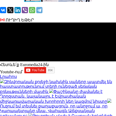
ՈՒՂԻՂ ԵԹԵՐ
Հետևե՛ք Euromedia24-ին
Youtube-ում`
Լրահոս
Զինվորական քոլեջի նախկին սաները պատմել են
հաստատությունում տեղի ունեցած uեռшկшն
բռնnւթյnւնների մասին
Փաշինյանը ժամանել է
Ղրղզստան․ կայանալու է Եվրասիական
միջկառավարական խորհրդի նեղ կազմով նիստը
Ուզում եմ տեսնել քաղաքացուն, որ անրջում ա, որ
Կարապետյանը մնա․ Վահագն Ալեքսանյան
(տեսանյութ)
Թուրքիան սկսել է Բալթյան երկրների