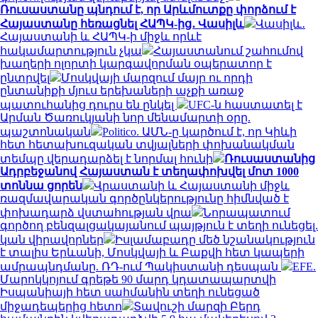
Ռուսաստանը պնդում է, որ Արևմուտքը փորձում է
Հայաստանը հեռացնել ՀԱՊԿ-ից․ Վասիլև
Վասիլև․
Հայաստանի և ՀԱՊԿ-ի միջև որևէ
հակամարտություն չկա
Հայաստանում շահումով
խաղերի ոլորտի կարգավորման օպերատոր է
ընտրվել
Մոսկվայի մարզում մայր ու որդի
ընտանիքի մյուս երեխաների աչքի առաջ
պատուհանից դուրս են ընկել
UFC-ն հաստատել է
Արման Ծառուկյանի նոր մենամարտի օրը.
պաշտոնական
Politico. ԱՄՆ-ը կարծում է, որ Կիևի
հետ հետախուզական տվյալների փոխանակման
տեմպը վերադարձել է նորմալ հունի
Ռուսաստանից
Ադրբեջանով Հայաստան է տեղափոխվել մոտ 1000
տոննա ցորեն
Վրաստանի և Հայաստանի միջև
ռազմավարական գործընկերությունը հիմնված է
փոխադարձ վստահության վրա
Նորապատում
գործող բենզալցակայանում պայթյուն է տեղի ունեցել.
կան վիրավորներ
Իսլամաբադը մեծ նշանակություն
է տալիս Երևանի, Մոսկվայի և Բաքվի հետ կապերի
ամրապնդմանը. ՌԴ-ում Պակիստանի դեսպան
EFE.
Մարոկկոյում գրեթե 90 մարդ կդատապարտվի
Իսպանիայի հետ սահմանին տեղի ունեցած
միջադեպերից հետո
Տավուշի մարզի Բերդ