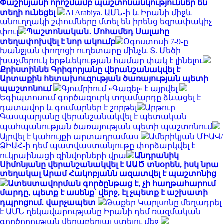
Փաշինյանի որոշմամբ պաշտոնանկություններ են
տեղի ունեցել
Al Arabiya. ԱՄՆ-ի և Իրանի միջև
անուղղակի շփումները մտել են իրենց եզրափակիչ
փուլ
Պաշտոնական․ Մոհամեդ Սալահը
տեղափոխվել է նոր ակումբ
Օգոստոսի 7-9-ը
Խանջյան փողոցի ուղետարը մինչև Տ. Մեծի
խաչմերուկ երթևեկության համար փակ է լինելու
Քրիստիննե Գրիգորյանը վերանշանակվել է
Արտաքին հետախուզության ծառայության պետի
պաշտոնում
Գյումրիում «Գազել» է այրվել
Եգիպտոսում գործազուրկ տղամարդը ձևացել է
դատավոր և գումարներ է շորթել
Արթուր
Գասպարյանը վերանշանակվել է պետական
պահպանության ծառայության պետի պաշտոնում
Այրվել է կահույքի արտադրամաս
Ամերիկյան ՄԻԱՎ/
ՁԻԱՀ-ի դեմ պատվաստանյութը փորձարկվել է
ուկրաինացի զինվորների վրա
Անդրանիկ
Սիմոնյանը վերանշանակվել է ԱԱԾ տնօրեն, իսկ նրա
տեղակալ Արամ Հակոբյանն ազատվել է պաշտոնից
Ատեստավորման գործընթաց է, չի հաղթահարում
մարդը, պետք է ասենք՝ վերջ, էլ չպետք է աշխատի
դպրոցում. վարչապետ
Թաքեր Կարլսոնը մեղադրել
է ԱՄՆ ղեկավարությանը Իրանի դեմ ռազմական
գործողության վերաբերյալ ստելու մեջ