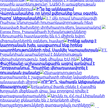
օդային պարեկությունը՝ ՆԱՏՕ-ի առաքելության
շրջանակներում
Ի՞նչ եք ակնկալում
Վարդևանյանից, որ կողմ քվերակեք նրա օգտին․
հարց՝ Ալեքսանյանին
1,7 մլն դրամ կհատկացվի
Ռաիսա Մկրտչյանի հուղարկավորության հետ
կապված ծախսերը փոխհատուցելու նպատակով
Europa Press. Իսպանիայի իշխանությունները
Սեուտային հատկացրել են 6.5 միլիոն եվրո՝
միգրանտներին օգնելու համար
Իրենք պետք է
կարողանան խլել, պայքարում ենք իրենց
ապօրինությունների դեմ. Սամվել Կարապետյան
FT.
Իսլանդիան պահանջում է ձկնորսության
վերահսկողություն, եթե միանա ԵՄ-ին
Նիկոլ
Փաշինյանը աշխատանքային այցով գտնվում է
Ղրղզստանում. Պուտինը վերադասավորել է
ռուսական բանակը
Հետազոտությունը
բացահայտել է շաքարախտի ռիսկը նվազեցնելու
անսպասելի միջոց
#ՈՒՂԻՂ․ Վահագն Ալեքսանյանի
ճեպազրույցը
Երևանում ծառն ընկել է Հասմիկ
Խոջյանի մեքենայի վրա. նա բողոքով դիմել է
քաղաքապետարանին
Աունն ու ՀՀ-ում Լիբանանի
դեսպանը քննարկել են 2 երկրների միջև
հարաբերությունների զարգացման ուղիները