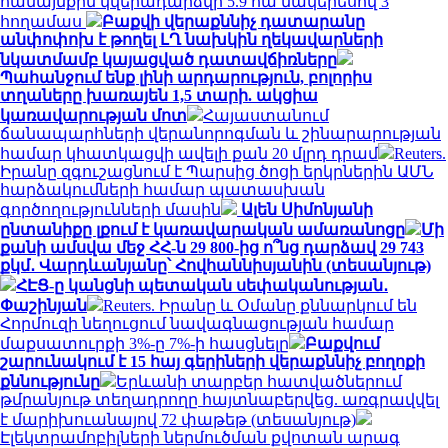
համայնքին կվերադարձվի 5.9 հա մակերեսով 3
հողամաս
Բաքվի վերաքննիչ դատարանը
անփոփոխ է թողել ԼՂ նախկին ղեկավարների
նկատմամբ կայացված դատավճիռները
Պահանջում ենք լինի արդարություն, բոլորիս
տղաները խառայեն 1,5 տարի. ակցիա
կառավարության մոտ
Հայաստանում
ճանապարհների վերանորոգման և շինարարության
համար կհատկացվի ավելի քան 20 մլրդ դրամ
Reuters.
Իրանը զգուշացնում է Պարսից ծոցի երկրներին ԱՄՆ
հարձակումների համար պատասխան
գործողությունների մասին
Ալեն Սիմոնյանի
ընտանիքը լքում է կառավարական ամառանոցը
Մի
քանի ամսվա մեջ ՀՀ-ն 29 800-ից ո՞նց դարձավ 29 743
քկմ․ Վարդևանյանը՝ Հովհաննիսյանին (տեսանյութ)
ՀԷՑ-ը կանցնի պետական սեփականության․
Փաշինյան
Reuters. Իրանը և Օմանը քննարկում են
Հորմուզի նեղուցում նավագնացության համար
մաքսատուրքի 3%-ը 7%-ի հասցնելը
Բաքվում
շարունակում է 15 հայ գերիների վերաքննիչ բողոքի
քննությունը
Երևանի տարբեր հատվածներում
թմրանյութ տեղադրողը հայտնաբերվեց. առգրավվել
է մարիխուանայով 72 փաթեթ (տեսանյութ)
Էլեկտրամոբիլների ներմուծման քվոտան արագ