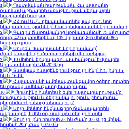
3
Պատմական հաղթանակ․ Հայաստանը
դարձավ աշխարհի առաջնության մեդալային
հաշվարկի հաղթող
4
ՀՀ-ում ԱՄՆ դեսպանատնից լավ լուր․ նոր
հնարավորություններ՝ հայ զինվորականների համար
5
Գագիկ Ծառուկյանից կբռնագանձվի 75 անշարժ
գույք, 42 ավտոմեքենա, 105 միլիարդ 865 միլիոն 865
հազար դրամ
6
Սուրեն Պապիկյանի նոր հրամանը՝
ժամկետային զինծառայողների վերաբերյալ
7
10 միլիոն երկրպագու պահանջում է վտարել
Արգենտինային ԱԱ-2026-ից
8
Տասնյակ հասցեներում ջուր չի լինի՝ հուլիսի 15-
ին և 16-ին
9
Հայաստանի ամենավտանգավոր օձերը. որտեղ
են դրանք ամենաշատը հանդիպում
10
Պուտինը հանդես է եկել հայտարարությամբ.
Խուզարկություն և ձերբակալություն․ թիրախում՝
ընդդիմադիրները (տեսանյութ)
1
Սոչի մեկնող ինքնաթիռը ճանապարհին
անցկացրել է մեկ օր, սակայն տեղ չի հասել
2
Ջուր չի լինի հուլիսի 28-ին ժամը 07.00-ից մինչև
հուլիսի 29-ը ժամը 07.00-ն