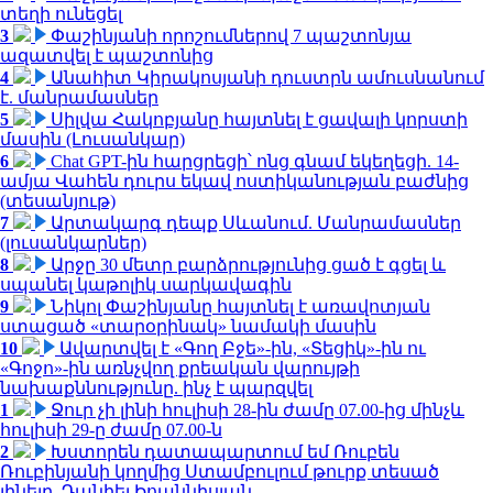
տեղի ունեցել
3
Փաշինյանի որոշումներով 7 պաշտոնյա
ազատվել է պաշտոնից
4
Անահիտ Կիրակոսյանի դուստրն ամուսնանում
է. մանրամասներ
5
Սիլվա Հակոբյանը հայտնել է ցավալի կորստի
մասին (Լուսանկար)
6
Chat GPT-ին հարցրեցի՝ ոնց գնամ եկեղեցի. 14-
ամյա Վահեն դուրս եկավ ոստիկանության բաժնից
(տեսանյութ)
7
Արտակարգ դեպք Սևանում. Մանրամասներ
(լուսանկարներ)
8
Արջը 30 մետր բարձրությունից ցած է գցել և
սպանել կաթոլիկ սարկավագին
9
Նիկոլ Փաշինյանը հայտնել է առավոտյան
ստացած «տարօրինակ» նամակի մասին
10
Ավարտվել է «Գող Բջե»-ին, «Տեցիկ»-ին ու
«Գոջո»-ին առնչվող քրեական վարույթի
նախաքննությունը. ինչ է պարզվել
1
Ջուր չի լինի հուլիսի 28-ին ժամը 07.00-ից մինչև
հուլիսի 29-ը ժամը 07.00-ն
2
Խստորեն դատապարտում եմ Ռուբեն
Ռուբինյանի կողմից Ստամբուլում թուրք տեսած
լինելը. Դանիել Իոաննիսյան