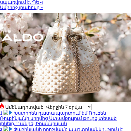
սպառվում է․ ՊԵԿ
Ամբողջ լրահոսը »
Ամենադիտված
1
Խստորեն դատապարտում եմ Ռուբեն
Ռուբինյանի կողմից Ստամբուլում թուրք տեսած
լինելը. Դանիել Իոաննիսյան
2
Փաշինյանի որոշմամբ պաշտոնանկություն է