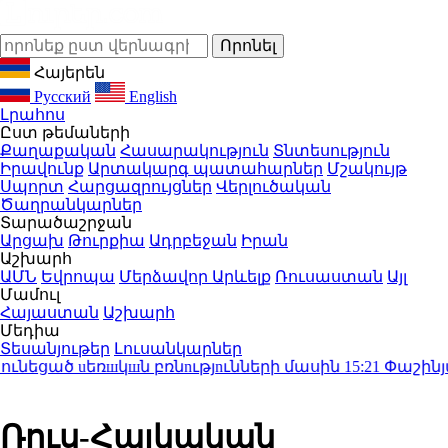
Հայերեն
Русский
English
Լրահոս
Ըստ թեմաների
Քաղաքական
Հասարակություն
Տնտեսություն
Իրավունք
Արտակարգ պատահարներ
Մշակույթ
Սպորտ
Հարցազրույցներ
Վերլուծական
Ծաղրանկարներ
Տարածաշրջան
Արցախ
Թուրքիա
Ադրբեջան
Իրան
Աշխարհ
ԱՄՆ
Եվրոպա
Մերձավոր Արևելք
Ռուսաստան
Այլ
Մամուլ
Հայաստան
Աշխարհ
Մեդիա
Տեսանյութեր
Լուսանկարներ
ծ uեռшկшն բռնnւթյnւնների մասին
15:21
Փաշինյանը ժ
Ռուս-Հայկական