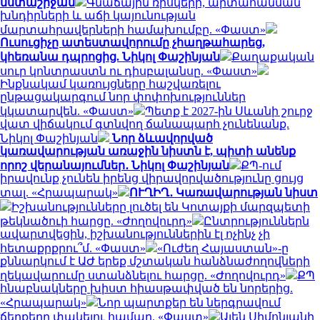
նստաշրջան
Գնաճային ռիսկերի, արտահանման
խնդիրների և աճի կայունության
մարտահրավերների համախումբը. «Փաստ»
Ուսուցիչը ատեստավորումը չհաղթահարեց,
կհեռանա դպրոցից. Նիկոլ Փաշինյան
Քաղաքական
սուր կոնտրաստն ու դիսբալանսը. «Փաստ»
Ինքնակամ կառույցները հաշվառելու
ընթացակարգում նոր փոփոխություններ
կկատարվեն. «Փաստ»
Պետք է 2027-ին Սևանի շուրջ
վատ վիճակում գտնվող ճանապարհ չունենանք.
Նիկոլ Փաշինյան
Նոր ձևավորված
կառավարության առաջին նիստն է, պիտի անենք
որոշ վերանայումներ․ Նիկոլ Փաշինյան
ՔՊ-ում
իրավունք չունեն իրենց վիրավորվածությունը ցույց
տալ. «Հրապարակ»
ՈՒՂԻՂ․ Կառավարության նիստ
Իշխանությունները լուծել են Կոտայքի մարզպետի
թեկնածուի հարցը. «Ժողովուրդ»
Ընտրություններն
ավարտվեցին, իշխանություններին էլ ոչինչ չի
հետաքրքրու՞մ. «Փաստ»
«Ուժեղ Հայաստան»-ը
քննարկում է ԱԺ երեք մշտական հանձնաժողովների
ղեկավարումը ստանձնելու հարցը. «Ժողովուրդ»
ՔՊ
հնաբնակները խիստ հիասթափված են նորերից.
«Հրապարակ»
Նոր պարտքեր են ներգրավում
ճեղքերը փակելու համար. «Փաստ»
Ալեն Սիմոնյանի