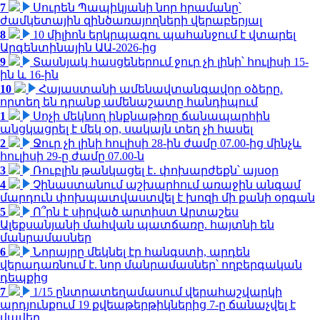
7
Սուրեն Պապիկյանի նոր հրամանը՝
ժամկետային զինծառայողների վերաբերյալ
8
10 միլիոն երկրպագու պահանջում է վտարել
Արգենտինային ԱԱ-2026-ից
9
Տասնյակ հասցեներում ջուր չի լինի՝ հուլիսի 15-
ին և 16-ին
10
Հայաստանի ամենավտանգավոր օձերը.
որտեղ են դրանք ամենաշատը հանդիպում
1
Սոչի մեկնող ինքնաթիռը ճանապարհին
անցկացրել է մեկ օր, սակայն տեղ չի հասել
2
Ջուր չի լինի հուլիսի 28-ին ժամը 07.00-ից մինչև
հուլիսի 29-ը ժամը 07.00-ն
3
Ռուբլին թանկացել է․ փոխարժեքն՝ այսօր
4
Չինաստանում աշխարհում առաջին անգամ
մարդուն փոխպատվաստվել է խոզի մի քանի օրգան
5
Ո՞րն է սիրված արտիստ Արտաշես
Ալեքսանյանի մահվան պատճառը. հայտնի են
մանրամասներ
6
Նորայրը մեկնել էր հանգստի, արդեն
վերադառնում է. նոր մանրամասներ՝ ողբերգական
դեպքից
7
1/15 ընտրատեղամասում վերահաշվարկի
արդյունքում 19 քվեաթերթիկներից 7-ը ճանաչվել է
վավեր