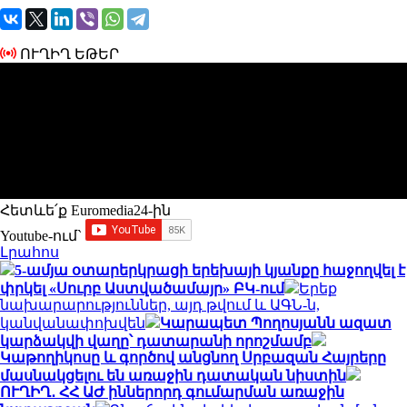
ՈՒՂԻՂ ԵԹԵՐ
Հետևե՛ք Euromedia24-ին
Youtube-ում`
Լրահոս
5-ամյա օտարերկրացի երեխայի կյանքը հաջողվել է
փրկել «Սուրբ Աստվածամայր» ԲԿ-ում
Երեք
նախարարություններ, այդ թվում և ԱԳՆ-ն,
կանվանափոխվեն
Կարապետ Պողոսյանն ազատ
կարձակվի վաղը՝ դատարանի որոշմամբ
Կաթողիկոսը և գործով անցնող Սրբազան Հայրերը
մասնակցելու են առաջին դատական նիստին
ՈՒՂԻՂ․ ՀՀ ԱԺ իններորդ գումարման առաջին