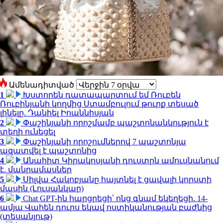
Ամենադիտված
1
Խստորեն դատապարտում եմ Ռուբեն
Ռուբինյանի կողմից Ստամբուլում թուրք տեսած
լինելը. Դանիել Իոաննիսյան
2
Փաշինյանի որոշմամբ պաշտոնանկություն է
տեղի ունեցել
3
Փաշինյանի որոշումներով 7 պաշտոնյա
ազատվել է պաշտոնից
4
Անահիտ Կիրակոսյանի դուստրն ամուսնանում
է. մանրամասներ
5
Սիլվա Հակոբյանը հայտնել է ցավալի կորստի
մասին (Լուսանկար)
6
Chat GPT-ին հարցրեցի՝ ոնց գնամ եկեղեցի. 14-
ամյա Վահեն դուրս եկավ ոստիկանության բաժնից
(տեսանյութ)