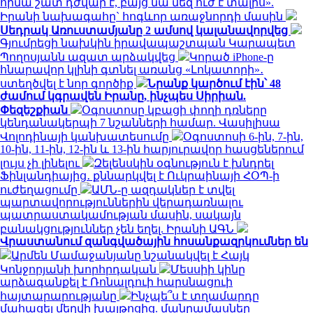
հիմա շատ դժվար է, բայց նա մեզ ուժ է տալիս».
Իրանի նախագահը` հոգևոր առաջնորդի մասին
Սեդրակ Առուստամյանը 2 ամսով կալանավորվեց
Գյումրեցի նախկին իրավապաշտպան Կարապետ
Պողոսյանն ազատ արձակվեց
Կորած iPhone-ը
հնարավոր կլինի գտնել առանց «Լոկատորի»․
ստեղծվել է նոր գործիք
Նրանք կարծում էին՝ 48
ժամում կգրավեն Իրանը, ինչպես Սիրիան.
Փեզեշքիան
Օգոստոսը կբացի փողի դռները
կենդանակերպի 7 նշանների համար. Վասիլիսա
Վոլոդինայի կանխատեսումը
Օգոստոսի 6-ին, 7-ին,
10-ին, 11-ին, 12-ին և 13-ին հարյուրավոր հասցեներում
լույս չի լինելու
Զելենսկին օգնություն է խնդրել
Ֆինլանդիայից․ քննարկվել է Ուկրաինայի ՀՕՊ-ի
ուժեղացումը
ԱՄՆ-ը ազդակներ է տվել
պարտավորություններին վերադառնալու
պատրաստակամության մասին, սակայն
բանակցություններ չեն եղել. Իրանի ԱԳՆ
Վրաստանում զանգվածային հոսանքազրկումներ են
Արմեն Մամաջանյանը նշանակվել է Հայկ
Կոնջորյանի խորհրդական
Մեսսիի կինը
արձագանքել է Ռոնալդուի հարսնացուի
հայտարարությանը
Ինչպե՞ս է տղամարդը
մահացել մեղվի խայթոցից. մանրամասներ