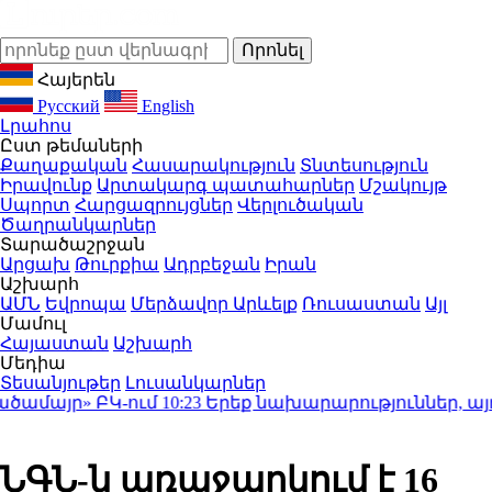
Հայերեն
Русский
English
Լրահոս
Ըստ թեմաների
Քաղաքական
Հասարակություն
Տնտեսություն
Իրավունք
Արտակարգ պատահարներ
Մշակույթ
Սպորտ
Հարցազրույցներ
Վերլուծական
Ծաղրանկարներ
Տարածաշրջան
Արցախ
Թուրքիա
Ադրբեջան
Իրան
Աշխարհ
ԱՄՆ
Եվրոպա
Մերձավոր Արևելք
Ռուսաստան
Այլ
Մամուլ
Հայաստան
Աշխարհ
Մեդիա
Տեսանյութեր
Լուսանկարներ
մայր» ԲԿ-ում
10:23
Երեք նախարարություններ, այդ թ
ՆԳՆ-ն առաջարկում է 16