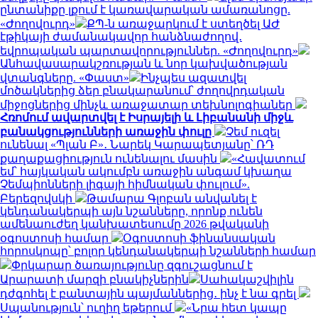
ընտանիքը լքում է կառավարական ամառանոցը.
«Ժողովուրդ»
ՔՊ-ն առաջարկում է ստեղծել ԱԺ
էթիկայի ժամանակավոր հանձնաժողով․
եվրոպական պարտավորություններ. «Ժողովուրդ»
Անհավասարակշռության և նոր կախվածության
վտանգները. «Փաստ»
Ինչպես ազատվել
մոծակներից ձեր բնակարանում՝ ժողովրդական
միջոցներից մինչև առաջատար տեխնոլոգիաներ
Հռոմում ավարտվել է Իսրայելի և Լիբանանի միջև
բանակցությունների առաջին փուլը
Չեմ ուզել
ունենալ «Պլան Բ»․ Նարեկ Կարապետյանը՝ ՌԴ
քաղաքացիություն ունենալու մասին
«Հավատում
եմ՝ հայկական ակումբն առաջին անգամ կխաղա
Չեմպիոնների լիգայի հիմնական փուլում».
Բերեզովսկի
Թամարա Գլոբան անվանել է
կենդանակերպի այն նշանները, որոնք ունեն
ամենաուժեղ կանխատեսումը 2026 թվականի
օգոստոսի համար
Օգոստոսի ֆինանսական
հորոսկոպը՝ բոլոր կենդանակերպի նշանների համար
Փրկարար ծառայությունը զգուշացնում է
Արարատի մարզի բնակիչներին
Սահակաշվիլին
դժգոհել է բանտային պայմաններից․ ինչ է նա գրել
Սպանություն՝ ուղիղ եթերում
«Նրա հետ կապը