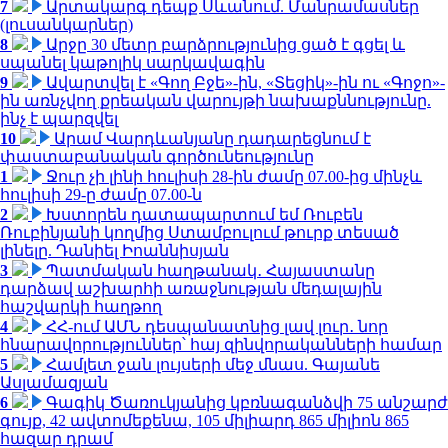
7
Արտակարգ դեպք Սևանում. Մանրամասներ
(լուսանկարներ)
8
Արջը 30 մետր բարձրությունից ցած է գցել և
սպանել կաթոլիկ սարկավագին
9
Ավարտվել է «Գող Բջե»-ին, «Տեցիկ»-ին ու «Գոջո»-
ին առնչվող քրեական վարույթի նախաքննությունը.
ինչ է պարզվել
10
Արամ Վարդևանյանը դադարեցնում է
փաստաբանական գործունեությունը
1
Ջուր չի լինի հուլիսի 28-ին ժամը 07.00-ից մինչև
հուլիսի 29-ը ժամը 07.00-ն
2
Խստորեն դատապարտում եմ Ռուբեն
Ռուբինյանի կողմից Ստամբուլում թուրք տեսած
լինելը. Դանիել Իոաննիսյան
3
Պատմական հաղթանակ․ Հայաստանը
դարձավ աշխարհի առաջնության մեդալային
հաշվարկի հաղթող
4
ՀՀ-ում ԱՄՆ դեսպանատնից լավ լուր․ նոր
հնարավորություններ՝ հայ զինվորականների համար
5
Համլետ ջան լույսերի մեջ մնաս. Գայանե
Ասլամազյան
6
Գագիկ Ծառուկյանից կբռնագանձվի 75 անշարժ
գույք, 42 ավտոմեքենա, 105 միլիարդ 865 միլիոն 865
հազար դրամ