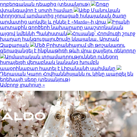
ողբերգական դեպքից (տեսանյութ)
Շոգը
վտանգավոր է սրտի համար
Ալեք Մանուկյան
փողոցում արմատից չորացած հսկայական ծառը
արմատից պոկվել և ընկել է «Mazda»-ի վրա
Իրանի
արտաքին գործերի նախարարը պաշտոնական
այցով կմեկնի Պակիստան
Հուսանք՝ Հորմուզի շուրջ
խաղաղ հանգուցալուծումը կկայանա․ Արտակ
Զաքարյան
Մեծ Բրիտանիայում մի թոշակառու
գերազանցել է ինքնաթիռի թևի վրա քայլելու ռեկորդը
Արմատական տրամադրություններ ունեցող
իսրայելցի վերաբնակ կանանց խումբն
ապօրինաբար հատել է Լիբանանի սահմանը
Դերասան Կարո Հովհաննիսյանն ու կինը պարզել են
երեխայի սեռը (տեսանյութ)
Ամբողջ լրահոսը »