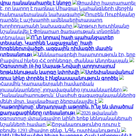
վրա դանակահարել է կնոջը
Թրամփը հայտարարել
է, որ կարող է դառնալ Միացյալ Նահանգների վերջին
հանրապետական ​​նախագահը
Ռուբեն Ռուբինյանը
դարձել է աշխարհի ամենաերիտասարդ
խորհրդարանի նախագահը
Արթուր Խուդինյանը
նշանակվել է Փրկարար ծառայության տնօրենի
տեղակալ
Ո՞ւր կորավ հայի պահանջատեր
տեսակը․ Կարինե Նալչաջյանը՝ հայի
հոգեկերտվածքի, ազգային դիմագծի մասին
(տեսանյութ)
Աննկարագրելի հպարտություն էր, երբ
Բաքվում հնչեց ՀՀ օրհներգը․ Ժաննա Անդրեասյան
Օգոստոսի 10-ից Սայաթ-Նովայի պողոտայում
երթևեկության կարգը կփոխվի
Ստեփանավանում
ռուս կինը փորձել է ինքնասպանություն գործել
Հասմիկ Կարապետյանի համարձակ
լուսանկարները՝ լողավազանից (լուսանկարներ)
Դանակահարություն՝ Մասիսի գազալցակայաններից
մեկի մոտ. կասկածյալը ձերբակալվել է
Կաթողիկոսը՝ մեղադրյալի աթոռին․ ի՞նչ են մտածում
քաղաքացիները (տեսանյութ)
2026 թվականի
օգոստոսը վտանգավոր կլինի երեք կենդանակերպի
նշանների համար
Շրջանառությունից դուրս է
բերվել 1293 միավոր զենք․ ՆԳՆ ոստիկանություն
Ալեն Սիմոնյանից հետո հաջորդը Հայկ Կոնջորյանն է․