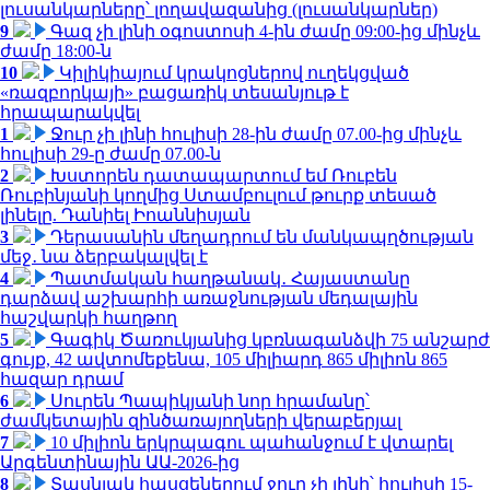
լուսանկարները՝ լողավազանից (լուսանկարներ)
9
Գազ չի լինի օգոստոսի 4-ին ժամը 09:00-ից մինչև
ժամը 18:00-ն
10
Կիլիկիայում կրակոցներով ուղեկցված
«ռազբորկայի» բացառիկ տեսանյութ է
հրապարակվել
1
Ջուր չի լինի հուլիսի 28-ին ժամը 07.00-ից մինչև
հուլիսի 29-ը ժամը 07.00-ն
2
Խստորեն դատապարտում եմ Ռուբեն
Ռուբինյանի կողմից Ստամբուլում թուրք տեսած
լինելը. Դանիել Իոաննիսյան
3
Դերասանին մեղադրում են մանկապղծության
մեջ․ նա ձերբակալվել է
4
Պատմական հաղթանակ․ Հայաստանը
դարձավ աշխարհի առաջնության մեդալային
հաշվարկի հաղթող
5
Գագիկ Ծառուկյանից կբռնագանձվի 75 անշարժ
գույք, 42 ավտոմեքենա, 105 միլիարդ 865 միլիոն 865
հազար դրամ
6
Սուրեն Պապիկյանի նոր հրամանը՝
ժամկետային զինծառայողների վերաբերյալ
7
10 միլիոն երկրպագու պահանջում է վտարել
Արգենտինային ԱԱ-2026-ից
8
Տասնյակ հասցեներում ջուր չի լինի՝ հուլիսի 15-