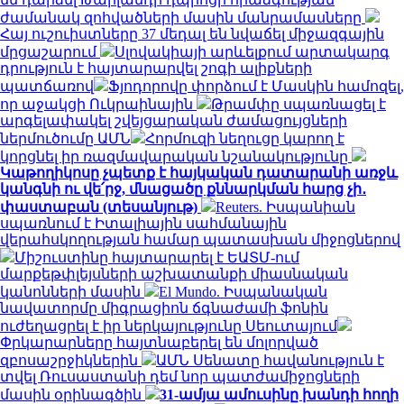
ժամանակ զոհվածների մասին մանրամասները
Հայ ուշուիստները 37 մեդալ են նվաճել միջազգային
մրցաշարում
Սլովակիայի արևելքում արտակարգ
դրություն է հայտարարվել շոգի ալիքների
պատճառով
Ֆյոդորովը փորձում է Մասկին համոզել,
որ աջակցի Ուկրաինային
Թրամփը սպառնացել է
արգելափակել շվեյցարական ժամացույցների
ներմուծումը ԱՄՆ
Հորմուզի նեղուցը կարող է
կորցնել իր ռազմավարական նշանակությունը
Կաթողիկոսը չպետք է հայկական դատարանի առջև
կանգնի ու վե՛րջ, մնացածը քննարկման հարց չի․
փաստաբան (տեսանյութ)
Reuters. Իսպանիան
սպառնում է Իտալիային սահմանային
վերահսկողության համար պատասխան միջոցներով
Միշուստինը հայտարարել է ԵԱՏՄ-ում
մարքեթփլեյսների աշխատանքի միասնական
կանոնների մասին
El Mundo. Իսպանական
նավատորմը միգրացիոն ճգնաժամի ֆոնին
ուժեղացրել է իր ներկայությունը Սեուտայում
Փրկարարները հայտնաբերել են մոլորված
զբոսաշրջիկներին
ԱՄՆ Սենատը հավանություն է
տվել Ռուսաստանի դեմ նոր պատժամիջոցների
մասին օրինագծին
31-ամյա ամուսինը խանդի հողի