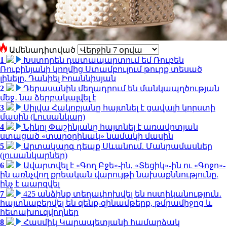
Ամենադիտված
1
Խստորեն դատապարտում եմ Ռուբեն
Ռուբինյանի կողմից Ստամբուլում թուրք տեսած
լինելը. Դանիել Իոաննիսյան
2
Դերասանին մեղադրում են մանկապղծության
մեջ․ նա ձերբակալվել է
3
Սիլվա Հակոբյանը հայտնել է ցավալի կորստի
մասին (Լուսանկար)
4
Նիկոլ Փաշինյանը հայտնել է առավոտյան
ստացած «տարօրինակ» նամակի մասին
5
Արտակարգ դեպք Սևանում. Մանրամասներ
(լուսանկարներ)
6
Ավարտվել է «Գող Բջե»-ին, «Տեցիկ»-ին ու «Գոջո»-
ին առնչվող քրեական վարույթի նախաքննությունը.
ինչ է պարզվել
7
425 անձինք տեղափոխվել են ոստիկանություն․
հայտնաբերվել են զենք-զինամթերք, թմրամիջոց և
հետախուզվողներ
8
Հասմիկ Կարապետյանի համարձակ