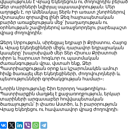
վկայությունն է Վրաց Եկեղեցուն ու ժողովրդին բերած
Ձեր տարիների նվիրյալ սպասավորության։ Մեր
աղոթքն է, որ Ամենակալ Տերն Իր առատ շնորհներով
մշտապես զորավիգ լինի Ձեզ հայրապետական
բարձր առաքելության մեջ՝ խաղաղության ու
օրհնության շավիղներով առաջնորդելու բարեպաշտ
վրաց ժողովրդին։
Ձերդ Սրբություն, սիրեցյալ եղբայր ի Քրիստոս, Հայոց
և Վրաց Եկեղեցիների միջև դարավոր եղբայրական
կապերը՝ խարսխված մեր Տեր Հիսուս Քրիստոսի
սիրո և հարուստ հոգևոր ու պատմական
ժառանգության վրա, վստահ ենք, Ձեր
Պատրիարքության օրոք ևս կշարունակեն ամուր
հիմք ծառայել մեր Եկեղեցիների, ժողովուրդների և
պետությունների գործակցության համար»։
Նորին Սրբությունը Շիո Երրորդ Կաթողիկոս-
Պատրիարքին մաղթել է քաջառողջություն, երկար
տարիների արգասաբեր հովվապետական
ծառայություն՝ ի փառս Աստծո, և ի բարօրություն
Վրաց Եկեղեցու ու հավատավոր վրաց ժողովրդի։