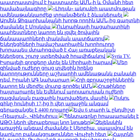
պատրաստվում է հաստատել ԱՄՆ-ի և Օմանի հետ
համաձայնագիրը
«Լիդսն» ակումբի պատմության
ամենաթանկարժեք տրանսֆերն է ձևակերպել
Արմեն Ջիգարխանյանի խորթ որդին ԱՄՆ-ից գաղտնի
ժամանել է Մոսկվա
Ուկրաինայի հացահատիկի
պահեստները կարող են լցվել ծովային
ճանապարհների փակման պատճառով
Եկեղեցիների համաշխարհային խորհուրդը
խորապես մտահոգված է Հայ առաքելական
եկեղեցու շուրջ ստեղծված իրավիճակով
Syria TV.
Իսրայելի զորքերը մտել են Սիրիայի հարավ
Մեր
զինված ուժերը ցույց տվեցին իրենց
կարողությունները աշխարհի ամենաթանկ բանակի
դեմ. Իրանի ԱԳ նախարար
Հղի զբոսաշրջիկներին
կարող են մերժել մուտք գործել ԱՄՆ
Հութիները
հայտարարել են Եմենում պրոսաուդյան ուժերի
ռազմական բազային հարվածելու մասին
Ոսկու
գինը հունիսի 17-ից ի վեր առաջին անգամ
գերազանցել է 4400 դոլարը
Եվս 6 տարի և ընդմիշտ
«Ռեալում»․ Վինիսիուս
Պենտագոնը հրապարակել է
ԱԹՕ-ների վերաբերյալ նոր նյութեր
Զելենսկին
առաջին անգամ ժամանել է Սերբիա․ սպասվում են
կարևոր բանակցություններ Վուչիչի հետ
Հայտնի
են դարձել Թաիլանդի դպրոցի հրաձգության