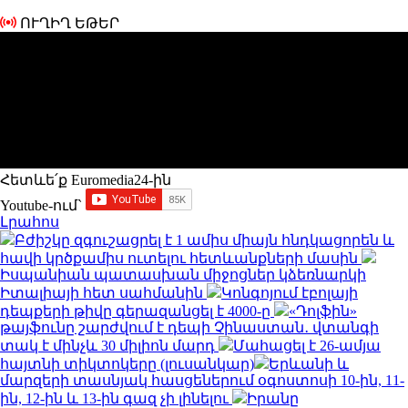
ՈՒՂԻՂ ԵԹԵՐ
Հետևե՛ք Euromedia24-ին
Youtube-ում`
Լրահոս
Բժիշկը զգուշացրել է 1 ամիս միայն հնդկացորեն և
հավի կրծքամիս ուտելու հետևանքների մասին
Իսպանիան պատասխան միջոցներ կձեռնարկի
Իտալիայի հետ սահմանին
Կոնգոյում էբոլայի
դեպքերի թիվը գերազանցել է 4000-ը
«Դոլֆին»
թայֆունը շարժվում է դեպի Չինաստան․ վտանգի
տակ է մինչև 30 միլիոն մարդ
Մահացել է 26-ամյա
հայտնի տիկտոկերը (լուսանկար)
Երևանի և
մարզերի տասնյակ հասցեներում օգոստոսի 10-ին, 11-
ին, 12-ին և 13-ին գազ չի լինելու
Իրանը