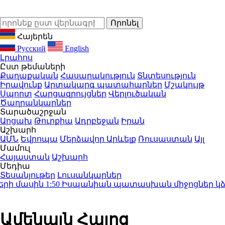
Հայերեն
Русский
English
Լրահոս
Ըստ թեմաների
Քաղաքական
Հասարակություն
Տնտեսություն
Իրավունք
Արտակարգ պատահարներ
Մշակույթ
Սպորտ
Հարցազրույցներ
Վերլուծական
Ծաղրանկարներ
Տարածաշրջան
Արցախ
Թուրքիա
Ադրբեջան
Իրան
Աշխարհ
ԱՄՆ
Եվրոպա
Մերձավոր Արևելք
Ռուսաստան
Այլ
Մամուլ
Հայաստան
Աշխարհ
Մեդիա
Տեսանյութեր
Լուսանկարներ
 մասին
1:50
Իսպանիան պատասխան միջոցներ կձեռնա
Ամենայն Հայոց