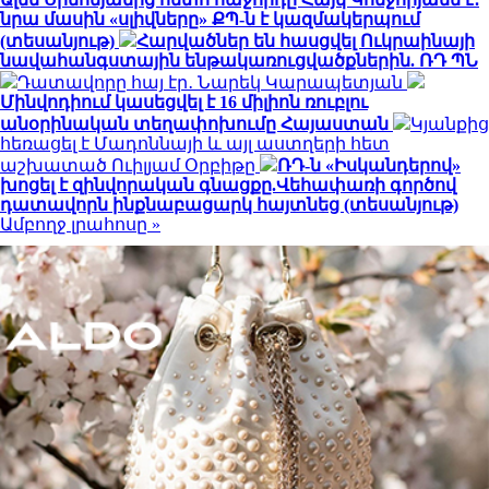
նրա մասին «սլիվները» ՔՊ-ն է կազմակերպում
(տեսանյութ)
Հարվածներ են հասցվել Ուկրաինայի
նավահանգստային ենթակառուցվածքներին. ՌԴ ՊՆ
Դատավորը հայ էր․ Նարեկ Կարապետյան
Մինվոդիում կասեցվել է 16 միլիոն ռուբլու
անօրինական տեղափոխումը Հայաստան
Կյանքից
հեռացել է Մադոննայի և այլ աստղերի հետ
աշխատած Ուիլյամ Օրբիթը
ՌԴ-ն «Իսկանդերով»
խոցել է զինվորական գնացքը.Վեհափառի գործով
դատավորն ինքնաբացարկ հայտնեց (տեսանյութ)
Ամբողջ լրահոսը »