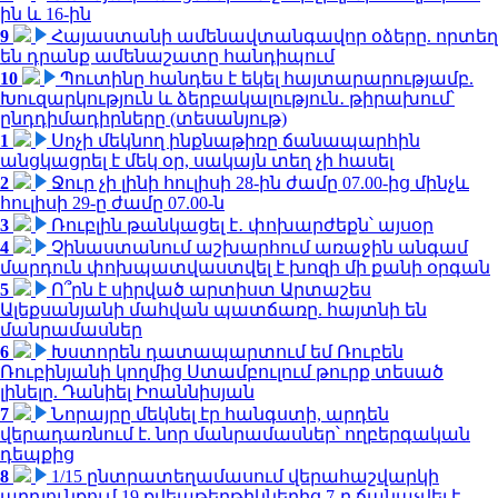
ին և 16-ին
9
Հայաստանի ամենավտանգավոր օձերը. որտեղ
են դրանք ամենաշատը հանդիպում
10
Պուտինը հանդես է եկել հայտարարությամբ.
Խուզարկություն և ձերբակալություն․ թիրախում՝
ընդդիմադիրները (տեսանյութ)
1
Սոչի մեկնող ինքնաթիռը ճանապարհին
անցկացրել է մեկ օր, սակայն տեղ չի հասել
2
Ջուր չի լինի հուլիսի 28-ին ժամը 07.00-ից մինչև
հուլիսի 29-ը ժամը 07.00-ն
3
Ռուբլին թանկացել է․ փոխարժեքն՝ այսօր
4
Չինաստանում աշխարհում առաջին անգամ
մարդուն փոխպատվաստվել է խոզի մի քանի օրգան
5
Ո՞րն է սիրված արտիստ Արտաշես
Ալեքսանյանի մահվան պատճառը. հայտնի են
մանրամասներ
6
Խստորեն դատապարտում եմ Ռուբեն
Ռուբինյանի կողմից Ստամբուլում թուրք տեսած
լինելը. Դանիել Իոաննիսյան
7
Նորայրը մեկնել էր հանգստի, արդեն
վերադառնում է. նոր մանրամասներ՝ ողբերգական
դեպքից
8
1/15 ընտրատեղամասում վերահաշվարկի
արդյունքում 19 քվեաթերթիկներից 7-ը ճանաչվել է