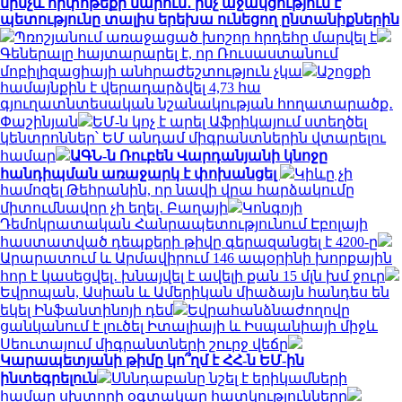
մինչև հիփոթեքի մարում․ ինչ աջակցություն է
պետությունը տալիս երեխա ունեցող ընտանիքներին
Պռոշյանում առաջացած խոշոր հրդեհը մարվել է
Գեներալը հայտարարել է, որ Ռուսաստանում
մոբիլիզացիայի անհրաժեշտություն չկա
Աշոցքի
համայնքին է վերադարձվել 4,73 հա
գյուղատնտեսական նշանակության հողատարածք․
Փաշինյան
ԵՄ-ն կոչ է արել Աֆրիկայում ստեղծել
կենտրոններ՝ ԵՄ անդամ միգրանտներին վտարելու
համար
ԱԳՆ-ն Ռուբեն Վարդանյանի կնոջը
հանդիպման առաջարկ է փոխանցել
Կիևը չի
համոզել Թեհրանին, որ նավի վրա հարձակումը
միտումնավոր չի եղել․ Բաղայի
Կոնգոյի
Դեմոկրատական ​​Հանրապետությունում Էբոլայի
հաստատված դեպքերի թիվը գերազանցել է 4200-ը
Արարատում և Արմավիրում 146 ապօրինի խորքային
հոր է կասեցվել․ խնայվել է ավելի քան 15 մլն խմ ջուր
Եվրոպան, Ասիան և Ամերիկան ​​միաձայն հանդես են
եկել Ինֆանտինոյի դեմ
Եվրահանձնաժողովը
ցանկանում է լուծել Իտալիայի և Իսպանիայի միջև
Սեուտայում միգրանտների շուրջ վեճը
Կարապետյանի թիմը կո՞ղմ է ՀՀ-ն ԵՄ-ին
ինտեգրելուն
Սննդաբանը նշել է երիկամների
համար սխտորի օգտակար հատկությունները