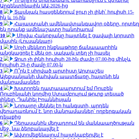
7
10 միլիոն երկրպագու պահանջում է վտարել
Արգենտինային ԱԱ-2026-ից
8
Տասնյակ հասցեներում ջուր չի լինի՝ հուլիսի 15-
ին և 16-ին
9
Հայաստանի ամենավտանգավոր օձերը. որտեղ
են դրանք ամենաշատը հանդիպում
10
Սիլվա Հակոբյանը հայտնել է ցավալի կորստի
մասին (Լուսանկար)
1
Սոչի մեկնող ինքնաթիռը ճանապարհին
անցկացրել է մեկ օր, սակայն տեղ չի հասել
2
Ջուր չի լինի հուլիսի 28-ին ժամը 07.00-ից մինչև
հուլիսի 29-ը ժամը 07.00-ն
3
Ո՞րն է սիրված արտիստ Արտաշես
Ալեքսանյանի մահվան պատճառը. հայտնի են
մանրամասներ
4
Խստորեն դատապարտում եմ Ռուբեն
Ռուբինյանի կողմից Ստամբուլում թուրք տեսած
լինելը. Դանիել Իոաննիսյան
5
Նորայրը մեկնել էր հանգստի, արդեն
վերադառնում է. նոր մանրամասներ՝ ողբերգական
դեպքից
6
Դերասանին մեղադրում են մանկապղծության
մեջ․ նա ձերբակալվել է
7
Ավտոմեքենայում հայտնաբերվել է