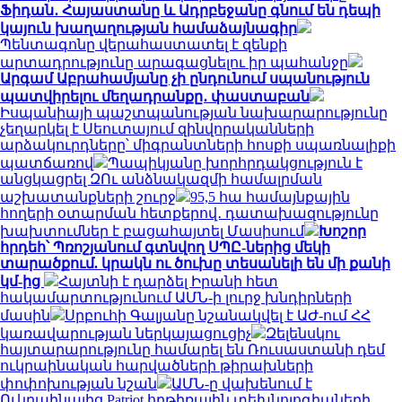
Ֆիդան․ Հայաստանը և Ադրբեջանը գնում են դեպի
կայուն խաղաղության համաձայնագիր
Պենտագոնը վերահաստատել է զենքի
արտադրությունը արագացնելու իր պահանջը
Արգամ Աբրահամյանը չի ընդունում սպանություն
պատվիրելու մեղադրանքը․ փաստաբան
Իսպանիայի պաշտպանության նախարարությունը
չեղարկել է Սեուտայում զինվորականների
արձակուրդները՝ միգրանտների հոսքի սպառնալիքի
պատճառով
Պապիկյանը խորհրդակցություն է
անցկացրել ԶՈւ անձնակազմի համալրման
աշխատանքների շուրջ
95,5 հա համայնքային
հողերի օտարման հետքերով․ դատախազությունը
խախտումներ է բացահայտել Մասիսում
Խոշոր
հրդեհ՝ Պռոշյանում գտնվող ՍՊԸ-ներից մեկի
տարածքում. կրակն ու ծուխը տեսանելի են մի քանի
կմ-ից
Հայտնի է դարձել Իրանի հետ
հակամարտությունում ԱՄՆ-ի լուրջ խնդիրների
մասին
Սրբուհի Գալյանը նշանակվել է ԱԺ-ում ՀՀ
կառավարության ներկայացուցիչ
Զելենսկու
հայտարարությունը համարել են Ռուսաստանի դեմ
ուկրաինական հարվածների թիրախների
փոփոխության նշան
ԱՄՆ-ը վախենում է
Ուկրաինայից Patriot հրթիռային տեխնոլոգիաների