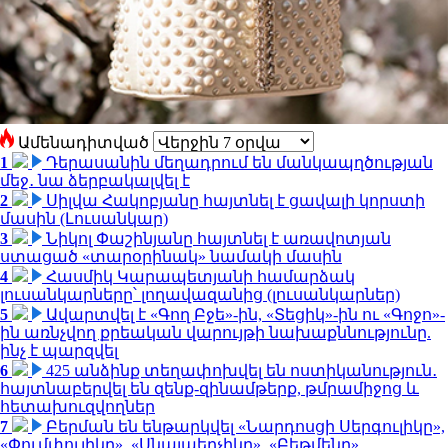
Ամենադիտված
1
Դերասանին մեղադրում են մանկապղծության
մեջ․ նա ձերբակալվել է
2
Սիլվա Հակոբյանը հայտնել է ցավալի կորստի
մասին (Լուսանկար)
3
Նիկոլ Փաշինյանը հայտնել է առավոտյան
ստացած «տարօրինակ» նամակի մասին
4
Հասմիկ Կարապետյանի համարձակ
լուսանկարները՝ լողավազանից (լուսանկարներ)
5
Ավարտվել է «Գող Բջե»-ին, «Տեցիկ»-ին ու «Գոջո»-
ին առնչվող քրեական վարույթի նախաքննությունը.
ինչ է պարզվել
6
425 անձինք տեղափոխվել են ոստիկանություն․
հայտնաբերվել են զենք-զինամթերք, թմրամիջոց և
հետախուզվողներ
7
Բերման են ենթարկվել «Նարդոսցի Սերգուլիկը»,
«Փումփուլիկը», «Սնայպերչիկը», «Բեթմենը»,