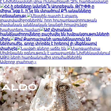
է Նիժնեկամսկի վրա Ուկրաինայի ԶՈւ հարձակմանը
ՀՀ-ի բեռները կմտնե՞ն Ադրբեջան, ԹՐԻՓՓ-ը
միջա՞նցք է․ ի՞նչ են մտածում ՔՊ-ականները
(տեսանյութ)
Մեսսին դատի է տալու
լրատվամիջոցներին՝ հոր հուղարկավորության
ժամանակ անձնական կյանքի իրավունքը
խախտելու համար
ԱԺ մշտական
հանձնաժողովները բաշխվել են խմբակցությունների
միջև
Քիմ Քարդաշյանի առանձնատուն են
ներխուժել․ գողը փորձել է իրերով լի մեքենայով
փախչել
Նավթի գները աճել են
Մարգարիտա
Սիմոնյանն օգնություն է առաջարկել Նիժնեկամսկում
ԱԹՍ-ների հարձակումից տուժածներին
Ամբողջ լրահոսը »