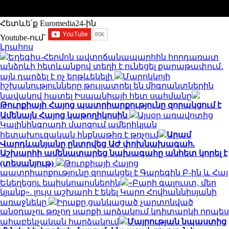
Հետևե՛ք Euromedia24-ին
Youtube-ում`
Լրահոս
Եղեգիս-Հերմոն ավտոճանապարհին հորդառատ
անձրևի հետևանքով տեղի է ունեցել քարաթափում․
այն դարձել է ոչ երթևեկելի
Մարոկկոյի
իշխանությունները թույլատրել են միգրանտներին
նավակով հատել Իսպանիայի հետ սահմանը
Թուրքիայի Հայոց պատրիարքությունը զորակցում է
Ամենայն Հայոց կաթողիկոսին
Այսօր առավոտից
Կալինինգրադի մարզում ամերիկյան
հետախուզական ինքնաթիռ է թռչում
Արամ
Վարդևանյանը ընտրվեց ԱԺ փոխնախագահ.
Աշխարհի ամենատարեց նախագահը անհետ կորել է
(տեսանյութ)
Թուրքիայի Հայոց
պատրիարքությունը զորակցել է Գարեգին Բ-ին և Հայ
Եկեղեցու եպիսկոպոսներին
«Բարի գալուստ, մեր
կյանք». լույս աշխարհ է եկել Կարո Հովհաննիսյանի
առաջնեկը
Իրաքը ցանկացած չարտոնված
անօդաչու թռչող սարքի արձակում կդիտարկի որպես
ահաբեկչական հարձակում
Մայրության նպաստից