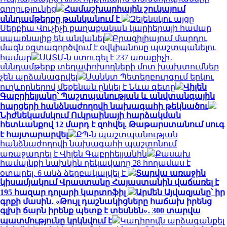
գողությունից
Համաշխարհային շուկայում
սննդամթերքը թանկանում է
Զելենսկու այցը
Սերբիա Վուչիչի քաղաքական կարիերայի համար
սպառնալիք են անվանել
Բրազիլիայում մարդու
մազն օգտագործվում է օվկիանոսը պաշտպանելու
համար
ՍԱՏՄ-ն ստուգել է 237 առաքիչի․
սննդամթերք տեղափոխողների մոտ խախտումներ
չեն արձանագրվել
Սանկտ Պետերբուրգում երկու
ուղևորներով մեքենան ընկել է Նևա գետը
Վիլեն
Գաբրիելյանը՝ Պաշտպանության և անվտանգային
հարցերի հանձնաժողովի նախագահի թեկնածու
Նիժնեկամսկում Ուկրաինայի հարձակման
հետևանքով 12 մարդ է զոհվել. Թաթարստանում սուգ
է հայտարարվել
ՔՊ-ն պաշտպանության
հանձնաժողովի նախագահի պաշտոնում
առաջադրել է Վիլեն Գաբրիելյանին
Քասախ
համայնքի նախկին ղեկավարը 28 հողամաս է
օտարել. 6 անձ ձերբակալվել է
Տարվա առաջին
կիսամյակում Վրաստանը Հայաստանին վաճառել է
195 հազար դոլարի կարտոֆիլ
Արմեն Այվազյանը՝ իր
գրքի մասին․ «Թույլ դաշնակիցները հաճախ իրենց
գլխի ճարն իրենք պետք է տեսնեն»․ 300 տարվա
պատմությունը կրկնվում է
Կադիրովն արձագանքել