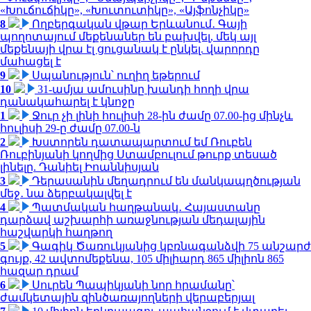
«Խուճուճիկը», «Խուտուտիկը», «Այֆոնչիկը»
8
Ողբերգական վթար Երևանում․ Գայի
պողոտայում մեքենաներ են բախվել, մեկ այլ
մեքենայի վրա էլ ցուցանակ է ընկել. վարորդը
մահացել է
9
Սպանություն՝ ուղիղ եթերում
10
31-ամյա ամուսինը խանդի հողի վրա
դանակահարել է կնոջը
1
Ջուր չի լինի հուլիսի 28-ին ժամը 07.00-ից մինչև
հուլիսի 29-ը ժամը 07.00-ն
2
Խստորեն դատապարտում եմ Ռուբեն
Ռուբինյանի կողմից Ստամբուլում թուրք տեսած
լինելը. Դանիել Իոաննիսյան
3
Դերասանին մեղադրում են մանկապղծության
մեջ․ նա ձերբակալվել է
4
Պատմական հաղթանակ․ Հայաստանը
դարձավ աշխարհի առաջնության մեդալային
հաշվարկի հաղթող
5
Գագիկ Ծառուկյանից կբռնագանձվի 75 անշարժ
գույք, 42 ավտոմեքենա, 105 միլիարդ 865 միլիոն 865
հազար դրամ
6
Սուրեն Պապիկյանի նոր հրամանը՝
ժամկետային զինծառայողների վերաբերյալ